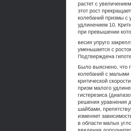
растет с увеличением
этот рост прекращает
колебаний призмы с 
удлинением 10. Крити
при превышении кото
весия упруго закрепл
уменьшается с ростом
Подтверждена гипотез
Было выяснено, что 
колебаний с малыми
критической скорости
призм малого удлине
гистерезиса (диапазо
решения уравнения 
шайбами, препятству
изменяет зависимост
в области малых угл
введения дополните