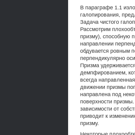
В параграфе 1.1 изл
галопирования, пред
Задача чистого гало
Рассмотрим плохообт
призму), способную 
направлении перпенд
обдувается ровным по
перпендикулярно оси 
Призма удерживается 
демпфированием, кот
всегда направленная
движении призмы поп
направлена под неко
поверхности призмы. 
зависимости от собст
приводит к изменен
призму.
Некоторые плохообт