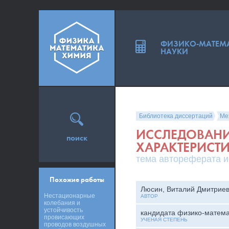
ФИЗИКО-МАТЕМ
НАУКИ
Библиотека диссертаций
Ме
ИССЛЕДОВАН
поиск
ХАРАКТЕРИСТ
тема автореферата и
Похожие работы
Люсин, Виталий Дмитрие
Нестационарные
АВТОР
колебания и
устойчивость
кандидата физико-матема
провисающих
УЧЕНАЯ СТЕПЕНЬ
проводов воздушных