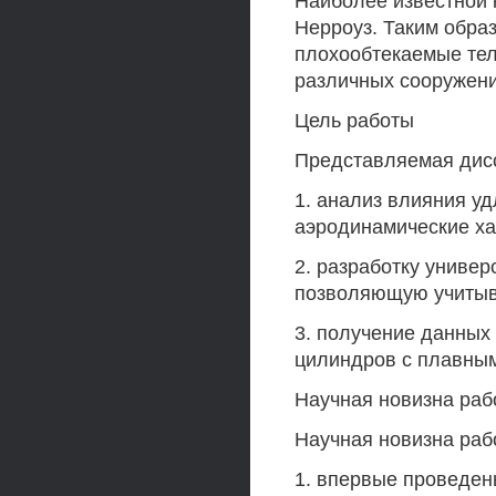
Наиболее известной 
Нерроуз. Таким образ
плохообтекаемые тел
различных сооружени
Цель работы
Представляемая дис
1. анализ влияния у
аэродинамические ха
2. разработку униве
позволяющую учитыва
3. получение данных
цилиндров с плавным
Научная новизна раб
Научная новизна раб
1. впервые проведен