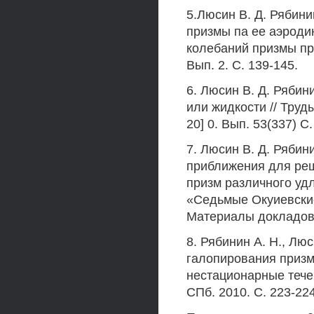
5.Люсин В. Д. Рябин
призмы па ее аэроди
колебаний призмы при
Вып. 2. С. 139-145.
6. Люсин В. Д. Рябин
или жидкости // Тру
20] 0. Вып. 53(337) С.
7. Люсин В. Д. Рябин
приближения для реш
призм различного уд
«Седьмые Окуиевские 
Материалы докладов.
8. Рябинин А. Н., Лю
галопирования призм 
нестационарные тече
СПб. 2010. С. 223-224