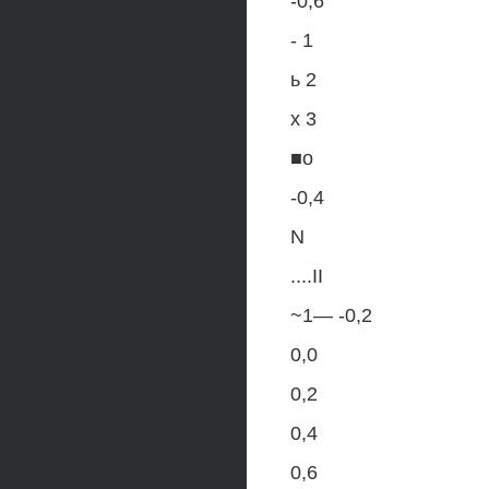
-0,6
- 1
ь 2
х 3
■о
-0,4
N
....II
~1— -0,2
0,0
0,2
0,4
0,6