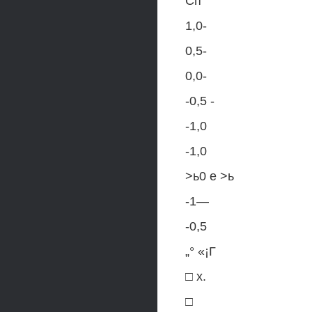
Сп
1,0-
0,5-
0,0-
-0,5 -
-1,0
-1,0
>ь0 е >ь
-1—
-0,5
„° «¡Г
□ х.
□