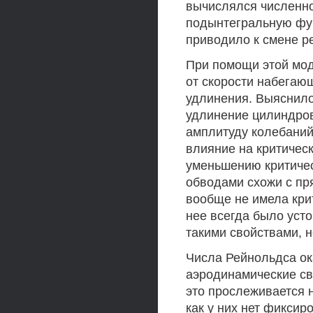
вычислялся численно
подынтегральную фун
приводило к смене р
При помощи этой мод
от скорости набегаю
удлинения. Выяснилос
удлинение цилиндров
амплитуду колебаний
влияние на критическ
уменьшению критичес
обводами схожи с пр
вообще не имела кри
нее всегда было уст
такими свойствами, 
Числа Рейнольдса о
аэродинамические св
это прослеживается 
как у них нет фиксир