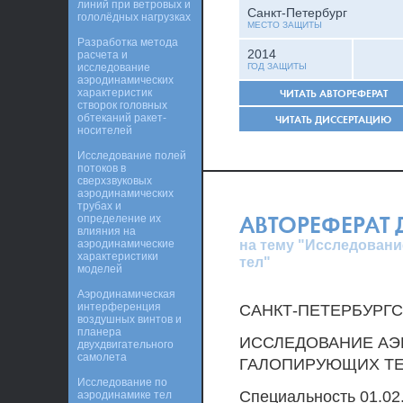
линий при ветровых и
Санкт-Петербург
гололёдных нагрузках
МЕСТО ЗАЩИТЫ
Разработка метода
2014
расчета и
исследование
ГОД ЗАЩИТЫ
аэродинамических
характеристик
ЧИТАТЬ АВТОРЕФЕРАТ
створок головных
обтеканий ракет-
ЧИТАТЬ ДИССЕРТАЦИЮ
носителей
Исследование полей
потоков в
сверхзвуковых
аэродинамических
трубах и
АВТОРЕФЕРАТ
определение их
влияния на
на тему "Исследован
аэродинамические
характеристики
тел"
моделей
Аэродинамическая
интерференция
САНКТ-ПЕТЕРБУРГ
воздушных винтов и
планера
ИССЛЕДОВАНИЕ АЭ
двухдвигательного
самолета
ГАЛОПИРУЮЩИХ Т
Исследование по
Специальность 01.02
аэродинамике тел