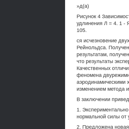
»д(а)
Рисунок 4 Зависимост
удлинения Л = 4. 1 - Я
105.
ся исчезновение дву
Рейнольдса. Получен
результатам, получе
что результаты эксп
Качественных отличий
феномена двурежимно
аэродинамическими х
изменением метода и
В заключении привед
1. Экспериментальн
нормальной силы от 
2. Предложена новая