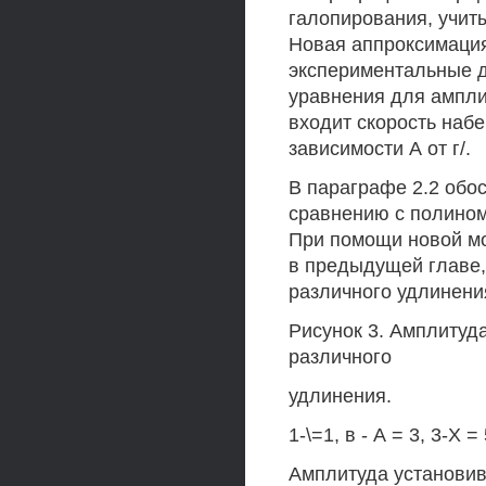
галопирования, учит
Новая аппроксимация
экспериментальные д
уравнения для ампли
входит скорость наб
зависимости А от г/.
В параграфе 2.2 обо
сравнению с полином
При помощи новой м
в предыдущей главе,
различного удлинения
Рисунок 3. Амплитуд
различного
удлинения.
1-\=1, в - А = 3, 3-Х =
Амплитуда установив