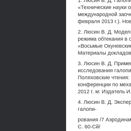
1. Люсин В. Д. Гало
«Технические науки о
международной заочн
февраля 2013 г.). Но
2. Люсин В. Д. Моде
режима обтекания в 
«Восьмые Окуневские 
Материалы докладов. С
3. Люсин В. Д. Прим
исследования галопи
Поляховские чтения:
конференции по меха
2012 г. м: Издатель И
4. Люсин В. Д. Эксп
галопи-
рования /7 Аэродинам
С. 60-Сй/