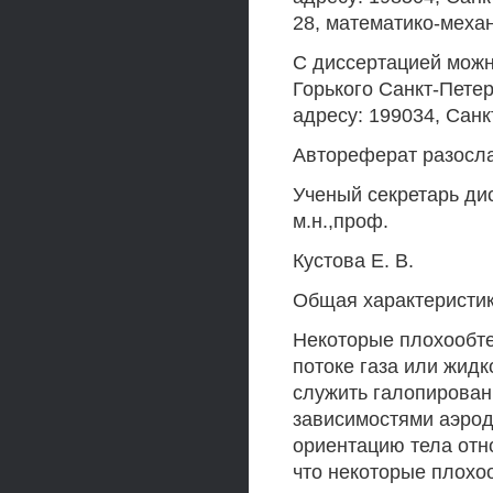
28, математико-механ
С диссертацией можн
Горького Санкт-Петер
адресу: 199034, Санкт
Автореферат разосла
Ученый секретарь дис
м.н.,проф.
Кустова Е. В.
Общая характеристик
Некоторые плохообте
потоке газа или жидк
служить галопирован
зависимостями аэрод
ориентацию тела отн
что некоторые плохоо