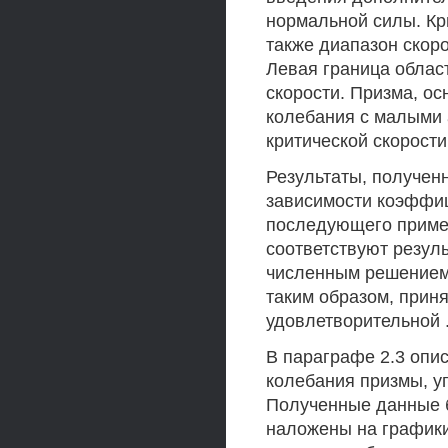
нормальной силы. Кр
также диапазон скоро
Левая граница облас
скорости. Призма, о
колебания с малыми
критической скорост
Результаты, получе
зависимости коэффиц
последующего приме
соответствуют резул
численным решением
таким образом, прин
удовлетворительной 
В параграфе 2.3 опи
колебания призмы, у
Полученные данные 
наложены на графики