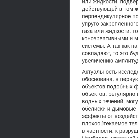
или жидкости, подве
действующей в том же
перпендикулярное по
упруго закрепленног
газа или жидкости, т
консервативными и м
системы. А так как 
совпадают, то это бу
увеличению амплиту
Актуальность исслед
обоснована, в перву
объектов подобных ф
объектов, регулярно
водных течений, мог
обелиски и дымовые 
эффекты от воздейст
плохообтекаемое тел
в частности, к разру