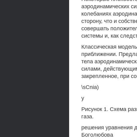
аэродинамических сил
колебаниях аэродина
сторону, что и собст
совершать положител
системы и, как следс
Классическая модель
приближении. Предл
тела аэродинамическ
силами, действующим
закрепленное, при со
\sCnia)
у
Рисунок 1. Схема ра
газа.
решения уравнения д
Боголюбова