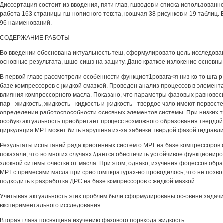
Диссертация состоит из вводения, пяти глав, гшводов и списка использован
работа 163 страницы гш-нописного текста, юошчая 38 рисунков и 19 таблиц
96 наименований.
СОДЕРЖАНИЕ РАБОТЫ
Во введении обоснована иктуальность теш, сформулировато цель исследован
основные результата, шшо-сишэ на защиту. Дано краткое излокение основны
В первой главе рассмотрели особенности функциот1ровага<я низ ко то шга р 
базе компрессоров с ¡кидкой смазкой. Проведен анализ процессов в элемента
влияния компрессорного масла. Показано, что параметры фазовых равновес
пар - жидкость, жидкость - кидкость и ¡кидкость - твердое чэло имеют первос
определении работоспособности основных элементов системы. При низких 
особую актуальность приобретает процесс возможного образования твердой 
циркуляция МРТ может бить нарушена из-за забивки твердой фазой гидравли
Результаты испытаний ряда криогенных систем о МРТ на базе компрессоров 
показали, что во многих случаях /дается обеспечить устойчивое функциониро
злокной ситемы очистки от масла. При этом, однако, изучения фоцессов обр
МРТ с примесями масла при сриотомпературах-но проводилось, что не поз
подходить к разработка ДРС на базе компрессоров с жидкой мазкой.
Учитывая актуальность этих проблем были сформулированы ос-овнне задачи
вкспериментального исследования.
Вторая глава посвящена изучению фазового порвхода жидкость