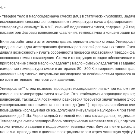
-£ -
- твердое тело в маслссодеркаауа смесях (МС) в статических условиях. Зада
исследования связаны с определенном температуры начала формирования 
температуры ликвидус Ть в МС, оценкой подвижности смеси, содержащей тве
параметров фазовых равновесий -давления, температуры и концентраций р
Били разработаны и изготовлены два экспериментальных стенда. Универсаль
предназначен для исследования фазовых равновесий различных типов. Экспре
давала возможность изучать особенности процесса образования твердой фа
повшошшх темпах охлаждения. Схема и конструкция стендов обеспечивали 
приготовление смеси масло - хладагент ( масло - смесь хладагентов ) заданн
измерение температуры смеси в интеравле 80 - 300 К; измерение концентр
давления над смесью; визуальное наблюдение за особенностями процесса 
во всем интервале температур и давлений.
Универсальн"^ стенд позволял проводить исследования липь • при малом темг.
изменеш:я температуры смеси в ячейке. Это необходимо и оправдано при и
равновесий, так как для /-остикения равновесия требуется значительное 1>
ушшерсального экспериментального стенда (рис.1) - прозрачная рабочая ячей
помещалась исследуемая смэсь, допускала г-изуалыше наблюдения при темпе
давлении до 2 Ша. Через медный тепловой мост она охлаасдалао,- кидким азо
Температура смеси регулироьйлось электрическим нагревателем (9), подклю
стоматического задания и поддержания температуры. Внутри г.чейки распол
мошалка, приводимая в дпиение электродвигателем через мапштную муфту.