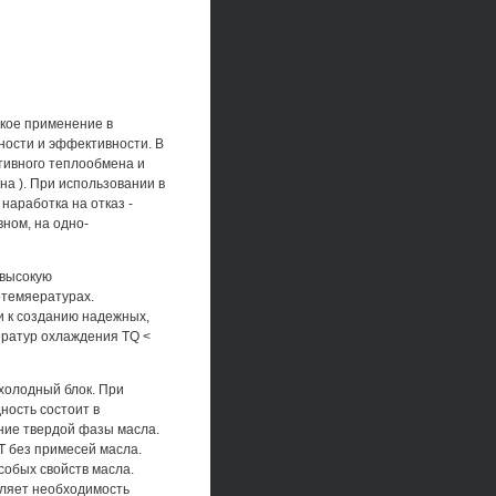
кое применение в
ности и эффективности. В
тивного теплообмена и
на ). При использовании в
наработка на отказ -
вном, на одно-
 высокую
отемяературах.
и к созданию надежных,
ератур охлаждения TQ <
 холодный блок. При
ность состоит в
ание твердой фазы масла.
 без примесей масла.
собых свойств масла.
еляет необходимость