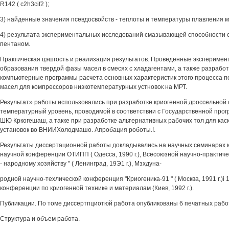
R142 ( c2h3cif2 );
3) найденные значения псевдосвойств - теплоты и температуры плавления м
4) результата экспериментальных исследований смазывающей способности с
пентаном.
Практическая цэшгость и реализация результатов. Проведенные экспериме
образования твердой фазы масел в смесях с хладагентами, а также разрабо
компьютерные программы расчета основных характеристик этого процесса п
масел для компрессоров низкотемпературных устновок на МРТ.
Результат» работы использовались при разработке криогенной дроссельной 
температурный уровень, проводимой в соответствии с Государственной прог
ШЮ Кркогешаш, а такке при разработке альтернативных рабочих тол для ка
установок во ВНИИХолодмашо. Апробация роботы.!.
Результаты диссертационной работы докладывались на научных семинарах к
научной конференции ОТИПП ( Одесса, 1990 г.), Всесоюзной научно-практич
- народному хозяйству " ( Ленинград, 19Э1 г.), Мзхдуна-
родной научно-техлической конференция "Криогеника-91 " ( Москва, 1991 r.)i
конференции по криогенной технике и материалам (Киев, 1992 г.).
Публикации. По томе диссертпциотюй работа опубликованы б печатных рабо
Структура и объем работа.