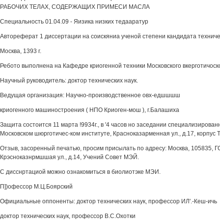
РАБОЧИХ ТЕЛАХ, СОДЕРЖАЩИХ ПРИМЕСИ МАСЛА
Специальность 01.04.09 - Яизика низких тедааратур
Автореферат 1 диссертации на соискяниа ученой степени кандидата техниче
Москва, 1393 г.
Ребото выполнена на Кафедре криогенной техники Московского вкерготичоск
Научный руководитель: доктор технических наук.
Ведущая организация: Научно-производственное овх-едшшшш
криогенного машиностроения ( НПО Криоген-мош ), г.Балашиха
Защита состоится 11 марта !9934г., в '4 часов но заседании специализирован
Московском шюрготичес-ком институте, Красноказарменная ул., д.17, корпус Т,
Отзыв, засоренный печатью, просим присылать по адресу: Москва, 105835, ГС
Крэсноказнрмшшая ул., д.14, Учений Совет МЭЙ.
С дисснртациой можно ознакомиться в биолиотэке МЭИ.
П])офессор М.Ц.Боярский
Официальные оппоненты: доктор технических наук, профессор ИЛ'.-Кеш-ичь
доктор технических наук, профессор В.С.Охотки