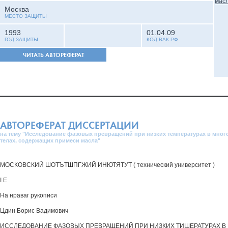
Москва
МЕСТО ЗАЩИТЫ
1993
01.04.09
ГОД ЗАЩИТЫ
КОД ВАК РФ
ЧИТАТЬ АВТОРЕФЕРАТ
АВТОРЕФЕРАТ ДИССЕРТАЦИИ
на тему "Исследование фазовых превращений при низких температурах в мно
телах, содержащих примеси масла"
МОСКОВСКИЙ ШОТЪТШПГЖИЙ ИНЮТЯТУТ ( технический университет )
I Е
На нраваг рукописи
Цдин Борис Вадимович
ИССЛЕДОВАНИЕ ФАЗОВЫХ ПРЕВРАЩЕНИЙ ПРИ НИЗКИХ ТИШЕРАТУРАХ 