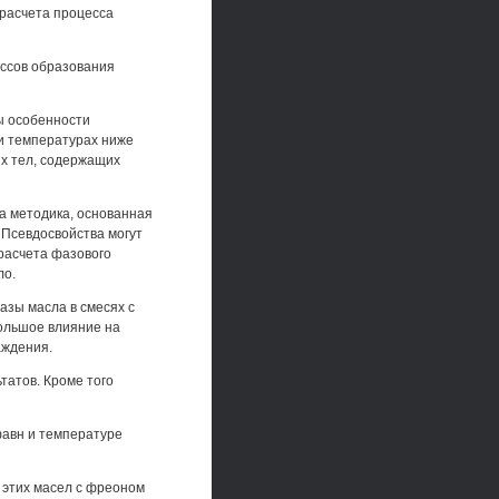
 расчета процесса
ессов образования
ы особенности
ри температурах ниже
х тел, содержащих
а методика, основанная
 Псевдосвойства могут
 расчета фазового
ло.
азы масла в смесях с
большое влияние на
аждения.
татов. Кроме того
фавн и температуре
 этих масел с фреоном