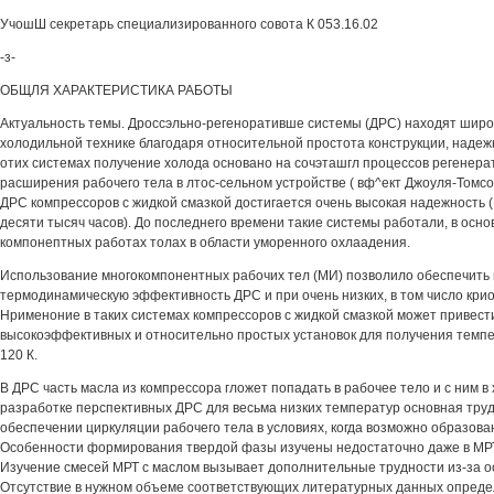
УчошШ секретарь специализированного совота К 053.16.02
-з-
ОБЩЛЯ ХАРАКТЕРИСТИКА РАБОТЫ
Актуальность темы. Дроссэльно-регеноративше системы (ДРС) находят широ
холодильной технике благодаря относительной простота конструкции, надеж
отих системах получение холода основано на сочэташгл процессов регенера
расширения рабочего тела в лтос-сельном устройстве ( вф^ект Джоуля-Томсо
ДРС компрессоров с жидкой смазкой достигается очень высокая надежность ( 
десяти тысяч часов). До последнего времени такие системы работали, в осно
компонептных работах толах в области уморенного охлаадения.
Использование многокомпонентных рабочих тел (МИ) позволило обеспечить
термодинамическую эффективность ДРС и при очень низких, в том число кри
Нрименоние в таких системах компрессоров с жидкой смазкой может привест
высокоэффективных и относительно простых установок для получения темп
120 К.
В ДРС часть масла из компрессора гложет попадать в рабочее тело и с ним в
разработке перспективных ДРС для весьма низких температур основная труд
обеспечении циркуляции рабочего тела в условиях, когда возможно образов
Особенности формирования твердой фазы изучены недостаточно даже в МРТ
Изучение смесей МРТ с маслом вызывает дополнительные трудности из-за о
Отсутствие в нужном объеме соответствующих литературных данных опред