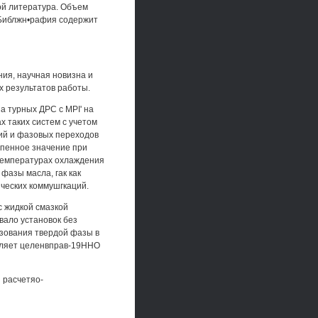
ной литература. Объем
. Библжн•рафия содержит
ия, научная новизна и
х результатов работы.
а турных ДРС с MPI' на
х таких систем с учетом
ий и фазовых переходов
тепенное значение при
температурах охлаждения
фазы масла, гак как
ческих коммушгкаций.
с жидкой смазкой
вало установок без
азования твердой фазы в
воляет целенвправ-19ННО
 расчетяо-