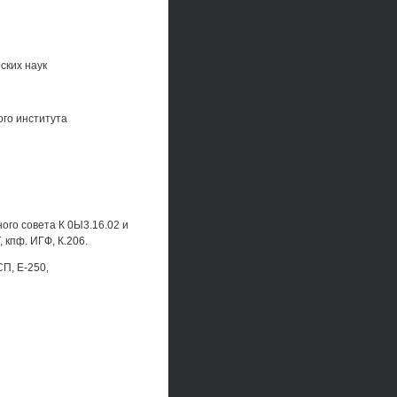
ских наук
ого института
ного совета К 0Ы3.16.02 и
 кпф. ИГФ, К.206.
П, Е-250,