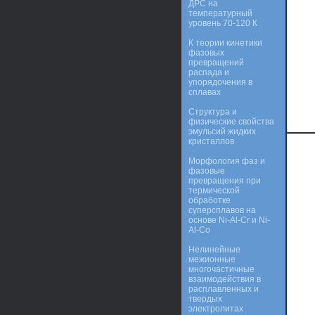
ДРС на
температурный
уровень 70-120 К
К теории кинетики
фазовых
превращений
распада и
упорядочения в
сплавах
Структура и
физические свойства
эмульсий жидких
кристаллов
Морфология фаз и
фазовые
превращения при
термической
обработке
суперсплавов на
основе Ni-Al-Cr и Ni-
Al-Co
Нелинейные
межионные
многочастичные
взаимодействия в
расплавленных и
твердых
электролитах