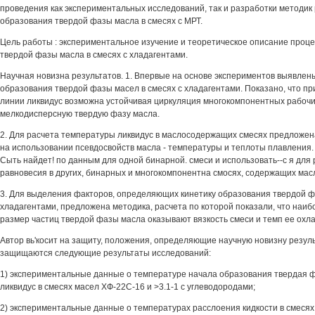
проведения как экспериментальных исследований, так и разработки методик
образования твердой фазы масла в смесях с МРТ.
Цель работы : экспериментальное изучение и теоретическое описание проц
твердой фазы масла в смесях с хладагентами.
Научная новизна результатов. 1. Впервые на основе экспериментов выявлен
образования твердой фазы масел в смесях с хладагентами. Показано, что п
линии ликвидус возможна устойчивая циркуляция многокомпонентных рабочи
мелкодисперсную твердую фазу масла.
2. Для расчета температуры ликвидус в маслосодержащих смесях предложен
на использовании псевдосвойств масла - температуры и теплоты плавления.
Сыть найдет! по данным для одной бинарной. смеси и использовать--с я для
равновесия в других, бинарных и многокомпонентна смосях, содержащих мас
3. Для выделения факторов, определяющих кинетику образования твердой ф
хладагентами, предложена методика, расчета по которой показали, что наи
размер частиц твердой фазы масла оказывают вязкость смеси и темп ее охл
Автор вь'косит на защиту, положения, определяющие научную новизну резуль
защищаются следующие результаты исследований:
1) экспериментальные данные о температуре начала образования твердая 
ликвидус в смесях масел ХФ-22С-16 и >3.1-1 с углеводородами;
2) экспериментальные данные о температурах расслоения кидкости в смесях