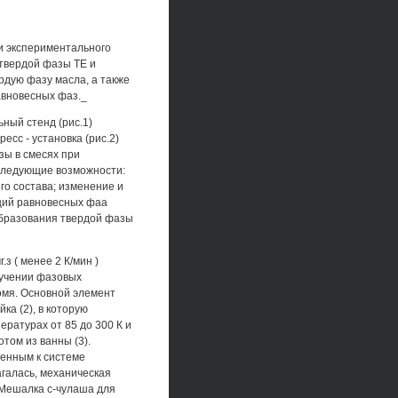
чи экспериментального
твердой фазы ТЕ и
рдую фазу масла, а также
авновесных фаз._
ный стенд (рис.1)
сс - установка (рис.2)
зы в смесях при
следующие возможности:
ого состава; изменение и
аций равновесных фаа
образования твердой фазы
з ( менее 2 К/мин )
зучении фазовых
ромя. Основной элемент
ка (2), в которую
ратурах от 85 до 300 К и
том из ванны (3).
ченным к системе
агалась, механическая
 Мешалка с-чулаша для