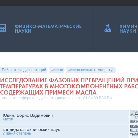
ФИЗИКО-МАТЕМАТИЧЕСКИЕ
ХИМИЧ
НАУКИ
НАУКИ
Библиотека диссертаций
Физика
Физика низких температур
ИССЛЕДОВАНИЕ ФАЗОВЫХ ПРЕВРАЩЕНИЙ ПР
ТЕМПЕРАТУРАХ В МНОГОКОМПОНЕНТНЫХ РАБО
СОДЕРЖАЩИХ ПРИМЕСИ МАСЛА
тема автореферата и диссертации по физике, 01.04.09 ВАК РФ
Юдин, Борис Вадимович
АВТОР
кандидата технических наук
УЧЕНАЯ СТЕПЕНЬ