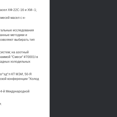
асел ХФ-22С-16 и ХМ--1;
месей масел с н-
нтальные исследования
танные методики и
озволяют выбирать тип
систем; на азотный
раммой "Смеси" #70001I в
скадных холодильных
о^зд^л КТ МЭИ, 50-Я
еской конференции "Холод
 14-й Мекдународной
т.