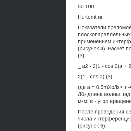
50 100
Hurtomt иг
Показатели преломле
плоскопараллельных
применением интерф
(рисунок 4). Расчет
(3):
_ а2 - 2(1 - cos 0)а + 2
2(1 - cos а) (3)
где а = 0,5mXo/ls> т
Л0- длина волны пада
мкм; в - угол вращен
После проведения се
числа интерференцио
(рисунок 5).