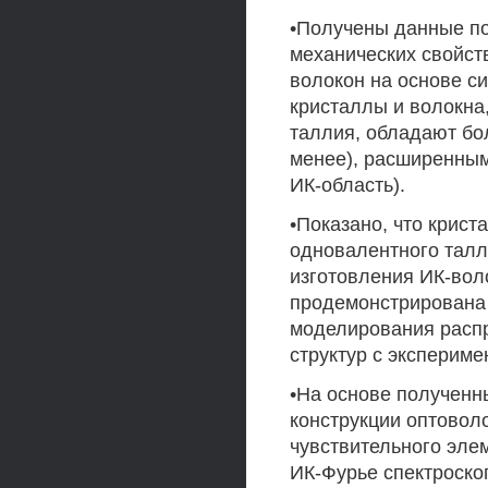
•Получены данные по
механических свойст
волокон на основе сис
кристаллы и волокна
таллия, обладают бо
менее), расширенным
ИК-область).
•Показано, что крис
одновалентного тал
изготовления ИК-вол
продемонстрирована 
моделирования распр
структур с эксперим
•На основе полученн
конструкции оптовол
чувствительного эле
ИК-Фурье спектроско