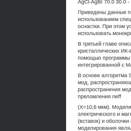
AgCl-AgBr 70.0 30.0 - 
Приведены данные по
использованием спец
оснастки. При этом у
использовать монокри
В третьей главе опи
кристаллических ИК-
помощью программы S
интегрированной с Ma
В основе алгоритма 
мод, распространяющ
распространения мод
преломления neff
(Х=10,6 мкм). Модел
электрического и ма
(вставок) и оболочки
моделирования явля