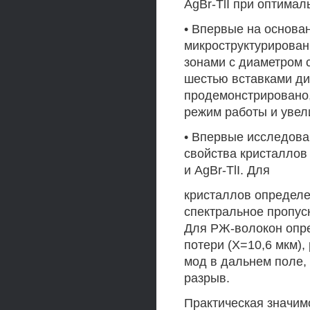
AgBr-TlI при оптимал
• Впервые на основа
микроструктурирова
зонами с диаметром с
шестью вставками диа
продемонстрировано,
режим работы и увел
• Впервые исследова
свойства кристаллов 
и AgBr-TlI. Для
кристаллов определе
спектральное пропус
Для РЖ-волокон опре
потери (Х=10,6 мкм)
мод в дальнем поле, 
разрыв.
Практическая значим