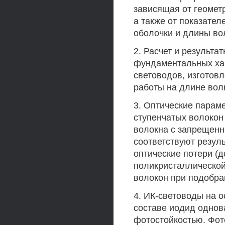
зависящая от геомет
а также от показател
оболочки и длины во
2. Расчет и результ
фундаментальных ха
световодов, изготов
работы на длине волн
3. Оптические парам
ступенчатых волокон
волокна с запрещен
соответствуют резул
оптические потери (д
поликристаллической
волокон при подобра
4. ИК-световоды на 
составе иодид однов
фотостойкостью. Фот