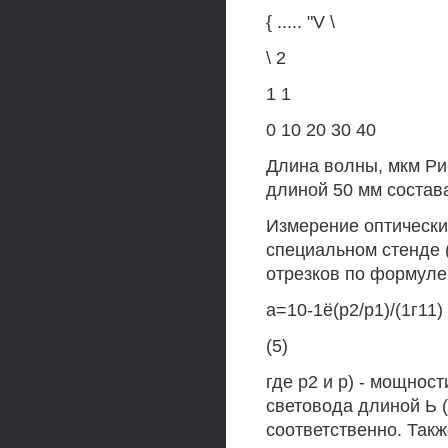
{ ..... "V \
\ 2
1 1
0 10 20 30 40
Длина волны, мкм Ри
длиной 50 мм состава
Измерение оптически
специальном стенде (
отрезков по формуле
а=10-1ё(р2/р1)/(1г11)
(5)
где р2 и р) - мощнос
световода длиной Ь (
соответственно. Так