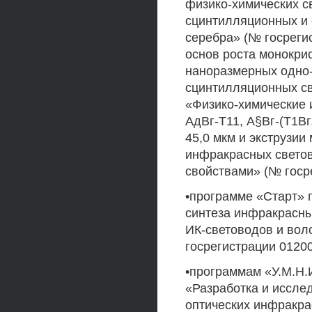
физико-химических св
сцинтилляционных и 
серебра» (№ госреги
основ роста монокрист
наноразмерных одно
сцинтилляционных св
«Физико-химические 
АдВг-Т11, А§Вг-(Т1Вг
45,0 мкм и экструзи
инфракрасных свето
свойствами» (№ госре
•программе «Старт» 
синтеза инфракрасны
ИК-световодов и вол
госрегистрации 0120
•программам «У.М.Н.И
«Разработка и иссле
оптических инфракра