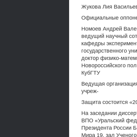
Жукова Лия Василье
Официальные оппон
Номоев Андрей Валер
ведущий научный сот
кафедры эксперимент
государственного ун
доктор физико-мате
Новороссийского пол
КубГТУ
Ведущая организаци
учреж-
Защита состоится «20
На заседании диссер
ВПО «Уральский фед
Президента России Б.
Мира 19, зал Ученого