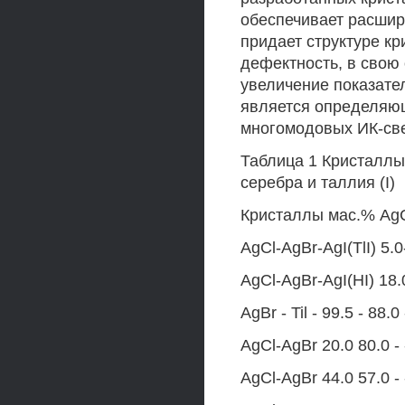
обеспечивает расшир
придает структуре к
дефектность, в свою
увеличение показате
является определяющ
многомодовых ИК-св
Таблица 1 Кристаллы
серебра и таллия (I)
Кристаллы мас.% AgCl
AgCl-AgBr-AgI(TlI) 5.0-
AgCl-AgBr-AgI(HI) 18.0
AgBr - Til - 99.5 - 88.0
AgCl-AgBr 20.0 80.0 - 
AgCl-AgBr 44.0 57.0 - 