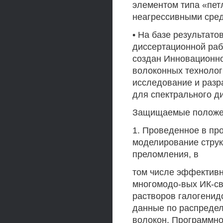
элементом типа «пет
неагрессивными сре
• На базе результат
диссертационной раб
создан Инновационн
волоконных технолог
исследование и разр
для спектрального ди
Защищаемые положе
1. Проведенное в пр
моделирование струк
преломления, в
том числе эффективн
многомодо-вых ИК-св
растворов галогенид
данные по распредел
волокон. Программно