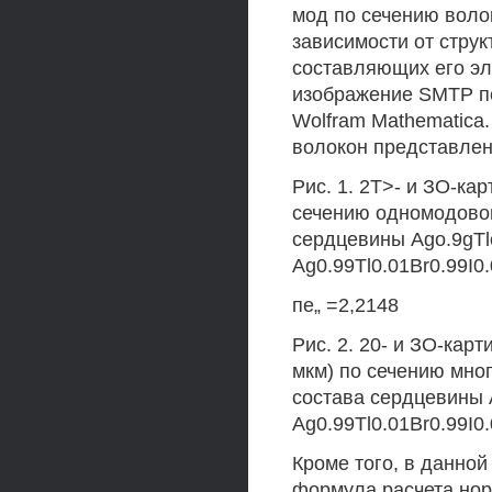
мод по сечению волок
зависимости от стру
составляющих его эл
изображение SMTP пе
Wolfram Mathematica
волокон представлены
Рис. 1. 2Т>- и ЗО-ка
сечению одномодовог
сердцевины Ago.9gTlo
Ag0.99Tl0.01Br0.99I0.
пе„ =2,2148
Рис. 2. 20- и ЗО-кар
мкм) по сечению мно
состава сердцевины A
Ag0.99Tl0.01Br0.99I0.
Кроме того, в данно
формула расчета нор