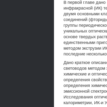
В первой главе дано
инфракрасной (ИК) т
двумя основными кла
соединений (фториды
группы периодической
уникальных оптическ
основе твердых раст
единственными приго
методом экструзии ИК
последние несколько
Дано краткое описан
световодов методом 
химические и оптиче
определения свойств
определения химичес
эмиссионной спектро
Исследования оптиче
калориметрии, ИК-и 