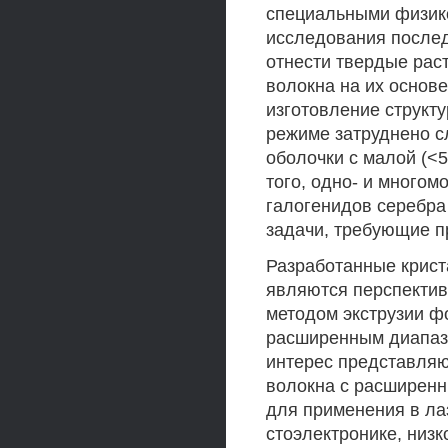
специальными физико
исследования послед
отнести твердые рас
волокна на их основ
изготовление структ
режиме затруднено с
оболочки с малой (<
того, одно- и много
галогенидов серебра 
задачи, требующие п
Разработанные кристал
являются перспектив
методом экструзии ф
расширенным диапазо
интерес представляю
волокна с расширен
для применения в лаз
стоэлектронике, низ