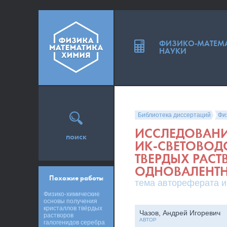
ФИЗИКО-МАТЕМ
НАУКИ
Библиотека диссертаций
Фи
ИССЛЕДОВАНИ
поиск
ИК-СВЕТОВОД
ТВЕРДЫХ РАСТ
ОДНОВАЛЕНТН
Похожие работы
тема автореферата и
Физико-химические
основы получения
кристаллов твёрдых
Чазов, Андрей Игоревич
растворов
АВТОР
галогенидов серебра