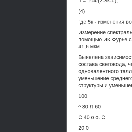
n = 104/(2-8k-d),
(4)
где 5к - изменения в
Измерение спектраль
помощью ИК-Фурье сп
41,6 мкм.
Выявлена зависимост
состава световода, ч
одновалентного талл
уменьшение среднего
структуры и уменьше
100
^ 80 Я 60
С 40 о о. С
20 0