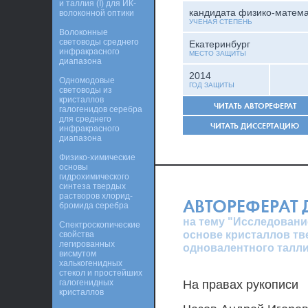
и таллия (I) для ИК-
кандидата физико-матема
волоконной оптики
УЧЕНАЯ СТЕПЕНЬ
Волоконные
световоды среднего
Екатеринбург
инфракрасного
МЕСТО ЗАЩИТЫ
диапазона
2014
Одномодовые
ГОД ЗАЩИТЫ
световоды из
кристаллов
ЧИТАТЬ АВТОРЕФЕРАТ
галогенидов серебра
для среднего
ЧИТАТЬ ДИССЕРТАЦИЮ
инфракрасного
диапазона
Физико-химические
основы
гидрохимического
синтеза твердых
растворов хлорид-
АВТОРЕФЕРАТ
бромида серебра
на тему "Исследован
Спектроскопические
основе кристаллов тв
свойства
легированных
одновалентного талл
висмутом
халькогенидных
стекол и простейших
галогенидных
На правах рукописи
кристаллов