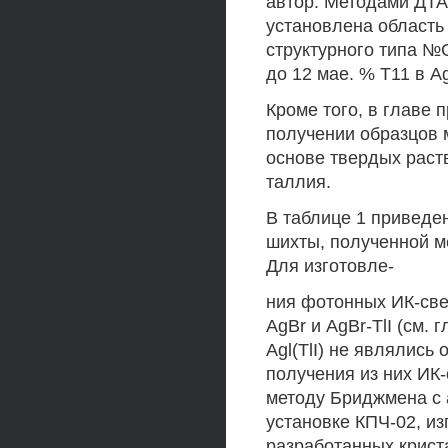
автор. Методами ДТА
установлена область
структурного типа №С
до 12 мае. % Т11 в Ag
Кроме того, в главе
получении образцов 
основе твердых раст
таллия.
В таблице 1 приведе
шихты, полученной м
Для изготовле-
ния фотонных ИК-све
AgBr и AgBr-TlI (см. 
Agl(TlI) не являлись
получения из них ИК
методу Бриджмена с 
установке КПЧ-02, из
разработанных криста