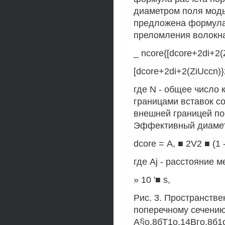
диаметром поля моды
предложена формула
преломления волокна
_ ncore{[dcore+2di+2(
[dcore+2di+2(ZiUccn)}
где N - общее число 
границами вставок с
внешней границей по
Эффективный диамет
dcore = А, ■ 2V2 ■ (1 
где Aj - расстояние м
» 10 '■ s,
Рис. 3. Пространстве
поперечному сечению
А§о,8бТ1о,14Вго,8б1о,