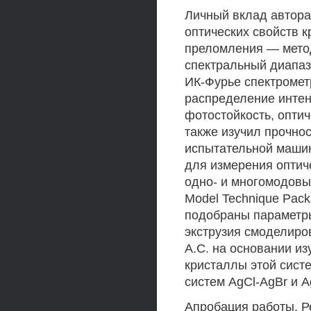
Личный вклад автора
оптических свойств к
преломления — метод
спектральный диапаз
ИК-Фурье спектромет
распределение интен
фотостойкость, опти
также изучил прочно
испытательной машин
для измерения оптич
одно- и многомодовы
Model Technique Pac
подобраны параметры
экструзия смоделиро
A.C. на основании и
кристаллы этой сист
систем AgCl-AgBr и Ag
Апробация работы. Р