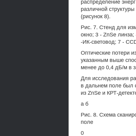
распределение энерг
различной структуры
(рисунок 8).
Рис. 7. Стенд для изм
окно; 3 - ZnSe линза;
-ИК-световод; 7 - CC
Оптические потери и
указанным выше спос
менее до 0,4 дБ/м в 
Для исследования р
в дальнем поле был 
из ZnSe и КРТ-детект
а б
Рис. 8. Схема сканир
поле
0