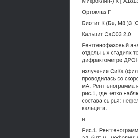
Микроклин-) К [ А1813
Ортоклаз Г
Биотит К (Бе, М8 )3 [О
Кальцит СаС03 2,0
Рентгенофазовый ана
отдельных стадиях т
дифрактометре ДРОН
излучение СиКа (фил
проводилась со скоро
мА. Рентгенограмма 
рис.1, где четко на
состава сырья: нефел
кальцита.
н
Рис.1. Рентгенограмм
альбит; н - нефелин; к