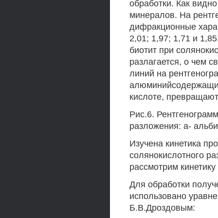
обработки. Как видно
минералов. На рент
дифракционные характ
2,01; 1,97; 1,71 и 1,
биотит при соляноки
разлагается, о чем с
линий на рентгеногр
алюминийсодержащие 
кислоте, превращают
Рис.6. Рентгенограмм
разложения: а- альбит
Изучена кинетика пр
солянокислотного ра
рассмотрим кинетику 
Для обработки полу
использовано уравне
Б.В.Дроздовым: