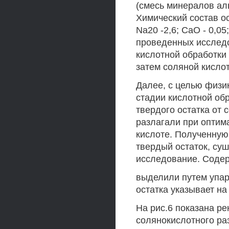
(смесь минералов ал
Химический состав ос
Na20 -2,6; СаО - 0,05
проведенных исслед
кислотной обработки
затем соляной кисло
Далее, с целью физи
стадии кислотной обр
твердого остатка от
разлагали при оптим
кислоте. Полученну
твердый остаток, су
исследование. Соде
выделили путем упар
остатка указывает н
На рис.6 показана ре
солянокислотного ра