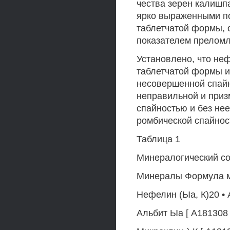
чества зерен калишп
ярко выраженными по
таблетчатой формы,
показателем преломл
Установлено, что не
таблетчатой формы и
несовершенной спайн
неправильной и приз
спайностью и без нее
ромбической спайнос
Таблица 1
Минералогический с
Минералы Формула м
Нефелин (Ыа, К)20 • 
Альбит Ыа [ А181308 