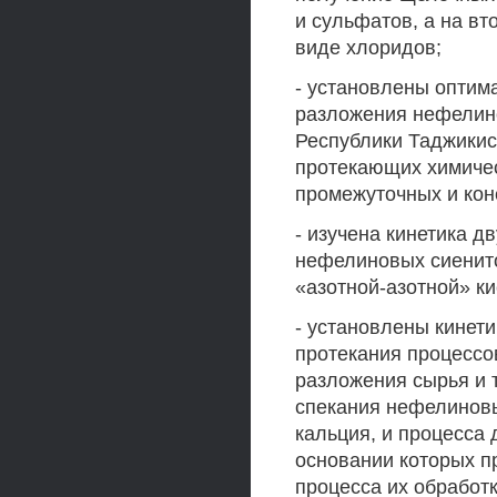
и сульфатов, а на вт
виде хлоридов;
- установлены оптим
разложения нефелино
Республики Таджикис
протекающих химичес
промежуточных и кон
- изучена кинетика 
нефелиновых сиенито
«азотной-азотной» к
- установлены кинет
протекания процессо
разложения сырья и 
спекания нефелиновы
кальция, и процесса
основании которых 
процесса их обработк