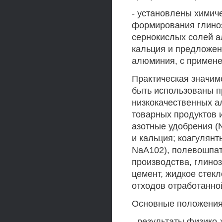
- установлены химич
формирования глиноз
сернокислых солей а
кальция и предложен
алюминия, с примене
Практическая значим
быть использованы п
низкокачественных а
товарных продуктов
азотные удобрения (
и кальция; коагулянт
NaA102), полевошпа
производства, глиноз
цемент, жидкое стек
отходов отработанной
Основные положения
- результаты физико