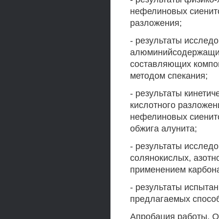
нефелиновых сиенито
разложения;
- результаты исслед
алюминийсодержащих
составляющих компон
методом спекания;
- результаты кинети
кислотного разложен
нефелиновых сиенит
обжига алунита;
- результаты исслед
солянокислых, азотн
применением карбона
- результаты испыта
предлагаемых способ
Апробация работы. О