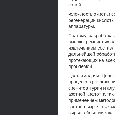
солей;
-сложность очистки с
регенерации кислоты
аппаратуры.
Поэтому, разработка
высококремнистых ал
извлечением составл
дальнейшей обработк
протекающих на всех
проблемой.
Цель и задачи. Цель
процессов разложен
сиенитов Турпи и алу
азотной кислот, а та
применением методов
состава сырья; нахо
сырья, обеспечивающ