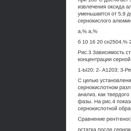
извлечения оксида а
уменьшается от 5,9 
сернокислого алюми
а,% а,%
б 10 16 20 сн2504,% 
Рис.3 Зависимость ст
концентрации серной 
1-Ы20; 2- А1203; 3-Р
С целью установлени
сернокислотном раз
анализ, как твердого
фазы. На рис.4 показ
сернокислотной обра
Сравнение рентгеног
остатка после сернок