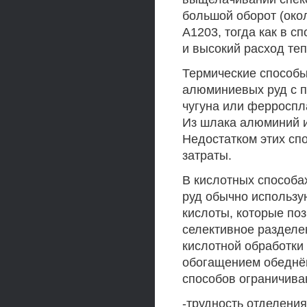
большой оборот (око
А1203, тогда как в с
и высокий расход те
Термические способы
алюминиевых руд с 
чугуна или ферроспл
Из шлака алюминий и
Недостатком этих сп
затраты.
В кислотных способа
руд обычно использу
кислоты, которые по
селективное разделе
кислотной обработки 
обогащением обеднё
способов ограничив
-трудность отделени