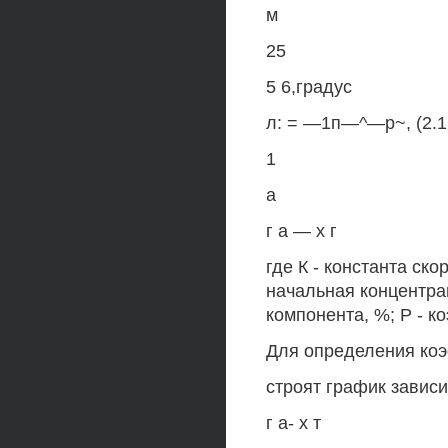
м
25
5 6,градус
л: = —1п—^—р~, (2.1
1
а
г а — х г
где К - константа ско
начальная концентрац
компонента, %; Р - 
Для определения коэ
строят график завис
г а- х т