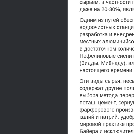
сырьем, в частности 
даже на 20-30%, явля
Одним из путей обес
водоочистных станци
разработка и внедре
местных алюминийсо
в достаточном колич
Нефелиновые сиениты
(Зидды, Миёнаду), ал
настоящего времени 
Эти виды сырья, нес
содержат другие пол
выбора метода перера
поташ, цемент, серн
фарфорового произв
калий и натрий, удоб
мировой практике пр
Байера и исключител