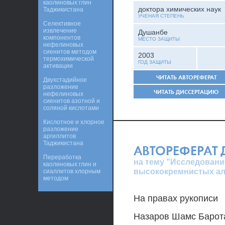
каолиновых глин
доктора химических наук
Таджикистана
УЧЕНАЯ СТЕПЕНЬ
Селективное
извлечение
Душанбе
компонентов
МЕСТО ЗАЩИТЫ
нефелиновых
сиенитов методом
2003
термохимической
ГОД ЗАЩИТЫ
активации
ЧИТАТЬ АВТОРЕФЕРАТ
Двухстадийное
разложение
ЧИТАТЬ ДИССЕРТАЦИЮ
нефелиновых
сиенитов азотной и
соляной кислотами
Кислотное и хлорное
разложение
аргиллитов
Таджикистана
АВТОРЕФЕРАТ
Переработка
на тему "Исследовани
каолиновых глин и
высококремнистых а
сиаллитов хлорным
методом
На правах рукописи
Назаров Шамс Барот