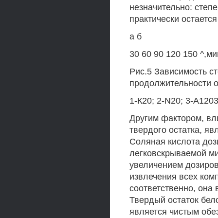
незначительно: степе
практически остается
а б
30 60 90 120 150 ^,м
Рис.5 Зависимость ст
продолжительности об
1-К20; 2-N20; 3-А1203
Другим фактором, вл
твердого остатка, яв
Соляная кислота доз
легковскрываемой м
увеличением дозиров
извлечения всех комп
соответственно, она в
Твердый остаток бело
является чистым об