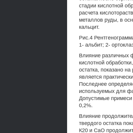
стадии кислотной обр
расчета кислоторас
металлов руды, в ос
кальцит.
Рис.4 Рентгенограмма
1- альбит; 2- ортоклаз
Влияние различных ф
кислотной обработки,
остатка, показано н
является практически
Последнее определя
используемых для ф
Допустимые примеси 
0,2%.
Влияние продолжите
твердого остатка пок
К20 и СаО продолжит