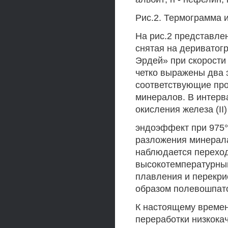
Рис.2. Термограмма 
На рис.2 представле
снятая на дериватог
Эрдей» при скорости
четко выражены два 
соответствующие пр
минералов. В интерв
окисления железа (II) 
эндоэффект при 975°
разложения минерала
наблюдается переход
высокотемпературный
плавления и перекри
образом полевошпат
К настоящему времен
переработки низкок