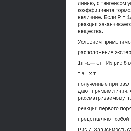
линию, с тангенсом 
коэффициента торможе
величине. Если Р = 1/
реакция заканчивает
вещества.
Условием применимос
расположение экспер
1п -а— от . Из рис.8
т а - х т
полученные при разл
дают прямые линии, 
рассматриваемому пр
реакции первого пор
представляют собой к
Рис.7. Зависимость с