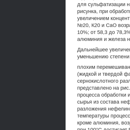
для сульфатизации на
рисунка, при обработ
увеличением концент
№20, К20 и СаО возра
10%; от 58,3 до 78,3
алюминия и железа 
Дальнейшее увеличен
уменьшению степени 
плохим перемешивани
(жидкой и твердой ф
сернокислотного раз
представлено на рис.
процесса обработки 
сырья из состава не
разложения нефелин
температуры процесс
кроме алюминия, воз
при 100°С достигает 5