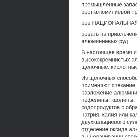
промышленные запас
рост алюминиевой п
ров НАЦИОНАЛЬНАЯ 
ровать на привлечен
алюминиевых руд.
В настоящее время и
высококремнистых ал
щелочные, кислотные
Из щелочных способо
применяют спекание.
разложение алюминие
нефелины, каолины, г
содопродуктов с обр
натрия, калия или ка
двухкальциевого сил
отделение оксида а
выщелачивании спеко