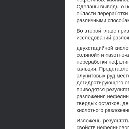
Сделаны выводы о не
области переработки
различными способа
Во второй главе при
исследований разло
двухстадийной кислот
соляной» и «азотно-
переработки нефелин
кальция. Представле
алунитовых руд мест
дегидратирующего об
приводятся результа
разложения нефелино
твердых остатков, д
кислотного разложен
Изложены результаты
свойств нефелиновог