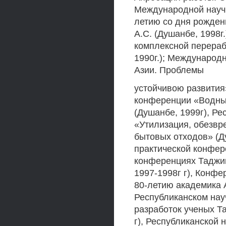
Международной научн
летию со дня рожден
A.C. (Душанбе, 1998
комплексной перераб
1990г.); Международ
Азии. Проблемы
устойчивою развития
конференции «Водны
(Душанбе, 1999г), Р
«Утилизация, обезв
бытовых отходов» (Д
практической конфер
конференциях Таджик
1997-1998г г), Конф
80-летию академика 
Республиканском нау
разработок ученых Т
г), Республиканской