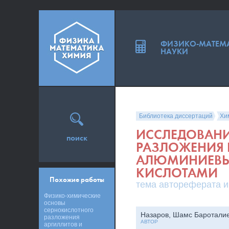
ФИЗИКО-МАТЕМ
НАУКИ
Библиотека диссертаций
Хи
ИССЛЕДОВАНИ
поиск
РАЗЛОЖЕНИЯ
АЛЮМИНИЕВЫ
КИСЛОТАМИ
Похожие работы
тема автореферата и
Физико-химические
основы
сернокислотного
Назаров, Шамс Баротали
разложения
АВТОР
аргиллитов и