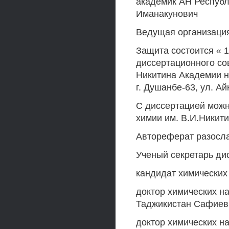
академик АН Респуб
Иманакунович
Ведущая организация
Защита состоится « 1
диссертационного сов
Никитина Академии н
г. Душанбе-63, ул. Айн
С диссертацией можн
химии им. В.И.Никит
Автореферат разослан
Ученый секретарь ди
кандидат химических
доктор химических на
Таджикистан Сафиев
доктор химических 