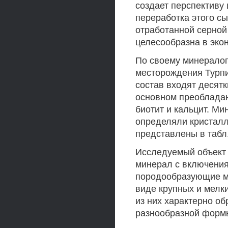
создает перспективу 
переработка этого сы
отработанной серной
целесообразна в эко
По своему минерало
месторождения Турп
состав входят десят
основном преобладают
биотит и кальцит. М
определяли кристалл
представлены в табл.
Исследуемый объект 
минерал с включения
породообразующие м
виде крупных и мелк
из них характерно о
разнообразной формы