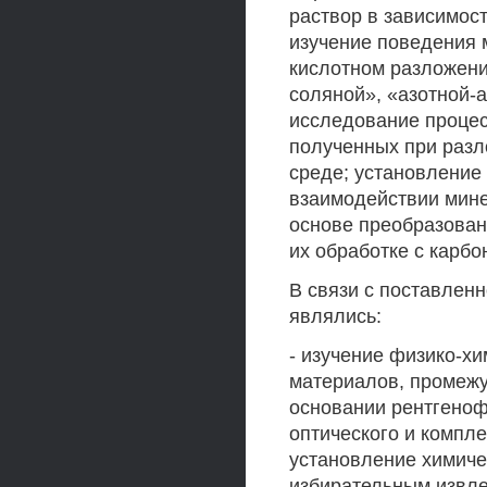
раствор в зависимос
изучение поведения 
кислотном разложени
соляной», «азотной-а
исследование проце
полученных при разл
среде; установление
взаимодействии мине
основе преобразован
их обработке с карбо
В связи с поставлен
являлись:
- изучение физико-х
материалов, промежу
основании рентгеноф
оптического и компл
установление химичес
избирательным извле