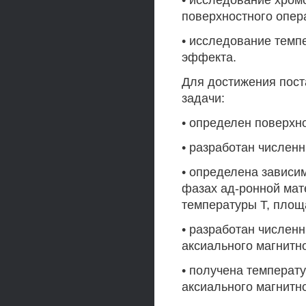
• исследование хро
поверхностного опера
• исследование темп
эффекта.
Для достижения пос
задачи:
• определен поверхн
• разработан числен
• определена зависим
фазах ад-ронной мате
температуры Т, площ
• разработан числен
аксиального магнитн
• получена температ
аксиального магнитн