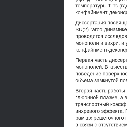
температуры Т Тс (гд
конфайнмент-деконф
Диссертация посвящ
SU(2)-raroo-динамике
проводится исследова
монополи и вихри, и
конфайнмент-деконф
Первая часть диссер
монополей. В качест
поведение поверхнос
объема замкнутой по
Вторая часть работы
глюонной плазме, а 
транспортный коэффи
вихревого эффекта.
рамках решеточного 
в связи с отсутствие