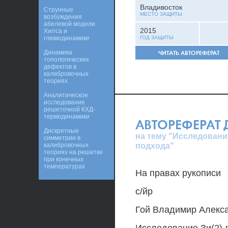
Владивосток
Струнные
МЕСТО ЗАЩИТЫ
возбуждения
абелевой модели
2015
Хиггса и
глюмодинамике
ГОД ЗАЩИТЫ
Динамика
ЧИТАТЬ АВТОРЕФЕРАТ
топологических
дефектов в
калибровочных
теориях
Аналитическое
исследование
решеточной КХД-
термодинамики
АВТОРЕФЕРАТ
Дискретные
на тему "Исследовани
симметрии в
подхода"
калибровочных
теориях на решетке
при конечных
температурах
На правах рукописи
с/йр
Гой Владимир Алекс