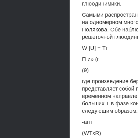
глюодинимики.
Самыми распростран
на одномерном много
Полякова. Обе набл
решеточной глюодина
W [U] = Тг
П и» (г
(9)
где произведение бер
представляет собой п
временном направлен
больших Т в фазе ко
следующим образом:
-апт
(WTxR)