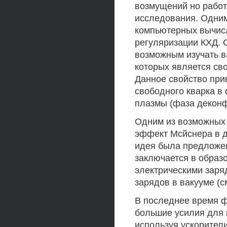
возмущений но работ
исследования. Одним
компьютерных вычис
регуляризации КХД. 
возможным изучать в
которых является св
Данное свойство при
свободного кварка в
плазмы (фаза деконф
Одним из возможных 
эффект Мсйснера в д
идея была предложен
заключается в образ
электрическими заря
зарядов в вакууме (см
В последнее время 
большие усилия для 
используя ускорител