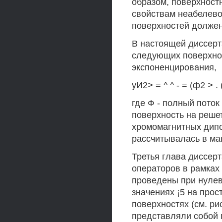
образом, поверхностн
свойствам неабелево
поверхностей должен
В настоящей диссерт
следующих поверхно
экспоненцирования,
уИ2> = ^ ^ - = (ф2 > . 
где Ф - полный поток
поверхность на реше
хромомагнитных дип
рассчитывалась в ма
Третья глава диссер
операторов в рамках
проведены при нулев
значениях ¡5 на про
поверхностях (см. ри
представляли собой