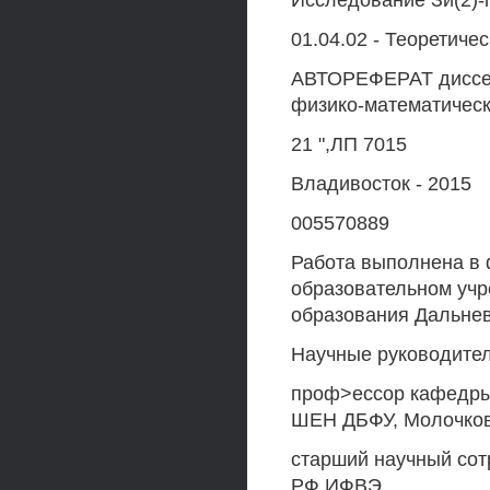
Исследование Зи(2)-
01.04.02 - Теоретиче
АВТОРЕФЕРАТ диссер
физико-математическ
21 ",ЛП 7015
Владивосток - 2015
005570889
Работа выполнена в
образовательном уч
образования Дальне
Научные руководители:
проф>ессор кафедры 
ШЕН ДБФУ, Молочков 
старший научный сот
РФ ИФВЭ,