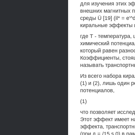
для изучения этих э
внешних магнитных п
среды Ü [19] (il* = e'
киральные эффекты 
где Т - температура,
химический потенциа
который равен разнос
Коэффициенты, стоящи
называть транспорт
Из всего набора кир
(1) и (2), лишь один
потенциалов,
(1)
что позволяет иссле
Этот эффект имеет н
эффекта, транспортн
(при д = /15 s 0) в 