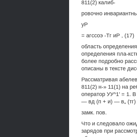
811(2) калиб-
ровочно инвариантны
уР
= агссоэ -Тг иР , (17)
область определения 
определения пла-кстн
более подробно рассм
описаны в тексте дис
Рассматривая абелев
811(2) н-» 11(1) на 
оператор УУ^1' = 1. В 
— вд (п + и) — в„ (тг) 
замк. пов.
Что и следовало ожид
зарядов при рассмот