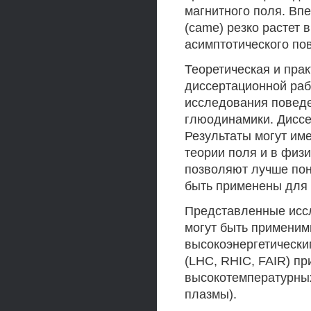
магнитного поля. Вп
(came) резко растет 
асимптотического пов
Теоретическая и пра
диссертационной раб
исследования поведе
глюодинамики. Диссе
Результаты могут им
теории поля и в физ
позволяют лучше пон
быть применены для 
Представленные исс
могут быть применим
высокоэнергетически
(LHC, RHIC, FAIR) пр
высокотемпературных
плазмы).