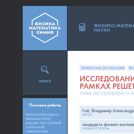
ФИЗИКО-МАТЕМ
НАУКИ
Библиотека диссертаций
Фи
ИССЛЕДОВАНИ
поиск
РАМКАХ РЕШЕ
тема автореферата и
Похожие работы
Гой, Владимир Александр
Непертурбативные
АВТОР
явления в КХД
вакууме при нулевой
кандидата физико-матема
и конечной
УЧЕНАЯ СТЕПЕНЬ
температуре