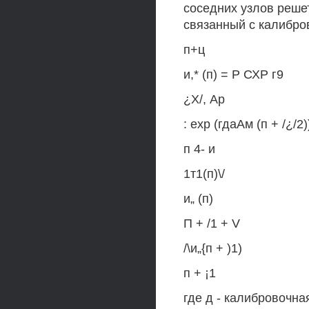
соседних узлов решет
связанный с калибр
п+ц
и,* (п) = Р СХР г9
¿Х/, Ар
: ехр (гдаАм (п + /¿/2)
п 4- и
1т1(п)\/
и„ (п)
П + /1 + V
/\и„{п + )1)
п + ¡1
где д - калибровочна