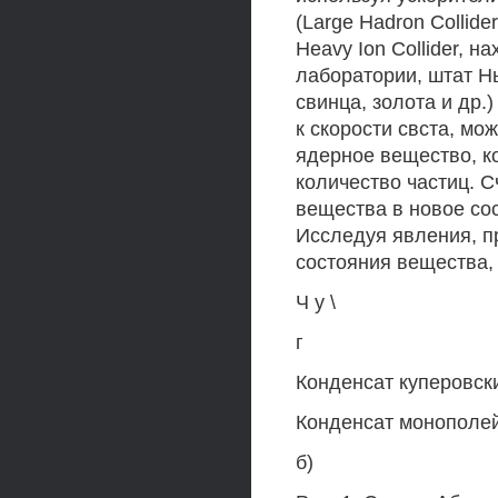
(Large Hadron Collide
Heavy Ion Collider, 
лаборатории, штат Н
свинца, золота и др.
к скорости свста, мо
ядерное вещество, к
количество частиц. С
вещества в новое со
Исследуя явления, п
состояния вещества,
Ч у \
г
Конденсат куперовск
Конденсат монополе
б)