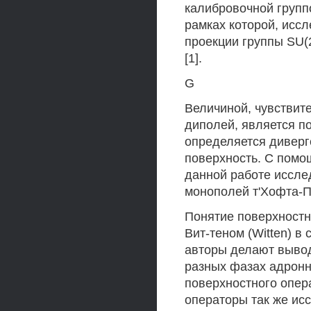
калибровочной группо
рамках которой, исс
проекции группы SU(2
[1].
G
Величиной, чувствит
диполей, является по
определяется диверг
поверхность. С помо
данной работе иссле
монополей т'Хофта-П
Понятие поверхностн
Вит-теном (Witten) в 
авторы делают вывод
разных фазах адронн
поверхностного опера
операторы так же ис