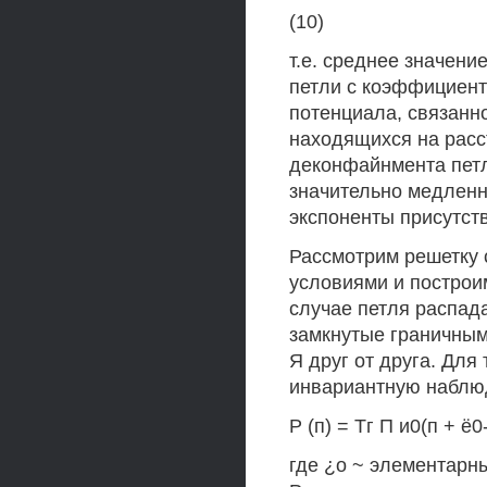
(10)
т.е. среднее значен
петли с коэффициент
потенциала, связанно
находящихся на расст
деконфайнмента петл
значительно медленн
экспоненты присутств
Рассмотрим решетку 
условиями и построи
случае петля распада
замкнутые граничным
Я друг от друга. Для
инвариантную наблю
Р (п) = Тг П и0(п + ё0-
где ¿о ~ элементарн