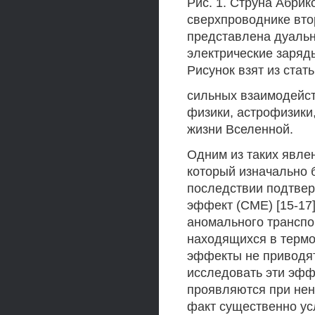
Рис. 1. Струна Абри
сверхпроводнике втор
представлена дуальн
электрические заряд
Рисунок взят из статьи
сильных взаимодейст
физики, астрофизики
жизни Вселенной.
Одним из таких явле
который изначально б
последствии подтвер
эффект (СМЕ) [15-17
аномального транспо
находящихся в термо
эффекты не приводят 
исследовать эти эфф
проявляются при нен
факт существенно ус