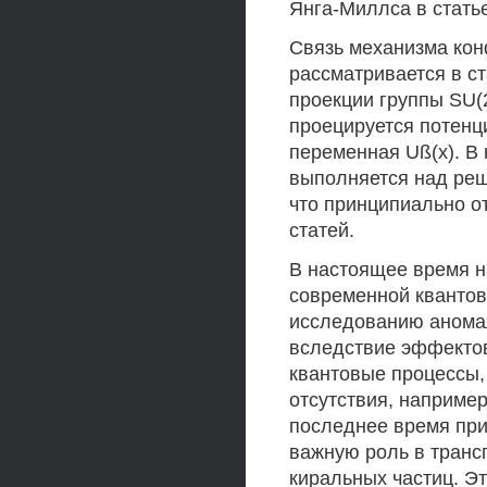
Янга-Миллса в статье
Связь механизма кон
рассматривается в ст
проекции группы SU(2
проецируется потенц
переменная Uß(x). В
выполняется над реш
что принципиально о
статей.
В настоящее время 
современной квантов
исследованию аномал
вследствие эффектов
квантовые процессы,
отсутствия, например
последнее время при
важную роль в транс
киральных частиц. Э