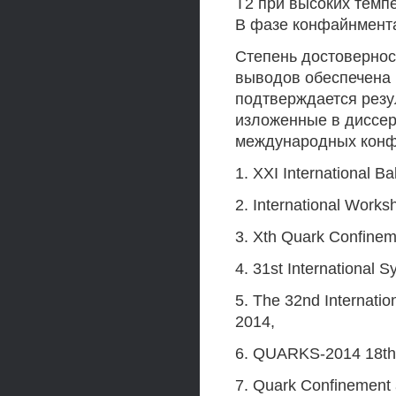
Т2 при высоких темп
В фазе конфайнмента
Степень достовернос
выводов обеспечена
подтверждается резу
изложенные в диссер
международных конф
1. XXI International B
2. International Work
3. Xth Quark Confinem
4. 31st International 
5. The 32nd Internati
2014,
6. QUARKS-2014 18th I
7. Quark Confinement 