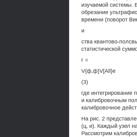
изучаемой системы. 
обрезание ультрафио
времени (поворот Вик
и
ства квантово-полсв
статистической суммо
г =
V{ф,ф}V[All}e
(3)
где интегрирование 
и калибровочным пол
калибровочное дейст
На рис. 2 представл
(ц, и). Каждый узел 
Рассмотрим калибров