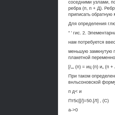
соседними узлами, п
ребра (п, п + Д). Р
приписать обратную ма
Для определения глюо
" ' гис. 2. Элементар
нам потребуется ввест
меньшую замкнутую п
плакетной переменно
[/„„ (п) = иц (п) и„ (п +
При таком определен
внльсоновской форму
п д< и
Пт5с[[/]=50.[Л] , (С)
а->0