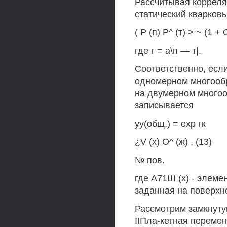
Рассчитывая корреля
статический кварков
( Р (п) Р^ (т) > ~ (1 +
где г = а\п — т|.
Соответственно, есл
одномерном многооб
на двумерном многоо
записывается
уу(общ.) = ехр гк
¿V (х) О^ (ж) , (13)
№ пов.
где А71Ш (х) - элемен
заданная на поверхно
Рассмотрим замкнуту
IIПла-кетная перемен