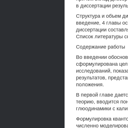
в диссертации резул
Структура и объем д
введение, 4 главы о
диссертации составля
Список литературы с
Содержание работы
Во введении обоснов
сформулирована цель
исследований, показ
результатов, предст
положения.
В первой главе дает
теорию, вводится по
глюодинамики с кали
Формулировка кванто
численно моделирова