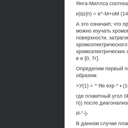
Янга-Миллса соотно
и)Ш{п) = е^-М+оМ (14
А это означает, что 
можно изучать хромо
поверхности, затраг
хромоэлектрического
хромоэлектрнческих 
в е [0, 7г].
Определим первый п
образом:
>У(1) = ^ Яе ехр ^ • (1
где плакетный угол 0Р
п)) после диагонали
И-"-)-
В данном случае пла