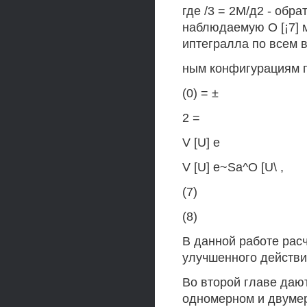
где /3 = 2М/д2 - обр
наблюдаемую О [¡7] 
иптегралла по всем 
ным конфигурациям г
(0) = ±
2 =
V [U] е
V [U] e~Sa^O [U\ ,
(7)
(8)
В данной работе рас
улучшенного действия
Во второй главе даю
одномерном и двумер