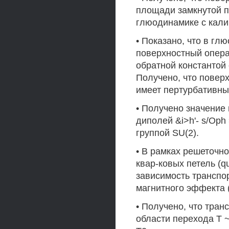
площади замкнутой п
глюодинамике с кали
• Показано, что в гл
поверхностный опера
обратной константой 
Получено, что повер
имеет пертурбативный
• Получено значение
диполей &i>h'- s/Oph
группой SU(2).
• В рамках решеточно
квар-ковых петель (
зависимость транспо
магнитного эффекта (
• Получено, что тран
области перехода Т ~