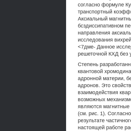
согласно формуле Кубо
транспортный коэффи
Аксиальный магнитн
бсздиссипативном п
направления аксиаль
исследования вихрей
<7дме- Данное иссл
решеточной КХД без 
Степень разработанн
квантовой хромодин
адронной материи, б
адронов. Это свойст
взаимодействия квар
возможных механизмо
являются магнитные 
(см. рис. 1). Согласн
результате частично
настоящей работе ра