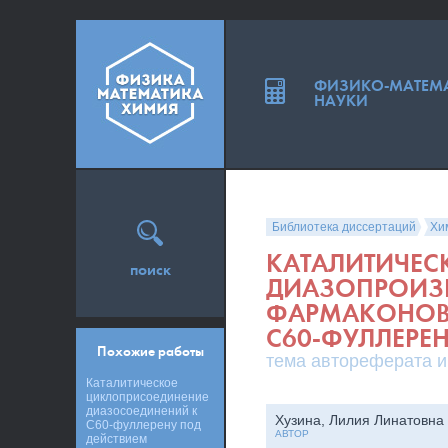
ФИЗИКО-МАТЕМ
НАУКИ
Библиотека диссертаций
Хи
КАТАЛИТИЧЕС
поиск
ДИАЗОПРОИЗ
ФАРМАКОНОВ 
C60-ФУЛЛЕРЕ
Похожие работы
тема автореферата и
Каталитическое
циклоприсоединение
диазосоединений к
Хузина, Лилия Линатовна
C60-фуллерену под
АВТОР
действием