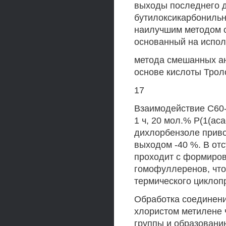
выходы последнего д
бутилоксикарбонильн
наилучшим методом с
основанный на испо
метода смешанных ан
основе кислоты Трол
17
Взаимодействие С60-
1 ч, 20 мол.% Р(1(ас
дихлорбензоле приво
выходом -40 %. В отс
проходит с формиров
гомофуллеренов, что
термического циклоп
Обработка соединени
хлористом метилене 
группы и образован