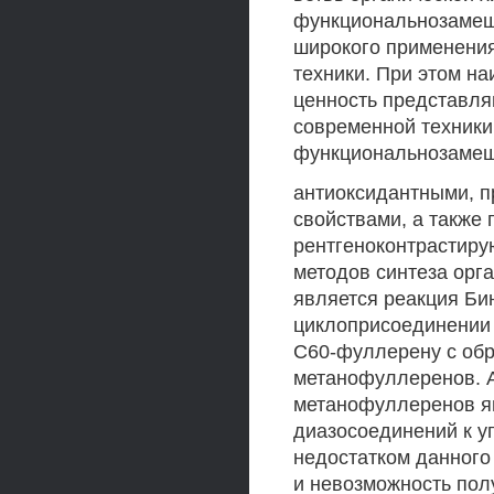
функциональнозамещ
широкого применения
техники. При этом н
ценность представл
современной техники
функциональнозамещ
антиоксидантными, 
свойствами, а также 
рентгеноконтрастиру
методов синтеза орг
является реакция Би
циклоприсоединении г
С60-фуллерену с об
метанофуллеренов. 
метанофуллеренов я
диазосоединений к у
недостатком данного
и невозможность пол