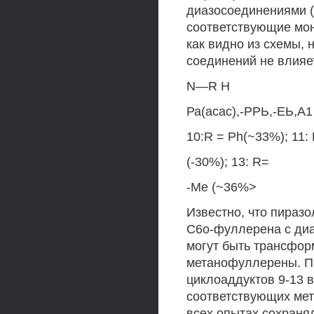
диазосоединениями (
соответствующие мон
как видно из схемы,
соединений не влияе
N—R Н
Ра(асас),-РРЬ,-ЕЬ,А1 
10:R = Ph(~33%); 11: 
(-30%); 13: R=
-Me (~36%>
Известно, что пираз
С6о-фуллерена с диа
могут быть трансфо
метанофуллерены. Пр
циклоаддуктов 9-13 в
соответствующих мет
всех опытах сохраня