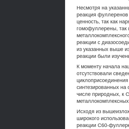
Несмотря на указанны
реакция фуллеренов
ценность, так как на
гомофуллерены, так
металлокомплексного
реакции с диазосоед
из указанных выше и
реакции были изучен
К моменту начала на
отсутствовали сведе
циклоприсоединения 
синтезированных на 
числе природных, к 
металлокомплексных 
Исходя из вышеизлож
широкого использова
реакции С60-фуллере