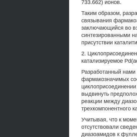
733.662) ионов.
Таким образом, разр
связывания фармако
заключающийся во вз
синтезированными на
присутствии каталити
2. Циклоприсоединен
катализируемое Pd(a
Разработанный нами 
фармакозначимых со
циклоприсоединении 
выдвинуть предполо
реакции между диазо
трехкомпонентного к
Учитывая, что к мом
отсутствовали сведе
диазоамидов к фулле