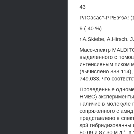
43
РЛСасас^-РРЬз^зА! (1
9 (-40 %)
r A.Skiebe, A.Hirsch.
Масс-спектр MALDIT
выделенного с помо
интенсивным пиком м
(вычислено 888.114),
749.033, что соответ
Проведенные одноме
НМВС) эксперименты
наличие в молекуле 
сопряженного с амид
представлено в спек
sp3 гибридизованны 
80.09 и 87.30 м.д.), 