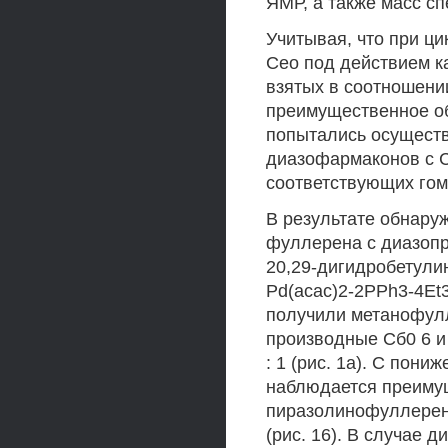
ЯМР, а также масс с
Учитывая, что при ц
Ceo под действием к
взятых в соотношении
преимущественное об
попытались осущест
диазофармаконов с С
соответствующих го
В результате обнаруж
фуллерена с диазоп
20,29-дигидробетули
Pd(acac)2-2PPh3-4Et
получили метанофул
производные Сб0 6 и
: 1 (рис. 1а). С пон
наблюдается преиму
пиразолинофуллерено
(рис. 16). В случае 