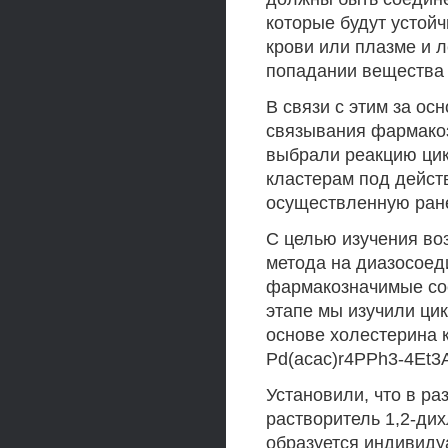
которые будут устой
крови или плазме и 
попадании вещества 
В связи с этим за ос
связывания фармако
выбрали реакцию ци
кластерам под дейст
осуществленную ране
С целью изучения во
метода на диазосоед
фармакозначимые сое
этапе мы изучили ци
основе холестерина 
Pd(acac)r4PPh3-4Et3A
Установили, что в ра
растворитель 1,2-ди
образуется индивиду