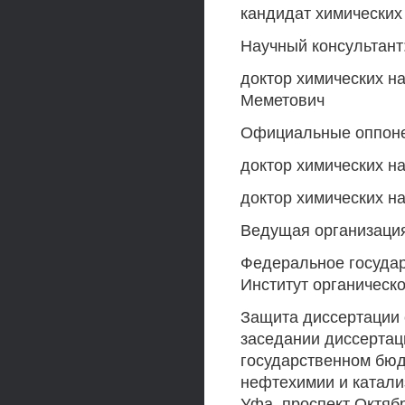
кандидат химических
Научный консультант
доктор химических н
Меметович
Официальные оппон
доктор химических н
доктор химических н
Ведущая организаци
Федеральное госуда
Институт органическ
Защита диссертации с
заседании диссертац
государственном бюд
нефтехимии и катали
Уфа, проспект Октября