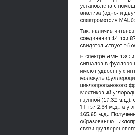
установлена с помо
анализа (одно- и дву
спектрометрия МАЬ0
Так, наличие интенс
соединения 14 при 8
свидетельствует об о
В спектре ЯМР 13С и
сигналов в фуллерено
имеют удвоенную инт
молекуле фуллероцик
циклопропанового фр
Мостиковый углеродн
группой (17.32 м.д.)
'Н при 2.54 м.д., а 
165.95 м.д.. Получе
образованию циклопр
связи фуллеренового