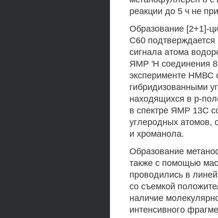
реакции до 5 ч не п
Образование [2+1]-ци
С60 подтверждается 
сигнала атома водор
ЯМР 'Н соединения 8 
эксперименте НМВС с
гибридизованными у
находящихся в р-пол
в спектре ЯМР 13С с
углеродных атомов, 
и хроманола.
Образование метано
также с помощью мас
проводились в линей
со съемкой положите
наличие молекулярног
интенсивного фрагм