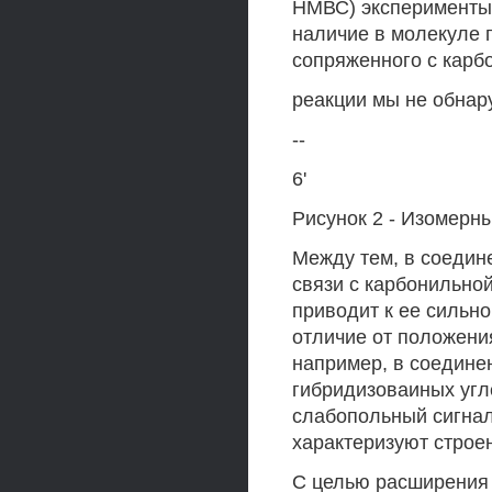
НМВС) эксперименты
наличие в молекуле 
сопряженного с карб
реакции мы не обнару
--
6'
Рисунок 2 - Изомерн
Между тем, в соедин
связи с карбонильно
приводит к ее сильно
отличие от положени
например, в соединен
гибридизоваиных угле
слабопольный сигнал
характеризуют строе
С целью расширения 