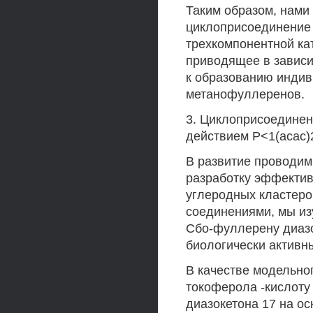
Таким образом, нами
циклоприсоединение
трехкомпонентной ка
приводящее в зависи
к образованию индив
метанофуллеренов.
3. Циклоприсоединен
действием Р<1(асас)
В развитие проводи
разработку эффектив
углеродных кластер
соединениями, мы из
Сбо-фуллерену диазо
биологически активн
В качестве модельно
токоферола -кислоту
диазокетона 17 на о