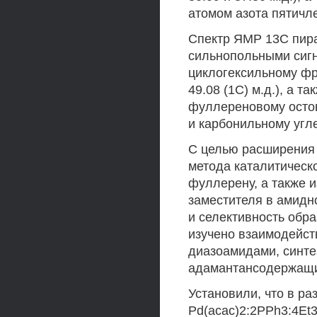
атомом азота пятичл
Спектр ЯМР 13С пир
сильнопольными сигн
циклогексильному фраг
49.08 (1С) м.д.), а 
фуллереновому остов
и карбонильному угле
С целью расширения 
метода каталитическ
фуллерену, а также 
заместителя в амидн
и селективность обр
изучено взаимодейст
диазоамидами, синте
адамантансодержащи
Установили, что в ра
Pd(acac)2:2PPh3:4Et3