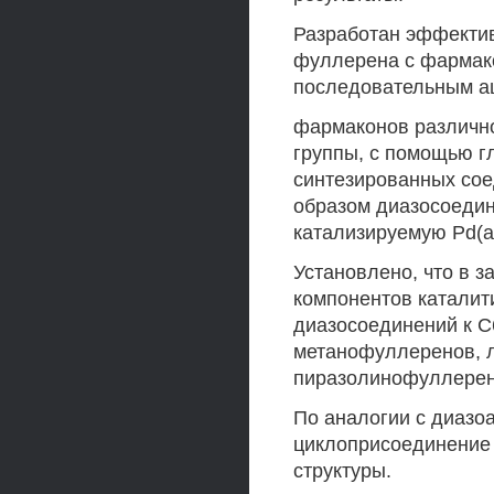
Разработан эффектив
фуллерена с фармак
последовательным а
фармаконов различно
группы, с помощью 
синтезированных сое
образом диазосоедин
катализируемую Pd(ac
Установлено, что в 
компонентов каталит
диазосоединений к С
метанофуллеренов, л
пиразолинофуллерен
По аналогии с диазо
циклоприсоединение
структуры.