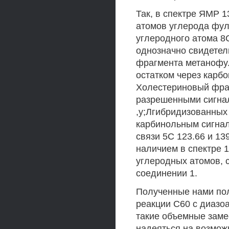
Так, в спектре ЯМР 
атомов углерода фул
углеродного атома 8С 
однозначно свидетел
фрагмента метанофул
остатком через карбо
Холестериновый фраг
разрешенными сигнал
,у;Лгибридизованных 
карбинольным сигнал
связи 5С 123.66 и 13
наличием в спектре 
углеродных атомов, 
соединении 1.
Полученные нами пол
реакции С60 с диазо
такие объемные заме
надеяться на возмож