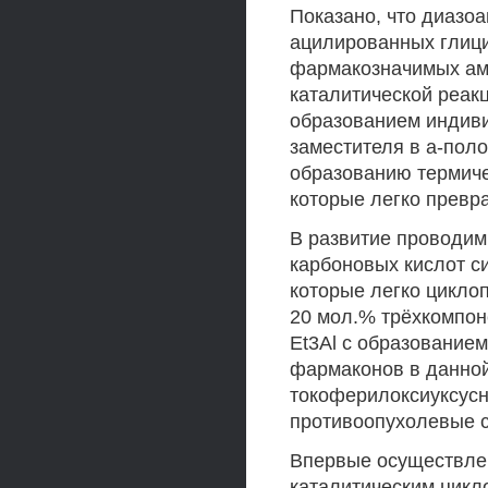
Показано, что диазо
ацилированных глици
фармакозначимых ами
каталитической реак
образованием индив
заместителя в а-пол
образованию термич
которые легко прев
В развитие проводим
карбоновых кислот с
которые легко цикло
20 мол.% трёхкомпон
Et3Al с образование
фармаконов в данной
токоферилоксиуксусн
противоопухолевые с
Впервые осуществлен
каталитическим цикл