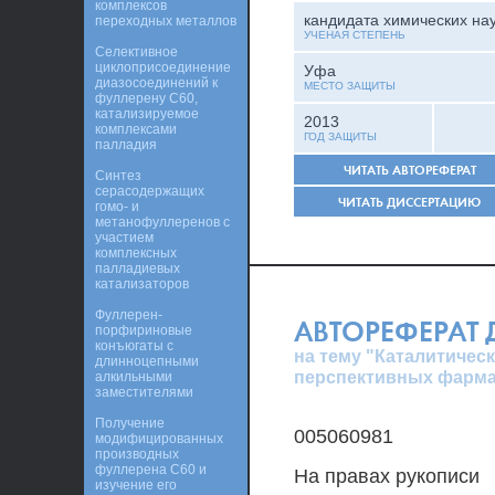
комплексов
кандидата химических на
переходных металлов
УЧЕНАЯ СТЕПЕНЬ
Селективное
циклоприсоединение
Уфа
диазосоединений к
МЕСТО ЗАЩИТЫ
фуллерену C60,
катализируемое
2013
комплексами
ГОД ЗАЩИТЫ
палладия
ЧИТАТЬ АВТОРЕФЕРАТ
Синтез
серасодержащих
ЧИТАТЬ ДИССЕРТАЦИЮ
гомо- и
метанофуллеренов с
участием
комплексных
палладиевых
катализаторов
Фуллерен-
АВТОРЕФЕРАТ
порфириновые
конъюгаты с
на тему "Каталитиче
длинноцепными
перспективных фарма
алкильными
заместителями
Получение
005060981
модифицированных
производных
фуллерена С60 и
На правах рукописи
изучение его