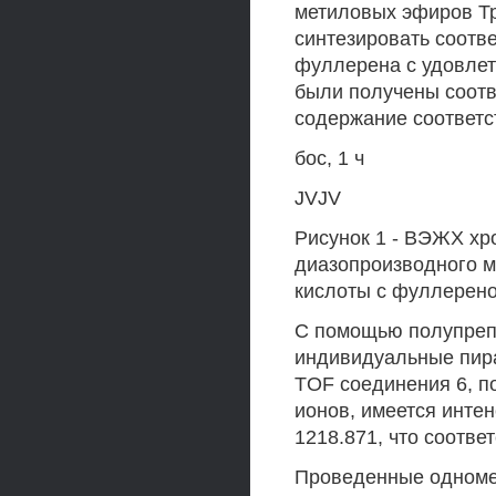
метиловых эфиров Тр
синтезировать соотв
фуллерена с удовлет
были получены соотв
содержание соответс
бос, 1 ч
JVJV
Рисунок 1 - ВЭЖХ хр
диазопроизводного м
кислоты с фуллереном
С помощью полупре
индивидуальные пира
TOF соединения 6, п
ионов, имеется интен
1218.871, что соотве
Проведенные одноме