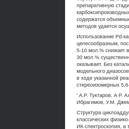
препаративную стади
карбоксипроизводных
содержатся объемные
методов удается осу
Использование Pd-ка
целесообразным, пос
5-10 мол.% снижает 
30 мол.% существенн
оказывает. Без ката
модельного диазосое
в ходе указанной реа
стереоизомерных 5,6
' А.Р. Туктаров, А Р.
Ибрагимов, У.М. Джем
Структура циклоадд
классических физико
ИК-спектроскопия, а