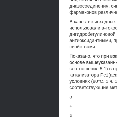
диазосоединения, си
фармаконов различно
В качестве исходных
использовали а-токо
дигидробетулиновой 
антиоксидантными, 
свойствами.
Показано, что при в
основе вышеуказанн
соотношение 5:1) в 
катализатора Рс1(аса
условиях (80°С, 1 ч,
соответствующие ме
о
+
X