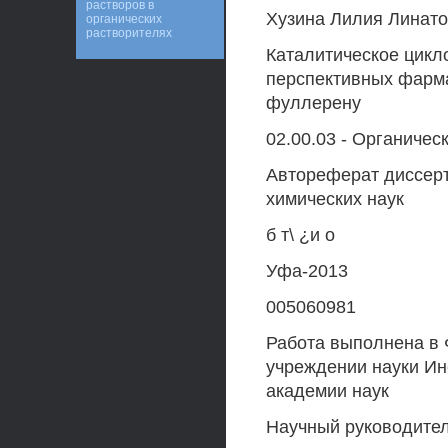
растворов в
Хузина Лилия Линат
органических
растворителях
Каталитическое цик
перспективных фарма
фуллерену
02.00.03 - Органичес
Автореферат диссерт
химических наук
б т\ ¿и о
Уфа-2013
005060981
Работа выполнена в
учреждении науки Ин
академии наук
Научный руководител