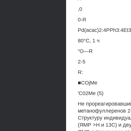
,0
0-R
Pd(acac)2:4PPh3:4Et3
80°C, 1 ч
"О—R
2-5
R:
■COjMe
'C02Me (5)
He прореагировавши
метанофуллеренов 2
Структуру индивидуа
(ЯМР >Н и 13С) и д