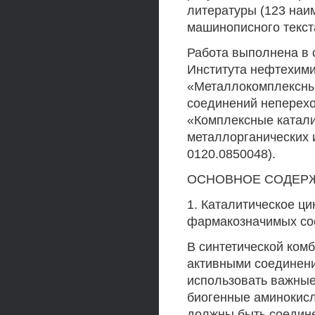
литературы (123 наи
машинописного текста
Работа выполнена в 
Института нефтехими
«Металлокомплексный
соединений непереход
«Комплексные катали
металлорганических и
0120.0850048).
ОСНОВНОЕ СОДЕР
1. Каталитическое ц
фармакозначимых со
В синтетической ком
активными соединени
использовать важные
биогенные аминокисл
должны быть соедин