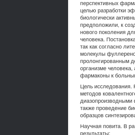
перспективных фарма
целью разработки эф
биологически активны
предположили, к соз
нового поколения дл
человека. Постановк
так как согласно ли
молекулы фуллерено
пролонгированным де
организме человека,
фармаконы к больным
Цель исследования. 
методов ковалентног
диазопроизводными 
также проведение би
образцов синтезиро
Научная повита. В 
результаты: