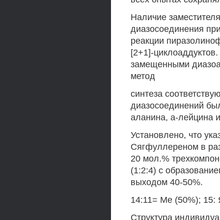
Наличие заместителя
диазосоединения при
реакции пиразолино
[2+1]-циклоаддуктов.
замещенными диазоа
метод
синтеза соответству
диазосоединений был
аланина, а-лейцина 
Установлено, что ук
Сягфуллереном в раз
20 мол.% трехкомпон
(1:2:4) с образован
выходом 40-50%.
14:11= Ме (50%); 15:
Структура индивиду