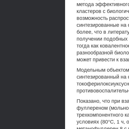
метода эффективного
кластеров с биологи
возможность распрос
синтезированные на 
более, что в литерат
получении подобных 
тогда как ковалентн
разнообразной биоло
может привести к вз
Модельным объектом 
синтезированный на 
токоферилоксиуксусн
противовоспалитель
Показано, что при в
фуллереном (мольное
трехкомпонентного ка
условиях (80°С, 1 ч,
метанофуллерен 8 с 