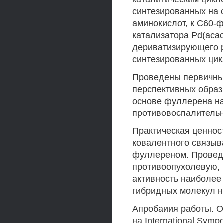
синтезированных на о
аминокислот, к С60-
катализатора Pd(aca
дериватизирующего р
синтезированных ци
Проведены первичны
перспективных образ
основе фуллерена на
противовоспалительн
Практическая ценнос
ковалентного связыв
фуллереном. Проведе
противоопухолевую, 
активность наиболее
гибридных молекул н
Апробаиия работы. 
на International Symp