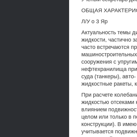
ОБЩАЯ ХАРАКТЕРИ
Л/У о 3 Яр
Актуальность темы д
жидкости, частично 
часто встречаются п
машиностроительных 
сооружения с упруги
нефтехранилища при
суда (танкеры), авто
жидкостные ракеты, 
При расчете колебан
жидкостью отсеками
влиянием подвижност
целом или только в 
конструкции). В име
учитывается подвижн