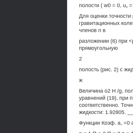
полости ( w0 = 0, u„ = 
Для оценки точности
гравитационных коле
членов n в
разложении (6) при <
прямоугольную
2
полость (рис. 2) с ж
ж
Величина о2 H /g, п
уравнений (19), при п
соответственно. Точ
жидкости: 1.92805. _
Функции Коэф. а, =0 а