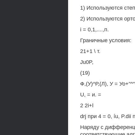
1) Используются степен
2) Используются ор
i = 0,1,....,п.
Граничные условия:
21+1 \ т.
Ju0P,
(19)
Ф,(У)^Р,(Л), У = Уо+"^
U, = и. =
2 2i+l
drj при 4 = 0, íu, P.dii п
Наряду с дифференц
соответствующие алге