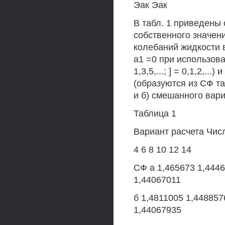
Эак Эак
В табл. 1 приведены
собственного значен
колебаний жидкости в
а1 =0 при использова
1,3,5,...; ] = 0,1,2,.
(образуются из СФ та
и б) смешанного вар
Таблица 1
Вариант расчета Чис
4 6 8 10 12 14
СФ а 1,465673 1,444
1,44067011
б 1,4811005 1,448857
1,44067935