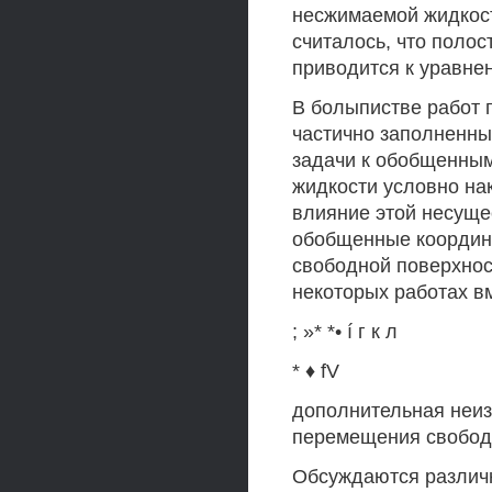
несжимаемой жидкост
считалось, что полос
приводится к уравне
В болыпистве работ п
частично заполненны
задачи к обобщенным
жидкости условно на
влияние этой несущ
обобщенные координ
свободной поверхнос
некоторых работах в
; »* *• í г к л
* ♦ fV
дополнительная неи
перемещения свободн
Обсуждаются различ