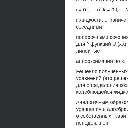
i = 0,l,.....n; k = 0,l
г жидкости, огранич
соседними
поперечными сечения
для ^ функций U,(x,t)
линейные
аппроксимации по х.
Решения полученных 
уравнений (это реше
для определения ко
колеблющейся жидкос
Аналогичным образо
уравнения и алгебра
о собственных гравит
неподвижной