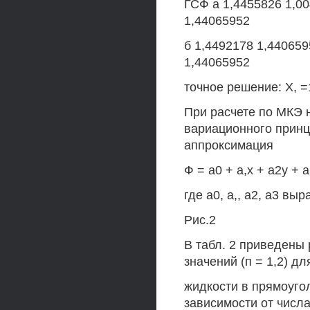
ГСФ а 1,4455826 1,0
1,44065952
б 1,4492178 1,440659
1,44065952
точное решение: X, 
При расчете по МКЭ 
вариационного принц
аппроксимация
Ф = а0 + а,х + а2у + а
где а0, а,, а2, а3 вы
Рис.2
В табл. 2 приведены
значений (п = 1,2) д
жидкости в прямоуголь
зависимости от числ