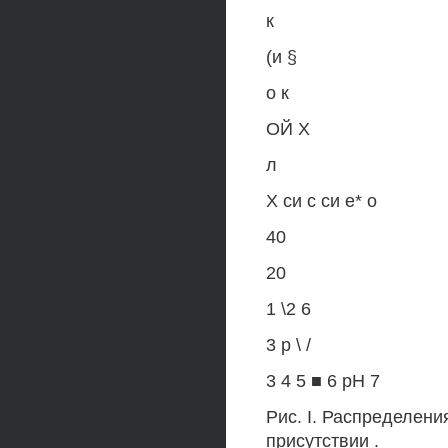
к
(и §
о к
ОЙ X
л
X си с си е* о
40
20
1 \2 6
3 р \ /
3 4 5 ■ 6 рН 7
Рис. I. Распределени
присутствии .