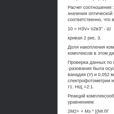
Расчет соотношения 
значения оптической 
соответственно, что
10 = Н3V« о2в3" - Ш
кривая 2 рис. 3.
Доля накопления ком
комплексов в этом ди
Проверка данных по
-разования была осу
ванадия (У) и 0,052 
спектрофотометрии и
т1: НЩ =2:1.
Реакций комплексоо
уравнением:
2М2+ + Мз ^ [(МгЛГ