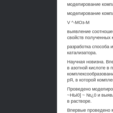
моделирование компл
моделирование комп
V ^-МОз-М
выявление соотношен
свойств полученных 
разработка способа и
катализатора.
Научная новизна. Вп
в азотной кислоте в 
комплексообразовани
рЯ, в которой компл
Проведено моделиров
~НЫ0] ~ №¿0 и выяв
в растворе.
Впервые проведено 