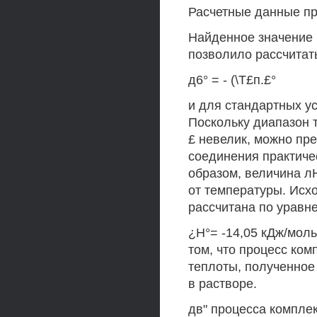
Расчетные данные пр
Найденное значение 
позволило рассчитать
д6° = - (\Т£п.£°
и для стандартных ус
Поскольку диапазон 
£ невелик, можно пр
соединения практичес
образом, величина л
от температуры. Исх
рассчитана по уравн
¿Н°= -14,05 кДж/мол
том, что процесс ко
теплоты, полученное
в растворе.
дв" процесса компле