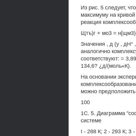
Из рис. 5 следует, ч
максимуму на кривой 
реакция комплексооб
Щтъ)г + мо3 = н[щм3)
Значения , д (у , дН°
аналогично комплекс
соответствуют: = 3,89
134,6? ¿д/(моль«К).
На основании экспер
комплексообразования
можно предположить 
100
1С. 5. Диаграмма "со
системе
I - 288 К; 2 - 293 К; 3 