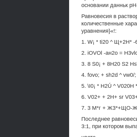
основании данньк рН
Равновесия в раство
количественные хар
уравнения}«!:
1. W¡ * ti20 ^ Щ+2Н* -
2. iOVOl -ан2о = H3vlo
3. 8 S0¡ + 8H20 S2 Hs
4. fovo; + sh2d ^ vw0/;
5. \I0¡ * H2Ú ^ V020H 
6. V02+ + 2H+ sr V03+ 
7. 3 М*г + Ж3*+ЩО-Ж[(
Последнее равновеси
3:1, при котором вып