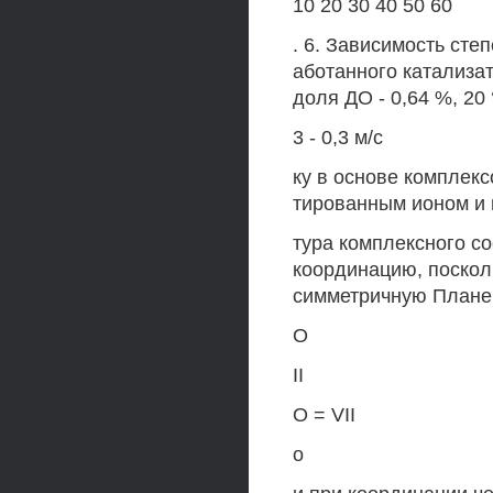
10 20 30 40 50 60
. 6. Зависимость сте
аботанного катализа
доля ДО - 0,64 %, 20 °С
3 - 0,3 м/с
ку в основе комплек
тированным ионом и 
тура комплексного со
координацию, поскол
симметричную Плане
О
II
О = VII
о