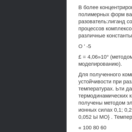
В более концентриро
полимерных форм ва
разователь:лиганд с
процессов комплексо
различные константы
О ' -5
£ = 4,06»10° (методо
моделированию).
Для полученного ком
устойчивости при ра
температурах. Ьти д
термодинамических к
получены методом эл
ионных силах 0,1; 0,
0,052 Ы МО} . Темпер
« 100 80 60