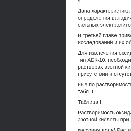
4
Дана характеристика
определения ванадия 
сильных электролито
В третьей главе при
исследований и их о
Для извлечения окси
тип АБК-10, необходи
растворах азотной к
присутствии и отсутс
ные по растворимост
табл. I.
Таблица I
Растворимость оксида
азотной кислоты при
кассовая доля} Раство