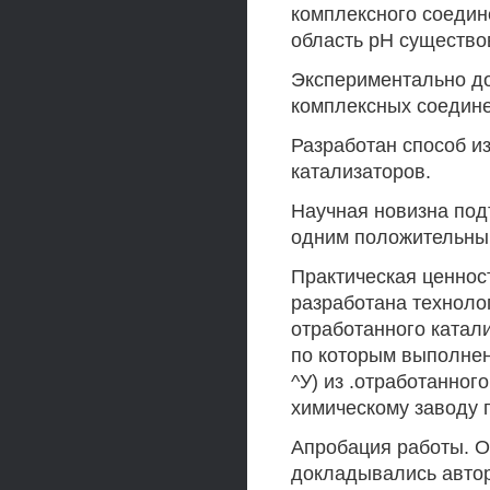
комплексного соедин
область рН существо
Экспериментально д
комплексных соединен
Разработан способ и
катализаторов.
Научная новизна под
одним положительным
Практическая ценнос
разработана технолог
отработанного катал
по которым выполнен
^У) из .отработанног
химическому заводу г
Апробация работы. 
докладывались автор