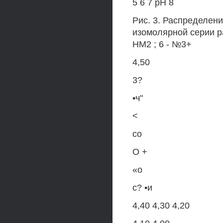
5 6 7 рН 8
Рис. 3. Распределени
изомолярной серии раст
НМ2 ; 6 - №3+
4,50
3?
•ч"
<
со
О +
«о
с? •и
4,40 4,30 4,20