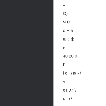
«
О)
Ч С
о м а
ш с ф
и
40 20 0
Г
i с ! \ к/ • \
ч
еТ ¿г \
к -о \