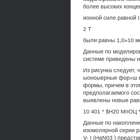
более высоких конце
ионной силе равной 
2 Т
были равны 1,0»10 мо
Данные по моделиро
системе приведены на
Из рисунка следует, 
ыоноыерные фор»ш ва
формы, причем в это
предполагаемого со
выявлены новые равно
10 401 * $Н20 МпОЦ *
Данные по накоплени
изомолярной серии р
V- I (НаN03 ) предста