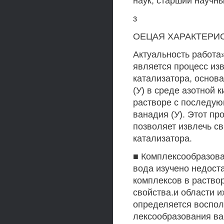
наук, старший научны
з
ОЕЦАЯ ХАРАКТЕРИС
Актуальность работа
является процесс изв
катализатора, основ
(У) в среде азотной 
растворе с последую
ванадия (У). Этот пр
позволяет извлечь св
катализатора.
■ Комплексообразован
вода изучено недост
комплексов в раствор
свойства.и области 
определяется воспол
лексообразования ван