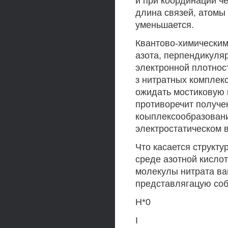
и при координации че
длина связей, атомы
уменьшается.
Квантово-химическими
азота, перпендикуля
электронной плотнос
з нитратных комплек
ожидать мостиковую 
противоречит получе
коыплексообразовани
электростатическом 
Что касается структу
среде азотной кисло
молекулы нитрата ва
представлягацую соб
Н*0
I