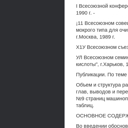
I Всесоюзной конфер
1990 г. -
¡11 Всесоюзном сов
мокрого типа для очи
г.Москва, 1989 г.
Х1У Всесоюзном съезд
УЛ Всесоюзном семин
кислоты", г.Харьков, 1
Публикации. По теме
Объем и структура ра
глав, выводов и пер
№9 страниц машинопи
таблиц.
ОСНОВНОЕ СОДЕР
Во введении обоснов