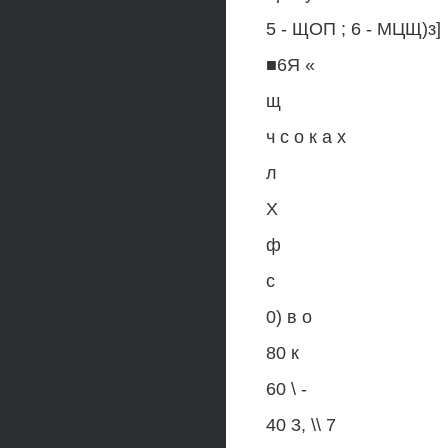
5 - ЩОП ; 6 - МЦЩ)з]
■6Я «
щ
ч с о к а х
л
X
ф
с
0) в о
80 к
60 \ -
40 3, \\ 7