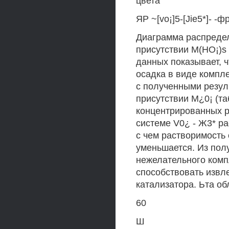
цвета
ЯР ~[vo¡]5-[Jie5*]- -ф
Диаграмма распредел
присутствии M(HO¡)s
данных показывает, 
осадка в виде компле
с полученными резул
присутствии M¿0¡ (таб
концентрированных р
системе V0¿ - Ж3* ра
с чем растворимость 
уменьшается. Из пол
нежелательного компл
способствовать извл
катализатора. Ьта об
60
Ш