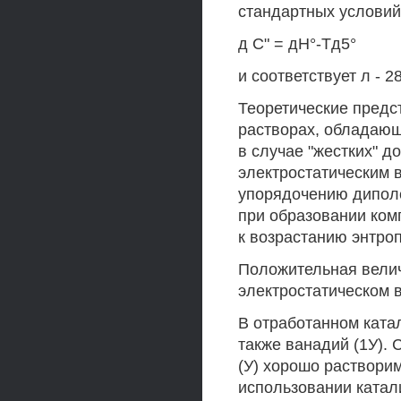
стандартных условий
д С" = дН°-Тд5°
и соответствует л - 2
Теоретические предс
растворах, обладающ
в случае "жестких" д
электростатическим в
упорядочению диполе
при образовании ком
к возрастанию энтроп
Положительная велич
электростатическом 
В отработанном ката
также ванадий (1У). 
(У) хорошо раствори
использовании катал