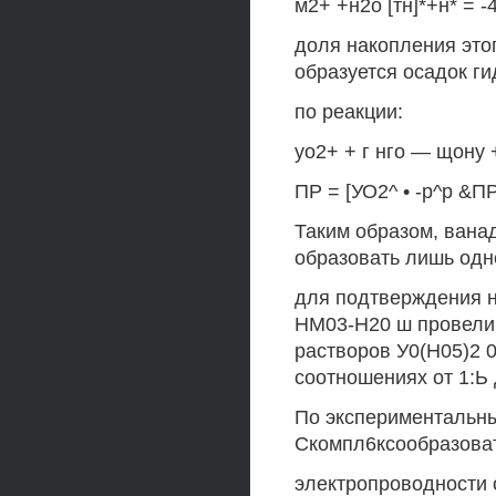
м2+ +н2о [тн]*+н* = -
доля накопления это
образуется осадок ги
по реакции:
уо2+ + г нго — щону 
ПР = [УО2^ • -р^р &П
Таким образом, ванад
образовать лишь одн
для подтверждения н
НМ03-Н20 ш провели 
растворов У0(Н05)2 
соотношениях от 1:Ь
По экспериментальны
Скомпл6ксообразоват
электропроводности 