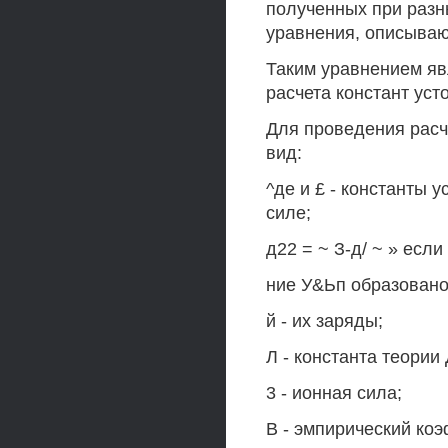
полученных при разн
уравнения, описываю
Таким уравнением яв
расчета констант уст
Для проведения расч
вид:
^де и £ - константы 
силе;
д22 = ~ З-д/ ~ » есл
ние У&Ьп образовано
й - их заряды;
Л - константа теории
3 - ионная сила;
В - эмпирический ко