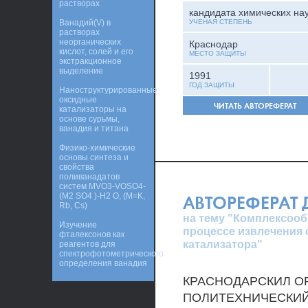
растворах
кандидата химических на
Ванадий(V) в
УЧЕНАЯ СТЕПЕНЬ
растворах
неорганических
Краснодар
кислот, солей и его
МЕСТО ЗАЩИТЫ
экстракционное
выделение
1991
ГОД ЗАЩИТЫ
Наноструктурированные
оксидные
ЧИТАТЬ АВТОРЕФЕРАТ
катализаторы на
основе сурьмы,
ванадия и титана
Физико-химические
основы синтеза и
свойства
поливанадатов
систем MVO3-VOSO4-
(M2 SO4 )-H2 O, (M=K,
АВТОРЕФЕРАТ
Rb, Cs)
на тему "Комплексообр
Изучение
процессе извлечения 
фталексонов как
катализатора"
реагентов для
спектрофотометрического
определения ванадия
КРАСНОДАРСКИЛ О
ПОЛИТЕХНИЧЕСКИ