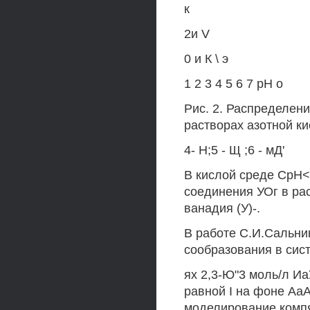
к
2и V
0 и К \ э
1 2 3 4 5 6 7 рН о
Рис. 2. Распределени
растворах азотной кис
4- Н;5 - Щ ;6 - мД'
В кислой среде СрН<
соединения УОг в ра
ванадия (У)-.
В работе С.И.Сальни
сообразования в сис
ях 2,3-Ю"3 моль/л И
равной I на фоне Аа
моделирование компя