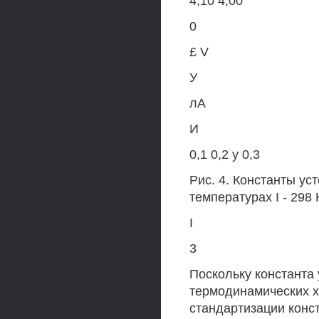
4,10 4,00
0
£ V
У
лА
И
0,1 0,2 у 0,3
Рис. 4. Константы ус
температурах I - 298 К
I
3
Поскольку константа 
термодинамических х
стандартизации конст