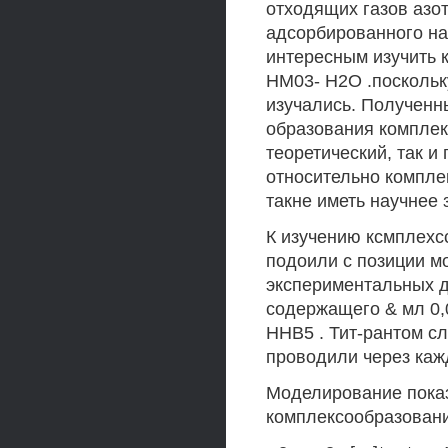
отходящих газов азот
адсорбированного на
интересным изучить 
НМ03- Н2О .поскольк
изучались. Полученн
образования комплек
теоретический, так и
относительно компле
такне иметь научнее 
К изучению ксмплех
подоили с позиции м
экспериментальных д
содержащего & мл 0,0
ННВ5 . Тит-рантом с
проводили через ка
Моделирование показа
комплексообразовани