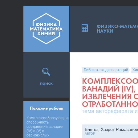
ФИЗИКО-МАТЕМ
НАУКИ
Библиотека диссертаций
Хи
КОМПЛЕКСООБ
поиск
ВАНАДИЙ (IV),
ИЗВЛЕЧЕНИЯ 
ОТРАБОТАННО
Похожие работы
тема автореферата и
Комплексообразующая
способность
соединений ванадия
Блягоз, Хазрет Рамазано
(IV) и (V) в
АВТОР
сернокислых