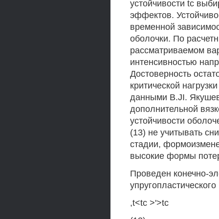
устойчивости tc выб
эффектов. Устойчиво
временной зависимо
оболочки. По расчет
рассматриваемом вар
интенсивностью напр
Достоверность остат
критической нагрузк
данными B.JI. Якуше
дополнительной вязк
устойчивости оболочек
(13) не учитывать с
стадии, формоизмене
высокие формы потери
Проведен конечно-эл
упругопластического
,t<tc >'>tc