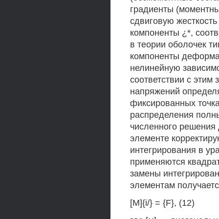
градиенты (моментны
сдвиговую жесткость 
компоненты ¿*, соо
в теории оболочек ти
компоненты деформац
нелинейную зависимо
соответствии с этим
напряжений определя
фиксированных точка
распределения полн
численного решения 
элементе корректирую
интегрирования в ур
применяются квадра
замены интегрирован
элементам получаетс
[M]{i/} = {F}, (12)