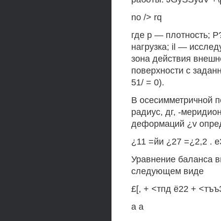
no /> rq
где p — плотность; 
нагрузка; il — иссле
зона действия внешнег
поверхности с задан
51/ = 0).
В осесимметричной п
радиус, дг, -меридио
деформаций ¿v опре
¿11 =йи ¿27 =¿2,2 . e3
Уравнение баланса в
следующем виде
£[, + <тпд ё22 + <тъ
а а