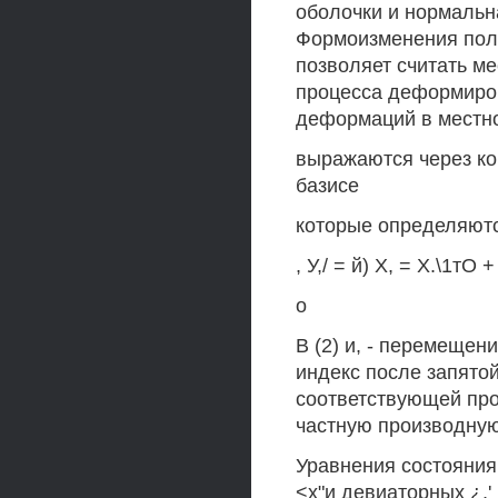
оболочки и нормальна
Формоизменения пол
позволяет считать ме
процесса деформиров
деформаций в местно
выражаются через ко
базисе
которые определяютс
, У,/ = й) Х, = Х.\1тО + 
о
В (2) и, - перемещен
индекс после запято
соответствующей про
частную производную 
Уравнения состояния
<х"и девиаторных ¿,'