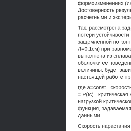
формоизменениях (изг
Достоверность резул
расчетными и экспер
Так, рассмотрена за
потери устойчивости 
защемленной по конт
Л=0,1см) при равном
выполнена из сплава
оболочки ее поведен
величины, будет зави
настоящей работе пр
где a=const - скорос
= P(tc) - критическая
нагрузкой критическо
функция, задаваемая
данными.
Скорость нарастания