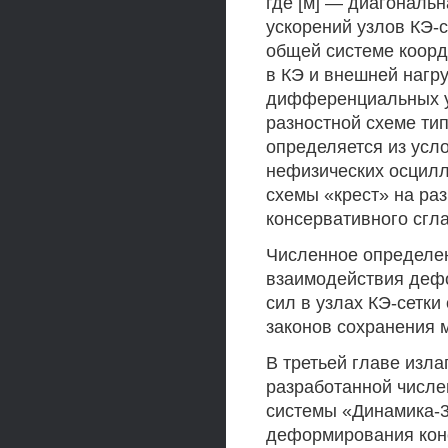
где [м] — диагональн
ускорений узлов КЭ-с
общей системе коорд
в КЭ и внешней нагр
дифференциальных ур
разностной схеме тип
определяется из усл
нефизических осцилл
схемы «крест» на ра
консервативного сгл
Численное определен
взаимодействия дефо
сил в узлах КЭ-сетки
законов сохранения 
В третьей главе изл
разработанной числе
системы «Динамика-3
деформирования кон