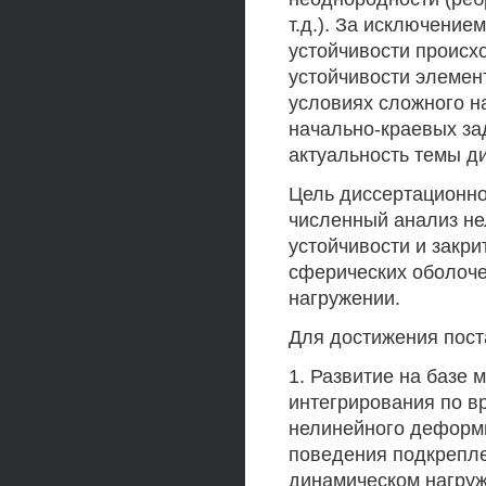
т.д.). За исключение
устойчивости происхо
устойчивости элемент
условиях сложного н
начально-краевых за
актуальность темы д
Цель диссертационно
численный анализ н
устойчивости и закр
сферических оболоче
нагружении.
Для достижения пос
1. Развитие на базе 
интегрирования по в
нелинейного деформи
поведения подкрепле
динамическом нагруж