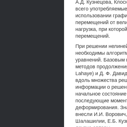
А.Д. Кузнецова, Клос
всего употребляемые
использовании графи
перемещений от вели
нагрузка, при которо
перемещений.
При решении нелиней
необходимы алгорит
уравнений. Базовым 
методов продолжения
Lahaye) и Д. Ф. Дави
вдоль множества реш
информации о решен
начальное состояние
последующие момент
деформирования. Зна
внесли И.И. Ворович,
Шалашилии, Е.Б. Кузн