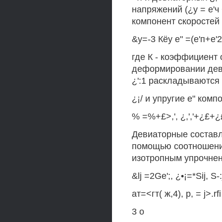
напряжений (¿у = е'ч 
компонент скоростей
&у=-3 Кёу е" =(е'п+е'2
где К - коэффициент
деформировании дев
¿':1 раскладываются
¿¡/ и упругие е" комп
% =%+£>,', ¿,','+¿£+¿
Девиаторные состав
помощью соотношений
изотропным упрочне
&lj =2Ge';, ¿•¡=*Sij, S-:
ат=<гт( ж,4), p, = j>.rfi
3 о