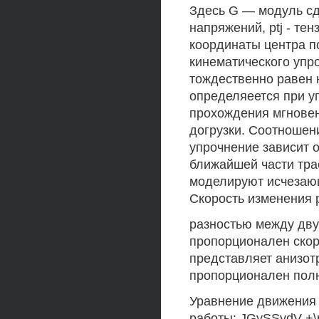
Здесь G — модуль сд
напряжений, ptj - т
координаты центра по
кинематического упр
тождественно равен 
определяеется при у
прохождения мгновен
догрузки. Соотношен
упрочнение зависит 
ближайшей части тра
моделируют исчезающ
Скорость изменения p
разностью между дву
пропорционален скор
представляет анизотр
пропорционален полн
Уравнение движения
работы: JGySSydV +\pUi