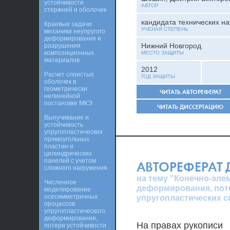
устойчивости
АВТОР
стержней и оболочек
кандидата технических на
Краевые задачи
УЧЕНАЯ СТЕПЕНЬ
механики неупругого
деформирования и
Нижний Новгород
разрушения
композиционных
МЕСТО ЗАЩИТЫ
материалов
2012
Расчет слоистых
ГОД ЗАЩИТЫ
оболочек в
геометрически
ЧИТАТЬ АВТОРЕФЕРАТ
нелинейной
постановке МКЭ
ЧИТАТЬ ДИССЕРТАЦИЮ
Выпучивание и
устойчивость
упругопластических
прямоугольных
пластин и
цилиндрических
панелей с учетом
АВТОРЕФЕРАТ
сложного нагружения
на тему "Конечно-эл
Численное
деформирования, поте
моделирование
осесимметричных
упругопластических с
процессов
упругопластического
деформирования,
На правах рукописи
потери устойчивости