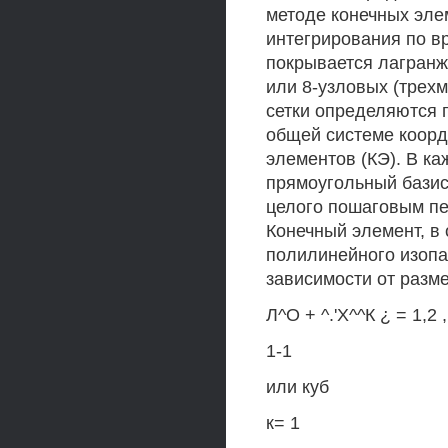
методе конечных эле
интегрирования по вр
покрывается лагранж
или 8-узловых (трехм
сетки определяются п
общей системе коорд
элементов (КЭ). В к
прямоугольный базис
целого пошаговым пе
Конечный элемент, в
полилинейного изопа
зависимости от разме
Л^О + ^.'Х^^К ¿ = 1,2 ,
1-1
или куб
к= 1