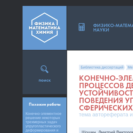
ФИЗИКО-МАТЕМ
НАУКИ
Библиотека диссертаций
Ме
КОНЕЧНО-ЭЛЕ
поиск
ПРОЦЕССОВ Д
УСТОЙЧИВОСТ
ПОВЕДЕНИЯ У
Похожие работы
СФЕРИЧЕСКИХ
Конечно-элементное
тема автореферата и
решение некоторых
трехмерных задач
упругопластического
деформирования и
Шошин, Дмитрий Викторо