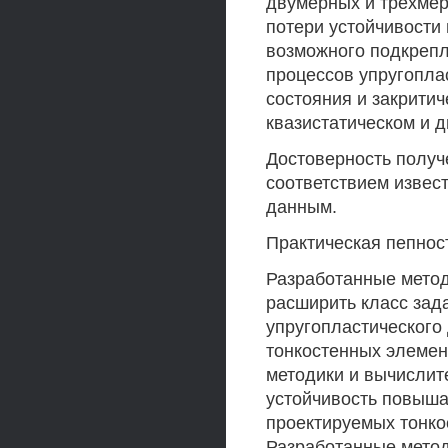
двумерных и трехме
потери устойчивости 
возможного подкрепл
процессов упругопла
состояния и закрити
квазистатическом и 
Достоверность получ
соответствием извес
данным.
Практическая пепнос
Разработанные метод
расширить класс зад
упругопластического
тонкостенных элемен
методики и вычислит
устойчивость повыша
проектируемых тонко
Разработанные метод