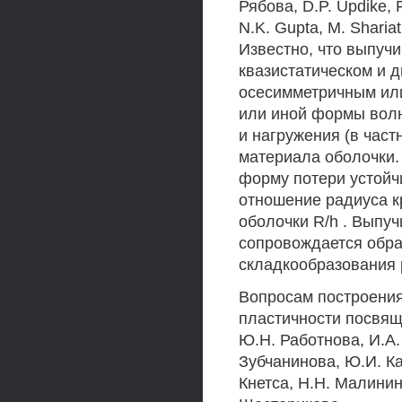
Рябова, D.P. Updike, F
N.K. Gupta, M. Shariati
Известно, что выпуч
квазистатическом и 
осесимметричным ил
или иной формы волн
и нагружения (в част
материала оболочки.
форму потери устойч
отношение радиуса к
оболочки R/h . Выпу
сопровождается обра
складкообразования 
Вопросам построения
пластичности посвящ
Ю.Н. Работнова, И.А. 
Зубчанинова, Ю.И. Ка
Кнетса, H.H. Малинин