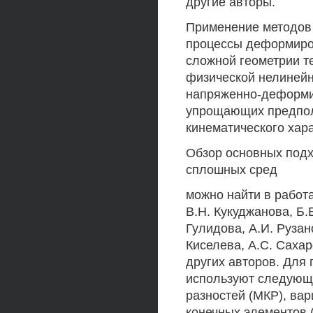
другие авторы.
Применение методов 
процессы деформиров
сложной геометрии т
физической нелинейн
напряженно-деформи
упрощающих предпол
кинематического хара
Обзор основных подх
сплошных сред
можно найти в работа
В.Н. Кукуджанова, Б.
Гулидова, А.И. Рузан
Киселева, A.C. Сахаров
других авторов. Для
используют следующ
разностей (МКР), ва
конечных элементов 