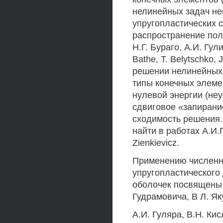
нелинейных задач н
упругопластических 
распространение пол
Н.Г. Бураго, А.И. Гул
Bathe, Т. Belytschko, 
решении нелинейных
типы конечных элеме
нулевой энергии (неу
сдвиговое «запирание
сходимость решения
найти в работах А.И.Г
Zienkievicz.
Применению численн
упругопластического
оболочек посвящены 
Гудрамовича, В Л. Як
A.И. Гуляра, В.Н. Кис