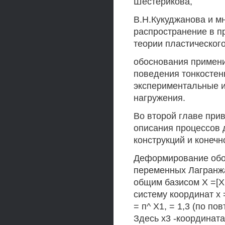
Шестерикова,
B.Н.Кукуджанова и м
распространение в 
теории пластическог
обоснования примени
поведения тонкостен
экспериментальные и
нагружения.
Во второй главе при
описания процессов 
конструкций и конеч
Деформирование обол
переменных Лагранжа
общим базисом X =[Х
систему координат х 
= п^ Х1, = 1,3 (по п
Здесь х3 -координат