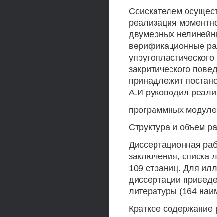
Соискателем осущест
реализация моментн
двумерных нелинейны
верификационные рас
упругопластического
закритического пове
принадлежит постано
А.И руководил реали
программных модулей
Структура и объем р
Диссертационная рабо
заключения, списка 
109 страниц. Для ил
диссертации приведе
литературы (164 наи
Краткое содержание 