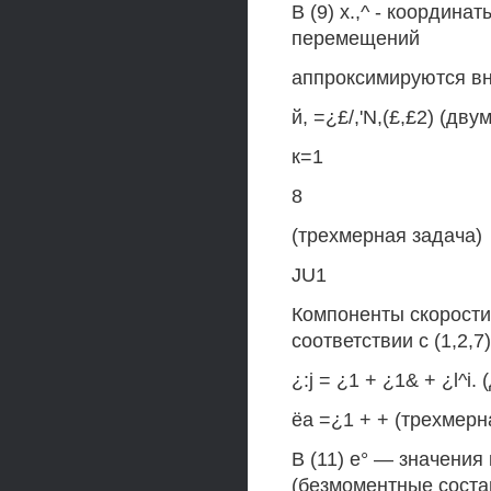
В (9) х.,^ - координ
перемещений
аппроксимируются в
й, =¿£/,'N,(£,£2) (дву
к=1
8
(трехмерная задача)
JU1
Компоненты скорости
соответствии с (1,2
¿:j = ¿1 + ¿1& + ¿l^i
ёа =¿1 + + (трехмерн
В (11) е° — значени
(безмоментные состав