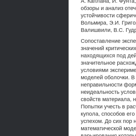
А. Каплана, Й. Фунта
обзоры и анализ оте
устойчивости сферич
Вольмира, Э.И. Григо
Валишвили, B.C. Гуд
Сопоставление экспе
значений критических
находящихся под дей
значительное расхож
условиями экспериме
моделей оболочки. В
неправильности форм
неидеальность услов
свойств материала, 
Попытки учесть в рас
купола, способов его
успехом. До сих пор 
математической моде
варьирования котор