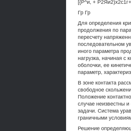
[{Р^и, + Р2Яи2)х2с1г
Гр Гр
Для определения кри
продолжения по парам
пересчету напряженн
последовательном ув
иного параметра про
нагрузка, начиная с
оболочки, ее кинети
параметр, характери
В зоне контакта рас
свободное скольжени
Положение контактно
случае неизвестны и
задачи. Система ура
граничными условия
Решение определяюще