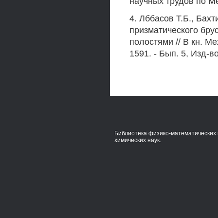
научных трудов по Ме
4. Лббасов Т.Б., Бах
призматического бру
полостями // В кн. М
1591. - Бып. 5, Изд-во
Библиотека физико-математических 
химических наук.