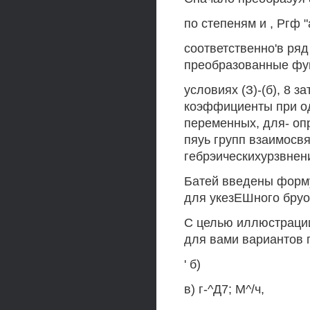
по степеням и , Ргф "а
соответственно'в ряд 
преобразованные фун
условиях (З)-(б), 8 
коэффициенты при о
переменных, для- о
пяуь групп взаимосв
гебрэическихурзвнений
Батей введены форму
для укезЕШного бруоа
С целью иллюстраци
для вами вариантов 
' б)
в) г-^Д7; М^/ч,