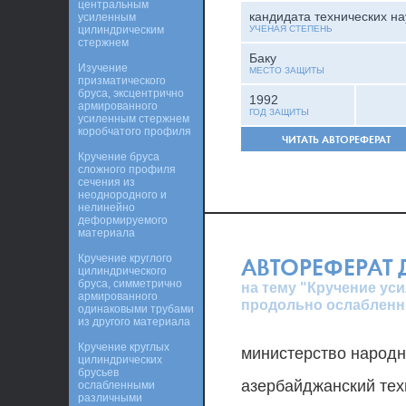
центральным
кандидата технических на
усиленным
цилиндрическим
УЧЕНАЯ СТЕПЕНЬ
стержнем
Баку
Изучение
МЕСТО ЗАЩИТЫ
призматического
бруса, эксцентрично
1992
армированного
ГОД ЗАЩИТЫ
усиленным стержнем
коробчатого профиля
ЧИТАТЬ АВТОРЕФЕРАТ
Кручение бруса
сложного профиля
сечения из
неоднородного и
нелинейно
деформируемого
материала
Кручение круглого
АВТОРЕФЕРАТ
цилиндрического
бруса, симметрично
на тему "Кручение ус
армированного
продольно ослаблен
одинаковыми трубами
из другого материала
Кручение круглых
министерство народн
цилиндрических
брусьев
азербайджанский тех
ослабленными
различными