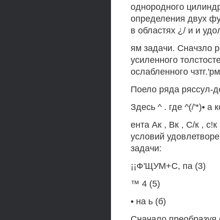
однородного цилиндр
определения двух фун
в областях ¿/ и и уд
ям задачи. Сначзло р
усиленного толстост
ослабленного чзтг.'рм
Поело ряда ряссул-до
Здесь ^ . где ^(/'*)• 
ента Ак , Вк , С/к , 
условий удовлетвор
задачи:
¡¡Ф'ЩУМ+С, па (3)
™ 4 (5)
• на ь (б)
Сначало преобразуя 