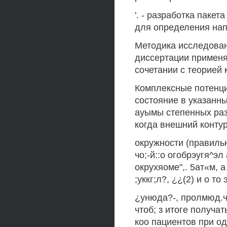
'. - разработка паке
для определения нап
Методика исследован
диссертации применя
сочетании с теорией
Комплексные потенциа
состояние в указанны
ауымы степенных раз
когда внешний контур
окружности (правильна
чо;-й::о огобрэугя^эл
окрухяоме",. 5ат«м, 
;уккг;л?, ¿¿(2) и о то 
¿унюда?-, пролмюд.чт
чтоб; з итоге получа
коо пациентов при од