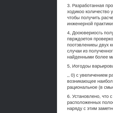
3. Разработанная пр
ходикоо количество 
чтобы получить расче
инженерной практики
4, Дооювериосгь пол
пврждоетоя проверко
поотэвлениеы двух к
случаи из полученног
найденными более ма
5, Иогодоы варьиров
,, 0) с увеличением 
возникающее наибол
рациональное (в смы
6. Установлено, что 
расположенных полос
наряду с этим заметн