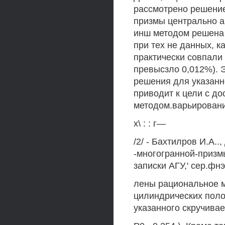
рассмотрено решение
призмы центрально а
инш методом решена 
при тех не данных, к
практически совпали
превысзло 0,012%). 
решения для указанно
приводит к цели с до
методом.варьировани
х\ : : г—
/2/ - Бахтилров И.А.
-многогранной-призм
записки АГУ,' сер.фнэ
лены рациональное 
цилиндрических поло
указанного скручивае