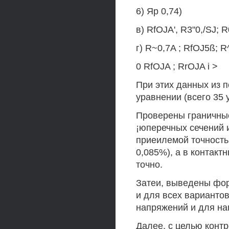
6) Яр 0,74)
в) RfOJA', R3"0,/SJ; R
г) R~0,7A ; RfOJ5ß; R
0 RfOJA ; RrOJA i >
При этих данных из 
уравнении (всего 35 
Проверены граничные
¡юперечных сечений и
приеилемой точность
0,085%), а в контакт
точно.
Затеи, выведены фор
и для всех варианто
напряжений и для на
Далее, с целью контр