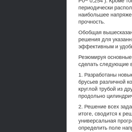
Р0~ 0,254 ). Кроме т
периодически распол
наибольшее напряжен
прочность.
Обобщая вышесказан
решения для указанн
эффективным и удобн
Резюмируя основные 
сделать следующие 
1. Разработаны новы
брусьев различной к
круглой трубой из д
продольно цилиндри
2. Решение всех зада
итоге, сводится к р
универсальная прог
определить поле нап