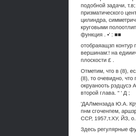
подобной задачи, т.в
призматического цен
цилиндра, симметри
круговыми полоотлип,
функция . •' : ■■
отобраяащзп контур 
вершинам:! на едиии
плоскости £ .
Отметим, что в (8), 
(8), то очевидно, чт
окруанооть рэдцусэ А
второй глава. " ' Д ;
'ДАЛмензада Ю.А. Круч
пнм сгоченпем, аршз
ССР, 1957,т.ХУ, ЙЗ, о. Г
Здесь регулярные фу