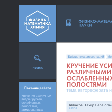
ФИЗИКО-МАТЕМ
НАУКИ
Библиотека диссертаций
Ме
КРУЧЕНИЕ УСИ
поиск
РАЗЛИЧНЫМИ
ОСЛАБЛЕННЫ
ПОЛОСТЯМИ
Похожие работы
тема автореферата и
Кручение различных
видов брусьев,
ослабленных
Аббасов, Тахир Баба огл
полостями,
АВТОР
армированных