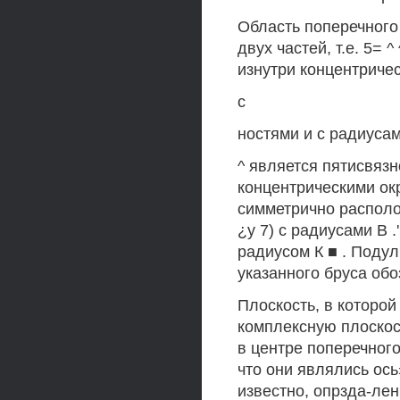
Область поперечного
двух частей, т.е. 5= 
изнутри концентриче
с
ностями и с радиусам
^ является пятисвязн
концентрическими окру
симметрично распол
¿у 7) с радиусами В 
радиусом К ■ . Подул
указанного бруса обозна
Плоскость, в которой
комплексную плоскост
в центре поперечного
что они являлись ось
известно, опрзда-лен