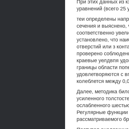
При этих данных из 
уравнений (всего 25
теи определены напр
сечения и выяснено, 
соответственно увел
установлено, что на
отверстий или з конт
проверено соблюдени
краевые уелдвпя удов
границы области поп
удовлетворяются с в
колеблется между 0,0
Далее, методика бил
усиленного толстост
ослабленного шесть
Регулярные функции 
рассматриваемого бру