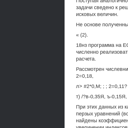
Поступая аналогично
задачи сведено к ре
исковых величин.
Не основе полученны
« (2).
18нз программа на Е
численно реализоват
расчета.
Рассмотрен числевни
2=0,18,
л> #2*0,М; ; ; 2=0,11? 
т) /?в-0,35Я, ъ-0,15Я,
При этих данных из 
перзых уравнений (вс
найдены коэффициенты
увеличении индексов