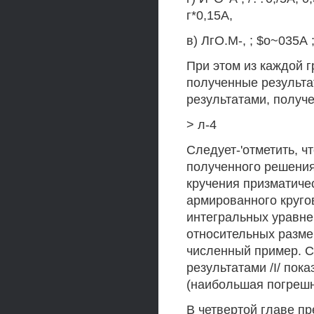
г*0,15А,
в) ЛгО.М-, ; $о~035А ;
При этом из каждой 
полученные результа
результатами, получ
> л-4
Следует-'отметить, ч
полученного решения
кручения призматиче
армированного круго
интегральных уравнени
относительных размер
численный пример. С
результатами /I/ пока
(наибольшая погрешн
В четвертой главе п