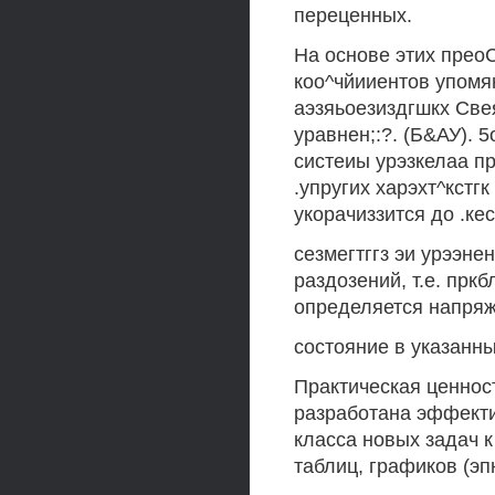
переценных.
На основе этих прео
коо^чйииентов упомян
аэзяьоезиздгшкх Све
уравнен;:?. (Б&АУ). 
систеиы урэзкелаа п
.упругих харэхт^кстг
укорачиззится до .ке
сезмегтггз эи урээн
раздозений, т.е. прк
определяется напря
состояние в указанны
Практическая ценност
разработана эффекти
класса новых задач 
таблиц, графиков (эп