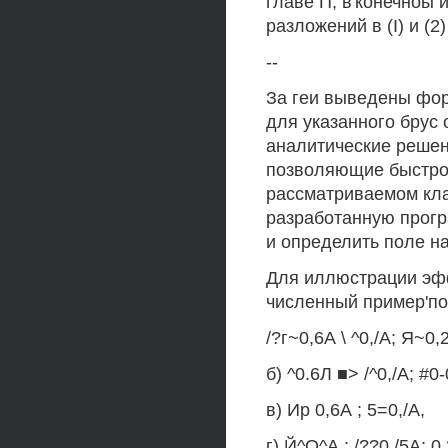
главе П, в'конечноы
разложений в (I) и (2) 
--
За геи выведены фор
для указанного брус
аналитические решен
позволяющие быстро
рассматриваемом кла
разработанную прогр
и определить поле н
Для иллюстрации эф
численный пример'по
/?г~0,6А \ ^0,/А; Я~0,2
б) ^0.6Л ■> /^0,/А; #0-
в) Ир 0,6А ; 5=0,/А,
г) Й^О^А ; /??0,/5А; 0,