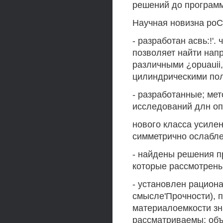
решений до програм
Научная новизна poCo
- разработан асвь:!'
позволяет найти нап
различными ¿opuauii
цилиндрическими по
- разработанные; мет
исследований длн опр
нового класса усиле
симметрично ослабл
- найдены решения п
которые рассмотрены
- установлен рацион
смысле'Прочности), 
материалоемкости зн
рассматриваемы: объ