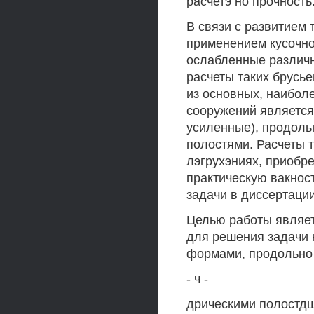
расчетэ но прочность
В связи с развитием 
применением кусочно
ослабленные различн
расчеты таких брусье
из основных, наибол
сооружений является
усиленные), продоль
полостями. Расчеты 
лэгрухэниях, приобре
практическую вакнос
задачи в диссертаци
Целью работы являет
для решения задачи 
формами, продольно
- ч -
дрическими полостдш