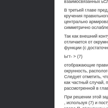
взаимосвязанных ьС
В третьей главе пре
кручения правильног
центрально армирова
симметрично ослабле
Так как внешний конт
отличается от окрум
функции (с достаточн
Ьгт- > (7)
отображающие правил
окрунность, располог
Следует отметить, чт
как частный случай, 
рассмотренной в гла
При решении этой за
, используя (7) и по