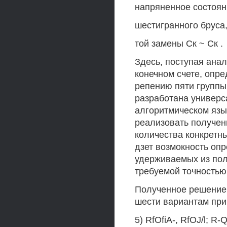
напряненное состоян
шестигранного бруса, т
той замены Ск ~ Ск .
Здесь, поступая анал
конечном счете, опр
репению пяти группы
разработана универ
алгоритмическом язы
реализовать получен
количества конкретны
дзет возмокность оп
удерживаемых из пол
требуемой точностью,
Полученное решение
шести вариантам пр
5) RfOfiA-, RfOJ/l; R-Q