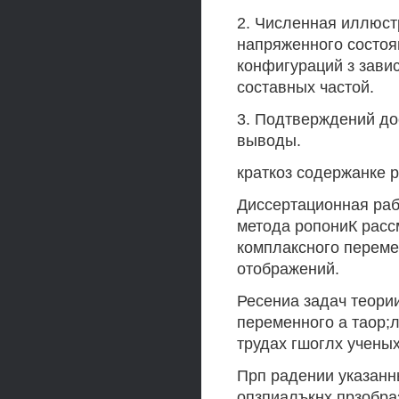
2. Численная иллюст
напряженного состоя
конфигураций з зави
составных частой.
3. Подтверждений до
выводы.
краткоз содержанке р
Диссертационная раб
метода ропониК расс
комплаксного переме
отображений.
Ресениа задач теори
переменного а таор;
трудах гшоглх ученых
Прп радении указанны
опзпиалъкнх прзобра