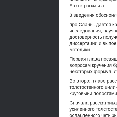
Бахтетрэгкм и.а.
3 введения обосноил
про Сланы, дается кр
исследования, научна
достоверность получ
диссертации и выпое
методики.
Первая глава посвящ
вопросам кручения б
некоторых формул, о
Во второ;; главе рас
толстостенного цили
круговыии полостями
Сначала расскатриьа
усиленного толстост
ослабленного четырь