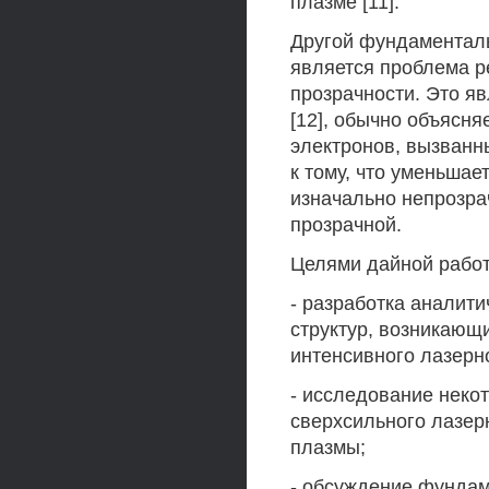
плазме [11].
Другой фундаментал
является проблема р
прозрачности. Это я
[12], обычно объясн
электронов, вызванн
к тому, что уменьшае
изначально непрозра
прозрачной.
Целями дайной рабо
- разработка аналит
структур, возникающ
интенсивного лазерно
- исследование неко
сверхсильного лазер
плазмы;
- обсуждение фунда