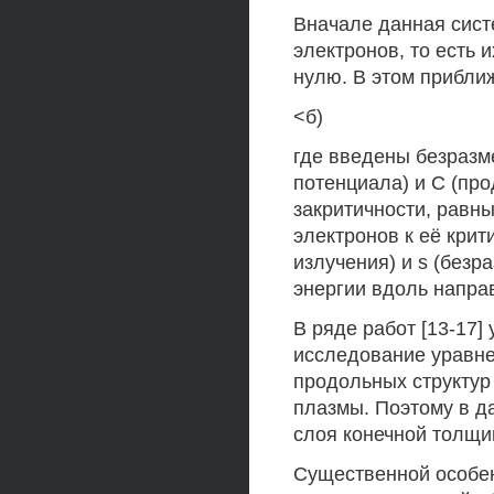
Вначале данная сист
электронов, то есть 
нулю. В этом прибли
<б)
где введены безразм
потенциала) и С (пр
закритичности, равн
электронов к её кри
излучения) и s (безр
энергии вдоль напра
В ряде работ [13-17]
исследование уравне
продольных структур
плазмы. Поэтому в д
слоя конечной толщи
Существенной особе