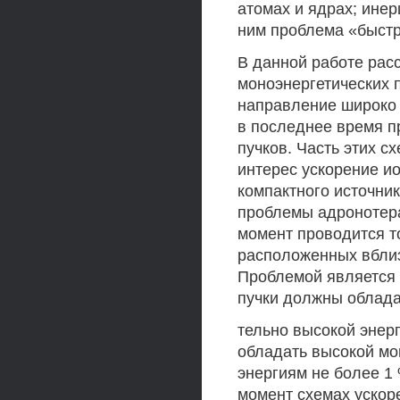
атомах и ядрах; ине
ним проблема «быстр
В данной работе рас
моноэнергетических п
направление широко
в последнее время п
пучков. Часть этих 
интерес ускорение ио
компактного источни
проблемы адронотера
момент проводится т
расположенных вблиз
Проблемой является 
пучки должны облада
тельно высокой энер
обладать высокой мо
энергиям не более 1
момент схемах ускор