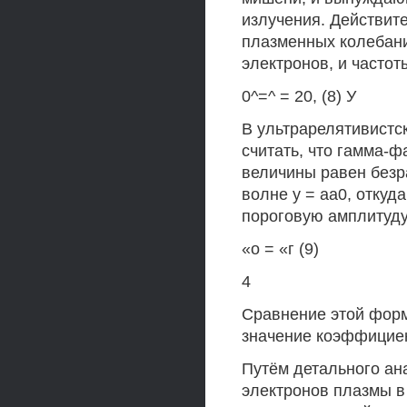
излучения. Действит
плазменных колебани
электронов, и часто
0^=^ = 20, (8) У
В ультрарелятивистс
считать, что гамма-
величины равен безр
волне у = аа0, откуд
пороговую амплитуду
«о = «г (9)
4
Сравнение этой форм
значение коэффициен
Путём детального ан
электронов плазмы в 