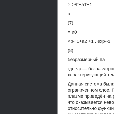
>->/Г+аТ+1
а
(7)
= и0
<р-^1+а2 +1 , ехр--1
(8)
безразмерный па-
где <р — безразмерны
характеризующий тем
Данная система была
ограниченном слое. 
плазме приведён на р
что оказывается нев
относительно функции