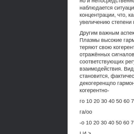
но и непосредственн
наблюдается ситуаци
концентрации, что, к
увеличению степени 
Другим важным аспек
Плазмы высокие гарм
теряют свою когерент
отражённых сигналов
соответствующих рег
взаимодействия. Видн
становится, фактиче
декогеренщпо гармон
когерентно-
го 10 20 30 40 50 60 
га/оо
-о 10 20 30 40 50 60 
I И >