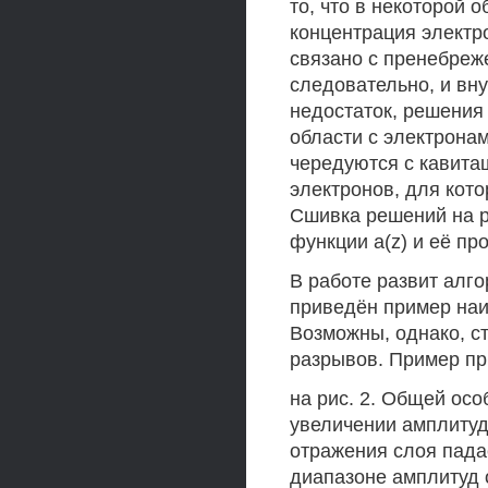
то, что в некоторой 
концентрация электр
связано с пренебреж
следовательно, и вн
недостаток, решения
области с электронам
чередуются с кавит
электронов, для кот
Сшивка решений на р
функции a(z) и её пр
В работе развит алг
приведён пример наи
Возможны, однако, с
разрывов. Пример п
на рис. 2. Общей осо
увеличении амплиту
отражения слоя падае
диапазоне амплитуд 