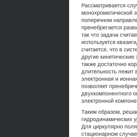
Рассматривается слу
монохроматической э
поперечном направле
пренебрегается разв
так что задача счит
используется квазиг
считается, что в сис
другие кинетические
также достаточно кор
длительность лежит в 
электронная и ионная
позволяет пренебреч
двухкомпонентного о
электронной компоне
Таким образом, реша
гидродинамических у
Для циркулярно пол
стационарном случае