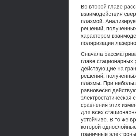
Во второй главе рас
взаимодействия свер
плазмой. Анализируе
решений, полученных
характером взаимоде
поляризации лазерно
Сначала рассматрива
главе стационарных 
действующие на гран
решений, полученных
плазмы. При небольш
равновесия действую
электростатическая 
сравнения этих изме
для всех стационарн
устойчиво. В то же 
которой однослойные
граничные электроны