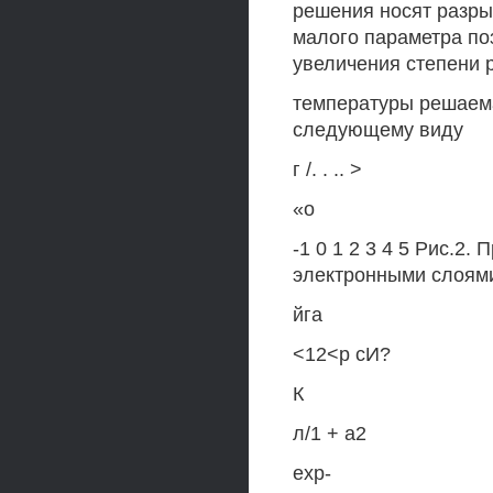
решения носят разры
малого параметра по
увеличения степени 
температуры решаема
следующему виду
г /. . .. >
«о
-1 0 1 2 3 4 5 Рис.2
электронными слоям
йга
<12<р сИ?
К
л/1 + а2
ехр-