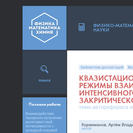
ФИЗИКО-МАТЕМ
НАУКИ
Библиотека диссертаций
Фи
КВАЗИСТАЦИО
поиск
РЕЖИМЫ ВЗАИ
ИНТЕНСИВНОГ
ЗАКРИТИЧЕС
Похожие работы
тема автореферата и
Взаимодействие
лазерного излучения
релятивистской
Коржиманов, Артём Влад
интенсивности с
АВТОР
холодной плазмой