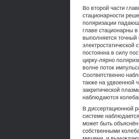
Во второй части гла
стационарности реше
поляризации падающе
главе стационарны в 
выполняется точный 
электростатической 
постоянна в силу пос
цирку-лярно поляриз
волне поток импульс
Соответственно наб
также на удвоенной ч
закритической плазм
наблюдаются колебан
В диссертационной р
системе наблюдается
может быть объяснён
собственными колеб
мишени, и вынуждаю