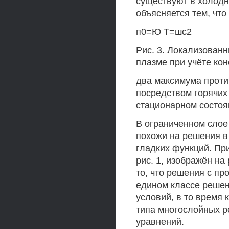
существуют в холодн
объясняется тем, чт
п0=Ю Т=шс2
Рис. 3. Локализован
плазме при учёте ко
два максимума прот
посредством горячих 
стационарном состоя
В ограниченном слое
похожи на решения в
гладких функций. Пр
рис. 1, изображён на
то, что решения с п
едином классе решен
условий, в то время
типа многослойных р
уравнений.