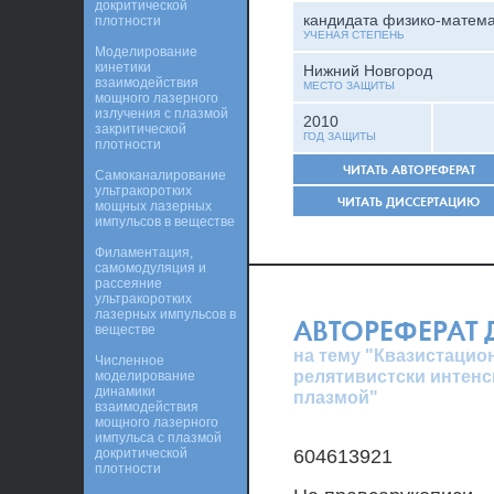
докритической
кандидата физико-матема
плотности
УЧЕНАЯ СТЕПЕНЬ
Моделирование
кинетики
Нижний Новгород
взаимодействия
МЕСТО ЗАЩИТЫ
мощного лазерного
излучения с плазмой
2010
закритической
ГОД ЗАЩИТЫ
плотности
ЧИТАТЬ АВТОРЕФЕРАТ
Самоканалирование
ультракоротких
ЧИТАТЬ ДИССЕРТАЦИЮ
мощных лазерных
импульсов в веществе
Филаментация,
самомодуляция и
рассеяние
ультракоротких
лазерных импульсов в
АВТОРЕФЕРАТ
веществе
на тему "Квазистаци
Численное
релятивистски интенс
моделирование
динамики
плазмой"
взаимодействия
мощного лазерного
импульса с плазмой
докритической
604613921
плотности