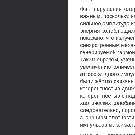
Факт нарушения коге
важным, поскольку, к
сильнее амплитуда к
энергия колеблющихся
показано, что излуч
синхротронным механ
генерируемой гармон
Таким образом, умен
увеличению количест
атгосекундного импу
были жёстко связаны 
когерентностью движ
когерентностью с п
хаотических колебан
следовательно, поро
значением плотности
импульсов максималь