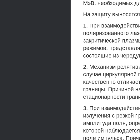
МэВ, необходимых дл
На защиту выносятс
1. При взаимодейств
поляризованного лаз
закритической плазм
режимов, представл
состоящие из череду
2. Механизм релятив
случае циркулярной 
качественно отличае
границы. Причиной н
стационарности гран
3. При взаимодейств
излучения с резкой 
амплитуда поля, оп
которой наблюдается
поле импульса. Прич