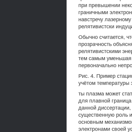
при превышении нек
граничными электрон
навстречу лазерному
релятивистски индуц
Обычно считается, ч
прозрачность объясня
релятивистскими эне
тем самым уменьшая 
первоначально непро
Рис. 4. Пример стац
учётом температуры 
ты плазма может ста
для плавной граница 
данной диссертации,
существенную роль и
основным механизмом
электронами своей у