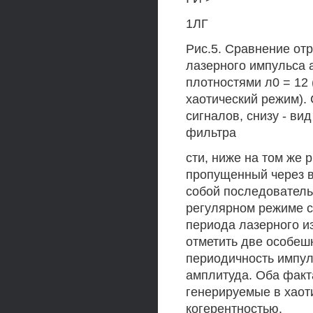
1ЛГ
Рис.5. Сравнение от
лазерного импульса 
плотностями л0 = 12 
хаотический режим).
сигналов, снизу - ви
фильтра
сти, ниже на том же 
пропущенный через в
собой последователь
регулярном режиме 
периода лазерного и
отметить две особеш
периодичность импуль
амплитуда. Оба факта
генерируемые в хаот
когерентностью.