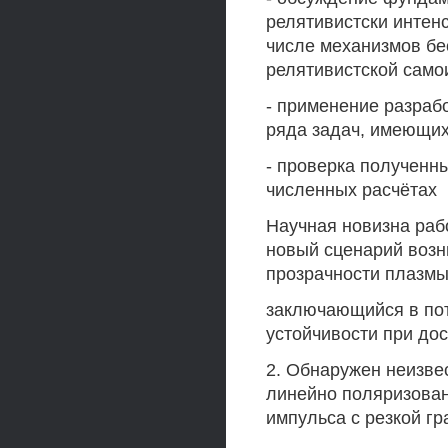
релятивистски интен
числе механизмов бе
релятивистской само
- применение разраб
ряда задач, имеющих
- проверка полученн
численных расчётах
Научная новизна раб
новый сценарий возн
прозрачности плазмы
заключающийся в по
устойчивости при до
2. Обнаружен неизве
линейно поляризован
импульса с резкой гр