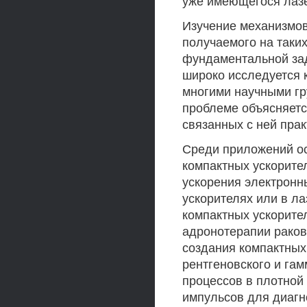
уже имеющегося лаз
Изучение механизмов
получаемого на таких
фундаментальной зад
широко исследуется к
многими научными гр
проблеме объясняетс
связанных с ней пра
Среди приложений о
компактных ускорите
ускорения электронн
ускорителях или в ла
компактных ускорител
адронотерапии раков
создания компактных
рентгеновского и гам
процессов в плотной
импульсов для диагн