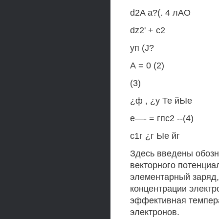
d2A а?(. 4 лАО
dz2' + с2
уп (J?
А = 0 (2)
(3)
¿ф , ¿у Те йЫе
е—- = гпс2 --(4)
с1г ¿г Ые йг
Здесь введены обозн
векторного потенциал
элементарный заряд, т
концентрации электро
эффективная темпера
электронов.