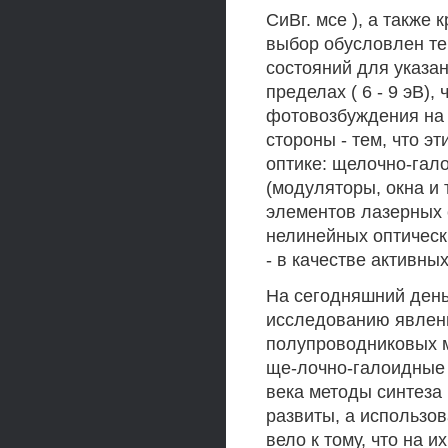
СиВг. мсе ), а также
выбор обусловлен те
состояний для указа
пределах ( 6 - 9 эВ)
фотовозбуждения на 
стороны - тем, что э
оптике: щелочно-гал
(модуляторы, окна и т
элементов лазерных 
нелинейных оптическ
- в качестве активны
На сегодняшний день
исследованию явлен
полупроводниковых м
ще-лочно-галоидные 
века методы синтеза
развиты, а использо
вело к тому, что на