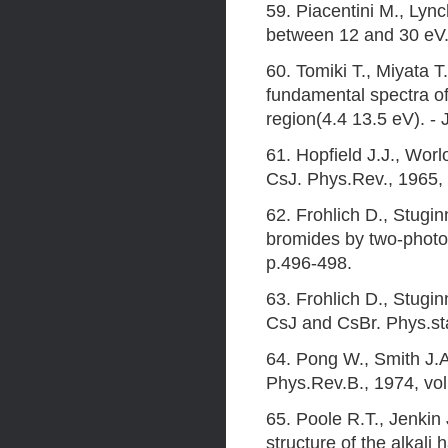
59. Piacentini M., Lyn
between 12 and 30 eV.
60. Tomiki Т., Miyata
fundamental spectra of
region(4.4 13.5 eV). -
61. Hopfield J.J., Wor
CsJ. Phys.Rev., 1965,
62. Frohlich D., Stugi
bromides by two-photon
p.496-498.
63. Frohlich D., Stugi
CsJ and CsBr. Phys.sta
64. Pong W., Smith J.A
Phys.Rev.B., 1974, vo
65. Poole R.T., Jenkin
structure of the alkali