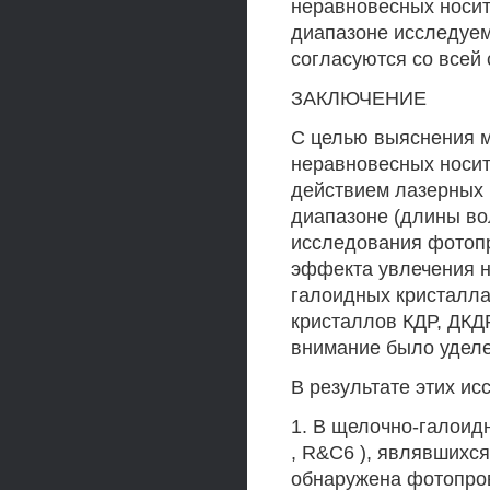
неравновесных носит
диапазоне исследуем
согласуются со всей
ЗАКЛЮЧЕНИЕ
С целью выяснения 
неравновесных носит
действием лазерных 
диапазоне (длины во
исследования фотоп
эффекта увлечения н
галоидных кристалла
кристаллов КДР, ДКД
внимание было уделе
В результате этих ис
1. В щелочно-галоидны
, R&C6 ), являвшихс
обнаружена фотопро