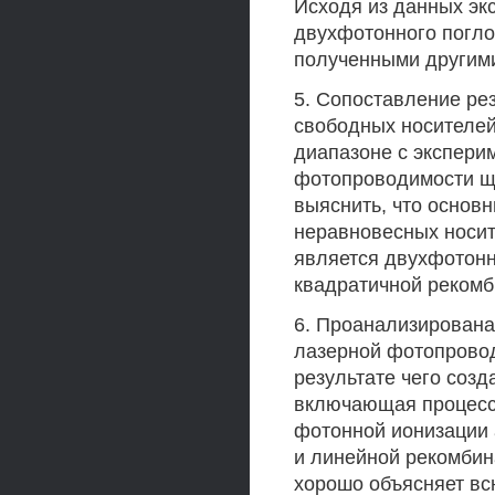
Исходя из данных эк
двухфотонного погло
полученными другим
5. Сопоставление ре
свободных носителей
диапазоне с экспер
фотопроводимости щ
выяснить, что осно
неравновесных носит
является двухфотонн
квадратичной рекомб
6. Проанализирована
лазерной фотопровод
результате чего соз
включающая процесс
фотонной ионизации 
и линейной рекомбин
хорошо объясняет вс