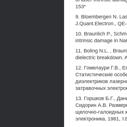
153*
9. Bloembergen N. Lase
J.Quant.Electron., QE-
10. Braunlich P., Schmi
intrinsic damage in NaC
11. Boling N.L. , Braunl
dielectric breakdown. 
12. Гомелаури Г.В., 
Статистические особ
диэлектриков лазерн
затравочных электрон
13. Горшков Б.Г., Дан
Сидорин А.В. Размер
щелочно-галоидных к
электроника, 1981, т.8