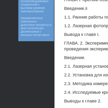
полупроводниковых
соединений с
Введение.ii
высоким уровнем
преобразования
1.1. Ранние работы 
Неравновесные
электронно-
дырочные процессы в
1.2. Лазерная фотоп
кристаллических
диэлектриках с
Вывода к главе I.
ионным типом связи
ГЛАВА. 2. Экспериме
проведения эксперим
Введение.
2.1. Лазерная устано
2.2. Установка для 
2.3. Методика измер
2.4. Исследуемые кр
Выводы к главе 2.