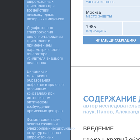
широкозонных
УЧЕНАЯ СТЕПЕНЬ
кристаллах при
воздействии
Москва
пикосекундных
МЕСТО ЗАЩИТЫ
лазерных импульсов
1985
Двухфотонная
ГОД ЗАЩИТЫ
спектроскопия
щелочно-галоидных
ЧИТАТЬ ДИССЕРТАЦИЮ
кристаллов с
применением
параметрического
генератора-
усилителя видимого
диапазона
Динамика и
механизмы
образования
дефектов в щелочно-
галоидных
кристаллах при
СОДЕРЖАНИЕ 
интенсивном
оптическом
автор исследовательс
возбуждении
примесных центров
наук, Панов, Алексан
Физико-химические
основы создания
ВВЕДЕНИЕ
электролюминесцирующих
структур на основе
широкозонных
ГЛАВА I. Краткий обз