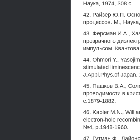
Наука, 1974, 308 с.
42. Райзер Ю.П. Осн
процессов. М., Наука,
43. Ферсман И.А., Х
прозрачного диэлект
импульсом. Квантовая 
44. Ohmori Y., Yasojim
stimulated liminescenc
J.Appl.Phys.of Japan, 
45. Пашков В.A., Сол
проводимости в крист
с.1879-1882.
46. Kabler M.N., Willia
electron-hole recombina
№4, p.1948-1960.
47. Гутман Ф., Лайон