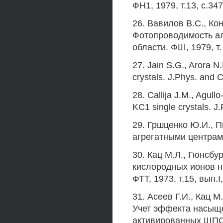
ФН1, 1979, т.13, с.347
26. Вавилов B.C., Ко
Фотопроводимость ал
области. ФШ, 1979, т.
27. Jain S.G., Arora N
crystals. J.Phys. and 
28. Callija J.M., Agull
KC1 single crystals. J
29. Гршценко Ю.И., 
агрегатными центрами 
30. Кац М.Л., Гюнсбу
кислородных ионов н
ФТТ, 1973, т.15, вып.I
31. Асеев Г.И., Кац М
Учет эффекта насыщ
активированных ЩПС. 