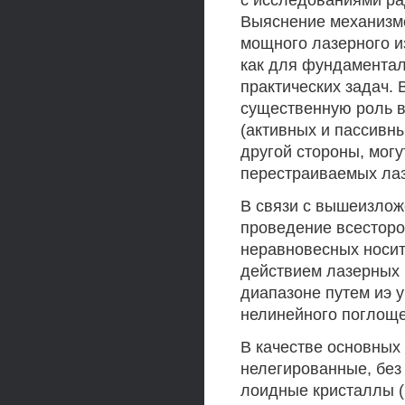
с исследованиями ра
Выяснение механизм
мощного лазерного и
как для фундаменталь
практических задач. 
существенную роль в
(активных и пассивны
другой стороны, мог
перестраиваемых лаз
В связи с вышеизло
проведение всестор
неравновесных носит
действием лазерных 
диапазоне путем иэ 
нелинейного поглоще
В качестве основных
нелегированные, без
лоидные кристаллы ( j/