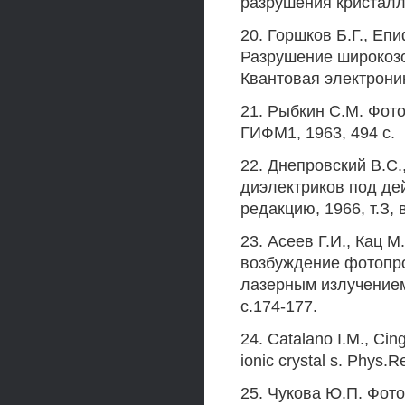
разрушения кристаллов
20. Горшков Б.Г., Еп
Разрушение широкоз
Квантовая электроника,
21. Рыбкин С.М. Фот
ГИФМ1, 1963, 494 с.
22. Днепровский B.C.
диэлектриков под де
редакцию, 1966, т.З, 
23. Асеев Г.И., Кац 
возбуждение фотопр
лазерным излучением.
с.174-177.
24. Catalano I.M., Cing
ionic crystal s. Phys.
25. Чукова Ю.П. Фот