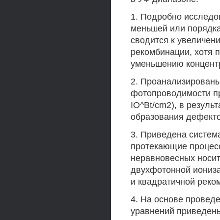
1. Подробно исследов
меньшей или порядка 
сводится к увеличен
рекомбинации, хотя 
уменьшению концент
2. Проанализирован
фотопроводимости пр
IO^Bt/cm2), в резуль
образования дефект
3. Приведена систем
протекающие процес
неравновесных носит
двухфотонной иониза
и квадратичной реко
4. На основе провед
уравнений приведены