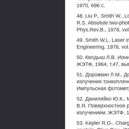
1970, 696 с.
48. Liu P., Smith W., 
R.S. Absolute two-phot
Phys.Rev.B., 1978, vo
49. Smith W.L. Laser i
Engineering, 1978, vol
50. Келдыш Л.В. Ион
ЖЭТФ, 1964, т.47, вып
51. Дорожкин Л.М., Д
излучения тонкоплен
Импульсная фотометри
52. Данилейко Ю.К.,
В.Я. Поверхностное 
излучением. ЖЭТФ, 197
53. Kepler R.G-. Charg