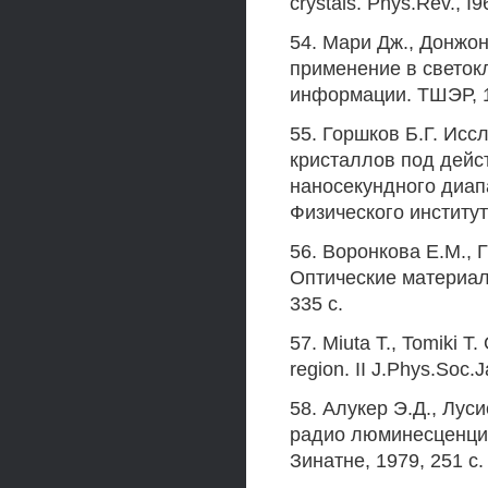
crystals. Phys.Rev., I
54. Мари Дж., Донжо
применение в светок
информации. ТШЭР, 19
55. Горшков Б.Г. Ис
кристаллов под дейс
наносекундного диап
Физического институт
56. Воронкова Е.М., 
Оптические материал
335 с.
57. Miuta Т., Tomiki Т.
region. II J.Phys.Soc.
58. Алукер Э.Д., Лус
радио люминесценция
Зинатне, 1979, 251 с.