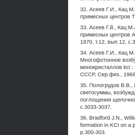
32. Асеев Г.И., Кац 
примесных центров Т1+
33. Асеев Г.й., Кац 
примесных центров Ag
1970, т.12, вып.12, с.
34. Асеев Г.И., Кац М
Многофотонное возб
монокристаллов kci 
СССР, Сер.физ., 1969,
35. Пологрудов В.В.,
светосуммы, возбуж
поглощения щелочно-г
с.3033-3037.
36. Bradford J.N., Wil
formation in KCI on a 
p.300-303.