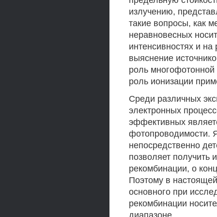
предельную стойкост
излучению, представ
такие вопросы, как 
неравновесных носит
интенсивностях и на 
выяснение источников
роль многофотонной 
роль ионизации прим
Среди различных эк
электронных процесс
эффективных являетс
фотопроводимости. Я
непосредственно дет
позволяет получить 
рекомбинации, о конц
Поэтому в настоящей
основного при иссле
рекомбинации носите
диапазоне.