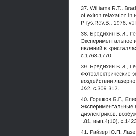
37. Williams R.T., Brad
of exiton relaxation i
Phys.Rev.B., 1978, vo
38. Бредихин В.И., Ге
Экспериментальное 
явлений в кристаллах 
с.1763-1770.
39. Бредихин В.И., Ге
Фотоэлектрические э
воздействии лазерног
J&2, с.309-312.
40. Горшков Б.Г., Еп
Экспериментальные 
диэлектриков, возбу
т.81, вып.4(10), с.142
41. Райзер Ю.П. Лазе