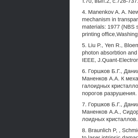
т.70, вып.2, с.728-737
4. Manenkov A. A. New
mechanism in transpar
materials: 1977 (NBS 
printing office,Washing
5. Liu P., Yen R., Blo
photon absorbtion and
IEEE, J.Quant-Electron
6. Горшков Б.Г., Дан
Маненков А.А. К мех
галоидных кристалло
порогов разрушения. П
7. Горшков Б.Г., Дани
Маненков А.А., Сидо
лоидных кристаллов. 
8. Braunlich P, , Schmi
to laser intrinsic dama