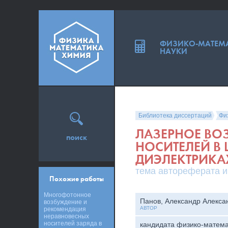
ФИЗИКО-МАТЕМ
НАУКИ
Библиотека диссертаций
Фи
ЛАЗЕРНОЕ ВО
поиск
НОСИТЕЛЕЙ 
ДИЭЛЕКТРИКА
тема автореферата и
Похожие работы
Многофотонное
Панов, Александр Алекса
возбуждение и
АВТОР
рекомендация
неравновесных
носителей заряда в
кандидата физико-матема