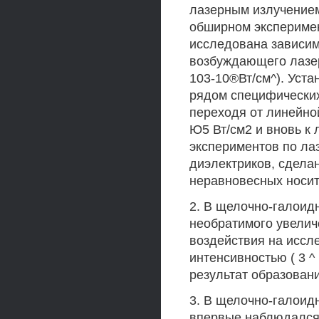
лазерным излучением 
обширном экспериме
исследована зависим
возбуждающего лазер
103-10®Вт/см^). Уста
рядом специфических
переходя от линейной
Ю5 Вт/см2 и вновь к 
экспериментов по л
диэлектриков, сдела
неравновесных носит
2. В щелочно-галоид
необратимого увелич
воздействия на иссл
интенсивностью ( 3 ^
результат образован
3. В щелочно-галоид
впервые наблюдался