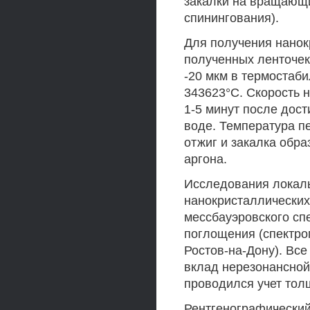
закалки на вращающи
спинингования).
Для получения нанок
полученных ленточек
-20 мкм в термостаб
343623°С. Скорость н
1-5 минут после дос
воде. Температура пе
отжиг и закалка обр
аргона.
Исследования локал
нанокристаллически
мессбауэровского сп
поглощения (спектро
Ростов-на-Дону). Вс
вклад нерезонансной
проводился учет тол
Рентгенографический