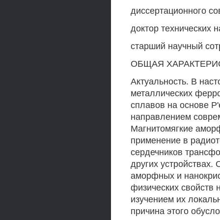
диссертационного сов
доктор технических нау
старший научный сот
ОБЩАЯ ХАРАКТЕРИ
Актуальность. В нас
металлических ферр
сплавов на основе Р
направлением соврем
Магнитомягкие амор
применение в радиоте
сердечников трансфо
других устройствах.
аморфных и нанокрис
физических свойств 
изучением их локаль
причина этого обусло