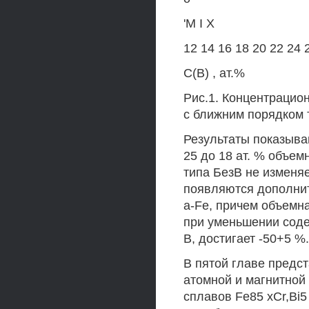
'М I X
12 14 16 18 20 22 24 
С(В) , ат.%
Рис.1. Концентрацио
с ближним порядком 
Результаты показываю
25 до 18 ат. % объе
типа БезВ не изменяе
появляются дополнит
a-Fe, причем объемн
при уменьшении соде
В, достигает -50+5 %.
В пятой главе предс
атомной и магнитной
сплавов Fe85 xCr,Bi