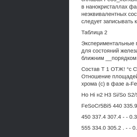
в нанокристаллах фа
неэквивалентных сос
следует записывать ка
Таблица 2
Экспериментальные 
для состояний железа 
ближним __порядком 
Состав T 1 ОТЖ! °с 
Отношение площадей 
хрома (с) в фазе a-Fe
Но Hi н2 Н3 Si/So S2
FeSoCr5Bi5 440 335.9 3
450 337.4 307.4 - - 0.3
555 334.0 305.2 . - - 0.