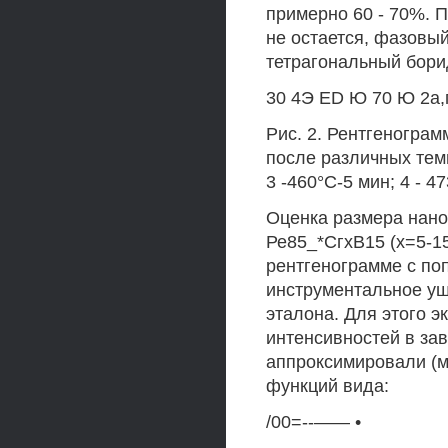
примерно 60 - 70%. 
не остается, фазовый
тетрагональный борид
30 4Э ED Ю 70 Ю 2а,
Рис. 2. Рентгеногра
после различных темп
3 -460°С-5 мин; 4 - 4
Оценка размера нано
Ре85_*СгхВ15 (х=5-1
рентгенограмме с по
инструментальное уш
эталона. Для этого 
интенсивностей в зав
аппроксимировали (м
функций вида:
/00=--—— •