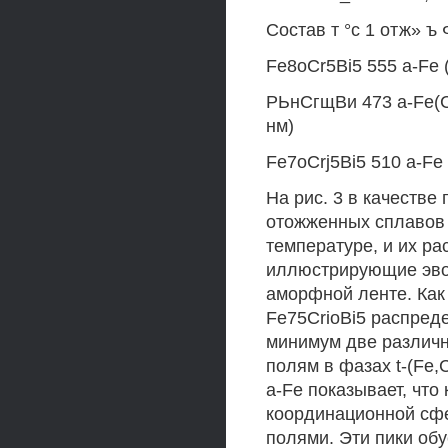
Состав т °с 1 отж» 
Fe8oCr5Bi5 555 a-Fe (
РЬнСгщВи 473 a-Fe(Cr)
нм)
Fe7oCrj5Bi5 510 a-Fe 
На рис. 3 в качеств
отожженных сплавов 
температуре, и их р
иллюстрирующие эво
аморфной ленте. Как 
Fe75CrioBi5 распред
минимум две различн
полям в фазах t-(Fe,
a-Fe показывает, что
координационной сфе
полями. Эти пики об