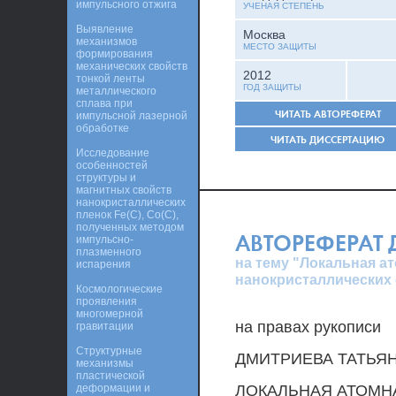
импульсного отжига
УЧЕНАЯ СТЕПЕНЬ
Выявление
Москва
механизмов
МЕСТО ЗАЩИТЫ
формирования
механических свойств
2012
тонкой ленты
ГОД ЗАЩИТЫ
металлического
сплава при
ЧИТАТЬ АВТОРЕФЕРАТ
импульсной лазерной
обработке
ЧИТАТЬ ДИССЕРТАЦИЮ
Исследование
особенностей
структуры и
магнитных свойств
нанокристаллических
пленок Fe(C), Co(C),
полученных методом
АВТОРЕФЕРАТ
импульсно-
плазменного
на тему "Локальная а
испарения
нанокристаллических 
Космологические
проявления
многомерной
на правах рукописи
гравитации
Структурные
ДМИТРИЕВА ТАТЬЯ
механизмы
пластической
деформации и
ЛОКАЛЬНАЯ АТОМН