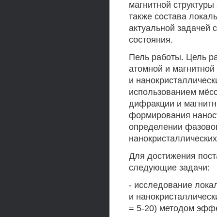
магнитной структуры
также состава локал
актуальной задачей 
состояния.
Пель работы. Цель р
атомной и магнитной
и нанокристаллическ
использованием мёсс
дифракции и магнитн
формирования наност
определении фазовог
нанокристаллических
Для достижения пос
следующие задачи:
- исследование лока
и нанокристаллически
= 5-20) методом эфф