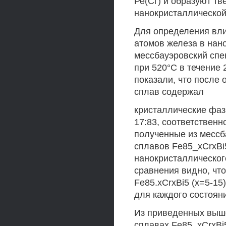
Ре(Сг) и образуют т
нанокристаллической
Для определения вли
атомов железа в нан
мессбауэровский спе
при 520°С в течение
показали, что после
сплав содержал
кристаллические фаз
17:83, соответственн
полученные из мессб
сплавов Fe85_xCrxBi5
нанокристаллического
сравнения видно, чт
Fe85.xCrxBi5 (х=5-1
для каждого состоян
Из приведенных выше
сплавах Fe85_xCrxBi