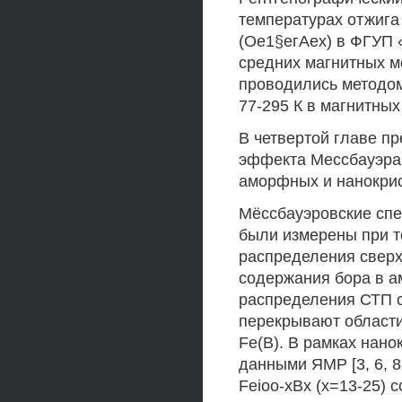
температурах отжига
(Ое1§егАех) в ФГУП
средних магнитных 
проводились методом
77-295 К в магнитных
В четвертой главе п
эффекта Мессбауэра 
аморфных и нанокрис
Мёссбауэровские спе
были измерены при т
распределения сверх
содержания бора в а
распределения СТП с
перекрывают области 
Fe(B). В рамках нано
данными ЯМР [3, 6, 
Feioo-xBx (х=13-25) 