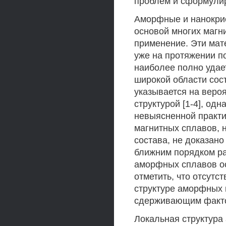
проблем и сформули
Аморфные и нанокрис
основой многих магн
применение. Эти ма
уже на протяжении по
наиболее полно удает
широкой области сост
указывается на веро
структурой [1-4], од
невыясненной практи
магнитных сплавов, н
состава, не доказан
ближним порядком ра
аморфных сплавов ос
отметить, что отсутс
структуре аморфных 
сдерживающим факто
Локальная структура