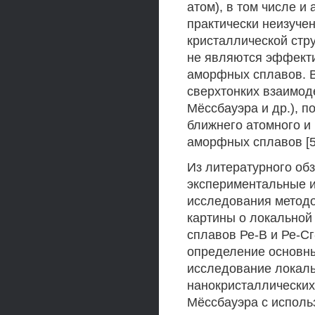
атом), в том числе и
практически неизуче
кристаллической стру
не являются эффект
аморфных сплавов. В
сверхтонких взаимод
Мёссбауэра и др.), 
ближнего атомного и 
аморфных сплавов [5
Из литературного об
экспериментальные и
исследования методо
картины о локальной
сплавов Ре-В и Ре-Сг
определение основны
исследование локаль
нанокристаллических
Мёссбауэра с испол