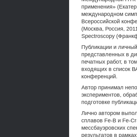
применения» (Екатери
международном симпоз
Всероссийской конф
(Москва, Россия, 201
Spectroscopy (Франкф
Публикации и личный
представленных в ди
печатных работ, в то
входящих в список В
конференций.
Автор принимал непо
экспериментов, обра
подготовке публикац
Лично автором выпо
сплавов Fe-B и Fe-C
мессбауэровских спе
результатов в рамка