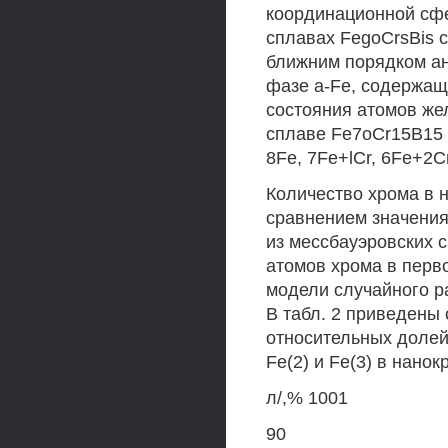
координационной сфе
сплавах FegoCrsBis 
ближним порядком ан
фазе a-Fe, содержащи
состояния атомов жел
сплаве Fe7oCr15B15 
8Fe, 7Fe+lCr, 6Fe+2C
Количество хрома в 
сравнением значения
из мессбауэровских 
атомов хрома в перв
модели случайного р
В табл. 2 приведены
относительных долей 
Fe(2) и Fe(3) в нано
л/,% 1001
90