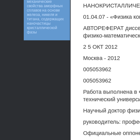
механические
НАНОКРИСТАЛЛИЧЕ
свойства аморфных
сплавов на основе
железа, никеля и
01.04.07 - «Физика к
титана, содержащих
наночастицы
АВТОРЕФЕРАТ диссер
кристаллической
фазы
физико-математическ
2 5 ОКТ 2012
Москва - 2012
005053962
005053962
Работа выполнена в
технический универси
Научный доктор физи
руководитель: проф
Официальные оппонен