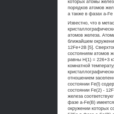
которых атомы желез
порядков атомов желе
а также в фазах a-Fe 
Известно, что в мет
кристаллографически
атомов железа. Атомы
ближайшем окружении 
12Fe+2B [5]. Сверхт
состояниям атомов же
равны Н(1) = 226+3 кЭ
комнатной температу
кристаллографически
отношением заселенно
состоянии Fe(l) соде
состоянии Fe(2) - 12
железа соответствуют 
фазе a-Fe(B) имеетс
окружении которых с