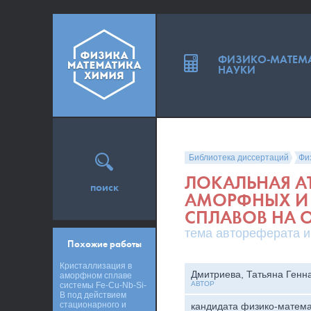
ФИЗИКО-МАТЕМ
НАУКИ
Библиотека диссертаций
Фи
ЛОКАЛЬНАЯ А
поиск
АМОРФНЫХ И
СПЛАВОВ НА О
тема автореферата и
Похожие работы
Кристаллизация в
Дмитриева, Татьяна Генн
аморфном сплаве
АВТОР
системы Fe-Cu-Nb-Si-
B под действием
стационарного и
кандидата физико-матема