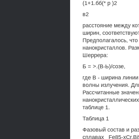
(1+1.бб(* р )2
в2
расстояние между ко
ширин, соответствую
Предполагалось, что
нанокристаллов. Раз
Шеррера:
Б = >.(В-Ь)/созе,
где В - ширина линии
волны излучения. Дли
Рассчитанные значен
нанокристаллических 
таблице 1.
Таблица 1
Фазовый состав и ра
сплавах _Fe85-xCr,Bi