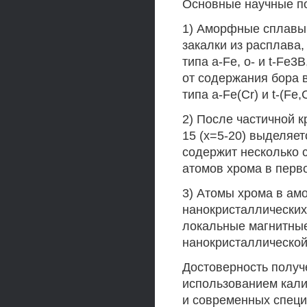
Основные научные п
1) Аморфные сплавы
закалки из расплава,
типа a-Fe, о- и t-Fe
от содержания бора в
типа a-Fe(Cr) и t-(Fe,
2) После частичной 
15 (х=5-20) выделяет
содержит несколько 
атомов хрома в перв
3) Атомы хрома в ам
нанокристаллических
локальные магнитны
нанокристаллической 
Достоверность получ
использованием кал
и современных спец