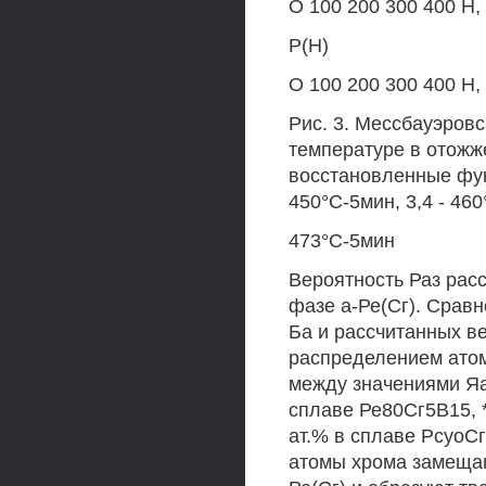
О 100 200 300 400 Н,
Р(Н)
О 100 200 300 400 Н,
Рис. 3. Мессбауэров
температуре в отожж
восстановленные фун
450°С-5мин, 3,4 - 460
473°С-5мин
Вероятность Раз расс
фазе а-Ре(Сг). Срав
Ба и рассчитанных в
распределением атом
между значениями Яа
сплаве Ре80Сг5В15, *
ат.% в сплаве РсуоС
атомы хрома замещаю