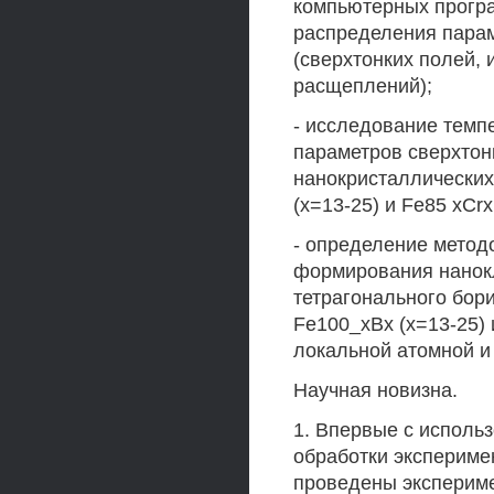
компьютерных програ
распределения парам
(сверхтонких полей,
расщеплений);
- исследование темп
параметров сверхтон
нанокристаллических
(х=13-25) и Fe85 xCrx
- определение метод
формирования нанокл
тетрагонального бор
Fe100_xBx (х=13-25) 
локальной атомной и
Научная новизна.
1. Впервые с исполь
обработки экспериме
проведены эксперим