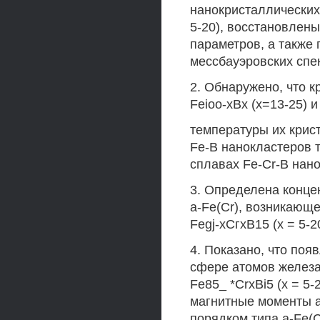
нанокристаллических 
5-20), восстановлен
параметров, а также
мессбауэровских спе
2. Обнаружено, что 
Feioo-xBx (х=13-25) 
температуры их крис
Fe-B нанокластеров т
сплавах Fe-Cr-В нанок
3. Определена конце
a-Fe(Cr), возникающ
Fegj-хСгхВ15 (х = 5-2
4. Показано, что по
сфере атомов железа
Fe85_ *CrxBi5 (х = 5
магнитные моменты а
порядком типа a-Fe(Cr