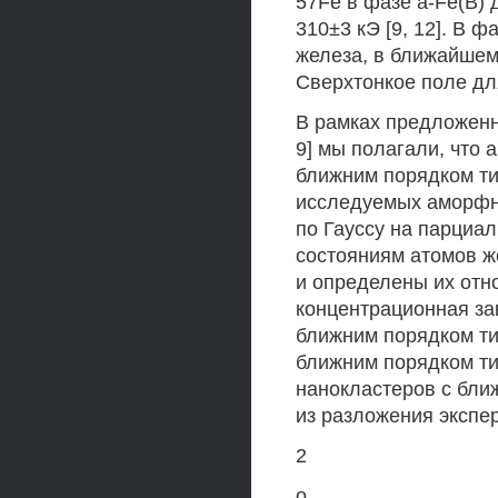
57Fe в фазе a-Fe(B) 
310±3 кЭ [9, 12]. В 
железа, в ближайшем
Сверхтонкое поле для
В рамках предложенн
9] мы полагали, что
ближним порядком тип
исследуемых аморфны
по Гауссу на парциа
состояниям атомов же
и определены их отн
концентрационная за
ближним порядком ти
ближним порядком тип
нанокластеров с ближ
из разложения экспе
2
о