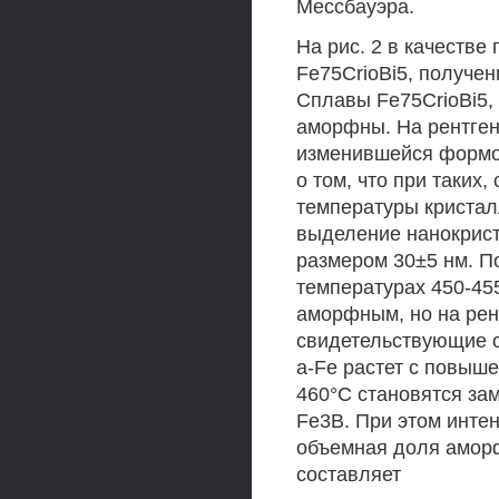
Мессбауэра.
На рис. 2 в качеств
Fe75CrioBi5, получе
Сплавы Fe75CrioBi5,
аморфны. На рентген
изменившейся формой 
о том, что при таких
температуры кристал
выделение нанокрист
размером 30±5 нм. П
температурах 450-45
аморфным, но на рен
свидетельствующие о
a-Fe растет с повыш
460°С становятся зам
Fe3B. При этом инте
объемная доля аморф
составляет