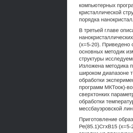
компьютерных програ
кристаллической стру
порядка нанокристал
В третьей главе опи
нанокристаллических
(х=5-20). Приведено
основных методик из
структуры исследуем
Изложена методика п
широком диапазоне те
обработки экспериме
программ МКТоок)-в
сверхтонких парамет
обработки температу
мессбауэровской лин
Приготовление образ
Ре(85.1)СгхВ15 (х=5