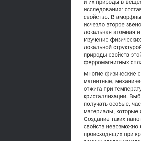
и их природы в веще
исследования: состав
свойство. В аморфны
исчезло второе звено
локальная атомная и
Изучение физических,
локальной структуро
природы свойств это
ферромагнитных спла
Многие физические с
магнитные, механичес
отжига при температ
кристаллизации. Выб
получать особые, ча
материалы, которые
Создание таких нано
свойств невозможно 
происходящих при кр