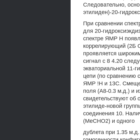
Следовательно, основ
этилиден)-20-гидрок
При сравнении спект
для 20-гидроксиэкди
спектре ЯМР Н появля
коррелирующий (2Б С
проявляется широким д
сигнал с 8 4.20 след
экваториальной 11-г
цепи (по сравнению 
ЯМР !Н и 13С. Смеще
поля (А8-0.3 м.д.) и
свидетельствуют об о
этилиде-новой групп
соединения 10. Наличи
(МеСНО2) и одного
дублета при 1.35 м.д
гомогенности конфиг