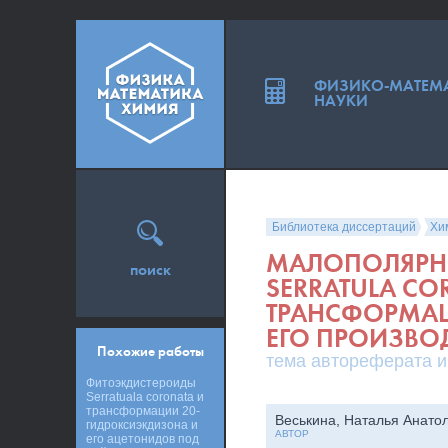
ФИЗИКО-МАТЕМ
НАУКИ
Библиотека диссертаций
Хи
МАЛОПОЛЯРН
поиск
SERRATULA CO
ТРАНСФОРМАЦ
ЕГО ПРОИЗВО
Похожие работы
тема автореферата и
Фитоэкдистероиды
Serratuala coronata и
трансформации 20-
Веськина, Наталья Анато
гидроксиэкдизона и
АВТОР
его ацетонидов под