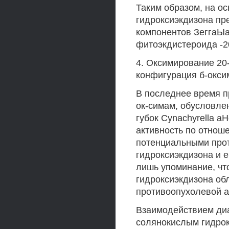
Таким образом, на о
гидроксиэкдизона п
компонентов ЗеггаЫа 
фитоэкдистероида -20
4. Оксимирование 20
конфигурация б-окси
В последнее время 
ок-симам, обусловле
губок Cynachyrella 
активность по отнош
потенциальными про
гидроксиэкдизона и е
лишь упоминание, чт
гидроксиэкдизона об
противоопухолевой а
Взаимодействием диа
солянокислым гидро