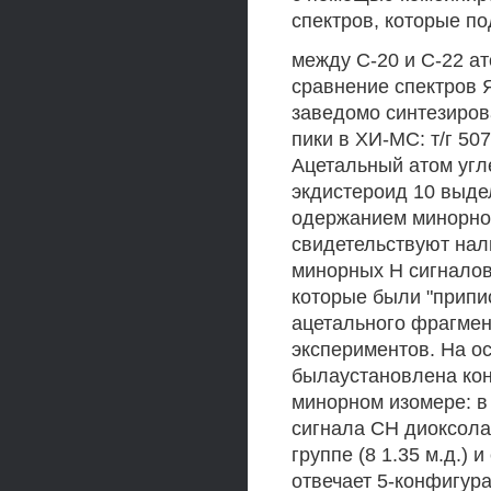
спектров, которые п
между С-20 и С-22 а
сравнение спектров 
заведомо синтезиров
пики в ХИ-МС: т/г 50
Ацетальный атом угл
экдистероид 10 выдел
одержанием минорног
свидетельствуют нал
минорных Н сигналов пр
которые были "припи
ацетального фрагме
экспериментов. На о
былаустановлена кон
минорном изомере: в
сигнала СН диоксолан
группе (8 1.35 м.д.)
отвечает 5-конфигур