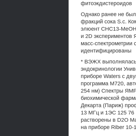
фитоэкдистероидов
Однако ранее не бы
фракций сока S.c. К
элюент СНС13-МеОН,
и 2D экспериментов
масс-спектрометрии 
идентифицированы
* ВЭЖХ выполнялась 
эндокринологии Унив
приборе Waters с дву
программа М720, авт
254 нм) Спектры ЯМР
биохимической фарма
Декарта (Париж) проф
13 МГц и 1ЭС 125 76
растворены в D2O Ма
на приборе Riber 10-