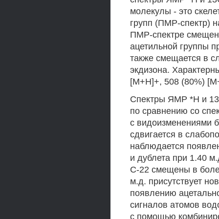
молекулы - это скел
групп (ПМР-спектр) н
ПМР-спектре смещен 
ацетильной группы пр
также смещается в сл
экдизона. Характерны
[М+Н]+, 508 (80%) [М
Спектры ЯМР *Н и 13
по сравнению со спе
с видоизменениями б
сдвигается в слабопо
наблюдается появлени
и дублета при 1.40 м.
С-22 смещены в более
м.д. присутствует но
появлению ацетально
сигналов атомов вод
с помощью комбинир