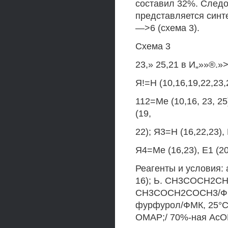
составил 32%. След
представляется синт
—>6 (схема 3).
Схема 3
23,» 25,21 в И„»»®.»
Я!=Н (10,16,19,22,23,
112=Ме (10,16, 23, 25
(19,
22); Я3=Н (16,22,23), 
Я4=Ме (16,23), Е1 (2
Реагенты и условия: 
16); Ь. СН3СОСН2СН3/
СН3СОСН2СОСН3/ФМК, 
фурфурол/ФМК, 25°С, 
ОМАР;/ 70%-ная АсО