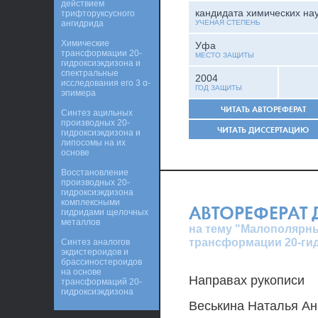
действием
кандидата химических на
трифторуксусного
ангидрида
УЧЕНАЯ СТЕПЕНЬ
Химические
Уфа
трансформации 20-
МЕСТО ЗАЩИТЫ
гидроксиэкдизона и
спектральные
2004
исследования его 3 α-
ГОД ЗАЩИТЫ
эпимера
ЧИТАТЬ АВТОРЕФЕРАТ
Синтез ацильных
производных 20-
ЧИТАТЬ ДИССЕРТАЦИЮ
гидроксиэкдизона и
липосомы на их
основе
Восстановление
производных 20-
гидроксиэкдизона
комплексными
АВТОРЕФЕРАТ
гидридами щелочных
металлов
на тему "Малополярны
трансформации 20-гид
Синтез аналогов
экдистероидов и
брассиностероидов
на основе
Направах рукописи
трансформаций 20-
гидроксиэкдизона
Веськина Наталья А