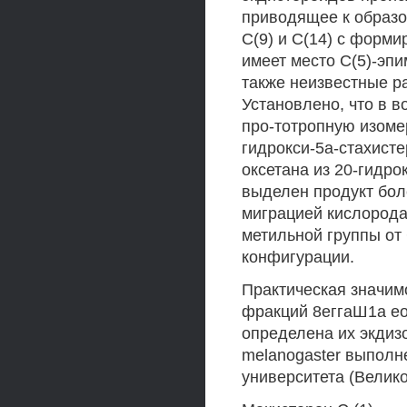
приводящее к образо
С(9) и С(14) с форми
имеет место С(5)-эп
также неизвестные р
Установлено, что в 
про-тотропную изоме
гидрокси-5а-стахистер
оксетана из 20-гидро
выделен продукт бол
миграцией кислорода 
метильной группы от 
конфигурации.
Практическая значим
фракций 8еггаШ1а ео
определена их экдиз
melanogaster выполн
университета (Велик