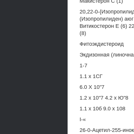
Макистерон С (1)
20,22-0-{Изопропилид
(Изопропилиден) аюга
Витикостерон Е (6) 
(8)
Фитоэкдистероид
Экдизонная (линочная
1-7
1.1 х 1СГ
6.0 X 10"7
1.2 х 10"7 4.2 х Ю"8
1.1 х 10б 9.0 х 108
I-«
26-0-Ацетил-255-инок