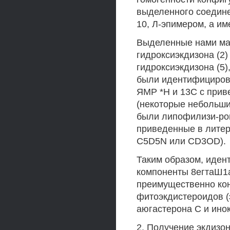
выделенного соедине
10, Л-эпимером, а им
Выделенные нами мак
гидроксиэкдизона (2) 
гидроксиэкдизона (5),
были идентифицирова
ЯМР *Н и 13С с прив
(некоторые небольши
были липофилизи-ров
приведенные в литер
C5D5N или CD3OD).
Таким образом, иде
компоненты 8егтаШ1а
преимущественно кон
фитоэкдистероидов (
аюгастерона С и инок
2. Получение экдизон