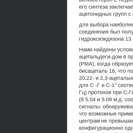
его синтеза заключа
ацетонидных групп с 
для выбора наиболее
соединения был полу
гидроксиэкдизона 13 
Нами найдены услови
ацетальдеги-дом в 
(РМА), когда образуе
бисацеталь 16, что 
20,22- и 2,3-ацетальн
для С -Г и С-1" соот
Гц) протонов при С-
(8 5.04 и 5.09 м.д. 
сигналы, обнаруживае
что возможные приме
центрам не превышаю
конфигурационно одн