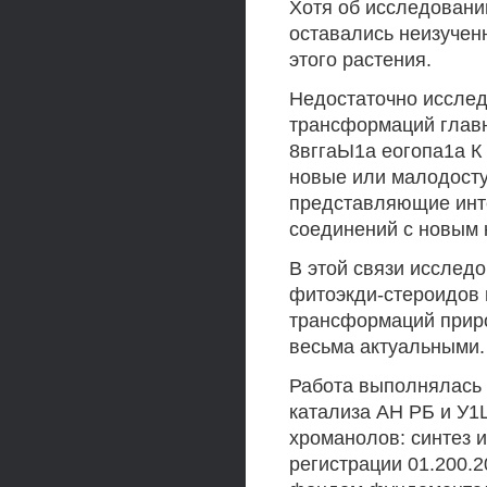
Хотя об исследовани
оставались неизучен
этого растения.
Недостаточно исслед
трансформаций главн
8вггаЫ1а еогопа1а К 
новые или малодосту
представляющие инте
соединений с новым 
В этой связи исслед
фитоэкди-стероидов 
трансформаций прир
весьма актуальными.
Работа выполнялась 
катализа АН РБ и У1
хроманолов: синтез 
регистрации 01.200.