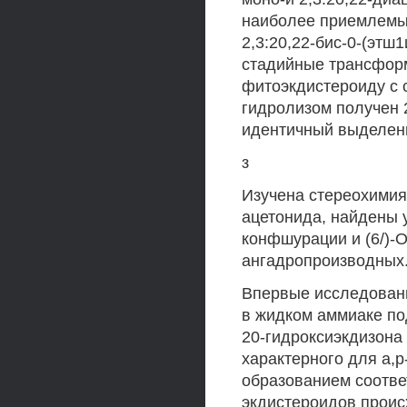
наиболее приемлемым
2,3:20,22-бис-0-(этш
стадийные трансформ
фитоэкдистероиду с 
гидролизом получен 2
идентичный выделенн
з
Изучена стереохимия
ацетонида, найдены 
конфшурации и (6/)
ангадропроизводных
Впервые исследован
в жидком аммиаке по
20-гидроксиэкдизона 
характерного для а,
образованием соотве
экдистероидов проис