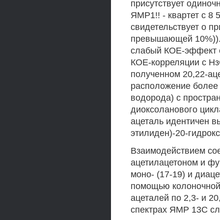
присутствует одиночн
ЯМР1!! - квартет с 8 5
свидетельствует о пр
превышающей 10%)).
слабый КОЕ-эффект о
КОЕ-корреляции с НзС
полученном 20,22-ац
расположение более 
водорода) с простра
диоксоланового цикл
ацеталь идентичен вы
этилиден)-20-гидрокс
Взаимодействием сое
ацетилацетоном и ф
моно- (17-19) и диац
помощью колоночной
ацеталей по 2,3- и 2
спектрах ЯМР 13С с