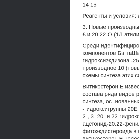
14 15
Реагенты и условия:
3. Новые производные
£ и 20,22-О-(1Л-этил
Среди идентифициро
компонентов БвггаШа
гидроксиэкдизона -25
производное 10 (нов
схемы синтеза этих 
Витикостерон Е изве
состава ряда видов р
синтеза, ос -нованны
-гидроксигруппы 20Е
2-, 3- 20- и 22-гидро
ацетонид-20,22-фени
фитоэкдистероида в 
витикостерон Е недо