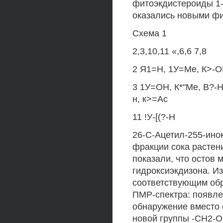
фитоэкдистероиды 1-1
оказались новыми ф
Схема 1
2,3,10,11 «,6,6 7,8
2 Я1=Н, 1У=Ме, К>-О
3 1У=ОН, К*"Ме, В?-Н 
н, к>=Ас
11 !У-[(?-Н
26-С-Ацетил-255-ино
фракции сока растен
показали, что остов 
гидроксиэкдизона. Из
соответствующим об
ПМР-спектра: появлен
обнаружение вместо 
новой группы -СН2-О- п