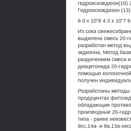
гвдроксиэвдюон(10) 2
Гидроксиэкдизон (13)
6.0 х 10"8 4.3 х 10"7 6
Из сока свежесобранн
выделена смесь 20-ги
разработан метод выд
экдизона. Метод баз
разделением смеси и
диацетонида 20-гидро
помощью колоночной
получен индивидуаль
Разработаны методы 
продуцентах фитоэкд
обладающие противо
производные 20-гидро
типа - ранее неизвес
9сс,14а- и 9а,13а-о