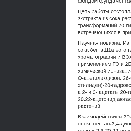
фондом фундаменталь
Цель работы состоя
экстракта из сока ра
трансформаций 20-ги
встречающихся в при
Научная новизна. И
сока 8егтаШ1а еогоп
хроматографии и ВЭ
применением ГО и 2Б
химической ионизацие
О-ацетилэкдизон, 26-
этилиден)-20-гадрокс
а 2- и 3- ацетаты 20
20,22-ацетонид аюга
растений.
Взаимодействием 20-
оном, пентан-2,4-ди
моно-и 2,3:20,22-диа