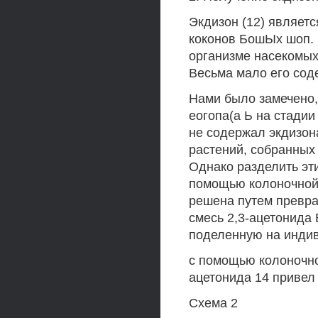
Экдизон (12) являет
коконов БошЫх шоп. 
организме насекомых
Весьма мало его сод
Нами было замечено,
еогопа(а Ь на стадии
не содержал экдизона
растений, собранных
Однако разделить эти
помощью колоночной
решена путем превра
смесь 2,3-ацетонида Е
поделенную на инди
с помощью колоночн
ацетонида 14 привел 
Схема 2