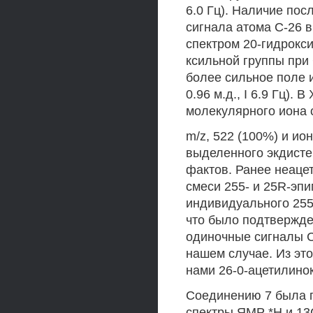
6.0 Гц). Наличие по
сигнала атома С-26 в
спектром 20-гидрокси
ксильной группы при 
более сильное поле и
0.96 м.д., I 6.9 Гц).
молекулярного иона 
m/z, 522 (100%) и ио
выделенного экдисте
фактов. Ранее неаце
смеси 255- и 25R-эпим
индивидуального 255-
что было подтвержд
одиночные сигналы С-
нашем случае. Из эт
нами 26-0-ацетилино
Соединению 7 была п
спектры ЯМР *Н и 13