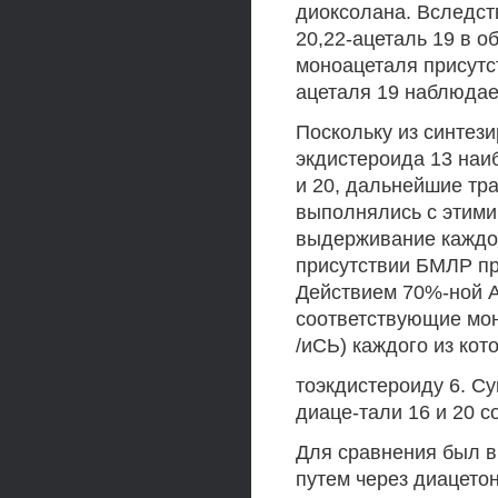
диоксолана. Вследст
20,22-ацеталь 19 в о
моноацеталя присутс
ацеталя 19 наблюдает
Поскольку из синтез
экдистероида 13 наи
и 20, дальнейшие тр
выполнялись с этим
выдерживание каждог
присутствии БМЛР при
Действием 70%-ной А
соответствующие мон
/иСЬ) каждого из кот
тоэкдистероиду 6. С
диаце-тали 16 и 20 с
Для сравнения был в
путем через диацето