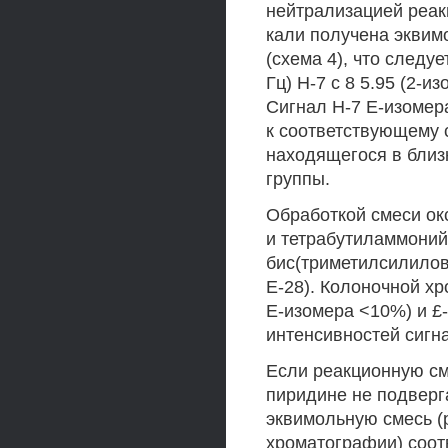
нейтрализацией реак
кали получена эквимо
(схема 4), что следу
Гц) Н-7 с 8 5.95 (2-и
Сигнал Н-7 Е-изомер
к соответствующему 
находящегося в близ
группы.
Обработкой смеси ок
и тетрабутиламмоний
бис(триметилсилилов
Е-28). Колоночной х
Е-изомера <10%) и £-
интенсивностей сигнал
Если реакционную см
пиридине не подверг
эквимольную смесь (
хроматографии) соот