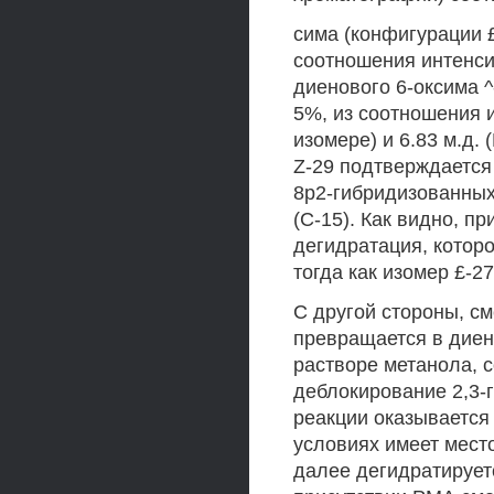
сима (конфигурации 
соотношения интенсивн
диенового 6-оксима 
5%, из соотношения и
изомере) и 6.83 м.д. 
Z-29 подтверждается
8р2-гибридизованных 
(С-15). Как видно, п
дегидратация, которо
тогда как изомер £-2
С другой стороны, см
превращается в диен
растворе метанола, 
деблокирование 2,3-
реакции оказывается
условиях имеет место
далее дегидратируетс