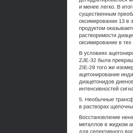
и менее легко. В ито
существенным преобл
оксимировании 13 в 
продуктом оказываетс
растворимости диаце
оксимирование в тех 
В условиях ацетонир
ZJE-32 была превращ
ZIE-29 того же изоме
ацетонирование инди
диацетонидов диеновы
интенсивностей сигнал
5. Необычные трансф
в растворах щелочны
Восстановление нен
металлов в жидком а
для селективного во