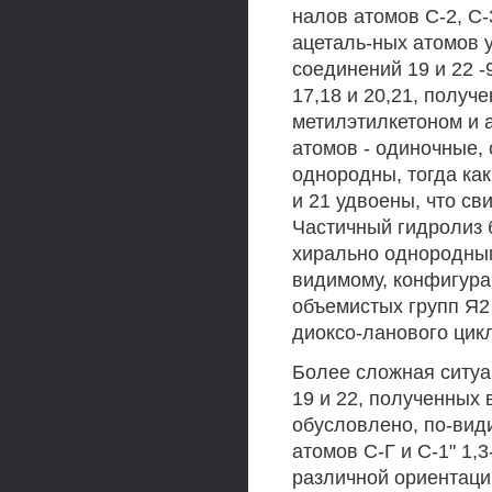
налов атомов С-2, С-
ацеталь-ных атомов у
соединений 19 и 22 -
17,18 и 20,21, получ
метилэтилкетоном и 
атомов - одиночные,
однородны, тогда ка
и 21 удвоены, что св
Частичный гидролиз 
хирально однородным
видимому, конфигура
объемистых групп Я2
диоксо-ланового цик
Более сложная ситуа
19 и 22, полученных
обусловлено, по-вид
атомов С-Г и С-1" 1,
различной ориентаци