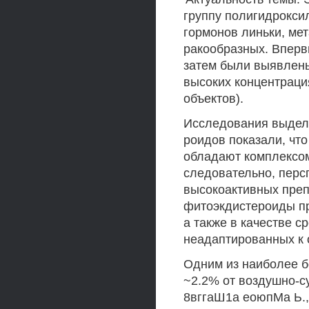
группу полигидрокс
гормонов линьки, ме
ракообразных. Вперв
затем были выявлены
высоких концентраци
объектов).
Исследования выделе
роидов показали, чт
обладают комплексом
следовательно, перс
высокоактивных пре
фитоэкдистероиды пр
а также в качестве с
неадаптированных к 
Одним из наиболее б
~2.2% от воздушно-с
8вггаШ1а еоюпМа Ь.,