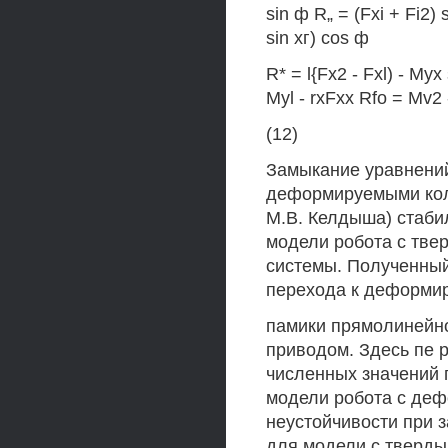
sin ф R„ = (Fxi + Fi2) 
sin хг) cos ф
R* = l{Fx2 - Fxl) - Мух
Myl - rxFxx Rfo = Mv2 
(12)
Замыкание уравнени
деформируемыми кол
М.В. Келдыша) стаб
модели робота с тве
системы. Полученный
перехода к деформи
памики прямолинейн
приводом. Здесь пе 
численных значений 
модели робота с деф
неустойчивости при 
для модели с тверды