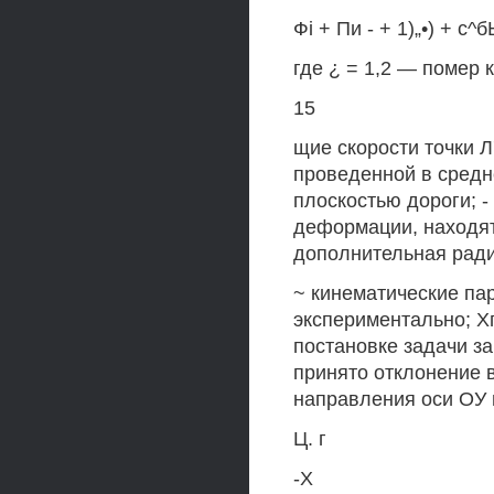
Фi + Пи - + 1)„•) + с^
где ¿ = 1,2 — помер 
15
щие скорости точки Л
проведенной в средне
плоскостью дороги; 
деформации, находятс
дополнительная рад
~ кинематические па
экспериментально; Х
постановке задачи з
принято отклонение 
направления оси ОУ 
Ц. г
-X