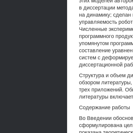
этих моделей авторо
в диссертации метод
на динамику; сделан
управляемость робот
Численные эксперим
программного продук
упомянутом программ
составление уравнен
систем с деформиру
диссертационной раб
Структура и объем ди
обзором литературы, 
трех приложений. Об
литературы включает
Содержание работы
Во Введении обоснов
сформулирована цель
показана теоретичес