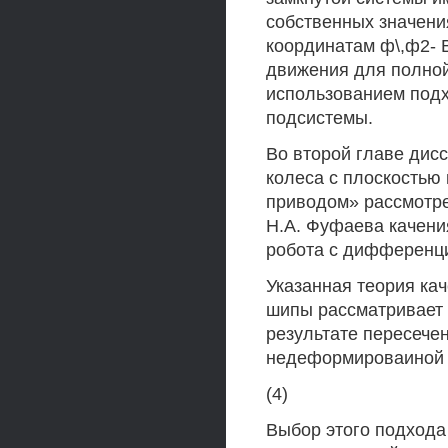
собственных значени
координатам ф\,ф2- 
движения для полной
использованием подх
подсистемы.
Во второй главе дис
колеса с плоскостью
приводом» рассмотр
H.A. Фуфаева качен
робота с дифференц
Указанная теория ка
шипы рассматривает 
результате пересече
недеформироваиной
(4)
Выбор этого подхода