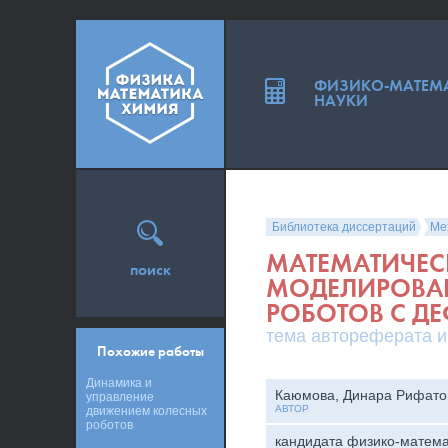
ФИЗИКО-МАТЕМ
НАУКИ
Библиотека диссертаций
Ме
МАТЕМАТИЧЕС
поиск
МОДЕЛИРОВА
РОБОТОВ С 
тема автореферата и
Похожие работы
Динамика и
Каюмова, Динара Рифато
управление
АВТОР
движением колесных
роботов
кандидата физико-матема