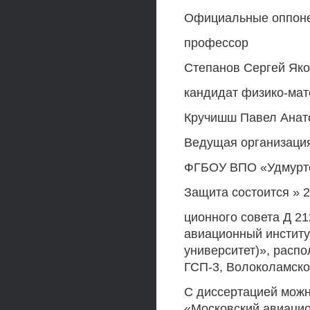
Официальные оппонен
профессор
Степанов Сергей Як
кандидат физико-мат
Кручишш Павел Анат
Ведущая организация
ФГБОУ ВПО «Удмуртск
Защита состоится » 2
ционного совета Д 2
авиационный институ
университет)», распо
ГСП-3, Волоколамское
С диссертацией мож
«Московский авиацио