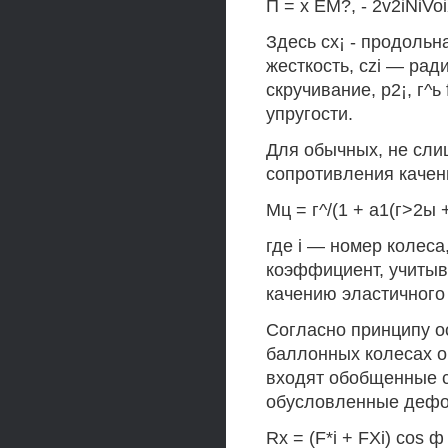
П = х ЕМ?, - 2v2iNiVoiXi
Здесь cx¡ - продольна
жесткость, czi — рад
скручивание, p2¡, г^
упругости.
Для обычных, не сли
сопротивления каче
Мц = г^/(1 + а1(г>2ы +
где i — номер колеса
коэффициент, учитыв
качению эластичного
Согласно принципу о
баллонных колесах о
входят обобщенные с
обусловленные дефо
Rx = (F*i + FXi) cos ф 