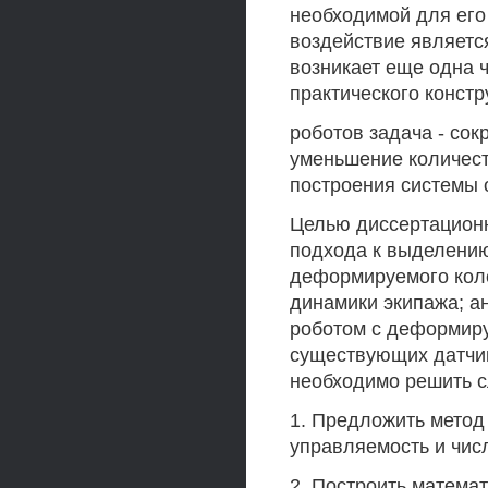
необходимой для ег
воздействие являетс
возникает еще одна 
практического конст
роботов задача - со
уменьшение количест
построения системы 
Целью диссертационн
подхода к выделению
деформируемого коле
динамики экипажа; 
роботом с деформир
существующих датчик
необходимо решить 
1. Предложить метод
управляемость и чис
2. Построить матема