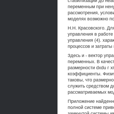
стабилизации до неа
переменным при нену
рассмотрения, услови
моделях возможно п
H.H. Красовского. Д
управления в работе
управления (4). хар
процессов и затраты
Здесь и - вектор упр
переменных. В качест
размерности dxdu г х
коэффициенты. Физич
таковы, что размерно
служить средством д
рассматриваемых мо
Приложение найденно
полной системе прив
замкнутой системы и