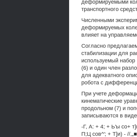
деформируемыми кол
транспортного средст
Численными эксперим
деформируемых коле
влияет на управляем
Согласно предлагаем
стабилизации для ра
используемый набор
(6) и один член раз
для адекватного опи
робота с дифференц
При учете деформац
кинематические урав
продольном (7) и по
записываются в виде
-Г, А: + 4; + Ь'ы со+ т]
П;Ц сов^'; + Т]и) - //,„■