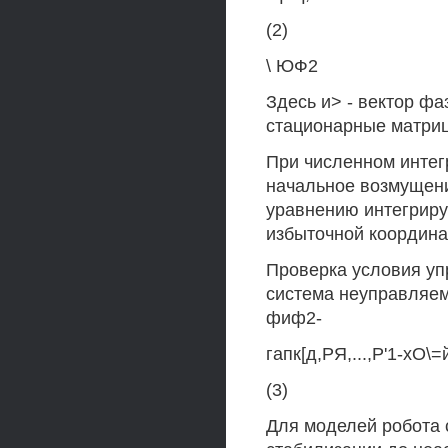
(2)
\ ЮФ2
Здесь и> - вектор ф
стационарные матри
При численном инте
начальное возмущени
уравнению интегрируе
избыточной координа
Проверка условия уп
система неуправляем
фиф2-
гапк[д,РЯ,...,Р'1-хО\=
(3)
Для моделей робота 