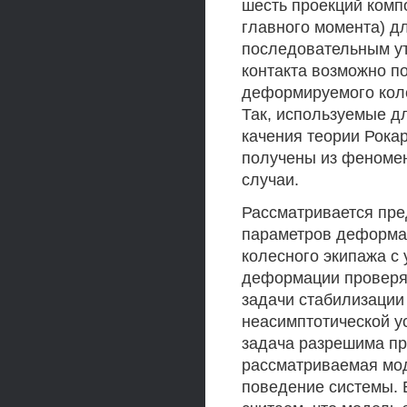
шесть проекций компо
главного момента) дл
последовательным ут
контакта возможно п
деформируемого коле
Так, используемые д
качения теории Рока
получены из феномен
случаи.
Рассматривается пре
параметров деформац
колесного экипажа с
деформации проверя
задачи стабилизации
неасимптотической у
задача разрешима пр
рассматриваемая мод
поведение системы. 