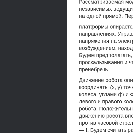
Рассматриваемая моде
независимых ведущих
на одной прямой. Пе
платформы опирается
направлениях. Упра
напряжения па элект
возбуждением, наход
Будем предполагать, 
проскальзывания и ч
пренебречь.
Движение робота оп
координаты (х, у) т
колеса, углами ф\ и
левого и правого ко
робота. Положительн
движению робота вп
против часовой стрел
— I. Будем считать 