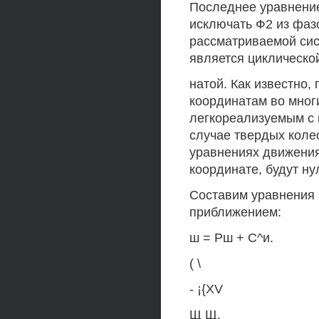
Последнее уравнение
исключать Ф2 из фаз
рассматриваемой сист
является циклическо
натой. Как известно
координатам во мног
легкореализуемым с п
случае твердых коле
уравнениях движения
координате, будут ну
Составим уравнения
приближением:
ш = Рш + С^и.
( \
- ¡{XV
Щ Щ,