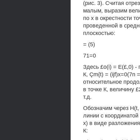
(рис. 3). Считая отр
малым, выразим велич
по х в окрестности т
проведенной в средне
плоскостью:
= (5)
71=0
Здесь £о(i) = Е(£,0)
К, Çm{t) = (ijf)x=0(7n
относительное продо
в точке К, величину 
т.д.
Обозначим через H(t,
линии с координатой 
х) в виде разложения
К: