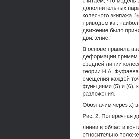
считаем, что модель
дополнительных пара
колесного экипажа 
приводом как наибол
движение было приня
движение.
В основе правила вв
деформации примем 
средней линии колес
теории H.A. Фуфаева 
смещения каждой точ
функциями (5) и (6),
разложения.
Обозначим через х) 
Рис. 2. Поперечная 
линии в области конт
относительно положе