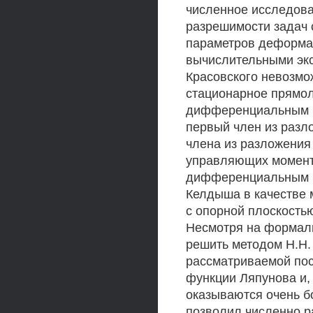
численное исследова
разрешимости задач 
параметров деформа
вычислительными экс
Красовского невозмо
стационарное прямол
дифференциальным пр
первый член из разл
члена из разложения
управляющих моменто
дифференциальным п
Келдыша в качестве
с опорной плоскость
Несмотря на формаль
решить методом H.H.
рассматриваемой пос
функции Ляпунова и,
оказываются очень б
позволил численно р