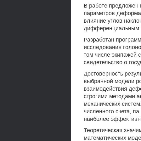
В работе предложен 
параметров деформац
влияние углов накло
дифференциальным п
Разработан программ
исследования голоно
том числе экипажей 
свидетельство о гос
Достоверность резул
выбранной модели р
взаимодействия дефо
строгими методами а
механических систем
численного счета, п
наиболее эффективн
Теоретическая значи
математических моде