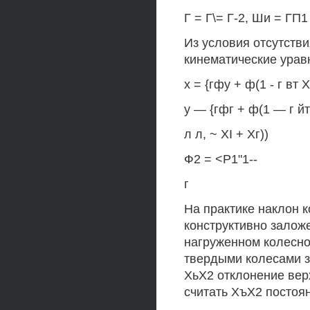
Г = Г\= Г-2, Ши = ГП1
Из условия отсутств
кинематические урав
х = {гфу + ф(1 - г вт 
у — {гфг + ф(1 — г йт
л л, ~ XI + Хг))
Ф2 = <Р1"1--
г
На практике наклон к
конструктивно залож
нагруженном колесно
твердыми колесами з
ХьХ2 отклонение вер
считать ХъХ2 постоя