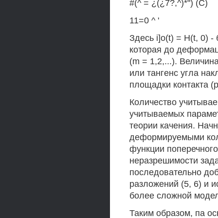
#(^ = ¿(¿7?,^)*") (С)
11=0 ^ '
Здесь i]o(t) = H(t, 0
которая до деформаци
(m = 1,2,...). Величи
или тангенс угла нак
площадки контакта (ри
Количество учитываем
учитываемых параме
теории качения. Нач
деформируемыми коле
функции поперечного
неразрешимости зада
последовательно до
разложений (5, 6) и
более сложной модел
Таким образом, па о