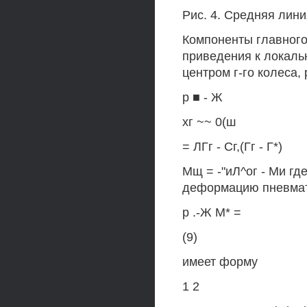
Рис. 4. Средняя лин
Компоненты главного
приведения к локальн
центром г-го колеса,
р ■ - Ж
хг ~~ 0(ш
= ЛГг - Сг,(Гг - Г*)
Мщ = -"иЛ^ог - Ми г
деформацию пневмат
р .-Ж М* =
(9)
имеет форму
1 2