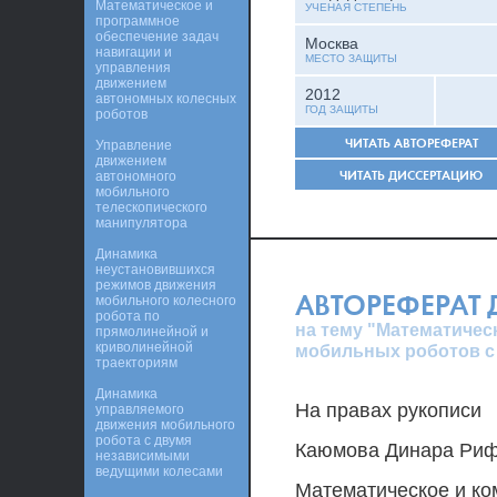
Математическое и
УЧЕНАЯ СТЕПЕНЬ
программное
обеспечение задач
Москва
навигации и
МЕСТО ЗАЩИТЫ
управления
движением
2012
автономных колесных
ГОД ЗАЩИТЫ
роботов
ЧИТАТЬ АВТОРЕФЕРАТ
Управление
движением
ЧИТАТЬ ДИССЕРТАЦИЮ
автономного
мобильного
телескопического
манипулятора
Динамика
неустановившихся
режимов движения
АВТОРЕФЕРАТ
мобильного колесного
робота по
на тему "Математиче
прямолинейной и
криволинейной
мобильных роботов 
траекториям
Динамика
На правах рукописи
управляемого
движения мобильного
робота с двумя
Каюмова Динара Ри
независимыми
ведущими колесами
Математическое и к