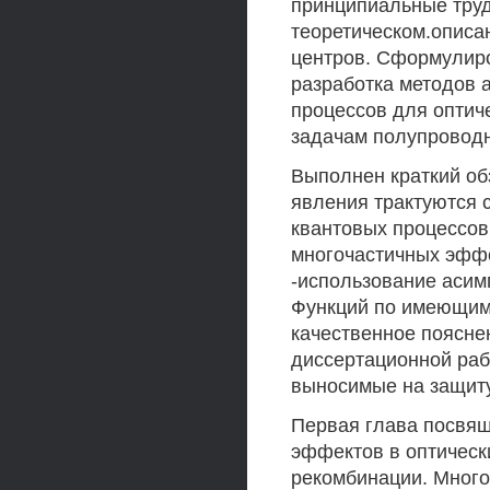
принципиальные труд
теоретическом.описа
центров. Сформулиро
разработка методов 
процессов для оптич
задачам полупроводн
Выполнен краткий об
явления трактуются 
квантовых процессов
многочастичных эффе
-использование асим
Функций по имеющим
качественное поясне
диссертационной раб
выносимые на защит
Первая глава посвя
эффектов в оптическ
рекомбинации. Мног