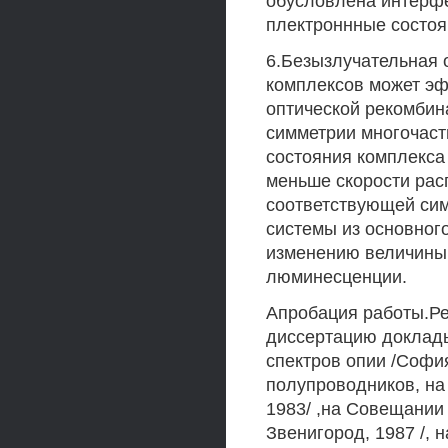
обусловлена интерфе
плектроннные состоя
6.Безызлучательная 
комплексов может эф
оптической рекомбин
симметрии многочаст
состояния комплекса
меньше скорости рас
соответствующей си
системы из основного
изменению величины 
люминесценции.
Апробация работы.Р
диссертацию доклад
спектров опии /Софи
полупроводников, на
1983/ ,на Совещании
Звенигород, 1987 /,