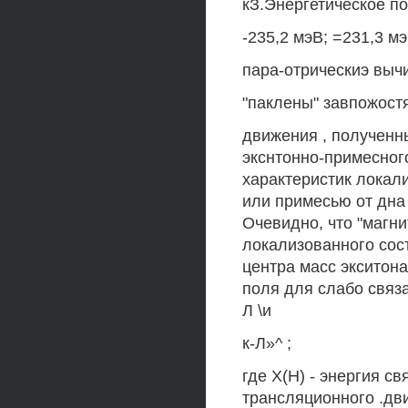
кЗ.Энергетическое по
-235,2 мэВ; =231,3 м
пара-отрическиэ вычи
"паклены" завпожостя
движения , полученны
экснтонно-примесног
характеристик локал
или примесью от дна
Очевидно, что "магни
локализованного сос
центра масс экситон
поля для слабо связ
Л \и
к-Л»^ ;
где Х(Н) - энергия св
трансляционного .дв