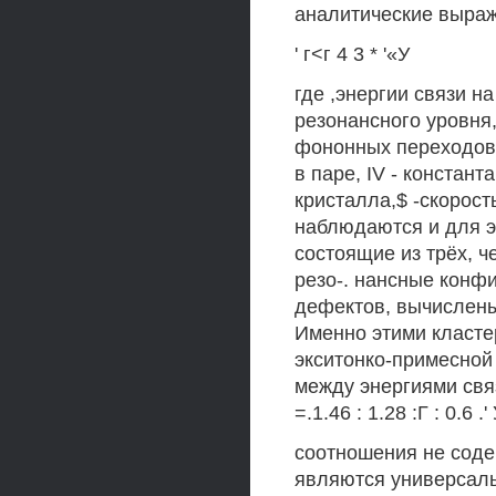
аналитические выраж
' г<г 4 3 * '«У
где ,энергии связи н
резонансного уровня,
фононных переходов
в паре, IV - констан
кристалла,$ -скорос
наблюдаются и для э
состоящие из трёх, 
резо-. нансные конфи
дефектов, вычислены 
Именно этими класте
экситонко-примесно
между энергиями связ
=.1.46 : 1.28 :Г : 0.6 
соотношения не соде
являются универсал