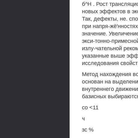
б^Н . Рост трансляц
новых эффектов в эк
Так, дефекты, не. сп
при напря-жё'нностя
значение. Увеличени
экси-тонно-примесно
излу-чательной реко
указанные выше эфф
исследования свойст
Метод нахождения в
основан на выделени
внутреннего движения
базисных выбираютс
со <11
ч
зс %