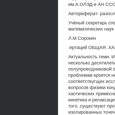
им.А.ОЛЭД-е АН ССС
Автореферат- разосла
Учёный секретарь сп
математических наук
Л.М.Сорокин
:ертаций ОБЩАЯ .
Актуальность теми. 
несколько десятилет
полупроводниковой о
проблемам кроется н
соответствугщих исс
вопросов физики конд
хаотических примесн
кинетика и релаксаци
того, существуют пр
изолированных точечн