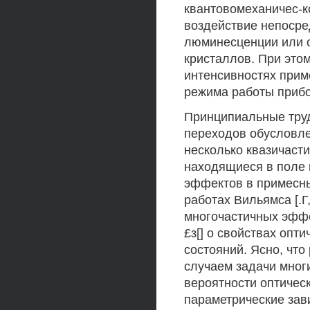
квантовомеханичес-к
воздействие непосре
люминесценции или 
кристаллов. При это
интенсивностях прим
режима работы прибо
Принципиальные труд
переходов обусловлен
несколько квазичасти
находящиеся в поле 
эффектов в примесны
работах Вильямса [.
многочастичных эффе
£з[] о свойствах опт
состояний. Ясно, чт
случаем задачи многи
вероятности оптическ
параметрические зав