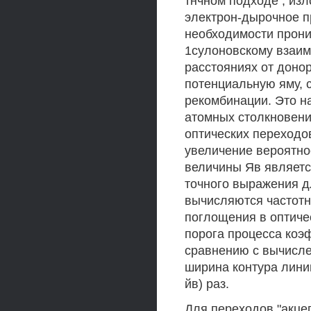
тнчном подходе , из
электрон-дырочное п
необходимости прони
1сулоновскому взаим
расстояниях от донор
потенциальную яму, 
рекомбинации. Это н
атомных столкновени
оптических переходов
увеличение вероятно
величины Яв является
точного выражения д
вычисляются частотн
поглощения в оптиче
порога процесса коэ
сравнению с вычисле
ширина контура лини
йв) раз.
Для переходов "акце