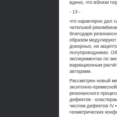
вдено, что вблизи по
- 13 -
что характерно дал с
чателыюй рекомбинац
благодаря резонансн
образом модулируют 
доиорных, ни акцепт
полупроводниках. О
экспериментах по зк
вариационным расчёт
авторами.
Рассмотрен новый ме
экситонно-примесной
резонансного процес
дефектов - кластерам
числом дефектов /V 
геометрических конф