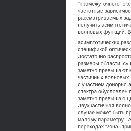
"промежуточного" эк
частотные зависимос
рассматриваемых за
получить асимптотич
волновых функций. В
асимптотических раз
спецификой оптическ
Достаточно распрост
размеры области, су
заметно превышают 
частичных волновых Ф
с участием донорно-а
спектра обусловлен 
заметно превышающи
Двухчастичная волно
случае может быть п
малому параметру . 
переходах "зона -пр