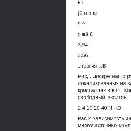
£ I
{2 и о а:
9 ^
о ■8 £
3,54
3.56
энергия ,эВ
Рис,I. Дискретная ст
локализованных на кл
кристаллах впО^ . Ко
свободный, экситон.
2 4 10 20 40 Н, кЭ
Рас.2.Зависимость и
многочастичных комп