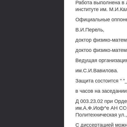
Работа выполнена в 
институте им. М.И.Ка
Официальные оппоне
В.И.Перель,
доктор физико-матем
доктоо физико-матем
Ведущая организация
им.С.И.Вавилова.
Защита состоится " "_
в часов на заседани
Д 003.23.02 при Орд
им.А.Ф.Иоф^е АН ССС
Политехническая ул.,
С диссертацией можн