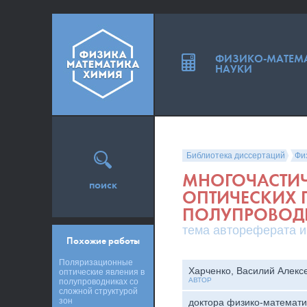
ФИЗИКО-МАТЕМ
НАУКИ
Библиотека диссертаций
Фи
МНОГОЧАСТИЧ
поиск
ОПТИЧЕСКИХ 
ПОЛУПРОВОД
тема автореферата и
Похожие работы
Поляризационные
Харченко, Василий Алекс
оптические явления в
АВТОР
полупроводниках со
сложной структурой
зон
доктора физико-математи