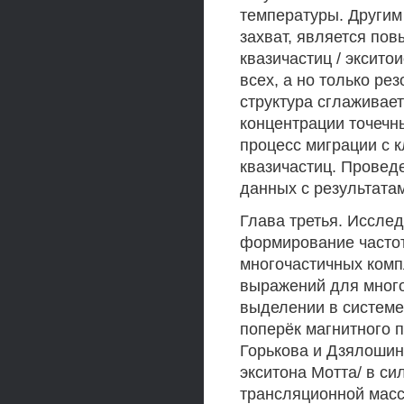
температуры. Други
захват, является по
квазичастиц / эксито
всех, а но только ре
структура сглаживает
концентрации точечн
процесс миграции с 
квазичастиц. Провед
данных с результатам
Глава третья. Исслед
формирование частот
многочастичных комп
выражений для много
выделении в системе
поперёк магнитного п
Горькова и Дзялошинс
экситона Мотта/ в си
трансляционной масс