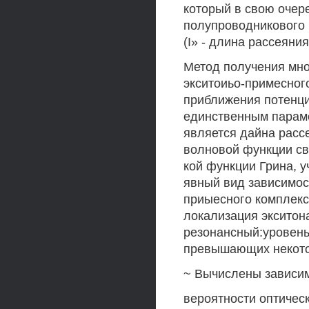
который в свою очер
полупроводникового 
(I» - длина рассеяни
Метод получения мно
экситоиьо-примесног
приближения потенци
единственным параме
является дайна расс
волновой функции св
кой функции Грина, 
явный вид зависимос
приыесного комплекса
локализация экситон
резонансный:уровень,
превышающих некото
~ Вычислены зависим
вероятности оптическ