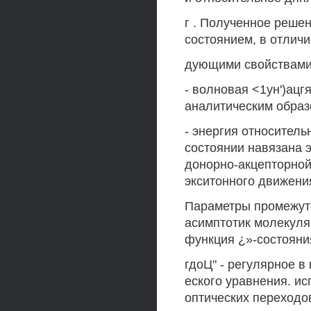
г . Полученное реше
состоянием, в отличи
дующими свойствами
- волновая <1ун')ацгя
аналитическим образ
- энергия относител
состоянии навязана 
донорно-акцепторной
экситонного движения
Параметры промежуто
асимптотик молекуля
функция ¿»-состояни
гдоЦ" - регулярное 
еского уравнения. и
оптических переходо