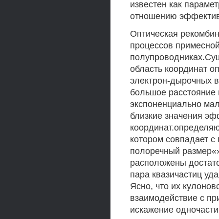
известен как параме
отношению эффективн
Оптическая рекомбин
процессов примесно
полупроводниках.Су
область координат о
электрон-дырочных 
большое расстояние 
экспоненциально мал
близкие значения эф
координат.определяю
котором совпадает с
полоречный размер«»^
расположены достаточ
пара квазичастиц уда
Ясно, что их кулонов
взаимодействие с п
искажение одночасти