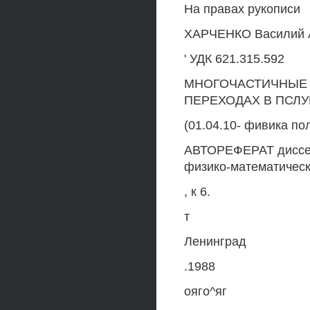
На правах рукописи
ХАРЧЕНКО Василий 
' УДК 621.315.592
МНОГОЧАСТИЧНЫЕ 
ПЕРЕХОДАХ В ПСЛ
(01.04.10- фивика п
АВТОРЕФЕРАТ диссерт
физико-математическ
, к 6.
т
Ленинград
.1988
ояго^яг