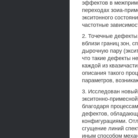
эффектов в межприме
переходах зоиа-прим
экситонного состоян
частотные зависимос
2. Точечные дефекты
вблизи границ зон, 
дырочную пару (эксит
что такие дефекты н
каждой из квазичасти
описания такого про
параметров, возника
3. Исследован новый
экситонно-примесной
благодаря процессам
дефектов, обладающ
конфигурациями. Отл
сгущение линий спек
иным способом механ