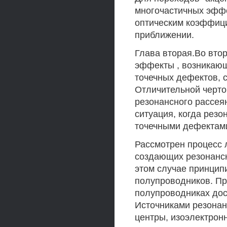
многочастичных эффе
оптическим коэффиц
приближении.
Глава вторая.Во вто
эффекты , возникающ
точечных дефектов, 
Отличительной черто
резонансного рассея
ситуация, когда рез
точечными дефектами,
Рассмотрен процесс 
создающих резонанс
этом случае принцип
полупроводников. Пр
полупроводниках дос
Источниками резонан
центры, изоэлектронн