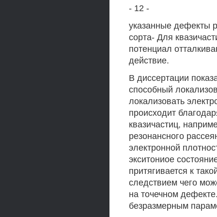
- 12 -
указанные дефекты р
сорта- Для квазичас
потенциал отталкива
действие.
В диссертации показ
способный локализов
локализовать электро
происходит благодар
квазичастиц, наприме
резонансного рассея
электронной плотнос
экситониое состояни
притягивается к так
следствием чего може
на точечном дефекте
безразмерным парам