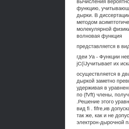
вычисления вероятн
функцию, учитывающу
дырки. В диссертаци
методом асимптотиче
молекулярной физики 
волновая функция
представляется в ви
гдеи Уа - Функции н
jC(ïJучитывает их и
осуществляется в два
дыркой заметно прев
удерживая в уравнен
по (fVft) члены, полу
.Решение этого урав
вид fi . fifre,ив доп
так же, как и не доп
электрон-дырочной п