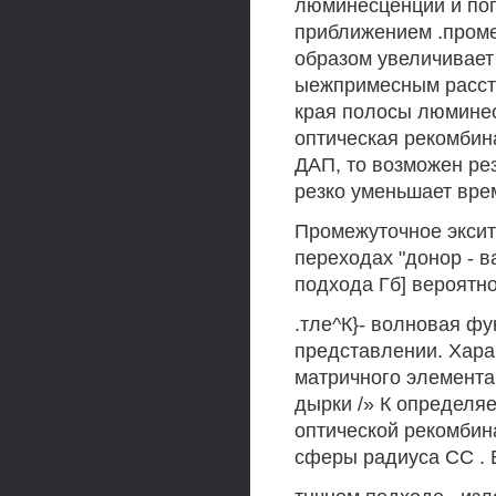
люминесценции и пог
приближением .проме
образом увеличивает
ыежпримесным рассто
края полосы люминес
оптическая рекомбин
ДАП, то возможен ре
резко уменьшает врем
Промежуточное эксит
переходах "донор - в
подхода Гб] вероятн
.тле^К}- волновая ф
представлении. Хара
матричного элемента
дырки /» К определяе
оптической рекомбин
сферы радиуса СС . 