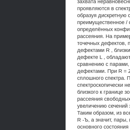
захвата неравновесн
проявляются в спект
образуя дискретную 
преимущественное / 
определённых конфи
рассеяния. На приме
точечных дефектов, 
дефектами R , близк
дефекте L , обладаю
сравнению с парами
дефектами. При R = 
сплошного спектра. 
спектроскопически не
близкого к границе з
рассеяния свободных 
увеличению сечений з
Таким образом, из в
R -Ъ, а значит, пар
основного состояния