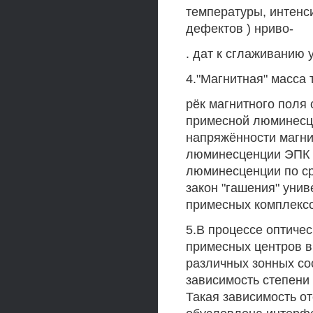
температуры, интенс
дефектов ) нриво-
. дат к сглаживанию 
4."Магнитная" масса
рёк магнитного поля 
примесной люминесце
напряжённости магни
люминесценции ЭПК и
люминесценции по ср
закон "гашения" уни
примесных комплексо
5.В процессе оптиче
примесных центров в 
различных зонных со
зависимость степени
Такая зависимость о