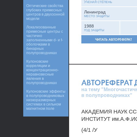
УЧЕНАЯ СТЕПЕНЬ
Оптические свойства
глубоких примесных
Ленинград
центров в двухзонной
МЕСТО ЗАЩИТЫ
модели
1988
Локализованные
ГОД ЗАЩИТЫ
примесные центры с
частично
ЧИТАТЬ АВТОРЕФЕРАТ
заполненными d- и f-
оболочками в
бинарных
полупроводниках
Кулоновские
корреляции и
концентрационно-
неравновесные
явления в
АВТОРЕФЕРАТ
полупроводниках
на тему "Многочасти
Кулоновские эффекты
в полупроводниках"
в полупроводниковых
низкоразмерных
системах в сильном
магнитном поле
АКАДЕМИЯ НАУК С
ИНСТИТУТ им.А.Ф.
(4/1 /У