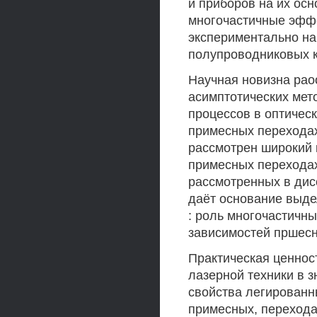
и приборов на их осн
многочастичные эфф
экспериментально на
полупроводниковых 
Научная новизна рао
асимптотических мет
процессов в оптичес
примесных переходах.
рассмотрен широкий 
примесных переходах
рассмотренных в дис
даёт основание выд
: роль многочастичн
зависимостей пршесн
Практическая ценнос
лазерной техники в 
свойства легированн
примесных, переходах