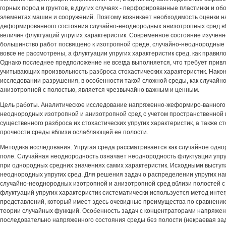
горных пород и грунтов, в других случаях - перфорированные пластинки и об
элементах машин и сооружений. Поэтому возникает необходимость оценки 
деформированного состояния случайно-неоднородных анизотропных сред вб
величин флуктуаций упругих характеристик. Современное состояние изученно
большинство работ посвящено к изотропной среде, случайно-неоднородные
вовсе не рассмотрены, а флуктуации упругих характеристик сред, как прави
Однако последнее предположение не всегда выполняется, что требует прив
учитывающих произвольность разброса стохастических характеристик. Након
исследовании разрушения, в особенности такой сложной среды, как случай
анизотропной с полостью, является чрезвычайно важным и ценным.
Цель работы. Аналитическое исследование напряженно-жеформиро-ванного 
неоднородных изотропной и анизотропной сред с учетом пространственной 
существенного разброса их стохастических упругих характеристик, а также с
прочности среды вблизи ослабляющей ее полости.
Методика исследования. Упругая среда рассматривается как случайное одно
поле. Случайная неоднородность означает неоднородность флуктуации упру
при однородных средних значениях самих характеристик. Исходными выступ
неоднородных упругих сред. Для решения задач о распределении упругих 
случайно-неоднородных изотропной и анизотропной сред вблизи полостей с
флуктуаций упругих характеристик систематически используется метод инте
представлений, который имеет здесь очевидные преимущества по сравнению
теории случайных функций. Особенность задач с концентраторами напряже
последовательно напряженного состояния среды без полости (некраевая зад