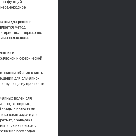
йных функций
- неоднородное
ратом для решения
является метод
актеристики напряженно-
ьными величинами
лоских и
рической и сферической
 в полном объеме вплоть
ещений для случайно-
ическую оценку прочности
учайных полей для
енно, во-первых,
й среды с полостями
 и краевая задачи для
ретьих, проведена
бляющих их полостей.
 решения всех задач