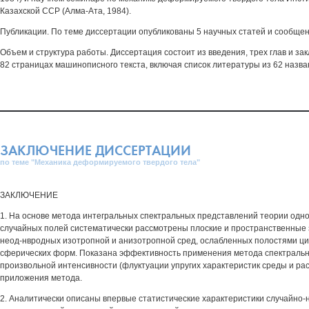
Казахской ССР (Алма-Ата, 1984).
Публикации. По теме диссертации опубликованы 5 научных статей и сообщен
Объем и структура работы. Диссертация состоит из введения, трех глав и за
82 страницах машинописного текста, включая список литературы из 62 назван
ЗАКЛЮЧЕНИЕ ДИССЕРТАЦИИ
по теме "Механика деформируемого твердого тела"
ЗАКЛЮЧЕНИЕ
1. На основе метода интегральных спектральных представлений теории од
случайных полей систематически рассмотрены плоские и пространственные 
неод-нвродных изотропной и анизотропной сред, ослабленных полостями ци
сферических форм. Показана эффективность применения метода спектраль
произвольной интенсивности (флуктуации упругих характеристик среды и ра
приложения метода.
2. Аналитически описаны впервые статистические характеристики случайно