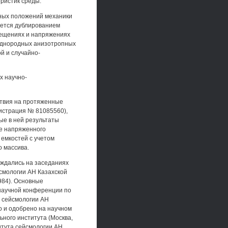
ристик среды.
ных положений механики
ается дублированием
ещениях и напряжениях
еоднородных анизотропных
й и случайно-
х научно-
ствия на протяженные
гистрация № 81085560),
ые в ней результаты
те напряженного
емкостей с учетом
о массива.
уждались на заседаниях
смологии АН Казахской
984). Основные
научной конференции по
 сейсмологии АН
о и одобрено на научном
ного института (Москва,
итута сейсмологии АН