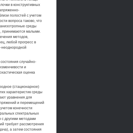
олочки в конструктивных
напряженно-
лизи полостей с учетом
сти вопроса таково, что
 анизотропные среды
ло, принимаются малыми.
лечения методов,
ец, любой прогресс в
но-неоднородной
состояния случайно-
изменчивости и
тохастическая оценка
родное (стационарное)
гих характеристик среды
ают уравнения для
напряжений и перемещений
 учетом конечности
гральных спектральных
 с другими методами
ний требует рассмотрения
ача), а затем состояния