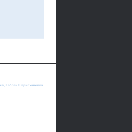
аев, Каблан Шарипханович