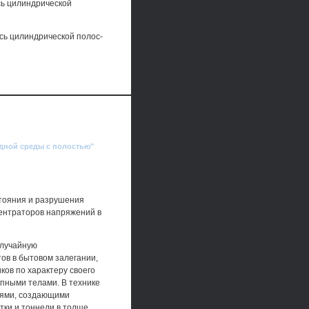
сь цилиндрической
ось цилиндрической полос-
одной среды с полостью"
стояния и разрушения
ентраторов напряжений в
случайную
тов в бытовом залегании,
ков по характеру своего
пными телами. В технике
тиями, создающими
тки и тоннели в толще