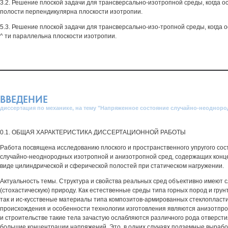
3.2. Решение плоской задачи для трансверсально-изотропной среды, когда о
полости перпендикулярна плоскости изотропии.
5.3. Решение плоской задачи для трансверсально-изо-тропной среды, когда 
^ ти параллельна плоскости изотропии.
ВВЕДЕНИЕ
диссертация по механике, на тему "Напряженное состояние случайно-неоднор
0.1. ОБЩАЯ ХАРАКТЕРИСТИКА ДИССЕРТАЦИОННОЙ РАБОТЫ
Работа посвящена исследованию плоского и пространственного упругого со
случайно-неоднородных изотропной и анизотропной сред, содержащих конц
виде цилиндрической и сферической полостей при статическом нагружении.
Актуальность темы. Структура и свойства реальных сред объективно имеют 
(стохастическую) природу. Как естественные среды типа горных пород и грун
так и ис-кусственые материалы типа композитов-армированных стеклопласти
происхождения и особенности технологии изготовления являются анизотпро
и строительстве такие тела зачастую ослабляются различного рода отверс
большие концентрации напряжений. Это, в одних случаях подземные вырабо