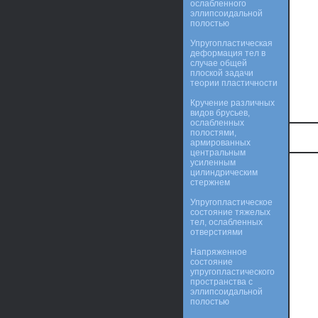
ослабленного
эллипсоидальной
полостью
Упругопластическая
деформация тел в
случае общей
плоской задачи
теории пластичности
Кручение различных
видов брусьев,
ослабленных
полостями,
армированных
центральным
усиленным
цилиндрическим
стержнем
Упругопластическое
состояние тяжелых
тел, ослабленных
отверстиями
Напряженное
состояние
упругопластического
пространства с
эллипсоидальной
полостью