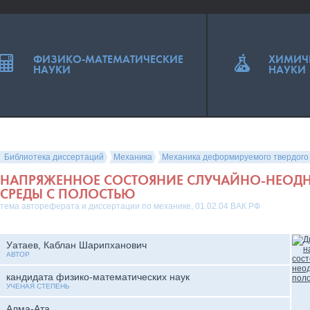
ФИЗИКО-МАТЕМАТИЧЕСКИЕ
ХИМИЧ
НАУКИ
НАУКИ
Библиотека диссертаций
Механика
Механика деформируемого твердого
НАПРЯЖЕННОЕ СОСТОЯНИЕ СЛУЧАЙНО-НЕО
СРЕДЫ С ПОЛОСТЬЮ
тема автореферата и диссертации по механике, 01.02.04 ВАК РФ
Уатаев, Каблан Шарипханович
АВТОР
кандидата физико-математических наук
УЧЕНАЯ СТЕПЕНЬ
Алма-Ата