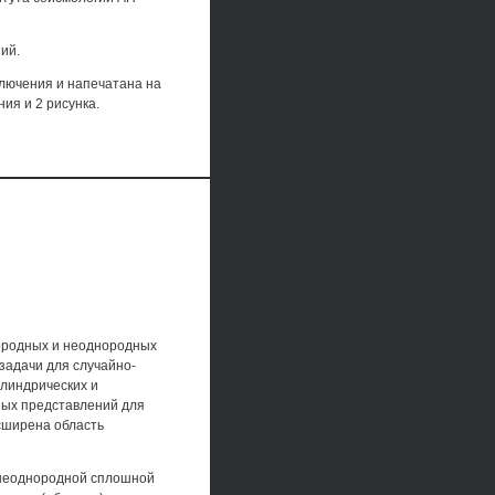
ий.
ключения и напечатана на
ия и 2 рисунка.
нородных и неоднородных
задачи для случайно-
линдрических и
ных представлений для
сширена область
-неоднородной сплошной