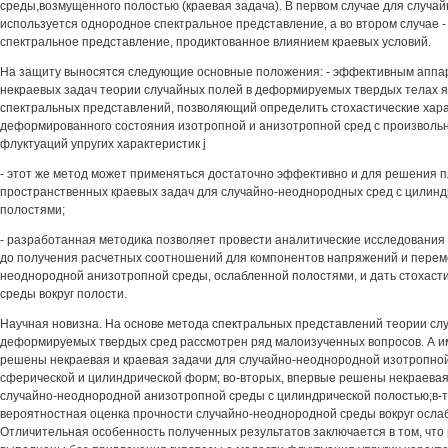
среды,возмущенного полостью (краевая задача). В первом случае для случа
используется однородное спектральное представление, а во втором случае 
спектральное представление, продиктованное влиянием краевых условий.
На защиту выносятся следующие основные положения: - эффективным аппа
некраевых задач теории случайных полей в деформируемых твердых телах 
спектральных представлений, позволяющий определить стохастические хар
деформированного состояния изотропной и анизотропной сред с произвол
флуктуаций упругих характеристик j
- этот же метод может применяться достаточно эффективно и для решения п
пространственных краевых задач для случайно-неоднородных сред с цилинд
полостями;
- разработанная методика позволяет провести аналитические исследования
до получения расчетных соотношений для компонентов напряжений и перем
неоднородной анизотропной среды, ослабленной полостями, и дать стохаст
среды вокруг полости.
Научная новизна. На основе метода спектральных представлений теории сл
деформируемых твердых сред рассмотрен ряд малоизученных вопросов. А им
решены некраевая и краевая задачи для случайно-неоднородной изотропно
сферической и цилиндрической форм; во-вторых, впервые решены некраевая
случайно-неоднородной анизотропной среды с цилиндрической полостью;в-т
вероятностная оценка прочности случайно-неоднородной среды вокруг осла
Отличительная особенность полученных результатов заключается в том, что