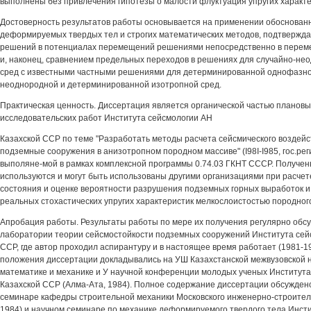
выполнены без привлечения гипотезы о малости флуктуация упругих характе
Достоверность результатов работы основывается на применении обоснован
деформируемых твердых тел и строгих математических методов, подтвержд
решений в потенциалах перемещений решениями непосредственно в перем
и, наконец, сравнением предельных переходов в решениях для случайно-н
сред с известными частными решениями для детерминированной однофазно
неоднородной и детерминированной изотропной сред.
Практическая ценность. Диссертация является органической частью плановы
исследовательских работ Института сейсмологии АН
Казахской ССР по теме "Разработать методы расчета сейсмического воздей
подземные сооружения в анизотропном породном массиве" (I98I-I985, гос.ре
выполяне-мой в рамках комплексной программы 0.74.03 ГКНТ СССР. Получен
используются и могут быть использованы другими организациями при расче
состояния и оценке вероятности разрушения подземных горных выработок и 
реальных стохастических упругих характеристик мелкослоистостью породног
Апробация работы. Результаты работы по мере их получения регулярно обс
лаборатории теории сейсмостойкости подземных сооружений Института сей
ССР, где автор проходил аспирантуру и в настоящее время работает (1981-1
положения диссертации докладывались на УШ Казахстанской межвузовской 
математике и механике и У научной конференции молодых ученых Института
Казахской ССР (Алма-Ата, 1984). Полное содержание диссертации обсужден
семинаре кафедры строительной механики Московского инженерно-строитель
1984) и научном семинаре по механике деформируемого твердого тела Инст