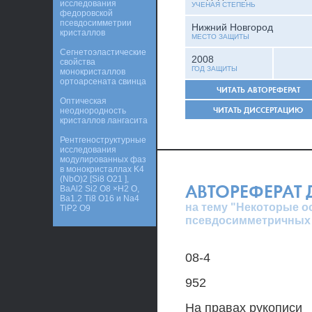
исследования
УЧЕНАЯ СТЕПЕНЬ
федоровской
псевдосимметрии
Нижний Новгород
кристаллов
МЕСТО ЗАЩИТЫ
Сегнетоэластические
2008
свойства
ГОД ЗАЩИТЫ
монокристаллов
ортоарсената свинца
ЧИТАТЬ АВТОРЕФЕРАТ
Оптическая
ЧИТАТЬ ДИССЕРТАЦИЮ
неоднородность
кристаллов лангасита
Рентгеноструктурные
исследования
модулированных фаз
в монокристаллах K4
(NbO)2 [Si8 O21 ],
АВТОРЕФЕРАТ
BaAl2 Si2 O8 ×H2 O,
Ba1.2 Ti8 O16 и Na4
на тему "Некоторые о
TiP2 O9
псевдосимметричных 
08-4
952
На правах рукописи