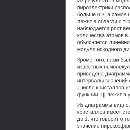
Из результатов моде
пироэлектрики распол
больше 0.3, а самое
лежит в области с т^р
наблюдается рост ве
количества атомов в 
объясняется линейно
модуля исходного ди
Кроме того, нами бы
известных нсмолекул
приведена диаграмма
интервалы значений 
- число кристаллов 
функции Т|| лежит в 
Из диаграммы видно,
кристаллов имеет ст
до 1, что говорит о 
значение пирокоэфф