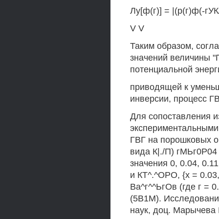
Лу[ф(г)] = |(р(г)ф(-гУК
V V
Таким образом, согл
значений величины "
потенциальной энерг
приводящей к уменьш
инверсии, процесс Г
Для сопоставления и
экспериментальными
ГВГ на порошковых о
вида К|./П) гМЬг0Р0
значения 0, 0.04, 0.11
и КТ^.^ОРО, {х = 0.03
Ва^г^^ЬгОв (где г = 0
(5В1М). Исследования
наук, доц. Марычева