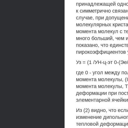
принадлежащей одном
к симметрично связа
случае, при допущен
молекулярных крист
момента молекул с т
много больший, чем 
показано, что единс
пирокоэффициентов 
Уз = (1 /УН-ц-эт 0-(Эе
где 0 - угол между п
момента молекулы, (I
момента молекулы, Т
деформации при пост
элементарной ячейки
Из (2) видно, что ес
изменение дипольног
тепловой деформаци