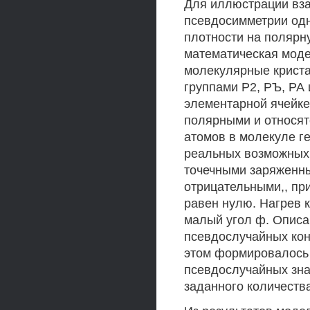
Для иллюстрации вза
псевдосимметрии од
плотности на полярн
математическая моде
молекулярные крист
группами Р2, РЪ, РА 
элементарной ячейк
полярными и относятся
атомов в молекуле г
реальных возможных
точечными заряженн
отрицательными,, пр
равен нулю. Нагрев 
малый угол ф. Описа
псевдослучайных кон
этом формировалось
псевдослучайных зна
заданного количеств