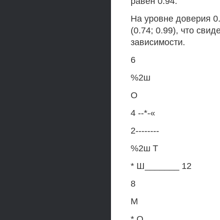
равен 0.94.
На уровне доверия 0
(0.74; 0.99), что св
зависимости.
6
%2ш
О
4 --*-«
2--------
%2ш Т
* Ш_______ 12
8
М
* О