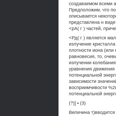
создаваемом всеми а
Предположим, что пот
описывается некотор
представлена н виде
<рА( г ) частей, прич
<Рд( г ) является мал
излучение кристалла
плотности иона (или
равновесия, то, очев
излучении колебания
уравнения движения 
потенциальной энерг
зависимости значени
восприимчивости %2ш
потенциальной энергии
(?)] • (3)
Величина т)вводится 