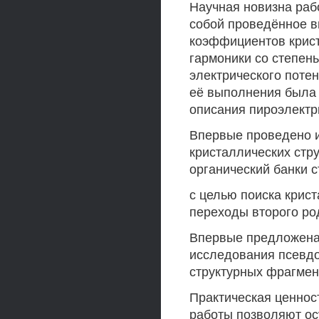
Научная новизна раб
собой проведённое в
коэффициентов крист
гармоники со степен
электрического поте
её выполнения была 
описания пироэлектр
Впервые проведено 
кристаллических стру
органический банки 
с целью поиска крис
переходы второго род
Впервые предложена 
исследования псевдо
структурных фрагмен
Практическая ценнос
работы позволяют о