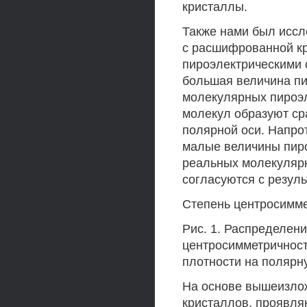
кристаллы.
Также нами был иссл
с расшифрованной кр
пироэлектрическими 
большая величина п
молекулярных пироэл
молекул образуют ср
полярной оси. Напро
малые величины пиро
реальных молекулярн
согласуются с резул
Степень центросимм
Рис. 1. Распределен
центросимметричност
плотности на полярн
На основе вышеизло
кристаллов, проявля