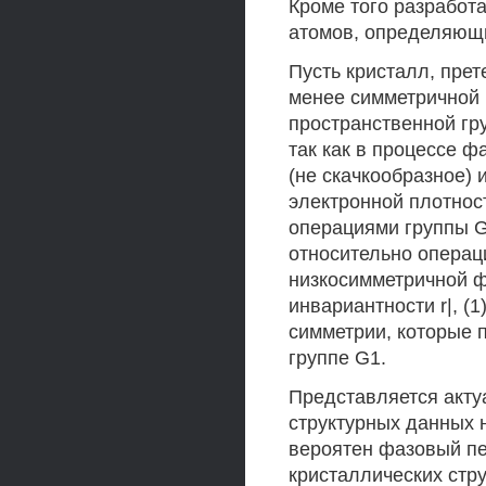
Кроме того разработ
атомов, определяющи
Пусть кристалл, пре
менее симметричной 
пространственной гру
так как в процессе ф
(не скачкообразное) 
электронной плотнос
операциями группы G
относительно операц
низкосимметричной ф
инвариантности r|, (
симметрии, которые п
группе G1.
Представляется акту
структурных данных 
вероятен фазовый пе
кристаллических стр