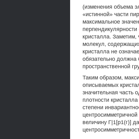
(изменения объема эл
«истинной» части пи
максимальное значени
перпендикулярности 
кристалла. Заметим,
молекул, содержащих
кристалла не означае
обязательно должна 
пространственной гр
Таким образом, макс
описываемых кристал
значительная часть 
плотности кристалла
степени инвариантнос
центросимметричной 
величину Г|1[р1(г)] 
центросимметричност