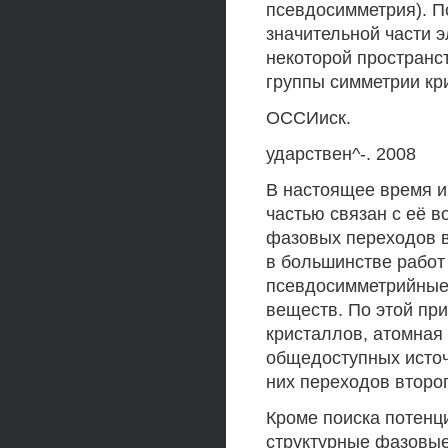
псевдосимметрия). П
значительной части 
некоторой пространс
группы симметрии кри
ОССИиск.
ударствен^-. 2008
В настоящее время и
частью связан с её 
фазовых переходов в
в большинстве работ
псевдосимметрийные 
веществ. По этой пр
кристаллов, атомная 
общедоступных источ
них переходов второг
Кроме поиска потенц
структурные фазовые