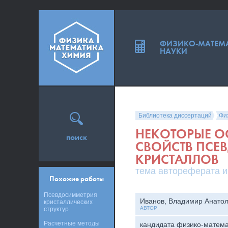
ФИЗИКО-МАТЕМ
НАУКИ
Библиотека диссертаций
Фи
НЕКОТОРЫЕ О
поиск
СВОЙСТВ ПСЕ
КРИСТАЛЛОВ
тема автореферата и
Похожие работы
Псевдосимметрия
Иванов, Владимир Анато
кристаллических
АВТОР
структур
Расчетные методы
кандидата физико-матема