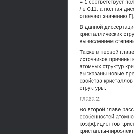
= 1 соответствует по
/ е С11, а полная ди
отвечает значению Г|,
В данной диссертаци
кристаллических стру
вычислением степени
Также в первой глав
источников причины 
атомных структур кри
высказаны новые пре
свойства кристаллов
структуры.
Глава 2.
Во второй главе рас
особенностей атомно
коэффициентов крис
кристаплы-пироэлект