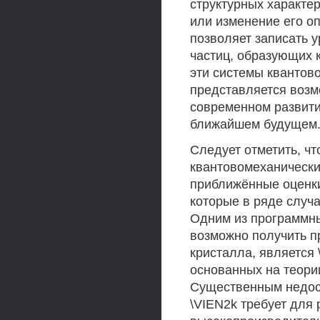
структурных характе
или изменение его о
позволяет записать 
частиц, образующих 
эти системы квантов
представляется возм
современном развитии
ближайшем будущем
Следует отметить, ч
квантовомеханическ
приближённые оценк
которые в ряде случ
Одним из программны
возможно получить п
кристалла, является 
основанных на теории
Существенным недоста
\VIEN2k требует для