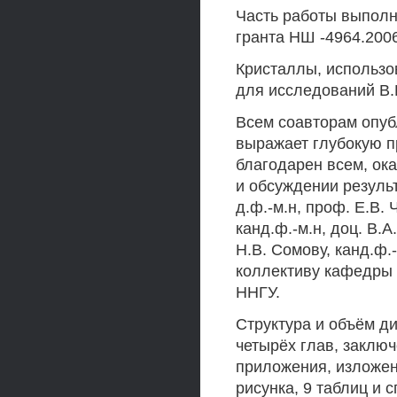
Часть работы выполн
гранта НШ -4964.2006
Кристаллы, использо
для исследований В.
Всем соавторам опуб
выражает глубокую п
благодарен всем, о
и обсуждении резуль
д.ф.-м.н, проф. Е.В. 
канд.ф.-м.н, доц. В.А
Н.В. Сомову, канд.ф.-
коллективу кафедры 
ННГУ.
Структура и объём ди
четырёх глав, заключ
приложения, изложен
рисунка, 9 таблиц и 