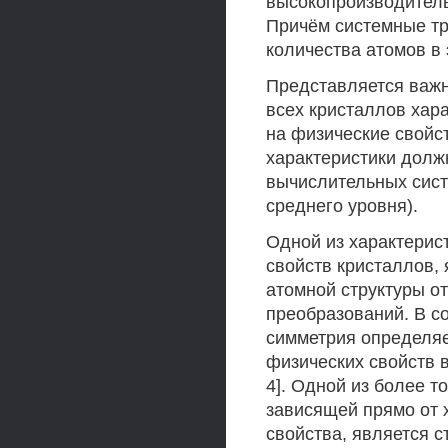
высокопроизводитель
Причём системные т
количества атомов в
Представляется важ
всех кристаллов хара
на физические свойс
характеристики дол
вычислительных сист
среднего уровня).
Одной из характерис
свойств кристаллов, 
атомной структуры о
преобразований. В с
симметрия определяе
физических свойств 
4]. Одной из более т
зависящей прямо от 
свойства, является с