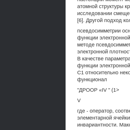
атомной структуры к
исследовании смещен
[6]. Другой подход к
псевдосимметрии осн
функции электронной 
методе псевдосиммет
электронной плотнос
В качестве параметр
функции электронной 
С1 относительно нек
функционал
"ДРООР «IV " (1>
V
где - оператор, соот
элементарной ячейки
инвариантности. Мак