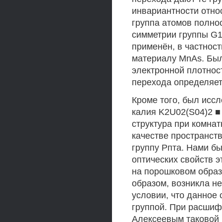
инвариантности отно
группа атомов полно
симметрии группы G1
применён, в частност
материалу MnAs. Был
электронной плотнос
перехода определяет
Кроме того, был исс
калия K2U02(S04)2 ■
структура при комна
качестве пространст
группу Рпта. Нами б
оптических свойств э
на порошковом образ
образом, возникла н
условии, что данное
группой. При расшифр
Алексеевым таковой 