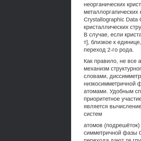
неорганических крис
металлоргапических 
Crystallographic Data
кристаллических стр
В случае, если крис
т], близкое к единиц
переход 2-го рода.
Как правило, не все
механизм структурно
словами, диссимметр
низкосимметричной 
атомами. Удобным с
приоритетное участи
является вычисление
систем
атомов (подрешёток)
симметричной фазы G
перехода дают те гр