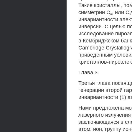
Такие кристаллы, по
симметрии С„, или C
инвариантности элек
инверсии. С целью п
исследование пироэл
в Кембриджском банк
Cambridge Crystallog
приведённым услови
кристаллов-пироэлек
Глава 3.
Третья глава посвящ
генерации второй гар
инвариантности (1) а
Нами предложена мо
лазерного излучения
заключающаяся в сле
атом, ион, группу ио