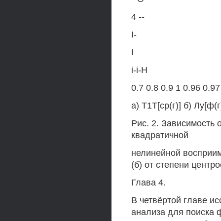
4 --
I-
I
i-i-H
0.7 0.8 0.9 1 0.96 0.97
а) Т1Т[ср(г)] б) Лу[ф(г
Рис. 2. Зависимость
квадратичной
нелинейной восприим
(б) от степени центро
Глава 4.
В четвёртой главе и
анализа для поиска 