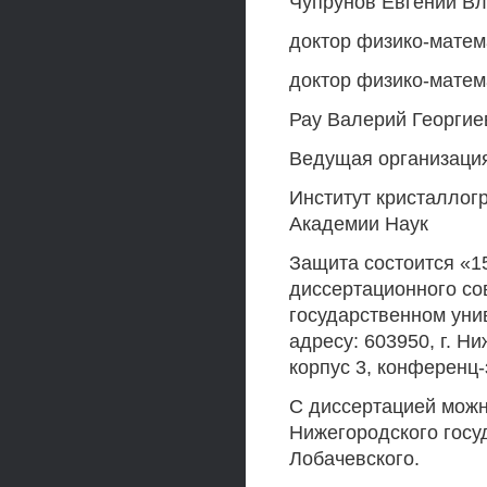
Чупрунов Евгений В
доктор физико-матем
доктор физико-матем
Рау Валерий Георгие
Ведущая организаци
Институт кристаллог
Академии Наук
Защита состоится «15»
диссертационного со
государственном унив
адресу: 603950, г. Н
корпус 3, конференц-
С диссертацией можн
Нижегородского госуд
Лобачевского.