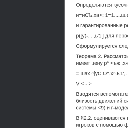
Определяются кусочн
и=иСЪ,ха>; 1=1.....ш.ез, 
и гарантированные рез
р([у(-. . ,ь'1'] для п
Сформулируется сл
Теорема 2. Рассмат
имеет цену р° <ъж ,хж ,
= шах ^[уС О^.х^.ь'1',
V < - >
Вводятся вспомогате
близость движений с
системы <9) и г-мод
В §2.2. оцениваются
игроков с помощью фу