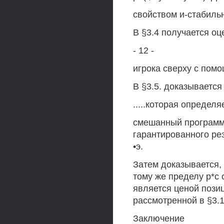
свойством и-стабиль
В §3.4 получается оц
- 12 -
игрока сверху с пом
В §3.5. доказывается
.....которая определя
смешанный программ
гарантированного рез
•э.
Затем доказывается, 
тому же пределу р*с о 
является ценой поз
рассмотренной в §3.1
Заключение