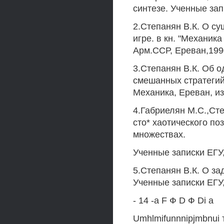
синтезе. Ученные зап
2.Степанян В.К. О с
игре. в кн. "Механик
Арм.ССР, Ереван,1990
3.Степанян В.К. Об 
смешанных стратегий
Механика, Ереван, из
4.Габриелян М.С.,Ст
сто* хаотического по
множествах.
Ученные записки ЕГУ,
5.Степанян В.К. О за
Ученные записки ЕГУ,
- 14 -a F Ф D Ф Di а
Umhlmifunnnipjmbnui т