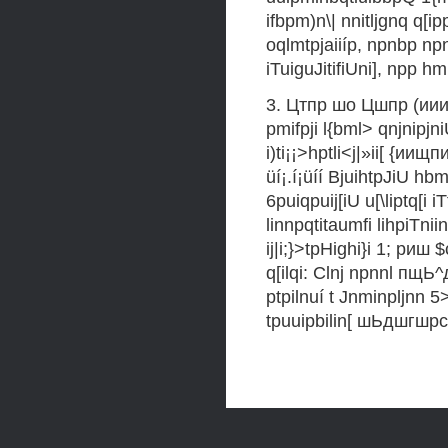
ifbpm)n\| nnitljgnq q[i
oqlmtpjaiiíp, npnbp npnjij
iTuiguJitifiUni], npp hmlii
3. Цтпр шо Цшпр (ии
pmifpji l{bml> qnjnipjniU¡
i)ti¡¡>hptli<j|»ii[ {иищ
üí¡.í¡üíí BjuihtpJiU h
6puiqpuij[iU u[\liptq[i 
linnpqtitaumfi lihpiTniin
ij|i;}>tpHighi}i 1; риш $
q[ilqi: Clnj npnnl пщЬ^
ptpilnuí t Jnminpljnn 5>
tpuuipbilin[ шЬдшгшрс)