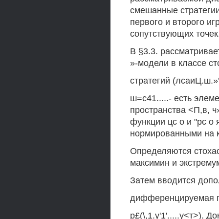
смешанные стратегии
первого и второго и
сопутствующих точек
В §3.3. рассматрива
»-модели в классе с
стратегий (лсаиЦ.ш.»'1'.
ш=с41.....- есть эле
пространства <П,в, ч
функции цс о и "рс 
нормированными на к
Определяются стоха
максимин и экстремум
Затем вводится допо
дифференцируемая по
р£(\,1.у'1'.....у<т>).