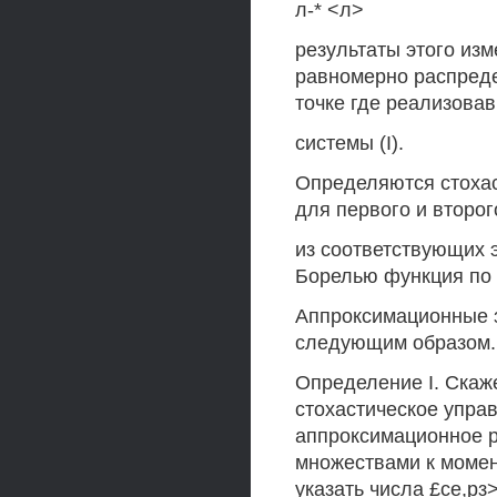
л-* <л>
результаты этого изм
равномерно распреде
точке где реализова
системы (I).
Определяются стоха
для первого и второг
из соответствующих 
Борелью функция по
Аппроксимационные 
следующим образом.
Определение I. Скаж
стохастическое упра
аппроксимационное 
множествами к момен
указать числа £се,рз