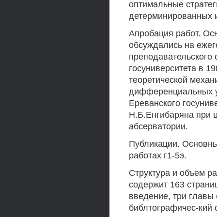
оптимальные стратег
детерминированных и
Апробация работ. Ос
обсуждались на еже
преподавательского 
госуниверситета в 19
теоретической механи
дифференциальных у
Ереванского госунив
Н.Б.Енгибаряна при 
абсерватории.
Публикации. Основны
работах г1-5э.
Структура и объем р
содержит 163 страни
введение, три главы
библтографичес-кий 