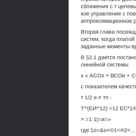
сближения с т целев
кое управление с пов
аппроксимационное р
Вторая глава посвя
систем, когда платой
заданные моменты в
В §2.1 дается поста
линейной системы
х « АСОх + ВСОи + С
с показателем качест
т 1/2 е п тп -
Т*'(ЕИ*'12) =12 ЕС*1
>.=1 1|=и=»
где 1о=&о<©1<®2<...