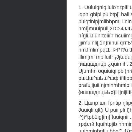
1. Uuluignigiluiö t tplf
iqpn-ghipiipuibtp[i haiila
puiqtlnipjmlibbpm| ilnint
hmi}muuipuilj2D'>4JJUI'
hírjli.iJiünrtoiiíT hcui
ljjimuinli[i1n)hinui ф
hmJmlimpqt1 ll>PI?ü tf
illim[ml mpiluifr ¡Jjt
[ищцшдпцр ¿quimil t 2tqb[
Ujumhri oquiuiqiipbi(nri
ршЦш^шЬш^шф ifitipp
prafujijuii njminmhmlpiili
{ишцшдпцЬЬр}! Ijnijiíti
2. Цшпр шп Ipntip rjfi
Juuiqli qlt(i U puiilpfi l
i^)i^tpb1ig]im[ tuuiqniil,
трфлй tquihtpjib hhmin
uuipminbqtiuibbpQ 1{mn