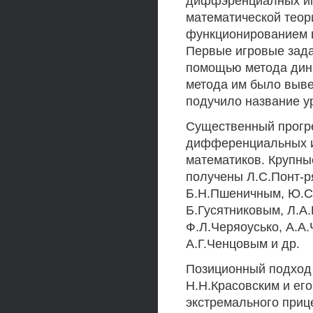
диффэренциалных иг
математической теор
функционированием в
Первые игровые зада
помощью метода дина
метода им было выве
подучило название у
Существенный прогр
дифференциальных иг
математиков. Крупные
получены Л.С.Понт-р
Б.Н.Пшеничным, Ю.С.
Б.Гусятниковым, Л.А
Ф.Л.Черяоусько, А.А.
А.Г.Ченцовым и др.
Позиционный подход
Н.Н.Красовским и ег
экстремального приц