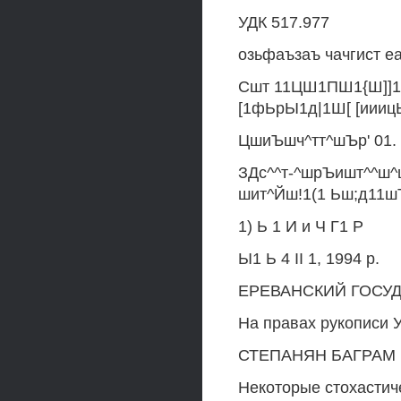
УДК 517.977
озьфаъзаъ чачгист е
Сшт 11ЦШ1ПШ1{Ш]]1'
[1фЬрЫ1д|1Ш[ [иииц
ЦшиЪшч^тт^шЪр' 01.
ЗДс^^т-^шрЪишт^^ш^
шит^Йш!1(1 Ьш;д11ш
1) Ь 1 И и Ч Г1 Р
Ы1 Ь 4 II 1, 1994 р.
ЕРЕВАНСКИЙ ГОСУ
На правах рукописи 
СТЕПАНЯН БАГРАМ
Некоторые стохастич