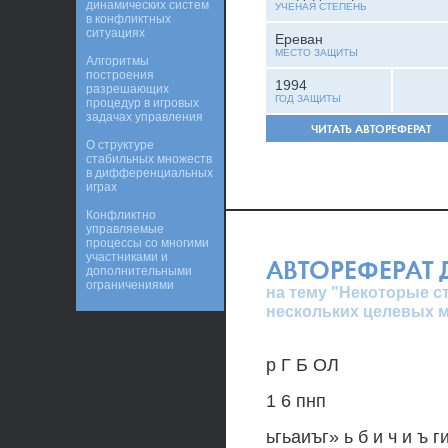
динамических систем
УЧЕНАЯ СТЕПЕНЬ
в конфликтных
ситуациях
Ереван
МЕСТО ЗАЩИТЫ
Алгоритмы
построения
1994
разрешающих
ГОД ЗАЩИТЫ
процедур в игровых
задачах управления
ЧИТАТЬ АВТОРЕФЕРАТ
О структуре
стабильных множеств
в дифференциальных
играх
Конфликтно
управляемые
процессы со многими
участниками и
АВТОРЕФЕРАТ
дополнительными
ограничениями
на тему "Некоторые 
нескольких целевых 
р Г Б ОЛ
1 6 пнп
ьгьаиъг» ь б и ч и ъ 