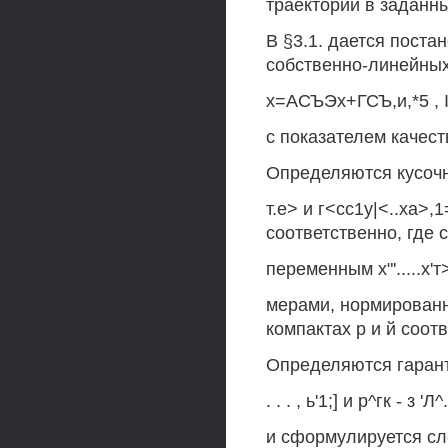
траектории в заданн
В §3.1. дается пост
собственно-линейных
х=АСЪЭх+ГСЪ,и,*5 , I
с показателем качеств
Определяются кусочно
т.е> и г<сс1у|<..ха>,1
соответственно, где 
переменным х"'.....х'
мерами, нормированн
компактах р и й соот
Определяются гарантир
. . . , ь'1;] и р^гк - з
и сформулируется с