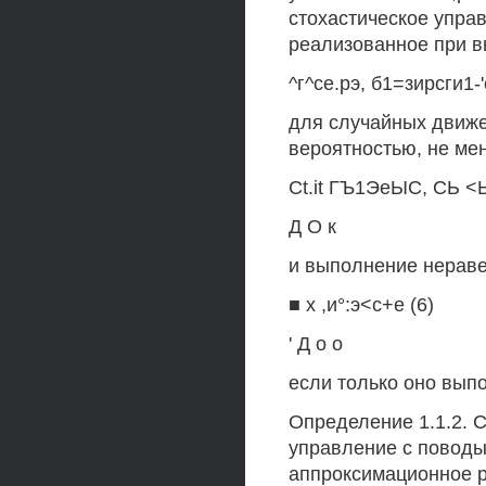
стохастическое упра
реализованное при 
^г^се.рэ, б1=зирсги1-
для случайных движени
вероятностью, не мен
Ct.it ГЪ1ЭеЫС, СЬ <Ь
Д О к
и выполнение нераве
■ х ,и°:э<с+е (6)
' Д о о
если только оно вып
Определение 1.1.2. 
управление с поводы
аппроксимационное р