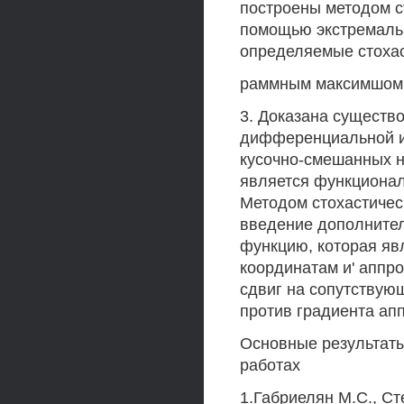
построены методом с
помощью экстремальн
определяемые стохас
раммным максимшом,
3. Доказана существ
дифференциальной иг
кусочно-смешанных ны
является функционал
Методом стохастическ
введение дополнител
функцию, которая я
координатам и' аппр
сдвиг на сопутствую
против градиента а
Основные результат
работах
1.Габриелян М.С., С