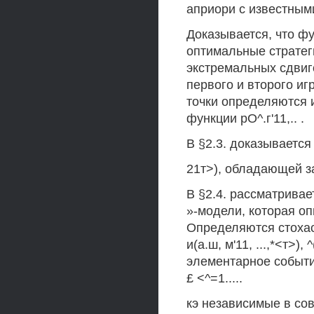
априори с известным
Доказывается, что фун
оптимальные стратег
экстремальных сдвиг
первого и второго иг
точки определяются 
функции рО^.г'11,.. .
В §2.3. доказывается 
21т>), обладающей з
В §2.4. рассматрива
»-модели, которая о
Определяются стохас
и(а.ш, м'11, ...,*<т>), 
элементарное событие
£ <^=1.....
кэ независимые в со