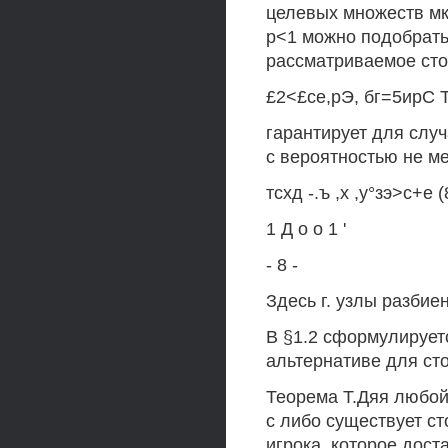
целевых множеств мк
р<1 можно подобрать 
рассматриваемое сто
£2<£се,рЭ, бг=5ирС Т
гарантирует для случа
с вероятностью не м
тсхд -.ъ ,х ,у°зэ>с+е (
1 Д о о 1 '
- 8 -
Здесь г. узлы разбие
В §1.2 сформулирует
альтернативе для ст
Теорема Т.Дяя любой
с либо существует с
игрока, которое дос