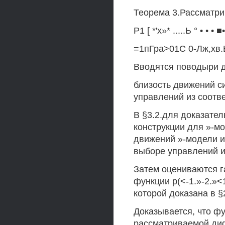
Теорема 3.Рассматр
Р1 [ *'х»* .....Ь ° • • • ■
=1пГра>01С 0-Лж,хв.Ь
Вводятся поводыри д
близость движений с
управлений из соотв
В §3.2.для доказате
конструкции для »-м
движений »-модели и
выборе управлений и
Затем оцениваются г
функции р(<-1.»-2.»<
которой доказана в §2
Доказывается, что функ
рассматриваемой ди