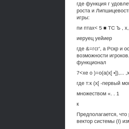
где функция г удовл
роста и Липшицевост
игры:
пи птах< 5 ■ ТС Ъ , х,
иеруец уейиер
где &=гсг', а Рскр и
возможности игроков
функционал
7<хе о )=о(а(х[ •]),... ,х
где т:к (х[ -первый м
множеством «. . 1
к
Предполагается, что
вектор системы (I) и