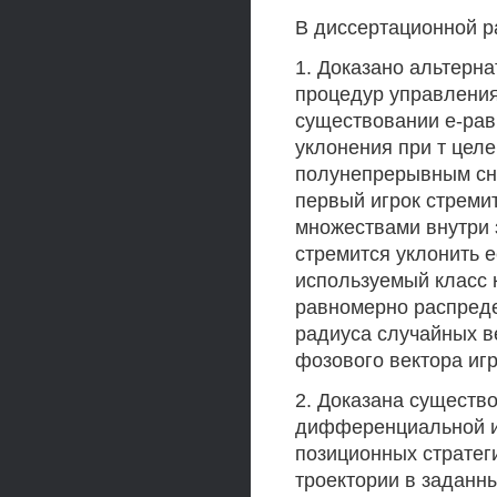
В диссертационной р
1. Доказано альтерн
процедур управлени
существовании е-ра
уклонения при т цел
полунепрерывным сни
первый игрок стреми
множествами внутри 
стремится уклонить е
используемый класс 
равномерно распреде
радиуса случайных в
фозового вектора иг
2. Доказана существ
дифференциальной иг
позиционных стратег
троектории в заданн