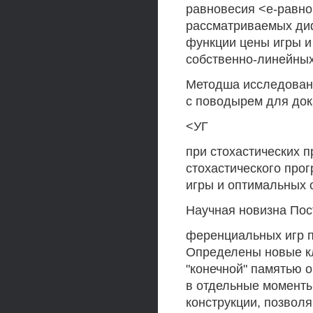
равновесия <е-равно
рассматриваемых ди
функции цены игры и
собственно-линейных
Методша исследовани
с поводырем для док
<УГ
при стохастических 
стохастического про
игры и оптимальных 
Научная новизна Пос
ференциальных игр п
Определены новые кл
"конечной" памятью 
в отдельные момент
конструкции, позвол