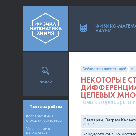
ФИЗИКО-МАТЕМ
НАУКИ
Библиотека диссертаций
Ма
НЕКОТОРЫЕ С
поиск
ДИФФЕРЕНЦИА
ЦЕЛЕВЫХ МНО
тема автореферата и
Похожие работы
Кооперативные
Степарян, Ваграм Калант
стохастические игры
АВТОР
Управление и
наблюдение
кандидата физико-матема