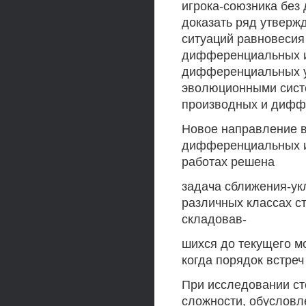
игрока-союзника без 
доказать ряд утверж
ситуаций равновесия
дифференциальных и
дифференциальных у
эволюционными систе
производных и дифф
Новое направление 
дифференциальных иг
работах решена
задача сближения-ук
различных классах с
складовав-
шихся до текущего м
когда порядок встре
При исследовании с
сложности, обусловл