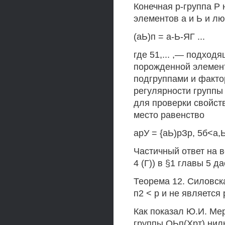
Конечная р-группа Р
элементов а и Ь и л
(аЬ)п = а-Ь-ЯГ ...
где 51,... ,— подхо
порожденной элемент
подгруппами и фактор
регулярности группы
для проверки свойст
место равенство
арУ = {аЬ)рЗр, 5б<а,Ь
Частичный ответ на в
4 (Г)) в §1 главы 5 да
Теорема 12. Силовск
п2 < р и не является р
Как показал Ю.И. Мер
группы ОЬп(Хрт) ниль