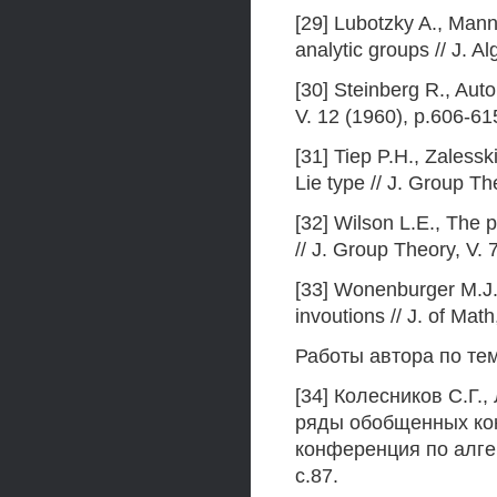
[29] Lubotzky A., Mann 
analytic groups // J. A
[30] Steinberg R., Auto
V. 12 (1960), p.606-61
[31] Tiep P.H., Zalessk
Lie type // J. Group T
[32] Wilson L.E., The 
// J. Group Theory, V. 
[33] Wonenburger M.J.
invoutions // J. of Ma
Работы автора по те
[34] Колесников С.Г.
ряды обобщенных кон
конференция по алгеб
с.87.