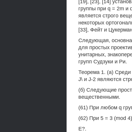
[19], [23], [14] уст
группы при q = 2m и q
является строго вещ
некоторых ортогонал
[33], Фейт и Цукерман
Следующая, основная
для простых проекти
унитарных, знакопере
групп Судзуки и Ри.
Теорема 1. (а) Среди
J\ и J-2 являются ст
(б) Следующие прост
вещественными.
(61) При любом q группы
(62) При 5 = 3 (mod 4)
Е?.