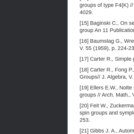
groups of type F4{K) /
4029.
[15] Baginski C., On se
group An 11 Publicatio
[16] Baumslag G., Wrea
V. 55 (1959), p. 224-2
[17] Carter R., Simple
[18] Carter R., Fong P
Groups// J. Algebra, V.
[19] Ellers E.W., Nolte 
groups // Arch. Math., 
[20] Feit W., Zuckermar
spin groups and symple
253.
[21] Gibbs J. A., Autom