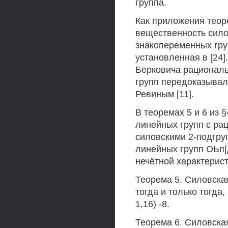
группа.
Как приложения теоре
вещественность сило
знакопеременных гру
установленная в [24].
Берковича рациональ
групп передоказывала
Ревиным [11].
В теоремах 5 и 6 из 
линейных групп с ра
силовскими 2-подгру
линейных групп ОЬп[д
нечётной характерист
Теорема 5. Силовска
тогда и только тогда,
1,16) -8.
Теорема 6. Силовская