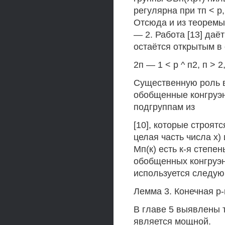
регулярна при тп < р
Отсюда и из теоремы
— 2. Работа [13] даё
остаётся открытым в 
2п — 1 < р ^ п2, п > 2, 
Существенную роль в
обобщенные конгруэн
подгруппам из
[10], которые строятся
целая часть числа х) и
Мп(к) есть к-я степе
обобщенных конгруэнц
используется следующ
Лемма 3. Конечная р-г
В главе 5 выявлены т
является мощной.