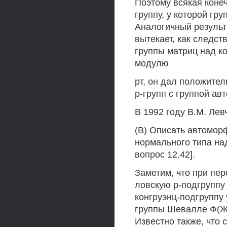
Поэтому всякая коне
группу, у которой гр
Аналогичный результ
вытекает, как следст
группы матриц над к
модулю
рт, он дал положите
р-групп с группой а
В 1992 году В.М. Ле
(В) Описать автомор
нормального типа над 
вопрос 12.42].
Заметим, что при пер
ловскую р-подгруппу
конгруэнц-подгруппу у
группы Шевалле Ф(Жр
Известно также, что 