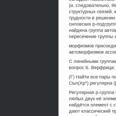
(и, следовательно, Яп
структурных связей, 
трудности в решении
силовских р-подгрупп
найдена группа автом
пересечение группы 
морфизмов присоединё
автоморфизмов ассоц
С линейными группам
вопрос Б. Верфрица:
(Г) Найти все пары п
СЬп(Хр*) регулярна ([
Регулярная р-группа
любых двух её элемен
найдётся элемент с 
дают классический п