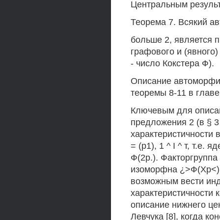
Центральным резуль
Теорема 7. Всякий а
больше 2, является 
графового и (явного)
- число Кокстера Ф).
Описание автоморфиз
теоремы 8-11 в главе
Ключевым для описа
предложения 2 (в § 3 
характеристичности в
= (р1), 1 ^ I ^ т, т.
Ф(2р.). Факторгруппа
изоморфна ¿>Ф(Хр<) 
возможным вести инд
характеристичности к
описание нижнего це
Левчука [8], когда 