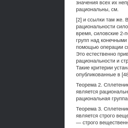
значения всех их не
рациональны, см.
[2] и ссылки там же.
рациональности силов
время, силовские 2-
групп над конечными 
помощью операции сп
Это естественно при
рациональности и ст
Такие критерии уста
опубликованные в [48
Теорема 2. Сплетение
является рационально
рациональная группа
Теорема 3. Сплетение
является строго веще
— строго вещественн