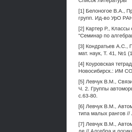
Список литературы
[1] Белоногое В.А., 
групп. Ид-во УрО РАН
[2] Картер Р., Класс
"Семинар по алгебраи
[3] Кондратьев A.C.,
мат. наук, Т. 41, №1 (
[4] Коуровская тетра
Новосибирск.: ИМ СО
[5] Левчук В.М., Свя
Ч. 2. Группы автоморф
с.63-80.
[6] Левчук В.М., Ав
типа малых рангов // 
[7] Левчук В.М., Ав
ле // Алгебра и логика