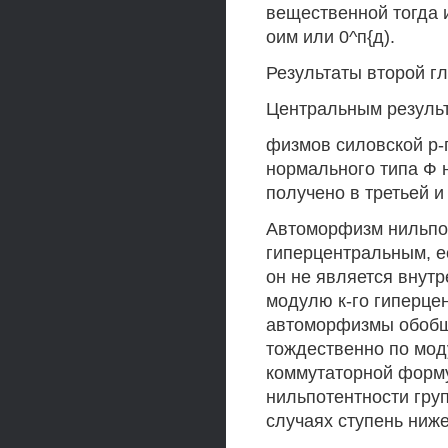
вещественной тогда и
оим или 0^п{д).
Результаты второй глав
Центральным результ
физмов силовской р
нормального типа Ф 
получено в третьей и
Автоморфизм нильпот
гиперцентральным, ес
он не является внутр
модулю к-го гиперце
автоморфизмы обобщ
тождественно по мод
коммутаторной форм
нильпотентности груп
случаях ступень ниже,