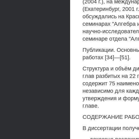
(2004 г.), на междун
(Екатеринбург, 2001 г
обсуждались на Крас
семинарах "Алгебра и
научно-исследовате
семинаре отдела "Ал
Публикации. Основны
работах [34]—[51].
Структура и объём ди
глав разбитых на 22
содержит 75 наимено
независимо для кажд
утверждения и форм
главе.
СОДЕРЖАНИЕ РАБ
В диссертации получ