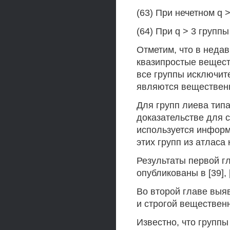
(63) При нечетном q > 
(64) При q > 3 группы
Отметим, что в неда
квазипростые веществ
все группы исключит
являются вещественн
Для групп лиева типа
доказательстве для с
используется информ
этих групп из атласа
Результаты первой г
опубликованы в [39], [
Во второй главе выя
и строгой вещественн
Известно, что групп