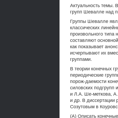
Актуальность темы. 
групп Шевалле над п
Группы Шевалле явл
классических линейн
произвольного типа 
составляют основной
как показывает анон
исчерпывают их вмес
группами.
В теории конечных гр
периодические групп
порож-даемости коне
силовских подгрупп и
и Л.А. Ше-меткова, А
и др. В диссертации
Созутовым в Коуровск
(А) Описать конечны