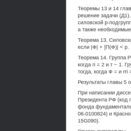
Теоремы 13 и 14 глав
решение задачи (Д1)
силовской р-подгруп
а также необходимые
Теорема 13. Силовск
если |Ф| + ]П(Ф)| < р.
Теорема 14. Группа Р
когда п = 2 и т ~ 1.
тогда, когда Ф = и rri 
Результаты главы 5 оп
При написании диссе
Президента РФ (код п
фонда фундаментальн
06-0100824) и Красно
15G090).