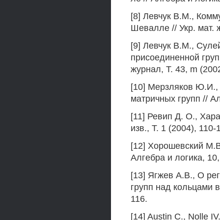
[8] Левчук В.М., Ком
Шевалле // Укр. мат. ж
[9] Левчук В.М., Сул
присоединенной групп
журнал, Т. 43, m (2002
[10] Мерзляков Ю.И.
матричных групп // Ал
[11] Ревип Д. О., Хар
изв., Т. 1 (2004), 110-
[12] Хорошевский М.В
Алгебра и логика, 10,
[13] Ягжев A.B., О р
групп над кольцами вы
116.
[14] Austin С., Nolle IV