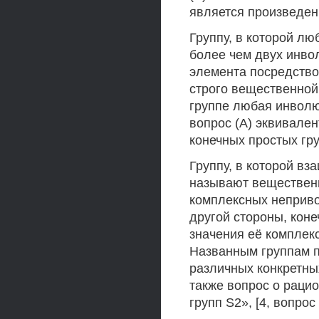
является произведени
Группу, в которой л
более чем двух инво
элемента посредство
строго вещественной.
группе любая инволю
вопрос (А) эквивале
конечных простых гру
Группу, в которой в
называют вещественн
комплексных непривод
другой стороны, кон
значения её комплек
Названным группам п
различных конкретных
также вопрос о раци
групп S2», [4, вопро