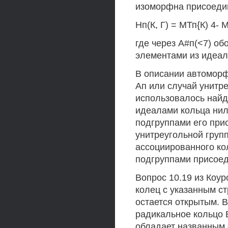
изоморфна присоедин
Нп(К, Г) = МТп{К) 4- М
где через А#п(<7) об
элементами из идеала
В описании автоморф
Ап или случай унитр
использовалось найд
идеалами кольца нил
подгруппами его при
унитреугольной групп
ассоциированного ко
подгруппами присоед
Вопрос 10.19 из Коу
колец с указанным с
остается открытым. В
радикальное кольцо Е
обладает названным с