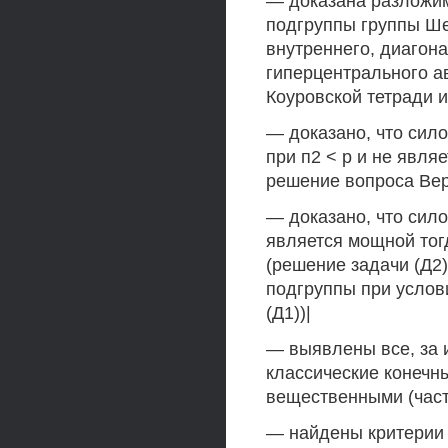
— доказана разложим
подгруппы группы Ше
внутреннего, диагон
гиперцентрального а
Коуровской тетради и 
— доказано, что сил
при п2 < р и не являе
решение вопроса Вер
— доказано, что сил
является мощной тогд
(решение задачи (Д2)
подгруппы при услови
(Д1))|
— выявлены все, за 
классические конечн
вещественными (части
— найдены критерии 