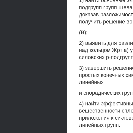
1) найти основные э
подгрупп групп Шева
доказав разложимост
получить решение во
(В);
2) выявить для разл
над кольцом Жрт а) 
силовских р-подгрупп
3) завершить решени
простых конечных си
линейных
и спорадических груп
4) найти эффективны
вещественности спле
приложения к си-лов
линейных групп.