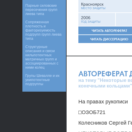
Красноярск
Парные силовские
МЕСТО ЗАЩИТЫ
пересечения групп
лиева типа
2006
Сопряженная
ГОД ЗАЩИТЫ
плотность и
факторизуемость
ЧИТАТЬ АВТОРЕФЕРАТ
подгрупп групп лиева
типа
ЧИТАТЬ ДИССЕРТАЦИЮ
Структурные
описания и связи
нильпотентных
матричных групп и
ассоциированных с
ними колец
АВТОРЕФЕРАТ
Групы Шевалле и их
на тему "Некоторые в
унипотентные
подгруппы
конечными кольцами
На правах рукописи
□ОЗОБ721
Колесников Сергей Г