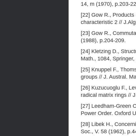
14, m (1970), p.203-22
[22] Gow R., Products o
characteristic 2 // J.A
[23] Gow R., Commutato
(1988), p.204-209.
[24] Kletzing D., Struc
Math., 1084, Springer, 
[25] Knuppel F., Thom
groups // J. Austral. M
[26] Kuzucuoglu F., L
radical matrix rings //
[27] Leedham-Green C.
Power Order. Oxford Un
[28] Libek H., Concerni
Soc., V. 58 (1962), p.