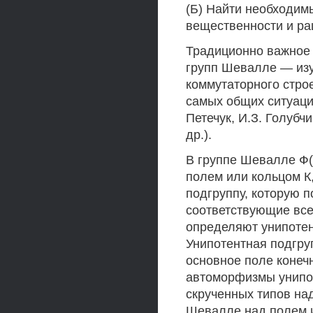
(Б) Найти необходим
вещественности и ра
Традиционно важное 
групп Шевалле — из
коммутаторного стро
самых общих ситуаци
Петечук, И.З. Голубчи
др.).
В группе Шевалле Ф(
полем или кольцом К
подгруппу, которую 
соответствующие вс
определяют унипотен
Унипотентная подгруп
основное поле конечн
автоморфизмы унипо
скрученных типов на
Шевалле над полем и