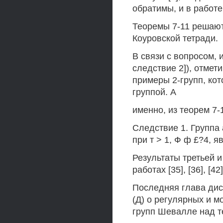
обратимы, и в работе
Теоремы 7-11 решают 
Коуровской тетради.
В связи с вопросом, 
следствие 2]), отме
примеры 2-групп, ко
группой. А
именно, из теорем 7-
Следствие 1. Группа
при т > 1, Ф ф £?4, я
Результаты третьей и
работах [35], [36], [42],
Последняя глава дис
(Д) о регулярных и м
групп Шевалле над т