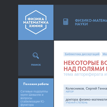
ФИЗИКО-МАТЕМ
НАУКИ
Библиотека диссертаций
Ма
НЕКОТОРЫЕ В
поиск
НАД ПОЛЯМИ
тема автореферата и
Похожие работы
Колесников, Сергей Генн
Сетевые подгруппы
АВТОР
групп Шевалле и
вопросы
доктора физико-математи
стабилизации К1-
УЧЕНАЯ СТЕПЕНЬ
функтора