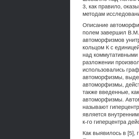
3, как правило, оказ
методам исследован
Описание автоморфи
полем завершил В.М. Л
автоморфизмов унитр
кольцом К с единице
над коммутативными 
разложении произвол
использовались граф
автоморфизмы, выдел
автоморфизмы, дейс
также введенные, ка
автоморфизмы. Автом
называют гиперцентра
является внутренним 
к-го гиперцентра дей
Как выявилось в [5], 