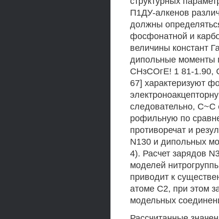
структурных парамет
П1ДУ-алкенов различ
должны определяться
фосфонатной и карб
величины констант Гам
дипольные моменты м
СНзСОгЕ! 1 81-1.90,
67] характеризуют ф
электроноакцепторну
следовательно, С~С 
рофильную по сравне
противоречат и резу
N130 и дипольных мо
4). Расчет зарядов N
моделей нитрогруппы
приводит к существе
атоме С2, при этом з
модельных соединен
Рассчитанные значен