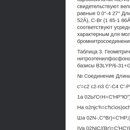
свидетельствуют вел
равные 0 0°-4 27° Дл
52Á), C-Br (1 85-1 86
соответствуют усред
характерным для мол
бромнитросоединени
Таблица 3. Геометрич
нитроэтенилфосфонато
базисы B3LYP/6-31+G
№ Соединение Длины 
с'=с2 c2-n3 С'-С4 С'-
1а 02Ы'СгН=С'НР"Ю")(
На o2njc'h=c'hc\os)oc
Ша 02N-,C^Br)=C'HP,(0
IVa 02NjC/(Br)=C'HC'(