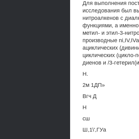
Для выполнения пост
исследования был в
нитроалкенов с диал
функциями, а именно 
метил- и этил-3-нитр
производные ni,IV,IV
ациклических (дивини
циклических (цикло-п
диенов и /3-гетерил(
Н.
2м 1ДП»
Вгч Д
Н
сш
Ш,1\',ГУа