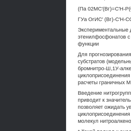
(Па 02МС'(Вг)=С'Н-Р(0
ГУа ОгИС' (Вг)-С'Н-СО
Экспериментальные 
этенилфосфонатов с 
функции
Для прогнозирования
субстратов (модельн
бромнитро-Ш,1У-алкен
циклоприсоединения 
расчеты граничных МО
Введение нитрогруп
приводит к значител
позволяет ожидать у
циклоприсоединения 
молекул нитроалкено