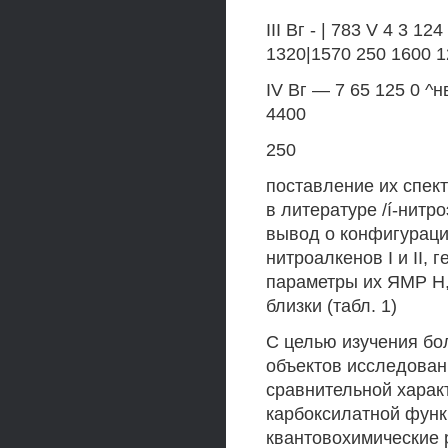
III Вг - | 783 V 4 3 12
1320|1570 250 1600 1
IV Вг — 7 65 125 0 ^н
4400
250
поставление их спек
в литературе /í-нит
вывод о конфигураци
нитроалкенов I и II, 
параметры их ЯМР Н,
близки (табл. 1)
С целью изучения бо
объектов исследовани
сравнительной харак
карбоксилатной фун
квантовохимические 