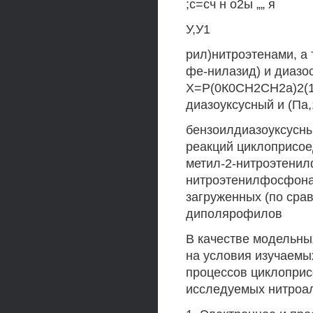
;с=сч н о2ы „„ я
У,У1
рил)нитроэтенами, а 
фе-нилазид) и диазо
Х=Р(0К0СН2СН2а)2(
диазоуксусный и (Па,1\
бензоилдиазоуксусны
реакций циклоприсое
метил-2-нитроэтенил
нитроэтенилфосфонат
загруженных (по сра
диполярофилов
В качестве модельны
на условия изучаемых
процессов циклопри
исследуемых нитроа