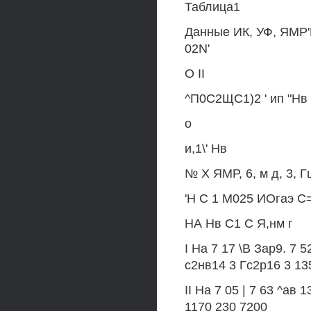
Таблица1
Данные ИК, УФ, ЯМР'
02N'
О II
^П0С2ЩС1)2 ' ип "Нв
о
и,1\' Нв
№ X ЯМР, 6, м д, 3, 
'Н С 1 М025 ИОгаэ С
НА Нв С1 С Я,нм г
I На 7 17 \В Зар9. 7 52
с2нв14 3 Гс2р16 3 13
II На 7 05 | 7 63 ^ав
1170 230 7200