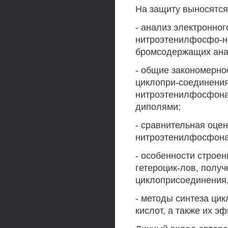
На защиту выносятся
- анализ электронног
нитроэтенилфосфо-на
бромсодержащих ана
- общие закономерно
циклопри-соединения 
нитроэтенилфосфонат
диполями;
- сравнительная оцен
нитроэтенилфосфонат
- особенности строе
гетероцик-лов, получ
циклоприсоединения
- методы синтеза ци
кислот, а также их э