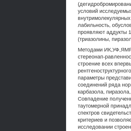
(дегидробромировани
условий исследуемых
внутримолекулярных
лабильность, обусло
проявляют аддукты 1
(триазолины, пиразо
Методами ИК,УФ,ЯМР'
стереонап-равленнос
строение всех впер
рентгеноструктурног
параметры представи
соединений ряда нор
карбазола, пиразола,
Совпадение полученн
таутомерной принадл
спектров свидетельс
критериев и позволя
исследовании строен