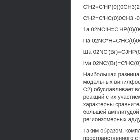
С'Н2=С'НР(0)(0СН3)2 -
С'Н2=С'НС(0)0СН3 -0 0
1а 02NC!H=C'HP(0)(0C
Па 02NC*H=C'HC(0)0CH
Ша 02NC'(Br)=CJHP(0X
IVa 02NC'(Br)=C'HC(0)
Наибольшая разница
модельных винилфосф
С2) обуславливает в
реакций с их участием
характерны сравните
большей амплитудой 
региоизомерных адд
Таким образом, комп
пространственного ст