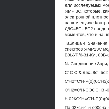
для исследуемых мол
ЯМР|3С, которые, как
электронной плотност
нашем случае Контра
Д5С=5С'- 5С2 предо
моментов, что и наш
Таблица 4. Значения
спектров ЯМР13С мод
ВЗЬУР/6-31-К}*, 80В-
№ Соединение Заряд
С' С С & д5с=8с'- 5с2
С'Н2=С'Н-Р(0)(0СН3)2 
С'Н2=С'Н-СООСН3 -0 3
Ь 02КС^Н=С'Н-Р(0)(0СН
Па 02кс'н<;'н-с00снз -