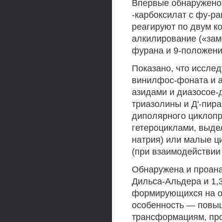
Впервые обнаружено,
-карбоксилат с фу-р
реагируют по двум к
алкилирование («зам
фурана и 9-положен
Показано, что иссле
винилфос-фоната и а
азидами и диазосое-
триазолины и Д'-пира
диполярного циклоп
гетероциклами, выде
натрия) или малые ц
(при взаимодействии
Обнаружена и проана
Дильса-Альдера и 1,
формирующихся на ос
особенность — повы
трансформациям, пр