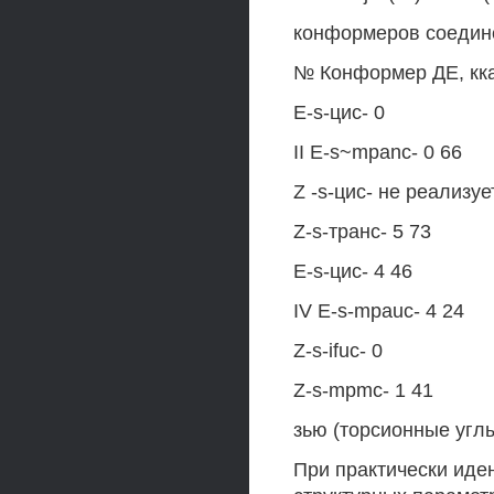
конформеров соедине
№ Конформер ДE, кк
E-s-цис- 0
II E-s~mpanc- 0 66
Z -s-цис- не реализуе
Z-s-транс- 5 73
E-s-цис- 4 46
IV E-s-mpauc- 4 24
Z-s-ifuc- 0
Z-s-mpmc- 1 41
зью (торсионные углы
При практически иден