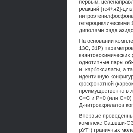
первым, целенаправ
реакций [тс4+я2]-цик
нитроэтенилфосфонат
гетероциклическими 1
диполями ряда азидо
На основании компле
13С, 31Р) параметро
квантовохимических р
однотипные пары объ
и -карбоксилаты, а 
идентичную конфигур
фосфонатной (карбок
преимущественно в л
С=С и Р=0 (или С=0) 
Д-нитроакрилатов к
Впервые проведенны
комплекс Сашвши-ОЗ^
рУТг) граничных моле