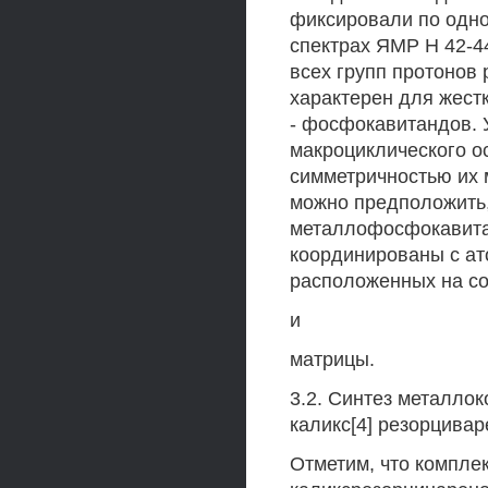
фиксировали по одном
спектрах ЯМР Н 42-4
всех групп протонов
характерен для жест
- фосфокавитандов. 
макроциклического о
симметричностью их 
можно предположить,
металлофосфокавита
координированы с а
расположенных на со
и
матрицы.
3.2. Синтез металло
каликс[4] резорцива
Отметим, что компл