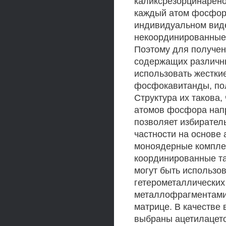
каликсрезорцинарено
каждый атом фосфора
индивидуальном виде
некоординированные 
Поэтому для получен
содержащих различн
использовать жестки
фосфокавитанды, пол
Структура их такова
атомов фосфора напр
позволяет избирател
частности на основе
моноядерные комплек
координированные т
могут быть использо
гетерометаллических
металлофрагментами
матрице. В качестве
выбраны ацетилацето