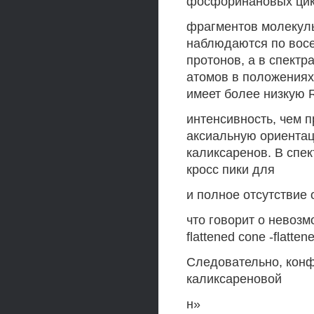
фосфоринановых цикл
фрагментов молекулы
наблюдаются по вос
протонов, а в спектр
атомов в положениях
имеет более низкую
интенсивность, чем п
аксиальную ориента
каликсаренов. В спе
кросс пики для
и полное отсутствие 
что говорит о нево
flattened cone -flatten
Следовательно, конф
каликсареновой
н»