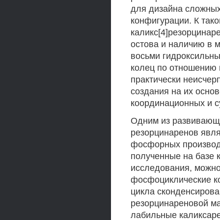
для дизайна сложных
конфигурации. К так
каликс[4]резорцинар
остова и наличию в 
восьми гидроксильны
колец по отношению 
практически неисче
создания на их осно
координационных и с
Одним из развивающ
резорцинаренов явля
фосфорных производ
полученные на базе 
исследования, можно
фосфоциклические к
цикла сконденсирова
резорцинареновой ма
лабильные каликсар