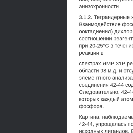
анизохронности.
3.1.2. Тетраядерные
Взаимодействие фосф
ооктадиенил) дихло
соотношении реагент
при 20-25°С в течени
реакции в
спектрах ЯМР 31Р ре
области 98 м.д. и от
элементного анализа
соединения 42-44 со
Следовательно, 42-4
которых каждый атом
фосфора.
Картина, наблюдаема
42-44, упрощалась п
исходных лигандов. 