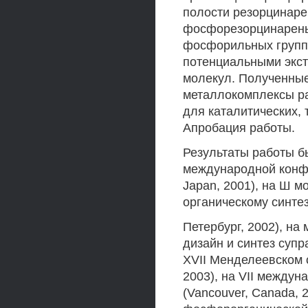
полости резорцинаре
фосфорезорцинарены
фосфорильных групп
потенциальными экст
молекул. Полученны
металлокомплексы ра
для каталитических, 
Апробация работы.
Результаты работы б
международной конфе
Japan, 2001), на Ш 
органическому синтез
Петербург, 2002), н
дизайн и синтез супр
XVII Менделеевском 
2003), на VII между
(Vancouver, Canada,