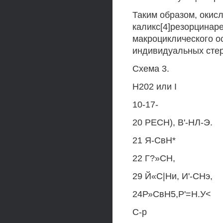
Таким образом, оки
каликс[4]резорцинар
макроциклического о
индивидуальных сте
Схема 3.
Н202 или I
10-17-
20 РЕСН), В'-НЛ-Э.
21 Я-СвН*
22 Г?»СН,
29 Й«С|Ни, И'-СНэ,
24Р»СвН5,Р'=Н.У<
С-р