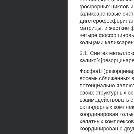
фосфорных циклов и 
каликсареновые сис
дигетерофосфоринан
матрицы, и жесткие 
четыре фосфоциновы
кольцами каликсарен
3.1. Синтез металло
каликс[4]резорцинар
Фосфо(Ш)резорцинар
восемь сближенных 
потенциально являют
своих структурных о
взаимодействовать с
октаядерных комплек
координирован тольк
хелатных комплексов
координирован с дву