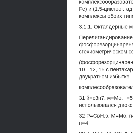
комплексообразовате
Fe) и (1,5-циклоокт
комплексы обоих тип
3.1.1. Октаядерные
Перелигандирование 
фосфорезорцинаренам
сгехиометрическом с
(фосфорезорцинарен:
10 - 12, 15 с пентах
двукратном избытке
комплесообразовател
31 й=с3н7, м=Мо, г=5 
использовался даокс
32 Р=СвН,э. М=Мо, п
п=4