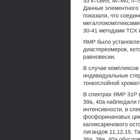
33 к=с6н5, М=М0, п=5
Данные элементного 
показали, что соеди
мегаллокомплексами
30-41 методами ТСХ 
ЯМР было установлен
диастереомеров, кот
равновесии.
В случае комплексов 
индивидуальные сте
тонкослойной хромат
В спектрах ЯМР 31Р 
39а, 40а наблюдали 
интенсивности, в спе
фосфоринановых цик
каликсаренового ост
лигандов 11,12,15. Т
36а, 39а, 40а обусл