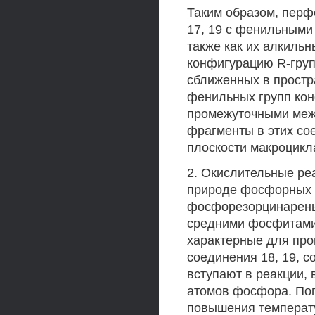
Таким образом, перф
17, 19 с фенильными
также как их алкильны
конфигурацию R-груп
сближенных в простр
фенильных групп кон
промежуточными между
фрагменты в этих со
плоскости макроцикл
2. Окислительные р
природе фосфорных 
фосфорезорцинарены
средними фосфитами 
характерные для пр
соединения 18, 19, с
вступают в реакции,
атомов фосфора. Поп
повышения температу