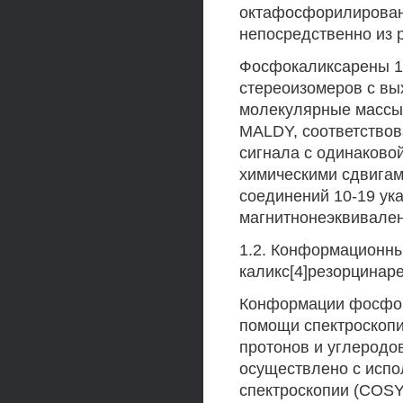
октафосфорилирован
непосредственно из 
Фосфокаликсарены 1
стереоизомеров с вы
молекулярные массы
MALDY, соответствов
сигнала с одинаково
химическими сдвига
соединений 10-19 ук
магнитнонеэквивале
1.2. Конформационн
каликс[4]резорцинар
Конформации фосфок
помощи спектроскопи
протонов и углеродов
осуществлено с исп
спектроскопии (COS