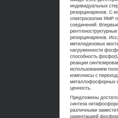
индивидуальных сте
резорцинаренов. С и
спектроскопии ЯМР 
соединений. Впервы
рентгеноструктурны
резорцинаренов. Исс
метилиденовых мости
нагруженности фосфо
способность фосфо(
реакции синтезиров
использованием пол
комплексы с перехо
металлофосфорных фр
ценность.
Предложены достаточ
синтеза октафосфори
различными заместит
ориентацией фосфорн