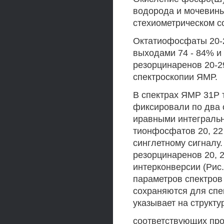
водорода и мочевины
стехиометрическом с
Октатиофосфаты 20-
выходами 74 - 84% и 
резорцинаренов 20-2
спектроскопии ЯМР.
В спектрах ЯМР 31Р 
фиксировали по два 
иравными интегральн
тионфосфатов 20, 22
синглетному сигналу.
резорцинаренов 20, 
интерконверсии (Рис.
параметров спектров
сохраняются для спе
указывает на структ
соответствующих про