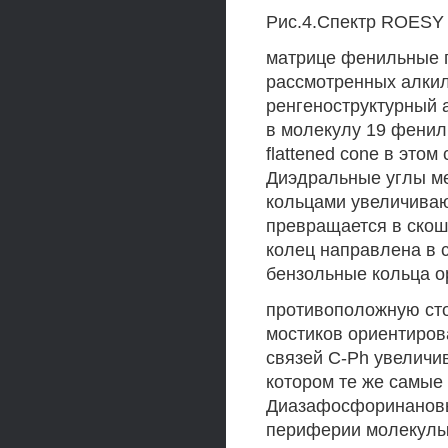
Рис.4.Спектр ROESY 
матрице фенильные 
рассмотренных алкил
ренгеноструктурный 
в молекулу 19 фенил
flattened cone в этом
Диэдральные углы м
кольцами увеличиваю
превращается в скоше
колец направлена в с
бензольные кольца о
противоположную ст
мостиков ориентиров
связей C-Ph увеличив
котором те же самые 
Диазафосфоринановые
периферии молекулы,