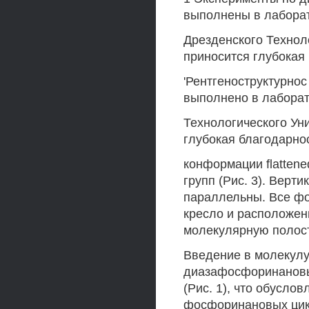
выполнены в лабора
Дрезденского Техноло
приносится глубокая
'Рентгеноструктурно
выполнено в лабора
Технологического Уни
глубокая благодарно
конформации flattene
групп (Рис. 3). Верт
параллельны. Все ф
кресло и расположен
молекулярную полост
Введение в молекулу
диазафосфоринановых
(Рис. 1), что обусло
фосфоринановых цикл