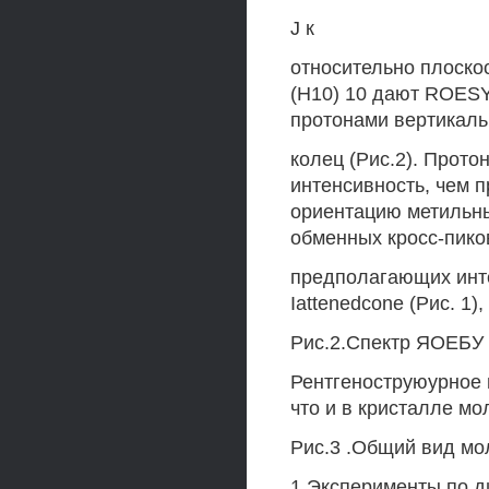
J к
относительно плоско
(Н10) 10 дают ROESY
протонами вертикаль
колец (Рис.2). Прот
интенсивность, чем п
ориентацию метильны
обменных кросс-пико
предполагающих инт
Iattenedcone (Рис. 1),
Рис.2.Спектр ЯОЕБУ 
Рентгеноструюурное 
что и в кристалле мо
Рис.3 .Общий вид м
1 Эксперименты по д