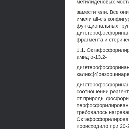
метилиденовых мост
заместители. Все они
имели all-cis конфиг
функциональных груп
дигетерофосфоринан
фрагмента и стериче
1.1. Октафосфорилир
амид о-13,2-
дигетерофосфорина
каликс[4]резорцинаре
дигетерофосфоринана
соотношении реагент
от природы фосфори
перфосфорилировани
требовалось нагрева
Октафосфорилирован
происходило при 20-