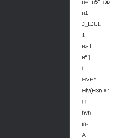
н=" н5" нзв
н1
J_LJUL
1
н» I
н" ]
I
HVH*
Hlv(H3n ¥ '
IT
hvh
in-
A