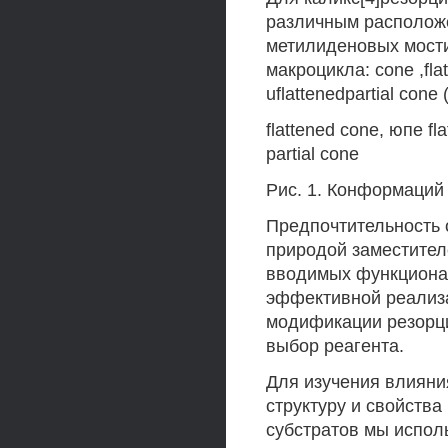
различным расположе
метилиденовых мости
макроцикла: cone ,flat
uflattenedpartial cone 
flattened cone, юпе fla
partial cone
Рис. 1. Конформаций
Предпочтительность 
природой заместител
вводимых функционал
эффективной реализа
модификации резорц
выбор реагента.
Для изучения влияни
структуру и свойств
субстратов мы испол