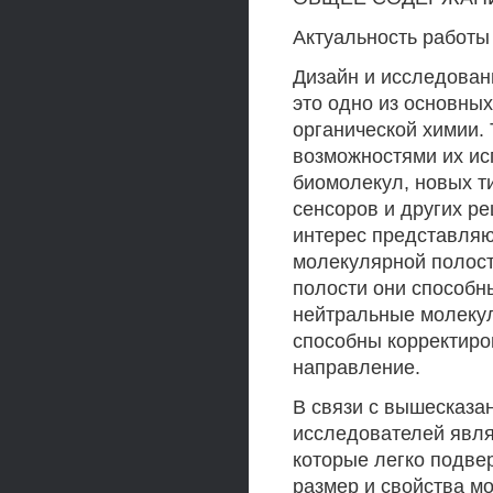
Актуальность работы
Дизайн и исследован
это одно из основны
органической химии.
возможностями их ис
биомолекул, новых ти
сенсоров и других р
интерес представля
молекулярной полост
полости они способн
нейтральные молекул
способны корректиро
направление.
В связи с вышесказ
исследователей явл
которые легко подве
размер и свойства м