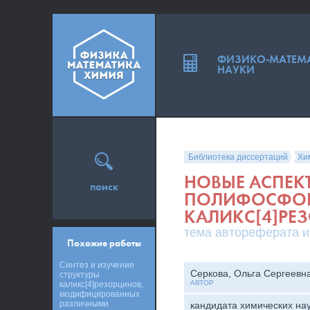
ФИЗИКО-МАТЕМ
НАУКИ
Библиотека диссертаций
Хи
НОВЫЕ АСПЕК
поиск
ПОЛИФОСФО
КАЛИКС[4]РЕ
тема автореферата и
Похожие работы
Синтез и изучение
Серкова, Ольга Сергеевн
структуры
АВТОР
каликс[4]резорцинов,
модифицированных
различными
кандидата химических на