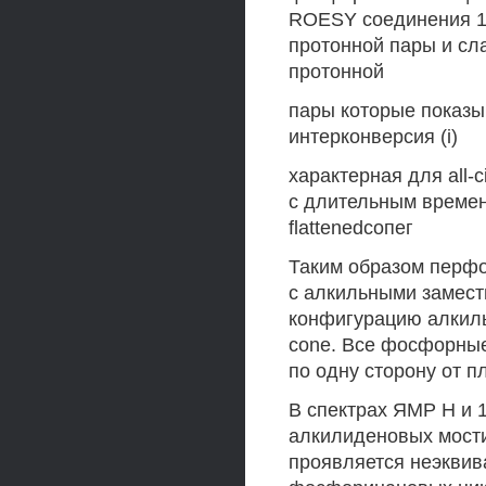
ROESY соединения 18
протонной пары и сл
протонной
пары которые показыв
интерконверсия (i)
характерная для all-
с длительным времен
flattenedсопег
Таким образом перфо
с алкильными замест
конфигурацию алкиль
cone. Все фосфорны
по одну сторону от п
В спектрах ЯМР Н и 
алкилиденовых мост
проявляется неэквив