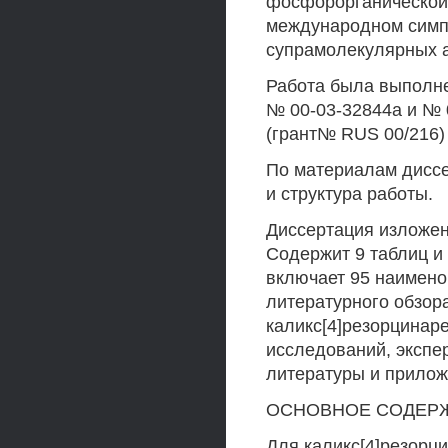
фосфорорганической х
международном симп
супрамолекулярных ар
Работа была выполн
№ 00-03-32844а и № 
(грант№ RUS 00/216)
По материалам диссе
и структура работы.
Диссертация изложен
Содержит 9 таблиц и
включает 95 наимено
литературного обзо
каликс[4]резорцинар
исследований, экспе
литературы и прилож
ОСНОВНОЕ СОДЕР
Для каликс[4]резорц