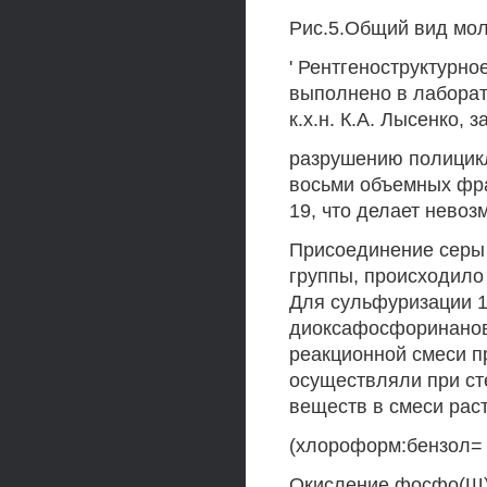
Рис.5.Общий вид мо
' Рентгеноструктурн
выполнено в лабора
к.х.н. К.А. Лысенко, 
разрушению полицикл
восьми объемных фра
19, что делает нево
Присоединение серы 
группы, происходило 
Для сульфуризации 1
диоксафосфоринанов
реакционной смеси пр
осуществляли при с
веществ в смеси рас
(хлороформ:бензол= 
Окисление фосфо(Ш)