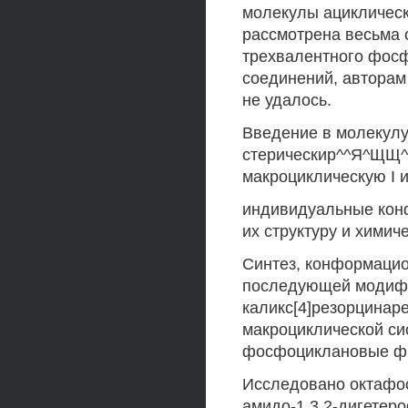
молекулы ацикличес
рассмотрена весьма 
трехвалентного фосф
соединений, автора
не удалось.
Введение в молекулу
стерическир^^Я^ЩЩ^
макроциклическую I 
индивидуальные кон
их структуру и химич
Синтез, конформацио
последующей модифи
каликс[4]резорцинар
макроциклической си
фосфоциклановые фр
Исследовано октафос
амидо-1,3,2-дигетер