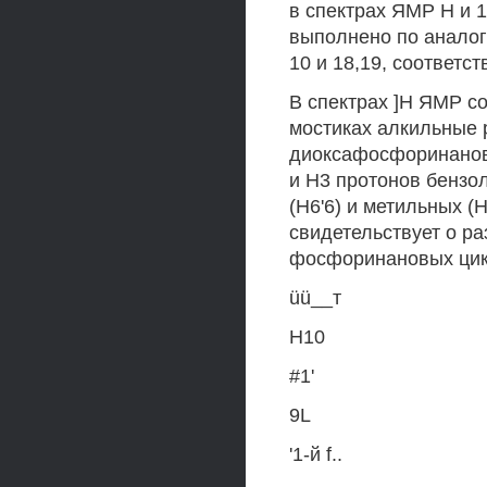
в спектрах ЯМР Н и 
выполнено по аналог
10 и 18,19, соответст
В спектрах ]Н ЯМР с
мостиках алкильные 
диоксафосфоринановы
и Н3 протонов бензо
(Н6'6) и метильных 
свидетельствует о р
фосфоринановых цикл
üü__т
Н10
#1'
9L
'1-й f..