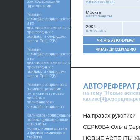
азотсодержащими
УЧЕНАЯ СТЕПЕНЬ
фрагментами
Москва
Реакция
МЕСТО ЗАЩИТЫ
каликс[4]резорцинаренов
и их
2004
диалкиламинометильных
ГОД ЗАЩИТЫ
производных с
амидами и хлоридами
ЧИТАТЬ АВТОРЕФЕРАТ
кислот P(III), P(IV)
ЧИТАТЬ ДИССЕРТАЦИЮ
Реакции
каликс[4]резорцинаренов
и их
диалкиламинометильных
производных с
амидами и хлоридами
кислот Р(III), P(IV)
АВТОРЕФЕРАТ
Реакции резорцинов с
α-аминоацеталями -
на тему "Новые аспе
путь к синтезу новых
линейных
каликс[4]резорцинаре
полифенолов и
каликс[4]резорцинов
На правах рукописи
Каликсаренсодержащие
поликонденсационные
катиониты:
СЕРКОВА Ольга Сер
молекулярный дизайн
и физико-химические
свойства
НОВЫЕ АСПЕКТЫ 