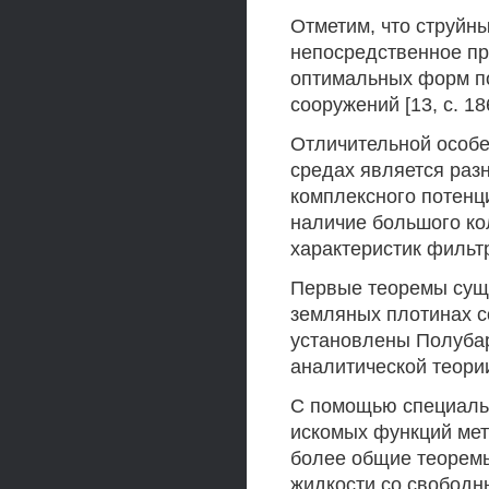
Отметим, что струйн
непосредственное пр
оптимальных форм по
сооружений [13, с. 186
Отличительной особе
средах является раз
комплексного потенц
наличие большого ко
характеристик фильтра
Первые теоремы сущ
земляных плотинах с
установлены Полубар
аналитической теории
С помощью специаль
искомых функций ме
более общие теорем
жидкости со свободн