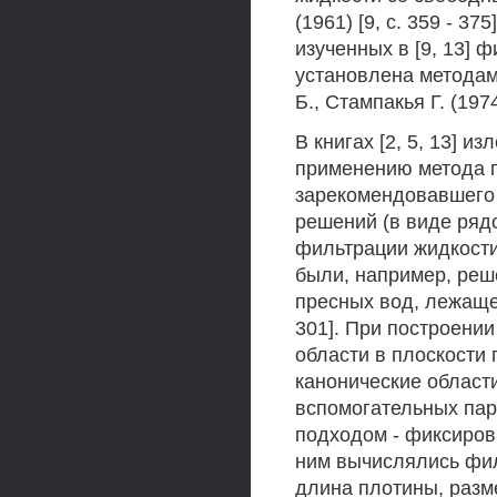
(1961) [9, с. 359 - 3
изученных в [9, 13]
установлена методам
Б., Стампакья Г. (1974)
В книгах [2, 5, 13] 
применению метода г
зарекомендовавшего 
решений (в виде ряд
фильтрации жидкости
были, например, реш
пресных вод, лежащей 
301]. При построени
области в плоскости
канонические област
вспомогательных пар
подходом - фиксиров
ним вычислялись фил
длина плотины, разме