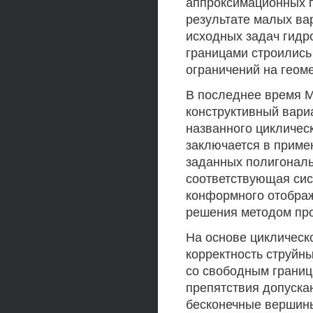
аппроксимационных 
результате малых ва
исходных задач гидр
границами строились
ограничений на геом
В последнее время М
конструктивный вари
названного циклическ
заключается в приме
заданных полигональ
соответствующая сис
конформного отображ
решения методом про
На основе циклическо
корректность струйн
со свободным границ
препятствия допуска
бесконечные вершины