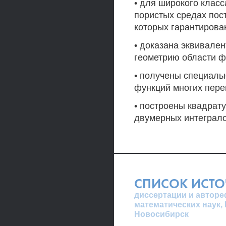
• для широкого клас
пористых средах пос
которых гарантирова
• доказана эквивале
геометрию области ф
• получены специал
функций многих пере
• построены квадра
двумерных интеграло
СПИСОК ИСТ
диссертации и авторе
математических наук,
Новосибирск