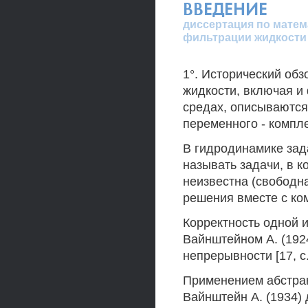
ВВЕДЕНИЕ
диссертация по матем
фильтрации жидкости
1°. Исторический об
жидкости, включая и
средах, описываются
переменного - компл
В гидродинамике зад
называть задачи, в к
неизвестна (свободн
решения вместе с ко
Корректность одной 
Вайнштейном А. (192
непрерывности [17, с. 
Применением абстрак
Вайнштейн А. (1934)