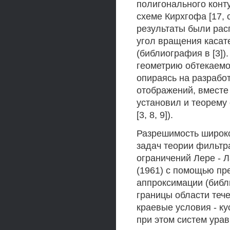
полигонального конт
схеме Кирхгофа [17, с
результаты были рас
угол вращения касат
(библиография в [3])
геометрию обтекаемог
опираясь на разраб
отображений, вместе
установил и теорему
[3, 8, 9]).
Разрешимость широко
задач теории фильтр
ограничений Лере - 
(1961) с помощью пр
аппроксимации (библи
границы области теч
краевые условия - к
при этом систем ура