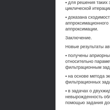
• для решения таких
циклической итераци
• доказана сходимост
аппроксимационного 
аппроксимации.
Заключение.
Новые результаты ав
• получены априорны
относительно парам
фильтрационным зад
• на основе метода 
фильтрационных зада
• в задачах о двухж
невырожденность обл
помощью задания доп