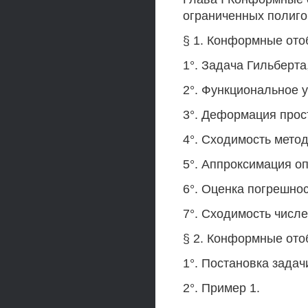
ограниченных полиго
§ 1. Конформные ото
1°. Задача Гильберт
2°. Функциональное 
3°. Деформация прос
4°. Сходимость метод
5°. Аппроксимация о
6°. Оценка погрешно
7°. Сходимость числ
§ 2. Конформные ото
1°. Постановка задач
2°. Пример 1.