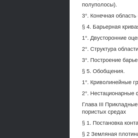
полуполосы).
3°. Конечная область
§ 4. Барьерная крив
1°. Двусторонние оц
2°. Структура област
3°. Построение барье
§ 5. Обобщения.
1°. Криволинейные г
2°. Нестационарные 
Глава III Прикладны
пористых средах
§ 1. Постановка конт
§ 2 Земляная плотин