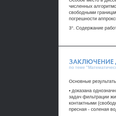
Особое место в дисс
численных алгоритм
свободными границам
погрешности аппрокс
3°. Содержание рабо
ЗАКЛЮЧЕНИЕ 
по теме "Математичес
Основные результаты
• доказана однознач
задач фильтрации жи
контактными (свобод
пресная - соленая во