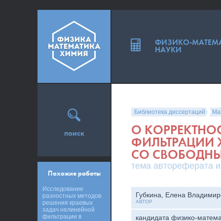
ФИЗИКО-МАТЕМ
НАУКИ
Библиотека диссертаций
Ма
О КОРРЕКТНО
поиск
ФИЛЬТРАЦИИ 
СО СВОБОДН
тема автореферата и
Похожие работы
Исследование
Губкина, Елена Владимир
разностных методов
АВТОР
решения краевых
задач нелинейной
фильтрации в
кандидата физико-матема