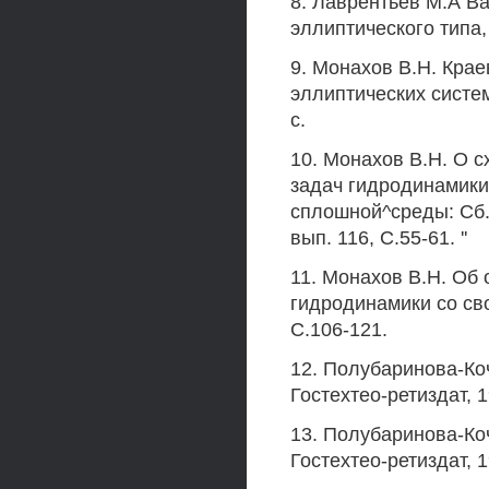
8. Лаврентьев М.А В
эллиптического типа,
9. Монахов В.Н. Кра
эллиптических систем
с.
10. Монахов В.Н. О 
задач гидродинамики
сплошной^среды: Сб. 
вып. 116, С.55-61. ''
11. Монахов В.Н. Об
гидродинамики со св
С.106-121.
12. Полубаринова-Ко
Гостехтео-ретиздат, 1
13. Полубаринова-Ко
Гостехтео-ретиздат, 1