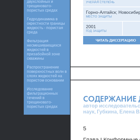
двухслойных и
УЧЕНАЯ СТЕПЕНЬ
трещиновато-
пористых средах
Горно-Алтайск; Новосиби
МЕСТО ЗАЩИТЫ
Гидродинамика в
окрестности границы
2001
жидкость - пористая
ГОД ЗАЩИТЫ
среда
ЧИТАТЬ ДИССЕРТАЦИЮ
Фильтрация
несмешивающихся
жидкостей в
призабойной зоне
скважины
Распространение
поверхностных волн в
слоях жидкостей на
пористом основании
Исследование
фильтрационных
СОДЕРЖАНИЕ 
течений в
трещиновато-
автор исследовательс
пористых средах
наук, Губкина, Елена
5
Глава I Конформные 