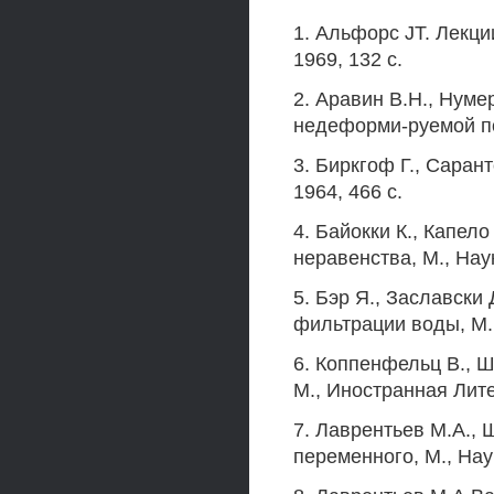
1. Альфорс JT. Лекц
1969, 132 с.
2. Аравин В.Н., Нуме
недеформи-руемой пор
3. Биркгоф Г., Саран
1964, 466 с.
4. Байокки К., Капе
неравенства, М., Наук
5. Бэр Я., Заславски
фильтрации воды, М.,
6. Коппенфельц В., 
М., Иностранная Лите
7. Лаврентьев М.А.,
переменного, М., Наук