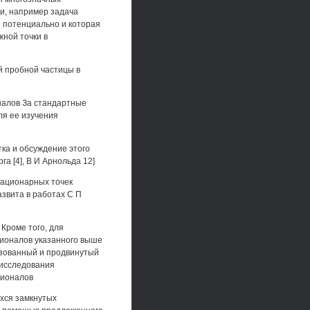
и, например задача
й потенциально и которая
жной точки в
ой пробной частицы в
налов За стандартные
ля ее изучения
ка и обсуждение этого
га [4], В И Арнольда 12]
стационарных точек
звита в работах С П
] Кроме того, для
ционалов указанного выше
ьзованный и продвинутый
я исследования
ционалов
хся замкнутых