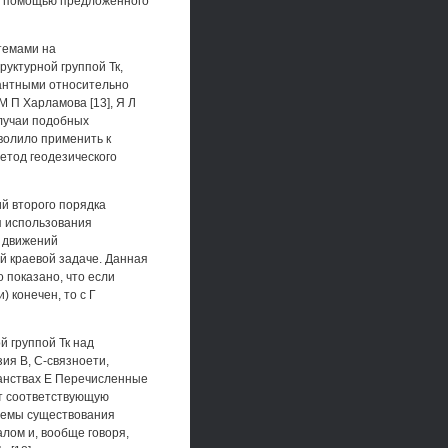
 с помощью предложенного
темами на
уктурной группой Тк,
антными относительно
М П Харламова [13], Я Л
 случаи подобных
зволило применить к
етод геодезического
й второго порядка
я использования
я движений
й краевой задаче. Данная
 показано, что если
) конечен, то с Г
й группой Тк над
я В, С-связноети,
ранствах Е Перечисленные
ют соответствующую
блемы существования
лом и, вообще говоря,