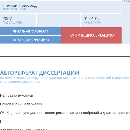
Нижний Новгород
МЕСТО ЗАЩИТЫ
2007
01.01.04
ГОД ЗАЩИТЫ
КОД ВАК РФ
ЧИТАТЬ АВТОРЕФЕРАТ
КУПИТЬ ДИССЕРТАЦИЮ
ЧИТАТЬ ДИССЕРТАЦИЮ
АВТОРЕФЕРАТ ДИССЕРТАЦИИ
на тему "Обобщения функции расстояния римановых многообразий и двухточеч
гироскопических систем"
На правах рукописи
Ершов Юрий Валерьевич
Обобщения функции расстояния римановых многообразий и двухточечная кр
I