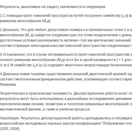
Результаты, выносимые на защиту заключаются в следующем
1 С помощью групп гомологий пространств путей построено семейство {¿.к} ф
риманова многообразия (М,д).
2 Доказано, Что для любого допустимого номера к и произвольных точек V и 
многообразия (М, д) найдется соединяютцая эти точки геодезическая х длин
достаточные условия реализуемости величин <1ю) как критических значений
соответствующих некоторым классам гомологий пространства соединяющих V
3 Установлено, что в случае нетривиальности групп гомологий пространства
полного риманова многообразия (М,д) хотя бы в одной размерности ] > 1 для
V, ю £ М семейство (¿4 (у,»)} содержит монотонно возрастающую бесконечну
4 Доказана новая теорема существования решений двухточечной краевой зад
систем с многозначным функционалом действия, усиливающая соответствую
Яковлева
Теоретическая и практическая значимость. Диссертационная работа носит т
результаты могут быть использованы в дальнейших исследованиях динамики
гироскопическими силами, геометрии и топологии римановых многообразий, в
математической физике, а также в учебном процессе.
Апробация. Результаты диссертационной работы докладывались и обсуждал
всероссийских молодежных научных школах-конференциях "Лобачевские чтени
2005, 2006)