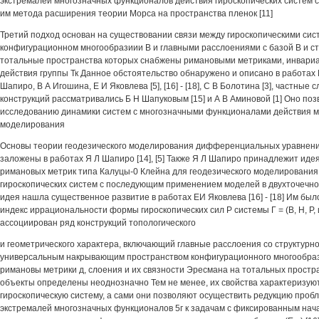
экстремалей многозначных функционалов действия гироскопических систем
им метода расширения теории Морса на пространства пленок [11]
Третий подход основан на существовании связи между гироскопическими сис
конфигурационном многообразиии В и главными расслоениями с базой В и стр
тотальные пространства которых снабжены римановыми метриками, инвари
действия группы Тк Данное обстоятельство обнаружено и описано в работах 
Шапиро, В А Игошина, Е И Яковлева [5], [16] - [18], С В Болотина [3], частные
конструкций рассматривались Б Н Шапуковым [15] и А В Аминовой [1] Оно по
исследованию динамики систем с многозначными функционалами действия м
моделирования
Основы теории геодезического моделирования дифференциальных уравнени
заложены в работах Я Л Шапиро [14], [5] Также Я Л Шапиро принадлежит иде
римановых метрик типа Калуцы-0 Клейна для геодезического моделировани
гироскопических систем с последующим применением моделей в двухточечно
идея нашла существенное развитие в работах ЕИ Яковлева [16] - [18] Им было
индекс иррациональности формы гироскопических сил Р системы Г = (В, Н, Р, и
ассоциирован ряд конструкций топологического
и геометрического характера, включающий главные расслоения со структурно
универсальным накрывающим пространством конфигурационного многообрази
римановы метрики д, слоения и их связности Эресмана на тотальных прост
объекты определены неоднозначно Тем не менее, их свойства характеризу
гироскопическую систему, а сами они позволяют осуществить редукцию про
экстремалей многозначных функционалов 5г к задачам с фиксированным нача