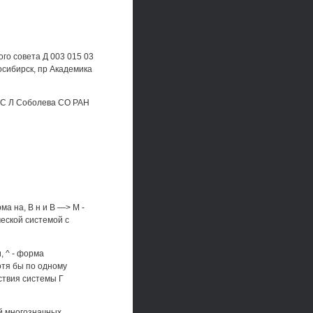
го совета Д 003 015 03
осибирск, пр Академика
 С Л Соболева СО РАН
ма на, В н и В —> М -
ческой системой с
, ^ - форма
отя бы по одному
ствия системы Г
ей многозначных