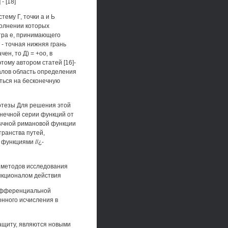
- [18]
тему Г, точки а и Ь
полнении которых
тра е, принимающего
о - точная нижняя грань
ен, то Д) = +оо, в
ому автором статей [16]-
налов область определения
ться на бесконечную
отезы Для решения этой
онечной серии функций от
бычной римановой функции
ранства путей,
функциями //¿-
 методов исследования
ункционалом действия
дифференциальной
онного исчисления в
ащиту, являются новыми