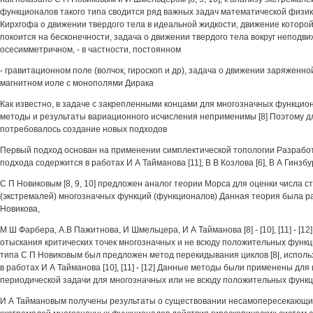
функционалов такого типа сводится ряд важных задач математической физик
Кирхгофа о движении твердого тела в идеальной жидкости, движение которо
покоится на бесконечности, задача о движении твердого тела вокруг неподви
осесимметричном, - в частности, постоянном
- гравитационном поле (волчок, гироскоп и др), задача о движении заряженн
магнитном иоле с монополями Дирака
Как известно, в задаче с закрепленными концами для многозначных функцио
методы и результаты вариационного исчисления неприменимы [8] Поэтому д
потребовалось создание новых подходов
Первый подход основан на применении симплектической топологии Разработ
подхода содержится в работах И А Тайманова [11], В В Козлова [6], В А Гинзбур
С П Новиковым [8, 9, 10] предложен аналог теории Морса для оценки числа 
(экстремалей) многозначных функций (функционалов) Данная теория была ра
Новикова,
М Ш Фарбера, А.В Пажитнова, И Шмельцера, И А Тайманова [8] - [10], [11] - [12
отыскания критических точек многозначных и не всюду положительных функ
типа С П Новиковым был предложен метод перекидывания циклов [8|, испол
в работах И А Тайманова [10], [11] - [12] Данные методы были применены дл
периодической задачи для многозначных или не всюду положительных функ
И А Таймановым получены результаты о существовании несамопересекающи