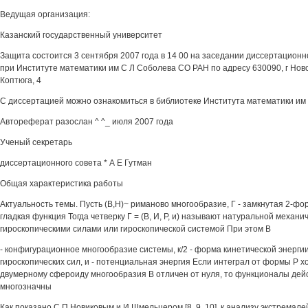
Ведущая организация:
Казанский государственный университет
Защита состоится 3 сентября 2007 года в 14 00 на заседании диссертационно
при Институте математики им С Л Соболева СО РАН по адресу 630090, г Нов
Коптюга, 4
С диссертацией можно ознакомиться в библиотеке Института математики им
Автореферат разослан ^ ^_ июля 2007 года
Ученый секретарь
диссертационного совета * А Е Гутман
Общая характеристика работы
Актуальность темы. Пусть (В,Н)~ риманово многообразие, Г - замкнутая 2-фор
гладкая функция Тогда четверку Г = (В, И, Р, и) называют натуральной механи
гироскопическими силами или гироскопической системой При этом В
- конфигурационное многообразие системы, к/2 - форма кинетической энергии
гироскопических сил, и - потенциальная энергия Если интеграл от формы Р х
двумерному сфероиду многообразия В отличен от нуля, то функционалы дей
многозначны
Как показано С П Новиковым и И Шмельцером [8, 9, 10], к анализу экстремал