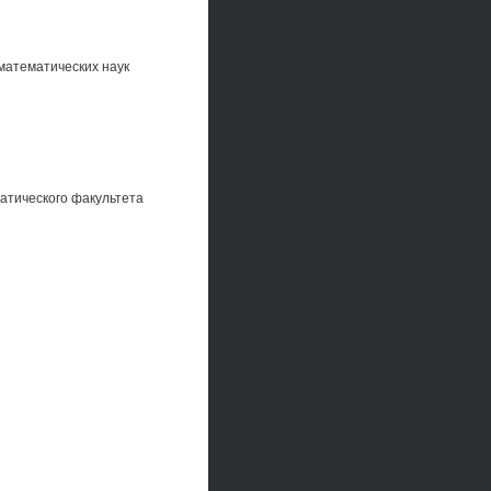
математических наук
атического факультета