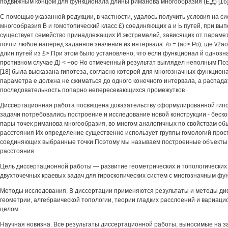
подвижным концом для функционала длины риманова многообразия (Е,д) [16] 
С помощью указанной редукции, в частности, удалось получить условия на сис
многообразия В и гомотопический класс £) соединяющих а и Ь путей, при вы
существует семейство принадлежащих И экстремалей, зависящих от параме
почти любое наперед заданное значение из интервала ./о = (ао> Ро), где \/2а
длин путей из £> При этом было установлено, что если функционал й однознач
противном случае Д) < +оо Но отмеченный результат выглядел неполным Поэт
[18] была высказана гипотеза, согласно которой для многозначных функцио
параметра е должна не сжиматься до одного конечного интервала, а распада
последовательность попарно непересекающихся промежутков
Диссертационная работа посвящена доказательству сформулированной гип
задачи потребовались построение и исследование новой конструкции - беск
пары точек риманова многообразия, во многом аналогичных по свойствам о
расстояния Их определение существенно использует группы гомологий прост
соединяющих выбранные точки Поэтому мы называем построенные объекты 
расстояния
Цель диссертационной работы — развитие геометрических и топологических
двухточечных краевых задач для гироскопических систем с многозначным ф
Методы исследования. В диссертации применяются результаты и методы 
геометрии, алгебраической топологии, теории гладких расслоений и вариаци
целом
Научная новизна. Все результаты диссертационной работы, выносимые на з