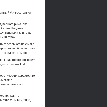
ункций //(¿-расстояния
ад полного риманова
ы С{х) — Найдены
 функционала длины £,
 и ги путей
 универсального накрытия
 произвольной пары точек
ю последовательность
ачи для гироскопически^
щий результат Е И
еоретический характер Ее
 систем с
 теоретической и
ись трижды на
я"(Казань, КГУ, 2003,