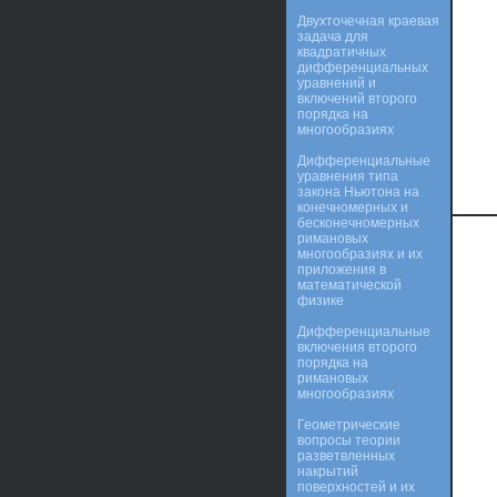
Двухточечная краевая
задача для
квадратичных
дифференциальных
уравнений и
включений второго
порядка на
многообразиях
Дифференциальные
уравнения типа
закона Ньютона на
конечномерных и
бесконечномерных
римановых
многообразиях и их
приложения в
математической
физике
Дифференциальные
включения второго
порядка на
римановых
многообразиях
Геометрические
вопросы теории
разветвленных
накрытий
поверхностей и их