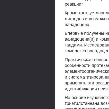
реакции*
Кроме того, установ
лигандов и возможно
ванадоцена.
Впервые получены н
ванадоцена(и) и ком
гандами. Исследован
комплекса ванадоцен
Практическая ценнос
особенности протека
элементоорганически
и систематизированн
применять эти реакци
идентификации неизв
На основе изученног
триэтилстаннана воз