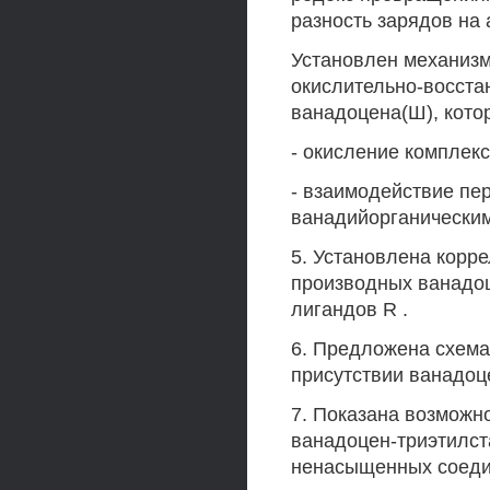
разность зарядов на
Установлен механизм
окислительно-восст
ванадоцена(Ш), кото
- окисление комплек
- взаимодействие пе
ванадийорганически
5. Установлена корр
производных ванадоц
лигандов R .
6. Предложена схема
присутствии ванадоц
7. Показана возможн
ванадоцен-триэтилст
ненасыщенных соеди