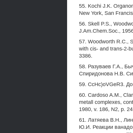
55. Kochi J.K. Organo
New York, San Francis
56. Skell P.S., Woodwo
J.Am.Chem.Soc., 1956,
57. Woodworth R.C., Sk
with cis- and trans-2-
3386.
58. Разуваев Г.А., Бы
Спиридонова Н.В. Си
59. CcHc)oVGeR3. Докл
60. Cardoso A.M., Clar
metall complexes, con
1980, v. 186, N2, p. 2
61. Латяева B.H., Ли
Ю.И. Реакции ванадо