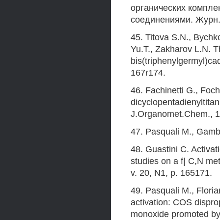
органических компле
соединениями. Журн.об
45. Titova S.N., Bych
Yu.T., Zakharov L.N. Th
bis(triphenylgermyl)c
167r174.
46. Fachinetti G., Foc
dicyclopentadienyltita
J.Organomet.Chem., 19
47. Pasquali M., Gambar
48. Guastini C. Activat
studies on a f| C,N me
v. 20, N1, p. 165171.
49. Pasquali M., Floria
activation: COS dispro
monoxide promoted by 