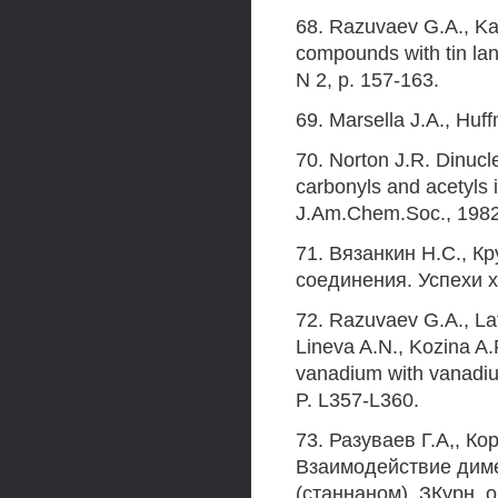
68. Razuvaev G.A., Kal
compounds with tin la
N 2, p. 157-163.
69. Marsella J.A., Huf
70. Norton J.R. Dinucle
carbonyls and acetyls i
J.Am.Chem.Soc., 1982,
71. Вязанкин Н.С., К
соединения. Успехи хи
72. Razuvaev G.A., Lat
Lineva A.N., Kozina A.
vanadium with vanadiu
P. L357-L360.
73. Разуваев Г.А,, Ко
Взаимодействие дим
(станнаном). ЗКурн. об