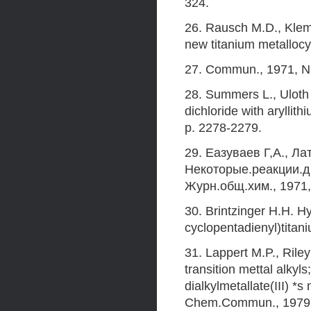
324.
26. Rausch M.D., Klema
new titanium metalloc
27. Commun., 1971, N 
28. Summers L., Uloth 
dichloride with arylli
p. 2278-2279.
29. Еазуваев Г,А., Л
Некоторые.реакции.
Журн.общ.хим., 1971, 
30. Brintzinger Н.Н. Hy
cyclopentadienyl)titan
31. Lappert M.P., Rile
transition mettal alkyl
dialkylmetallate(III)
Chem.Commun., 1979, 