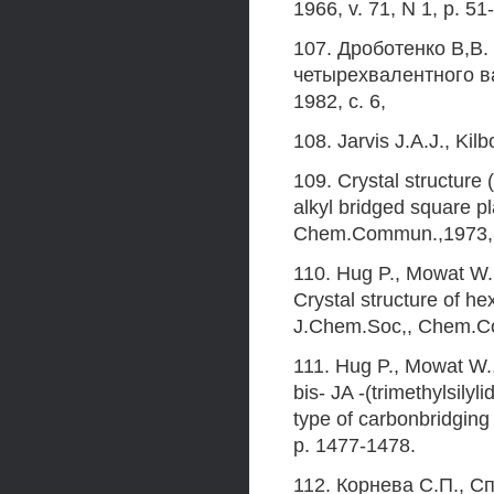
1966, v. 71, N 1, p. 51
107. Дроботенко В,В.
четырехвалентного ва
1982, с. 6,
108. Jarvis J.A.J., Kil
109. Crystal structure (
alkyl bridged square pl
Chem.Commun.,1973, N
110. Hug P., Mowat W.,
Crystal structure of he
J.Chem.Soc,, Chem.Co
111. Hug P., Mowat W.,
bis- JA -(trimethylsilyl
type of carbonbridgi
p. 1477-1478.
112. Корнева С.П., 