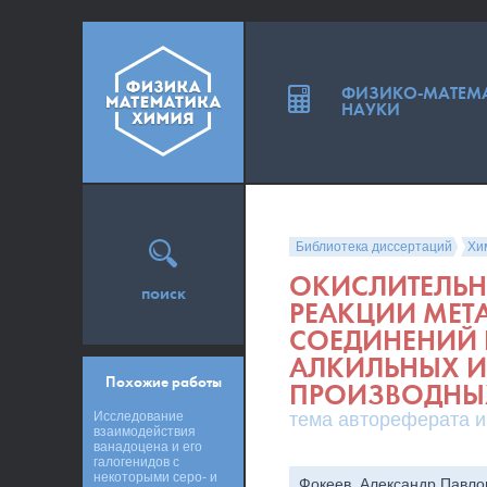
ФИЗИКО-МАТЕМ
НАУКИ
Библиотека диссертаций
Хи
ОКИСЛИТЕЛЬН
поиск
РЕАКЦИИ МЕТ
СОЕДИНЕНИЙ 
АЛКИЛЬНЫХ И
Похожие работы
ПРОИЗВОДНЫХ
Исследование
тема автореферата и
взаимодействия
ванадоцена и его
галогенидов с
некоторыми серо- и
Фокеев, Александр Павло