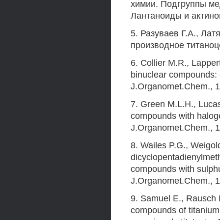
химии. Подгруппы мед
Лантаноиды и актиноид
5. Разуваев Г.А., Ла
производное титаноцен
6. Collier M.R., Lapper
binuclear compounds: 
J.Organomet.Chem., 19
7. Green M.L.H., Luca
compounds with halogen
J.Organomet.Chem., 19
8. Wailes P.G., Weigold
dicyclopentadienylmeth
compounds with sulphur 
J.Organomet.Chem., 19
9. Samuel E., Rausch 
compounds of titanium