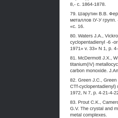
8,- с. 1864-1878.
79. Шарутин В.В. Фе
металлов IУ-У групп. 
«с. 16.
80. Waters J.A., Vickro
cyclopentadienyl -6 -o
1971» v. 33» N 1, p. 4
81. McDermott J.X., Wh
titanium(IV) metallocy
carbon monoxide. J.Am
82. Green J.C., Green 
CTf-cyclopentadienyl
1972, N 7, p. 4-21-4-2
83. Prout C.K., Camero
G.V. The crystal and mo
metal complexes.