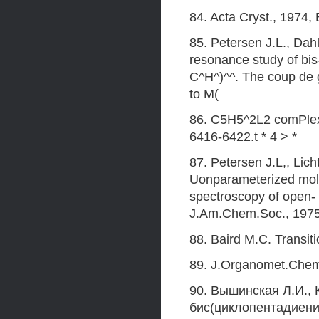
84. Acta Cryst., 1974,
85. Petersen J.L., Dahl
resonance study of bis
C^H^)^^. The coup de 
to M(
86. C5H5^2L2 comPlex
6416-6422.t * 4 > *
87. Petersen J.L,, Lich
Uonparameterized molec
spectroscopy of open-
J.Am.Chem.Soc., 1975,
88. Baird M.C. Transit
89. J.Organomet.Chem.,
90. Вышинская Л.И., 
бис(циклопентадиени