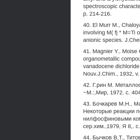
spectroscopic charact
p. 214-216.
40. El Murr M., Chaloya
involving M( fj * M=Ti 
anionic species. J.Ch
41. Magnier Y., Moise 
organometallic compoun
vanadocene dichlorid
Nouv.J.Chim., 1932, v. 
42. Г.рин M. Металл
~М.:,Мир, 1972. с. 404
43. Бочкарев М.Н., М
Некоторые реакции 
нилфосфиновыми ком
сер.хим.,1979, Я 8,. с
44. Бычков В,Т., Тит