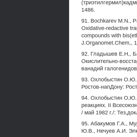
(триэтилгермил)кадмие
1486.
91. Bochkarev M.N., P
Oxidative-redactive tr
compounds with bis(e
J.Organomet.Chem,, 19
92. Гладышев E.H,, Б
Окислительно-восста
ванадий галогенидов. 
93. Охлобыстин О.Ю. 
Ростов-напДону: Рост
94. Охлобыстин О,Ю.
реакциях. II Всесою
/ май 1982 г./: Тез,док
95. Абакумов Г.А., Му
Ю.В., Нечуев А.И. Эл