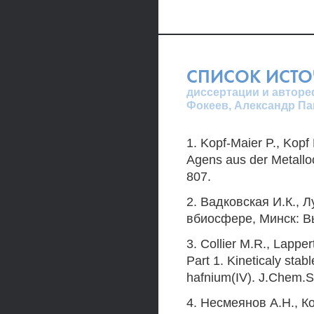
СПИСОК ИСТ
диссертации и авторе
Фокеев, Александр Па
1. Kopf-Maier P., Kopf
Agens aus der Metalloc
807.
2. Вадковская И.К., 
вбиосфере, Минск: Вы
3. Collier M.R., Lappe
Part 1. Kineticaly stabl
hafnium(IV). J.Chem.So
4. Несмеянов A.H., 