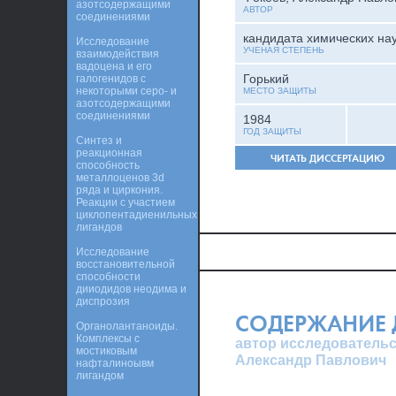
азотсодержащими
АВТОР
соединениями
кандидата химических на
Исследование
УЧЕНАЯ СТЕПЕНЬ
взаимодействия
вадоцена и его
Горький
галогенидов с
некоторыми серо- и
МЕСТО ЗАЩИТЫ
азотсодержащими
соединениями
1984
ГОД ЗАЩИТЫ
Синтез и
реакционная
ЧИТАТЬ ДИССЕРТАЦИЮ
способность
металлоценов 3d
ряда и циркония.
Реакции с участием
циклопентадиенильных
лигандов
Исследование
восстановительной
способности
дииодидов неодима и
диспрозия
СОДЕРЖАНИЕ 
Органолантаноиды.
Комплексы с
автор исследовательс
мостиковым
Александр Павлович
нафталиноывм
лигандом