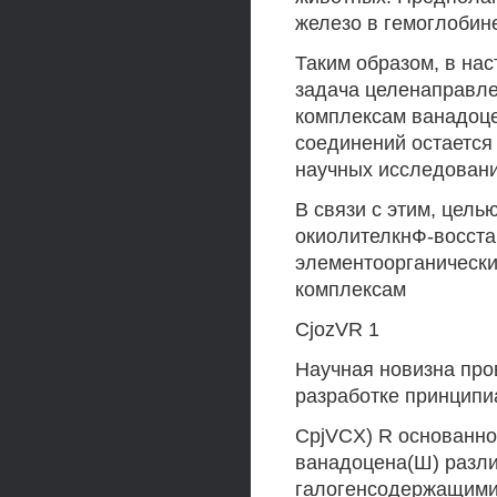
железо в гемоглобине 
Таким образом, в на
задача целенаправлен
комплексам ванадоцен
соединений остается
научных исследовани
В связи с этим, цел
окиолителкнФ-восста
элементоорганически
комплексам
CjozVR 1
Научная новизна про
разработке принципи
CpjVCX) R основанно
ванадоцена(Ш) разли
галогенсодержащими 