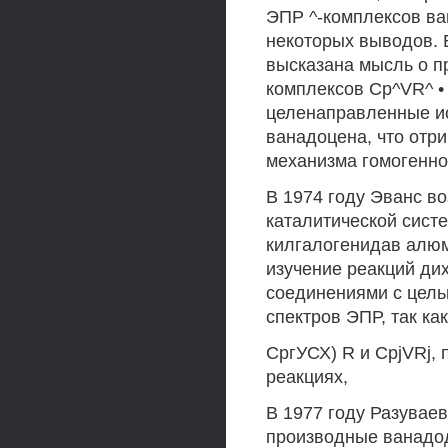
ЭПР ^-комплексов ва
некоторых выводов. 
высказана мысль о п
комплексов Cp^VR^ •
целенаправленные ис
ванадоцена, что отр
механизма гомогенно
В 1974 году Эванс в
каталитической сист
килгалогенидав алюм
изучение реакций ди
соединениями с цель
спектров ЭПР, так ка
СргУСХ) R и CpjVRj, 
реакциях,
В 1977 году Разувае
производные ванадод