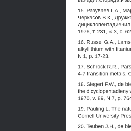
ванадийхлорида.Изв.А
15. Разуваев Г,А., М
Черкасов В.К., Дружк
дициклопентадиенил
1976, т. 231, & 3, с. 6
16. Russel G.A., Lamso
alkyllithium with tita
N 1, p. 17-23.
17. Schrock R.R., Pars
4-7 transition metals. 
18. Siegert F.W., de bi
the dicyclopentadienyl
1970, v. 89, N 7, p. 76
19. Pauling L, The natu
Cornell University Pres
20. Teuben J.H., de bi