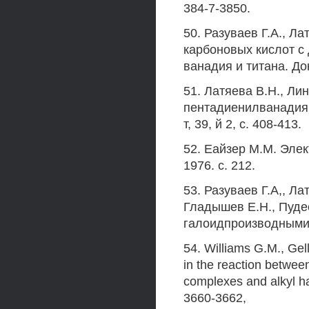
384-7-3850.
50. Разуваев Г.А., Ла
карбоновых кислот 
ванадия и титана. Док
51. Латяева В.Н., Ли
пентадиенилванадия 
т, 39, й 2, с. 408-413.
52. Еайзер M.M. Элек
1976. с. 212.
53. Разуваев Г.А,, Ла
Гладышев Е.Н., Пуде
галоидпроизводными. Ж
54. Williams G.M., Gel
in the reaction betwee
complexes and alkyl ha
3660-3662,