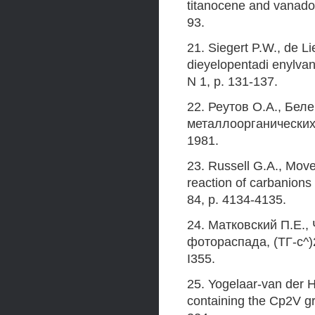
titanocene and vanado
93.
21. Siegert P.W., de L
dieyelopentadi enylvan
N 1, p. 131-137.
22. Реутов O.A., Бел
металлоорганических 
1981.
23. Russell G.A., Move 
reaction of carbanions
84, p. 4134-4135.
24. Матковский П.Е.,
фотораспада, (ТГ-с^)2T
I355.
25. Yogelaar-van der 
containing the Cp2V g