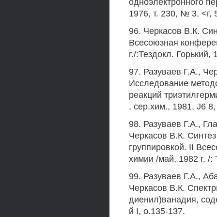
одноэлектронного пе
1976, т. 230, № 3, <г,
96. Черкасов В.К. Си
Всесоюзная конферен
г./:Тездокл. Горький, 
97. Разуваев Г.А., Че
Исследование метод
реакций триэтилгерм
, сер.хим., 1981, J6 8, 
98. Разуваев Г.А., Гл
Черкасов В.К. Синтез
группировкой. II Вс
химии /май, 1982 г. /:
99. Разуваев Г.А., Аб
Черкасов В.К. Спект
диенил)ванадия, соде
й I, о.135-137.