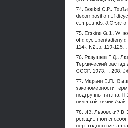
74. Boekel С,Р., ТеиЪе
decomposition of dicycl
compounds. J.Orsanome
75. Erskine G.J., Wil
of dicyclopentadienyld
114-, N2,,p. 119-125. . 
76. Разуваев Г Д., Ла
Термический распад
СССР, 1973, т. 208, J§ 5
77. Марьин В.П., Выш
закономерности терм
подгруппы титана. I
нической химии /май 1
78. ИЗ. Львовский В,
реакционной способн
переходного металла 