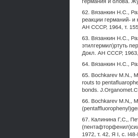
германия и олова. Жу
62. Вязанкин Н.С., Р
реакции германий- и 
АН СССР, 1964, т. 155,
63. Вязанкин Н.С., Р
этилгермил)ртуть пе
Докл. АН СССР, 1963, 
64. Вязанкин Н.С., Ра
65. Bochkarev M.N., M
routs to pentafluaroph
bonds. J.Organomet.Che
66. Bochkarev M.N,, M
(pentaffluorophenyl)ge
67. Калинина Г,С,, Пе
(пентафторфенил)сили
1972, т. 42, Я I, с. I48-