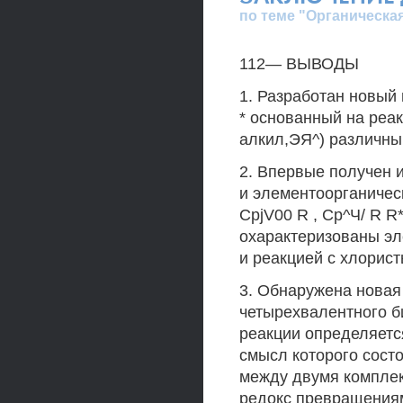
по теме "Органическа
112— ВЫВОДЫ
1. Разработан новый
* основанный на реа
алкил,ЭЯ^) различн
2. Впервые получен
и элементоорганичес
CpjV00 R , Ср^Ч/ R R
охарактеризованы эл
и реакцией с хлорис
3. Обнаружена новая
четырехвалентного б
реакции определяетс
смысл которого сост
между двумя компле
редокс превращениям