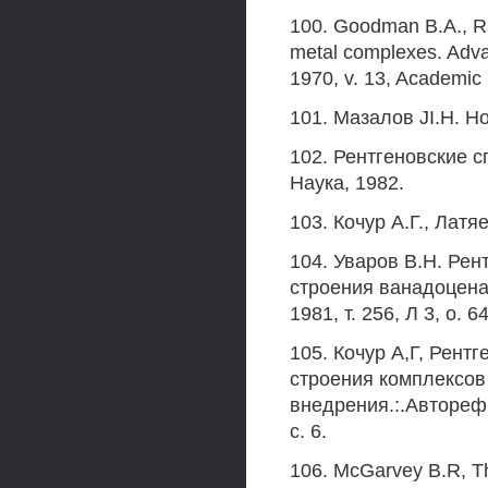
100. Goodman В.А., Ray
metal complexes. Adva
1970, v. 13, Academic
101. Мазалов JI.H. Н
102. Рентгеновские 
Наука, 1982.
103. Кочур А.Г., Латя
104. Уваров B.H. Ре
строения ванадоцена
1981, т. 256, Л 3, о. 6
105. Кочур А,Г, Рент
строения комплексов
внедрения.:.Автореф.
с. 6.
106. McGarvey B.R, The