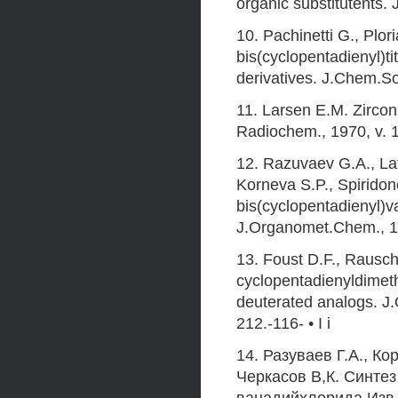
organic substitutents.
10. Pachinetti G., Plo
bis(cyclopentadienyl)t
derivatives. J.Chem.S
11. Larsen E.M. Zircon
Radiochem., 1970, v. 
12. Razuvaev G.A., Lat
Korneva S.P., Spiridono
bis(cyclopentadienyl)
J.Organomet.Chem., 19
13. Foust D.F., Rausch
cyclopentadienyldim
deuterated analogs. J
212.-116- • I i
14. Разуваев Г.A., К
Черкасов В,К. Синтез