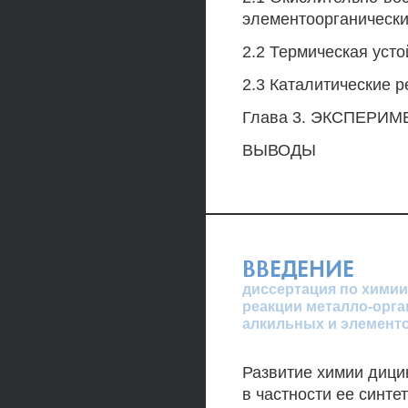
элементоорганическ
2.2 Термическая уст
2.3 Каталитические р
Глава 3. ЭКСПЕРИ
ВЫВОДЫ
ВВЕДЕНИЕ
диссертация по химии
реакции металло-орга
алкильных и элементо
Развитие химии дици
в частности ее синте