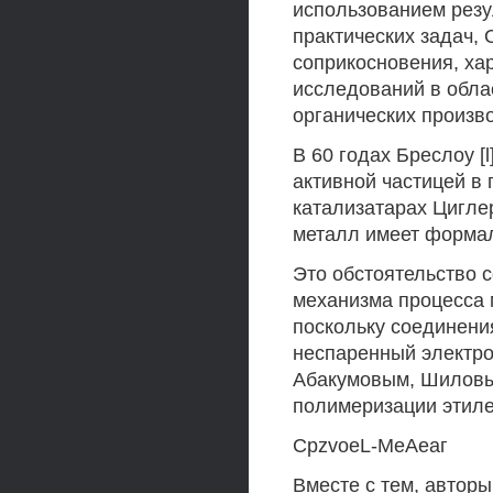
использованием резу
практических задач,
соприкосновения, ха
исследований в обла
органических произв
В 60 годах Бреслоу [l
активной частицей в
катализатарах Цигле
металл имеет формал
Это обстоятельство 
механизма процесса 
поскольку соединения 
неспаренный электро
Абакумовым, Шиловы
полимеризации этиле
CpzvoeL-МеАеаг
Вместе с тем, авторы