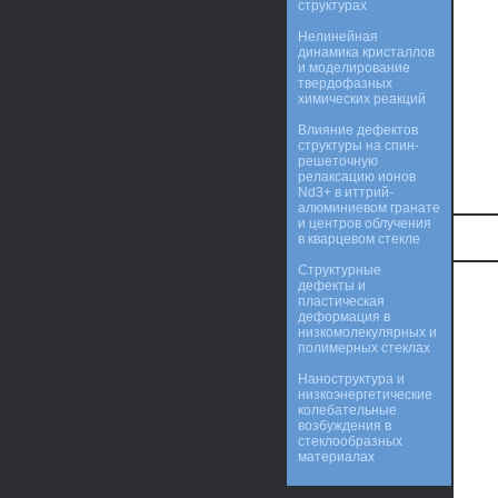
структурах
Нелинейная
динамика кристаллов
и моделирование
твердофазных
химических реакций
Влияние дефектов
структуры на спин-
решеточную
релаксацию ионов
Nd3+ в иттрий-
алюминиевом гранате
и центров облучения
в кварцевом стекле
Структурные
дефекты и
пластическая
деформация в
низкомолекулярных и
полимерных стеклах
Наноструктура и
низкоэнергетические
колебательные
возбуждения в
стеклообразных
материалах