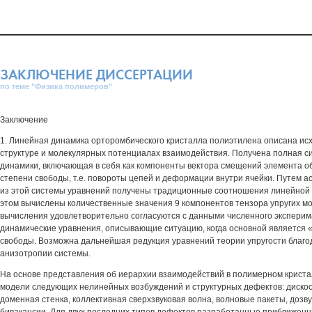
ЗАКЛЮЧЕНИЕ ДИССЕРТАЦИИ
по теме "Физика полимеров"
Заключение
1. Линейная динамика орторомбического кристалла полиэтилена описана ис
структуре и молекулярных потенциалах взаимодействия. Получена полная с
динамики, включающая в себя как компоненты вектора смещений элемента об
степени свободы, т.е. повороты цепей и деформации внутри ячейки. Путем а
из этой системы уравнений получены традиционные соотношения линейной т
этом вычислены количественные значения 9 компонентов тензора упругих мо
вычисления удовлетворительно согласуются с данными численного эксперим
динамические уравнения, описывающие ситуацию, когда основной является 
свободы. Возможна дальнейшая редукция уравнений теории упругости благо
анизотропии системы.
На основе представления об иерархии взаимодействий в полимерном криста
модели следующих нелинейных возбуждений и структурных дефектов: диско
доменная стенка, коллективная сверхзвуковая волна, волновые пакеты, дозв