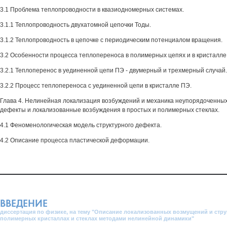
3.1 Проблема теплопроводности в квазиодномерных системах.
3.1.1 Теплопроводность двухатомной цепочки Тоды.
3.1.2 Теплопроводность в цепочке с периодическим потенциалом вращения.
3.2 Особенности процесса теплопереноса в полимерных цепях и в кристалле
3.2.1 Теплоперенос в уединенной цепи ПЭ - двумерный и трехмерный случай.
3.2.2 Процесс теплопереноса с уединенной цепи в кристалле ПЭ.
Глава 4. Нелинейная локализация возбуждений и механика неупорядоченных
дефекты и локализованные возбуждения в простых и полимерных стеклах.
4.1 Феноменологическая модель структурного дефекта.
4.2 Описание процесса пластической деформации.
ВВЕДЕНИЕ
диссертация по физике, на тему "Описание локализованных возмущений и стр
полимерных кристаллах и стеклах методами нелинейной динамики"