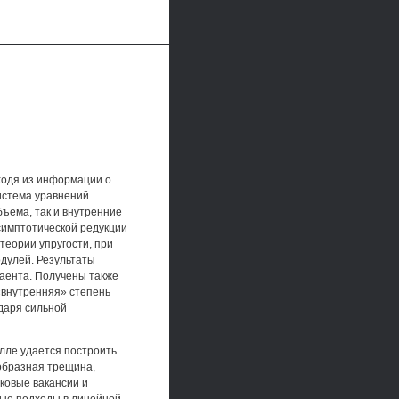
ходя из информации о
истема уравнений
ъема, так и внутренние
симптотической редукции
еории упругости, при
дулей. Результаты
аента. Получены также
«внутренняя» степень
даря сильной
лле удается построить
образная трещина,
уковые вакансии и