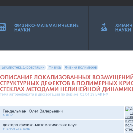
ФИЗИКО-МАТЕМАТИЧЕСКИЕ
ХИМИЧ
НАУКИ
НАУКИ
Библиотека диссертаций
Физика
Физика полимеров
ОПИСАНИЕ ЛОКАЛИЗОВАННЫХ ВОЗМУЩЕНИЙ
СТРУКТУРНЫХ ДЕФЕКТОВ В ПОЛИМЕРНЫХ КРИ
СТЕКЛАХ МЕТОДАМИ НЕЛИНЕЙНОЙ ДИНАМИК
тема автореферата и диссертации по физике, 01.04.19 ВАК РФ
Гендельман, Олег Валерьевич
АВТОР
доктора физико-математических наук
УЧЕНАЯ СТЕПЕНЬ