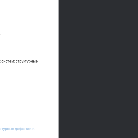
.
 систем: структурные
уктурных дефектов в