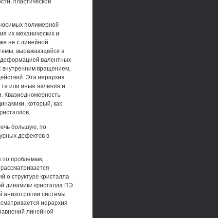
сти, пластической
вносимых полимерной
ия их механических и
же не с линейной
истемы, выражающейся в
 с деформацией валентных
 с внутренним вращением,
действий. Эта иерархия
 те или иные явления и
и. Квазиодномерность
инамики, который, как
ристаллов.
лечь большую, по
урных дефектов в
ы по проблемам,
е рассматривается
й о структуре кристалла
ой динамики кристалла ПЭ
ой анизотропии системы
ссматривается иерархия
равнений линейной