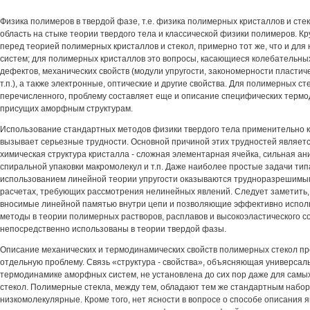
Физика полимеров в твердой фазе, т.е. физика полимерных кристаллов и сте
область на стыке теории твердого тела и классической физики полимеров. Кр
перед теорией полимерных кристаллов и стекол, примерно тот же, что и для
систем; для полимерных кристаллов это вопросы, касающиеся колебательных
дефектов, механических свойств (модули упругости, закономерности пласти
т.п.), а также электронные, оптические и другие свойства. Для полимерных ст
перечисленного, проблему составляет еще и описание специфических термо
присущих аморфным структурам.
Использование стандартных методов физики твердого тела применительно 
вызывает серьезные трудности. Основной причиной этих трудностей являет
химическая структура кристалла - сложная элементарная ячейка, сильная а
спиральной упаковки макромолекул и т.п. Даже наиболее простые задачи тип
использованием линейной теории упругости оказываются трудноразрешимым
расчетах, требующих рассмотрения нелинейных явлений. Следует заметить,
вносимые линейной памятью внутри цепи и позволяющие эффективно исполь
методы в теории полимерных растворов, расплавов и высокоэластического со
непосредственно использованы в теории твердой фазы.
Описание механических и термодинамических свойств полимерных стекол пр
отдельную проблему. Связь «структура - свойства», объясняющая универсал
термодинамике аморфных систем, не установлена до сих пор даже для самы
стекол. Полимерные стекла, между тем, обладают тем же стандартным набор
низкомолекулярные. Кроме того, нет ясности в вопросе о способе описания я