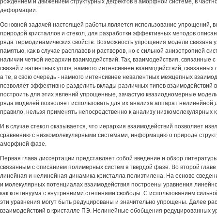
рождением и движением структурных дефектов в аморфной системе, в частно
деформации.
Основной задачей настоящей работы является использование упрощений, 
природой кристаллов и стекол, для разработки эффективных методов описан
ряда термодинамических свойств. Возможность упрощения модели связана у
памятью, как в случае расплавов и растворов, но с сильной анизотропией с
наличии четкой иерархии взаимодействий. Так, взаимодействия, связанные
связей и валентных углов, намного интенсивнее взаимодействий, связанных
а те, в свою очередь - намного интенсивнее невалентных межцепных взаимо
позволяет эффективно разделить вклады различных типов взаимодействий в
построить для этих явлений упрощенные, зачастую квазиодномерные модел
ряда моделей позволяет использовать для их анализа аппарат нелинейной д
правило, нельзя применять непосредственно к анализу низкомолекулярных к
И в случае стекол оказывается, что иерархия взаимодействий позволяет изв
сравнению с низкомолекулярными системами, информацию о природе структ
аморфной фазе.
Первая глава диссертации представляет собой введение и обзор литератур
связанным с описанием полимерных систем в твердой фазе. Во второй глав
линейная и нелинейная динамика кристалла полиэтилена. На основе сведени
и молекулярных потенциалах взаимодействия построены уравнения линейн
как континуума с внутренними степенями свободы. С использованием сильн
эти уравнения могут быть редуцированы и значительно упрощены. Далее ра
взаимодействий в кристалле ПЭ. Нелинейные обобщения редуцированных у