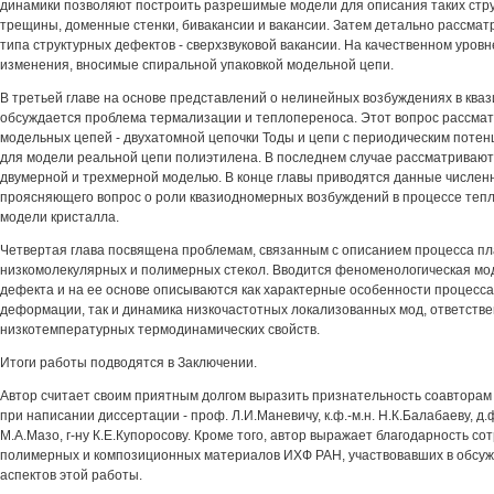
динамики позволяют построить разрешимые модели для описания таких стру
трещины, доменные стенки, бивакансии и вакансии. Затем детально рассмат
типа структурных дефектов - сверхзвуковой вакансии. На качественном уров
изменения, вносимые спиральной упаковкой модельной цепи.
В третьей главе на основе представлений о нелинейных возбуждениях в кв
обсуждается проблема термализации и теплопереноса. Этот вопрос рассмат
модельных цепей - двухатомной цепочки Тоды и цепи с периодическим потен
для модели реальной цепи полиэтилена. В последнем случае рассматриваю
двумерной и трехмерной моделью. В конце главы приводятся данные числен
проясняющего вопрос о роли квазиодномерных возбуждений в процессе теп
модели кристалла.
Четвертая глава посвящена проблемам, связанным с описанием процесса п
низкомолекулярных и полимерных стекол. Вводится феноменологическая мод
дефекта и на ее основе описываются как характерные особенности процесса
деформации, так и динамика низкочастотных локализованных мод, ответств
низкотемпературных термодинамических свойств.
Итоги работы подводятся в Заключении.
Автор считает своим приятным долгом выразить признательность соавторам
при написании диссертации - проф. Л.И.Маневичу, к.ф.-м.н. Н.К.Балабаеву, д.ф.
М.А.Мазо, г-ну К.Е.Купоросову. Кроме того, автор выражает благодарность с
полимерных и композиционных материалов ИХФ РАН, участвовавших в обсу
аспектов этой работы.