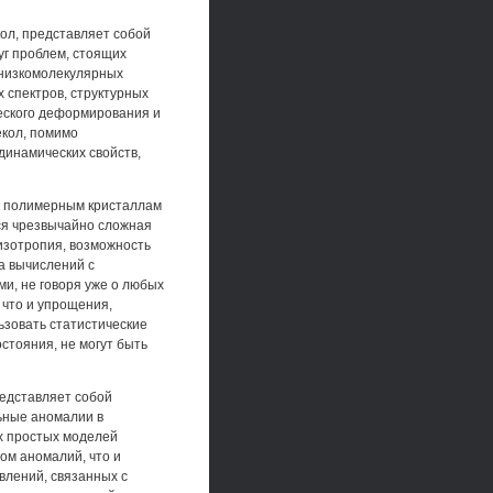
кол, представляет собой
уг проблем, стоящих
 низкомолекулярных
 спектров, структурных
ческого деформирования и
екол, помимо
динамических свойств,
к полимерным кристаллам
ся чрезвычайно сложная
низотропия, возможность
а вычислений с
и, не говоря уже о любых
 что и упрощения,
зовать статистические
стояния, не могут быть
едставляет собой
ьные аномалии в
х простых моделей
ом аномалий, что и
влений, связанных с