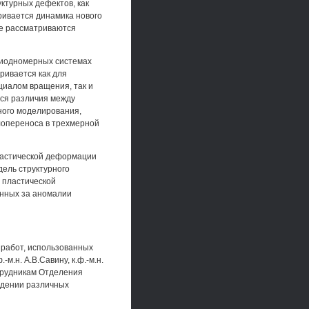
ктурных дефектов, как
ривается динамика нового
не рассматриваются
азиодномерных системах
ривается как для
циалом вращения, так и
тся различия между
ного моделирования,
лопереноса в трехмерной
ластической деформации
ель структурного
 пластической
енных за аномалии
 работ, использованных
-м.н. А.В.Савину, к.ф.-м.н.
отрудникам Отделения
ждении различных