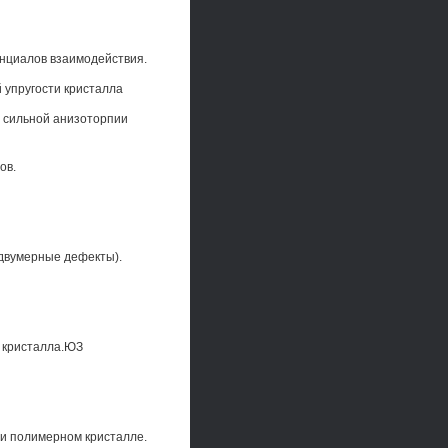
енциалов взаимодействия.
 упругости кристалла
м сильной анизоторпии
ов.
(двумерные дефекты).
 кристалла.ЮЗ
 и полимерном кристалле.