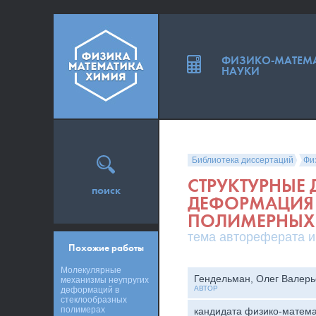
ФИЗИКО-МАТЕМ
НАУКИ
Библиотека диссертаций
Фи
СТРУКТУРНЫЕ 
поиск
ДЕФОРМАЦИЯ
ПОЛИМЕРНЫХ 
тема автореферата и
Похожие работы
Молекулярные
Гендельман, Олег Валерь
механизмы неупругих
АВТОР
деформаций в
стеклообразных
полимерах
кандидата физико-матема