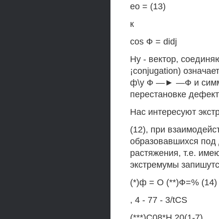
ео = (13)
к
cos Ф = didj
Ну - вектор, соединя
¡conjugation) означ
ф\у Ф —► —Ф и симм
перестановке дефекто
Нас интересуют экст
(12), при взаимодей
образовавшихся под 
растяжения, т.е. им
экстремумы запишутс
(*)ф = О (**)Ф=% (14)
, 4 - 77 - 3/tCS
(***)С08*Н 20(1-7)