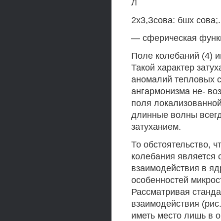
Л
2х3,Зсова: бшх сова;.
— сферическая функ
Поле колебаний (4) и
Такой характер зату
аномалий тепловых св
ангармонизма не- во
поля локализованной
длинные волны всегд
затуханием.
То обстоятельство, 
колебания является 
взаимодействия в яд
особенностей микрос
Рассматривая станда
взаимодействия (рис.
иметь место лишь в о