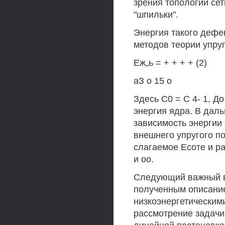
зрения топологии сет
"шпильки".
Энергия такого дефе
методов теории упру
Еж„ь = + + + + (2)
аЗ о 15 о
Здесь С0 = С 4- 1, Д
энергия ядра. В даль
зависимость энергии 
внешнего упругого по
слагаемое Есоте и р
и оо.
Следующий важный в
полученным описание
низкоэнергетическим
рассмотрение задачи