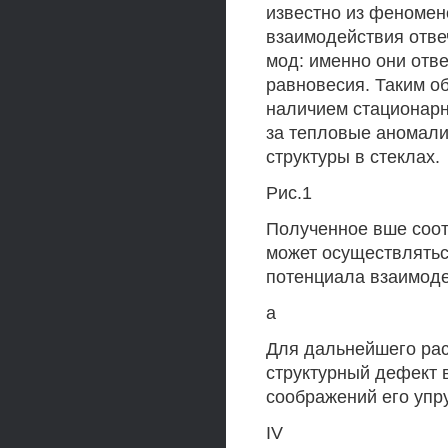
известно из феномено
взаимодействия отве
мод: именно они отв
равновесия. Таким об
наличием стационарн
за тепловые аномали
структуры в стеклах.
Рис.1
Полученное вше соот
может осуществлятьс
потенциала взаимоде
а
Для дальнейшего рас
структурный дефект 
соображений его упр
IV