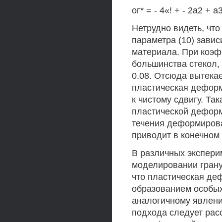
ог* = - 4«! + - 2а2 + а3
Нетрудно видеть, что
параметра (10) зави
материала. При коэф
большинства стекол,
0.08. Отсюда вытекае
пластическая деформ
к чистому сдвигу. Та
пластической деформ
течения деформирован
приводит в конечном 
В различных эксперим
моделировании грану
что пластическая де
образованием особых 
аналогичному явлени
подхода следует расс