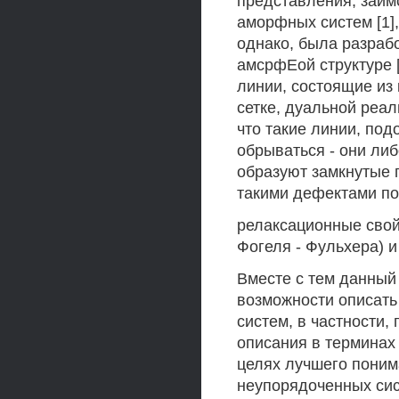
представления, заим
аморфных систем [1],
однако, была разраб
амсрфЕой структуре [
линии, состоящие из
сетке, дуальной реал
что такие линии, под
обрываться - они либ
образуют замкнутые п
такими дефектами по
релаксационные свойс
Фогеля - Фульхера) 
Вместе с тем данный
возможности описать
систем, в частности
описания в терминах
целях лучшего поним
неупорядоченных сис