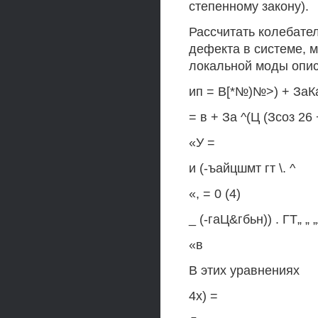
степенному закону).
Рассчитать колебате
дефекта в системе, 
локальной моды опи
ип = В[*№)№>) + ЗаКа
= в + За ^(Ц (Зсоз 26
«У =
и (-ъайцшмт гт \. ^
«, = 0 (4)
_ (-гаЦ&гбьн)) . ГТ„ „ „
«в
В этих уравнениях
4х) =