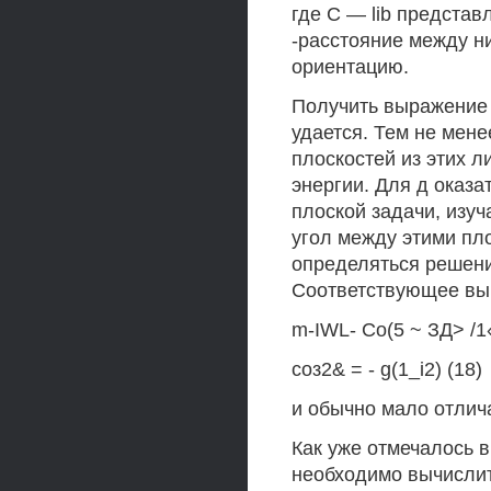
где С — lib представ
-расстояние между ни
ориентацию.
Получить выражение 
удается. Тем не мене
плоскостей из этих 
энергии. Для д оказа
плоской задачи, изу
угол между этими пл
определяться решени
Соответствующее выр
m-IWL- Со(5 ~ ЗД> /1
соз2& = - g(1_i2) (18)
и обычно мало отлича
Как уже отмечалось 
необходимо вычислит