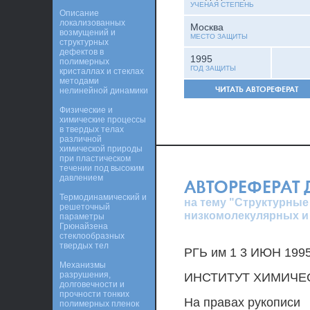
УЧЕНАЯ СТЕПЕНЬ
Описание
локализованных
Москва
возмущений и
МЕСТО ЗАЩИТЫ
структурных
дефектов в
1995
полимерных
ГОД ЗАЩИТЫ
кристаллах и стеклах
методами
ЧИТАТЬ АВТОРЕФЕРАТ
нелинейной динамики
Физические и
химические процессы
в твердых телах
различной
химической природы
при пластическом
течении под высоким
давлением
АВТОРЕФЕРАТ
Термодинамический и
на тему "Структурные
решеточный
низкомолекулярных и
параметры
Грюнайзена
стеклообразных
твердых тел
РГЬ им 1 3 ИЮН 199
Механизмы
разрушения,
ИНСТИТУТ ХИМИЧЕ
долговечности и
прочности тонких
На правах рукописи
полимерных пленок