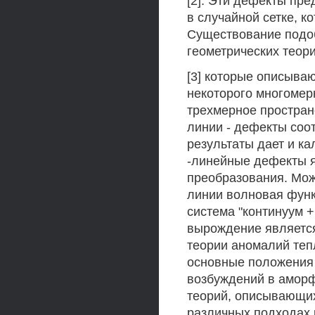
[2]. Эти дефекты пр
в случайной сетке, к
Существование подоб
геометрических теор
[3] которые описыва
некоторого многомер
трехмерное простран
линии - дефекты соо
результаты дает и ка
-линейные дефекты 
преобразования. Можн
линии волновая функц
система "континуум 
вырождение является
теории аномалий тепл
основные положения
возбуждений в аморфн
теорий, описывающих
различных подходах 