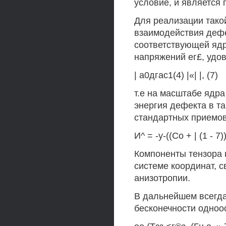
условие, и является 
Для реализации тако
взаимодействия дефек
соответствующей ядр
напряжений ег£, уд
| а0дгас1(4) |«| |, (7)
т.е на масштабе ядра
энергия дефекта в т
стандартных приемов
И^ = -у-((Со + | (1 - 7)
Компоненты тензора 
системе координат, с
анизотропии.
В дальнейшем всегда
бесконечности одноос