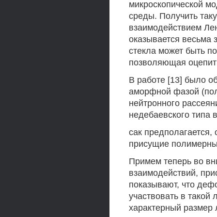
микроскопической м
среды. Получить таку
взаимодействием Лен
оказывается весьма 
стекла может быть п
позволяющая оцепить
В работе [13] было о
аморфной фазой (пол
нейтронного рассеян
недебаевского типа в
сак предполагается,
присущие полимерны
Примем теперь во вн
взаимодействий, пр
показывают, что деф
участвовать в такой
характерный размер 