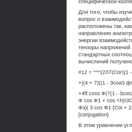
специфической кооп
Для того, чтобы изу
вопрос о взаимодейс
расположены так, как
направления анизотро
энергии взаимодейст
тензоры напряжений 
стандартных соотноше
вычислений получен
#12 = ^^^(2Л7(Сог|(1 
+|(4 + 7)((1 - Зсоа3 ф
+4ft coss Ф(7(1 - 3cos
Ф cos Ф1 + cos <h)\
Фз)( 3 cos Ф1 (Coi + 2
[conjugation]
В этом уравнении уг