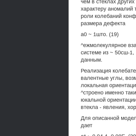
чем в стеклах других
характеру аномалий 
роли колебаний конф
размера дефекта
а0 ~ 1што. (19)
^ежмолекулярное вза
системе из ~ 50сш-1,
данным.
Реализация колебат
валентные углы, возм
локальная ориентаци
^строено именно так
юкальной ориентации
втекла - явления, хо
Для описанной модел
дает