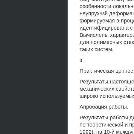
особенности локальн
неупрухчзй деформац
формируемая в проце
идентифицирована с 
Вычислены характери
для полимерных стек
таких систем.
з
Практическая ценнос
Результаты настояще
механических свойств
широко используемых
Апробация работы.
Результаты работы 
по теоретической и п
1992), на 10-й межд