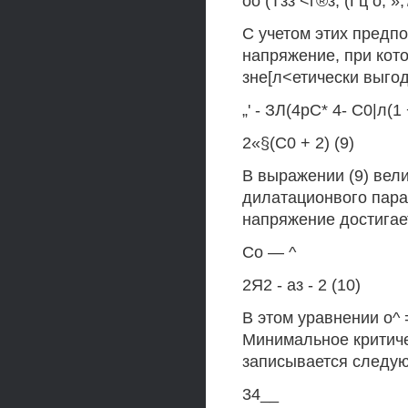
оо (Тзз <г®з, (Гц о, »,
С учетом этих пред
напряжение, при кот
зне[л<етически выго
„' - ЗЛ(4рС* 4- С0|л(1 
2«§(С0 + 2) (9)
В выражении (9) вел
дилатационвого пара
напряжение достигае
Со — ^
2Я2 - аз - 2 (10)
В этом уравнении о^ = 
Минимальное критиче
записывается следу
34__