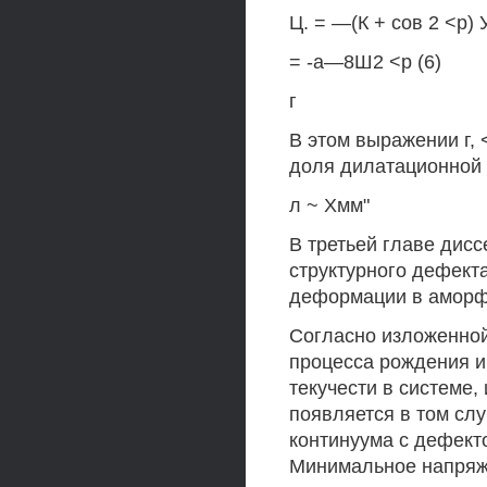
Ц. = —(К + сов 2 <р) 
= -а—8Ш2 <р (6)
г
В этом выражении г, 
доля дилатационной 
л ~ Хмм"
В третьей главе дис
структурного дефект
деформации в аморф
Согласно изложенно
процесса рождения и
текучести в системе,
появляется в том слу
континуума с дефект
Минимальное напряже