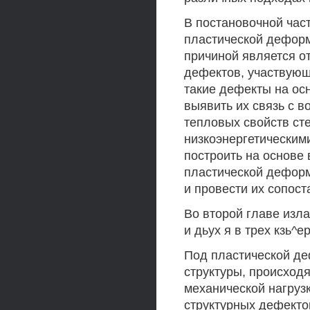
В постановочной час
пластической деформа
причиной является от
дефектов, участвующи
такие дефекты на ос
выявить их связь с 
тепловых свойств сте
низкоэнергетическим
построить на основе
пластической деформ
и провести их сопос
Во второй главе изла
и дьух я в трех кзь^ер
Под пластической д
структуры, происход
механической нагрузк
структурных дефекто