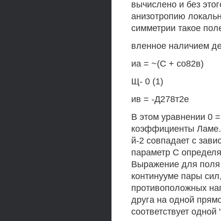
вычислено и без этог
анизотропию локальн
симметрии такое пол
вленное наличием д
иа = ~(С + со82в)
Щ- 0 (1)
ив = -Д278т2е
В этом уравнении 0 =
коэффициенты Ламе. 
й-2 совпадает с зави
параметр С определя
Выражение для поля 
континууме пары сил
противоположных нап
друга на одной прям
соответствует одной 