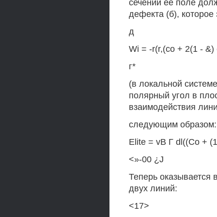
сечении ее поле долж
дефекта (б), которое
д
Wi = -r(r,(co + 2(1 - &)
г*
(в локальной системе
полярный угол в пло
взаимодействия лини
следующим образом:
Elite = vB Г dl((Co + (
<»-00 ¿J
Теперь оказывается 
двух линий:
<17>