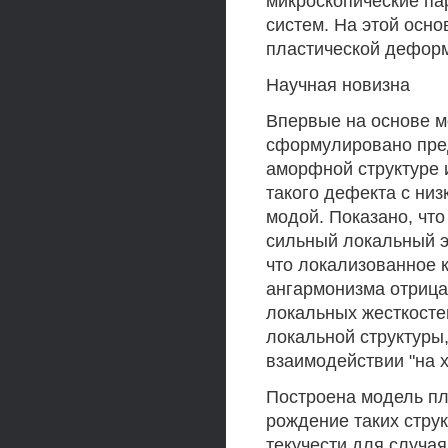
микроскопические па
систем. На этой осно
пластической деформ
Научная новизна
Впервые на основе м
сформулировано пред
аморфной структуре 
такого дефекта с ни
модой. Показано, чт
сильный локальный э
что локализованное 
ангармонизма отрица
локальных жесткостей
локальной структуры
взаимодействии "на 
Построена модель п
рождение таких стру
текучести для случа