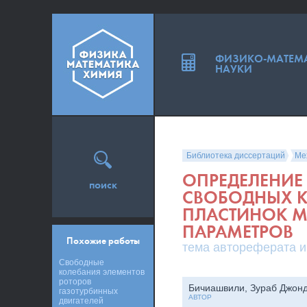
ФИЗИКО-МАТЕМ
НАУКИ
Библиотека диссертаций
Ме
ОПРЕДЕЛЕНИЕ
поиск
СВОБОДНЫХ 
ПЛАСТИНОК 
ПАРАМЕТРОВ
Похожие работы
тема автореферата и
Свободные
колебания элементов
роторов
Бичиашвили, Зураб Джон
газотурбинных
АВТОР
двигателей