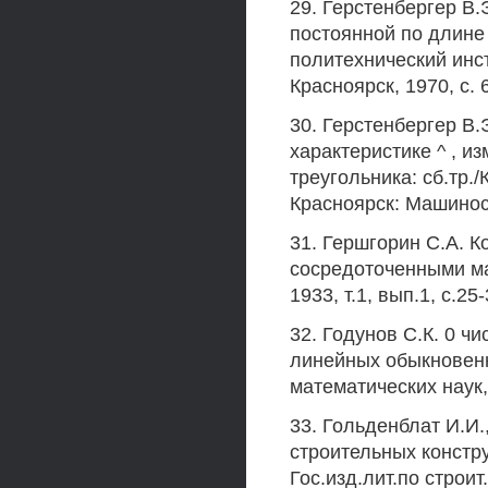
29. Герстенбергер В.
постоянной по длине 
политехнический инст
Красноярск, 1970, с. 
30. Герстенбергер В.
характеристике ^ , и
треугольника: сб.тр.
Красноярск: Машиност
31. Гершгорин С.А. 
сосредоточенными ма
1933, т.1, вып.1, с.25-
32. Годунов С.К. 0 ч
линейных обыкновен
математических наук, 1
33. Гольденблат И.И.
строительных констру
Гос.изд.лит.по строит.