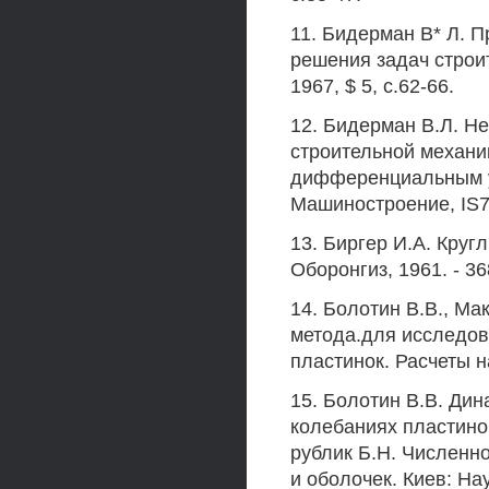
11. Бидерман В* Л. 
решения задач строи
1967, $ 5, с.62-66.
12. Бидерман В.Л. Н
строительной механи
дифференциальным ур
Машиностроение, IS76
13. Биргер И.А. Круг
Оборонгиз, 1961. - 36
14. Болотин В.В., М
метода.для исследов
пластинок. Расчеты на
15. Болотин В.В. Ди
колебаниях пластинок
рублик Б.Н. Численн
и оболочек. Киев: Нау