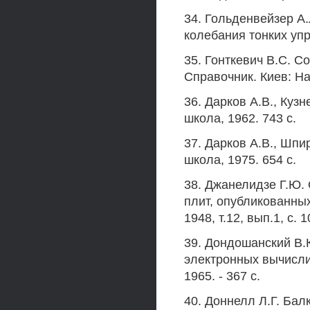
34. Гольденвейзер А.
колебания тонких упру
35. Гонткевич B.C. С
Справочник. Киев: Нау
36. Дарков А.В., Куз
школа, 1962. 743 с.
37. Дарков А.В., Шпи
школа, 1975. 654 с.
38. Джанелидзе Г.Ю. 
плит, опубликованны
1948, т.12, вып.1, с. 
39. Дондошанский В.К
электронных вычисли
1965. - 367 с.
40. Доннелл Л.Г. Балк