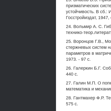
призматических систе
устойчивость. В сб.:
Госстройиздат, 1947, 
24. Вольмир А. С. Гиб
технико-теор.литерату
25. Воронцов Г.В., М
стержневых систем н
параметров в матричн
1973. - 97 с.
26. Галеркин Б.Г. Соб
440 с.
27. Галин М.П. О по
математика и механика,
28. Гантмахер Ф.Р. Те
575 с.