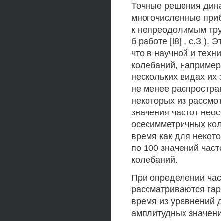
Точные решения дина
многочисленные приб
к непреодолимым тру
б работе [l8] , с.З )
что в научной и техн
колебаний, например
нескольких видах их 
не менее распростра
некоторых из рассмо
значения частот нео
осесимметричных коле
время как для некот
по 100 значений час
колебаний.
При определении час
рассматриваются гар
время из уравнений 
амплитудных значени