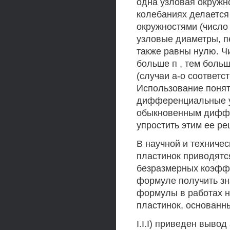
одна узловая окружн
колебаниях делается
окружностями (число
узловые диаметры, п
также равны нулю. Ч
больше п , тем боль
(случаи а-о соответ
Использование понят
дифференциальные у
обыкновенным диффе
упростить этим ее ре
В научной и техниче
пластинок приводятся
безразмерных коэффи
формуле получить зн
формулы в работах н
пластинок, основанн
I.I.I) приведен выв