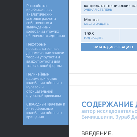
кандидата технических на
Разработка
приближенных
УЧЕНАЯ СТЕПЕНЬ
аналитических
методов расчета
Москва
собственных и
МЕСТО ЗАЩИТЫ
вынужденных
колебаний упругих
1983
оболочек с жидкостью
ГОД ЗАЩИТЫ
Некоторые
ЧИТАТЬ ДИССЕРТАЦИЮ
пространственные
динамические задачи
теории упругости и
вязкоупругости для
тел сложной формы
Нелинейные
параметрические
колебания оболочек
нулевой и
отрицательной
гауссовой кривизны
СОДЕРЖАНИЕ 
Свободные краевые и
интерфейсные
автор исследовательс
колебания оболочек
Бичиашвили, Зураб Д
вращения
ВВЕДЕНИЕ.