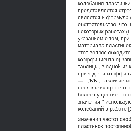
колебания пластинки
представляется строг
является и формула 
обстоятельство, что 
некоторых работах (н
указанием о том, при
материала пластинок 
этот вопрос обходитс
коэффициента о( завис
таблицы, в одной из 
приведены коэффициен
— о,ЪЪ ; различие м
нескольких проценто
более существенно о
значения ^ использу
колебаний в работе [1
Значения частот сво
пластинок постоянно