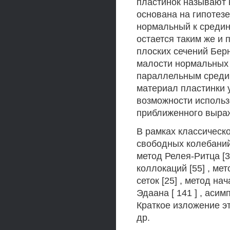
пластинок называют 
основана на гипотез
нормальный к средин
остается таким же и
плоских сечений Бер
малости нормальных
параллельным средин
материал пластинки у
возможности использ
приближенного выра
В рамках классическ
свободных колебаний
метод Релея-Ритца [3
коллокаций [55] , мет
сеток [25] , метод на
Эдаана [ 141 ] , асим
Краткое изложение эт
др.