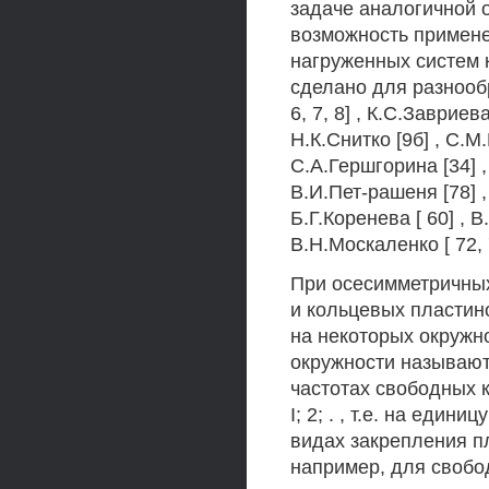
задаче аналогичной 
возможность примене
нагруженных систем 
сделано для разнообр
6, 7, 8] , К.С.Завриева
Н.К.Снитко [9б] , C.M
С.А.Гершгорина [34] ,
В.И.Пет-рашеня [78] ,
Б.Г.Коренева [ 60] , В.
В.Н.Москаленко [ 72, 
При осесимметричных
и кольцевых пластин
на некоторых окружн
окружности называютс
частотах свободных к
I; 2; . , т.е. на еди
видах закрепления п
например, для свобо