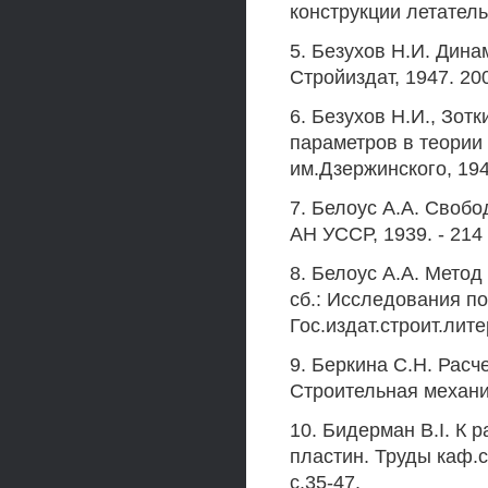
конструкции летатель
5. Безухов Н.И. Дина
Стройиздат, 1947. 200
6. Безухов Н.И., Зот
параметров в теории 
им.Дзержинского, 1940
7. Белоус А.А. Своб
АН УССР, 1939. - 214 
8. Белоус А.А. Мето
сб.: Исследования по 
Гос.издат.строит.лите
9. Беркина С.Н. Расч
Строительная механик
10. Бидерман B.I. К 
пластин. Труды каф.с
с.35-47.