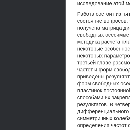
исследование этой м
Работа состоит из пя
состояние вопросов, 
получена матрица ди
свободных осесиммет
методика расчета пл
некоторые особеннос
некоторых параметро
третьей главе рассм
частот и форм свобо
приведены результат
форм свободных осе
пластинок постоянн
способами их закреп
результатов. В четве
дифференциального у
симметричных колеба
определения частот 