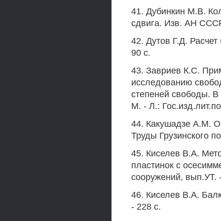
41. Дубинкин М.В. К
сдвига. Изв. АН СССР,
42. Дутов Г.Д. Расчет
90 с.
43. Завриев К.С. Пр
исследованию свобод
степеней свободы. В 
М. - Л.: Гос.изд.лит.п
44. Какушадзе A.M. 
Труды Грузинского пол
45. Киселев В.А. Мет
пластинок с осесимм
сооружений, вып.УТ. -
46. Киселев В.А. Бал
- 228 с.