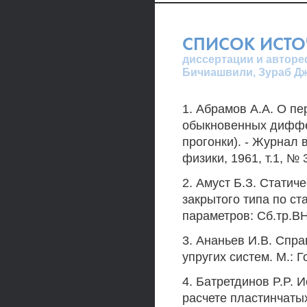
СПИСОК ИСТ
диссертации и автореф
Бичиашвили, Зураб Д
1. Абрамов А.А. О п
обыкновенных диффе
прогонки). - Журнал
физики, 1961, т.1, № 
2. Амуст Б.З. Статич
закрытого типа по с
параметров: Сб.тр.ВН
3. Ананьев И.В. Спр
упругих систем. М.: Го
4. Батретдинов P.P.
расчете пластинчаты