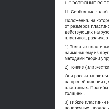
I. СОСТОЯНИЕ ВОП
I.I. Свободные коле
Положения, на котор
от размеров пластино
действующих нагрузок
пластинок, различаю
1) Толстые пластинки
наименьшему из друг
методами теории упру
2) Тонкие (или жестки
Они рассчитываются 
на пренебрежении ц
пластинках. Прогибы
толщины.
3) Гибкие пластинки 
поперечных, продоль