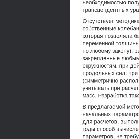
необходимостью полу
трансцендентных ура
Отсутствует методик
собственные колебан
которая позволяла б
переменной толщины 
по любому закону), 
закрепленные любым 
окружностям, при д
продольных сил, при
(симметрично распол
учитывать при расче
масс. Разработка та
В предлагаемой мето
начальных параметро
для расчетов, выпол
годы способ вычисле
параметров, не тре