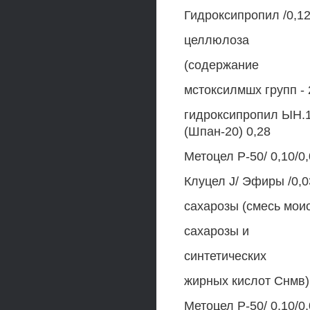
Гидроксипропил /0,1
целлюлоза
(содержание
мстоксилмшх групп -
гидроксипропил ЫН.1
(Шпан-20) 0,28
Метоцел Р-50/ 0,10/0,
Клуцел J/ Эфиры /0,0
сахарозы (смесь моио
сахарозы и
синтетических
жирных кислот Снмв).
Метоцел Р-50/ 0,10/0,