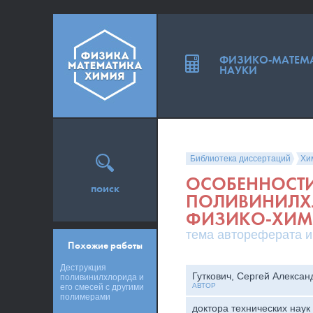
ФИЗИКО-МАТЕМ
НАУКИ
Библиотека диссертаций
Хи
ОСОБЕННОСТИ
поиск
ПОЛИВИНИЛХ
ФИЗИКО-ХИМ
тема автореферата и
Похожие работы
Деструкция
Гуткович, Сергей Алексан
поливинилхлорида и
АВТОР
его смесей с другими
полимерами
доктора технических наук