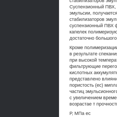
стабилизаторов эмул
Суспензионный ПВХ,
эмульсии, получаетс
стабилизаторов эмул
суспензионный ПВХ ф
капелек полимеризую
достаточно большого
Кроме полимеризации
в результате спекан
при высокой темпера
фильтрующие перего
кислотных аккумулято
представлено влияни
пористость (ес) мип
частиц эмульсионного
с увеличением време
возрастае т прочност
Р, МПа ес