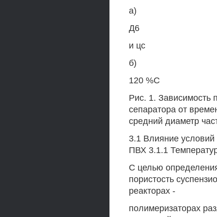
а)
Д6
и цс
б)
120 %С
Рис. 1. Зависимость 
сепаратора от времен
средний диаметр част
3.1 Влияние условий
ПВХ 3.1.1 Температу
С целью определени
пористость суспензи
реакторах -
полимеризаторах раз