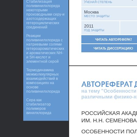
Стабилизация
УЧЕНАЯ СТЕПЕНЬ
поливинилхлорида
некоторыми
Москва
производными серу-и
МЕСТО ЗАЩИТЫ
азотсодержащих
гетероциклических
2011
соединений
ГОД ЗАЩИТЫ
Реакции
ЧИТАТЬ АВТОРЕФЕРАТ
поливинилхлорида с
натриевыми солями
ЧИТАТЬ ДИССЕРТАЦИЮ
гетероароматических
и ароматических NH-
и SH-кислот и
элементной серой
Термодинамика
межмолекулярных
взаимодействий в
АВТОРЕФЕРАТ
композициях на
основе
на тему "Особенности
поливинилхлорида
различными физико-х
Сера как
стабилизатор
полимеров
РОССИЙСКАЯ АКАД
винилхлорида
ИМ. H.H. СЕМЕНОВА
ОСОБЕННОСТИ ПОЛ