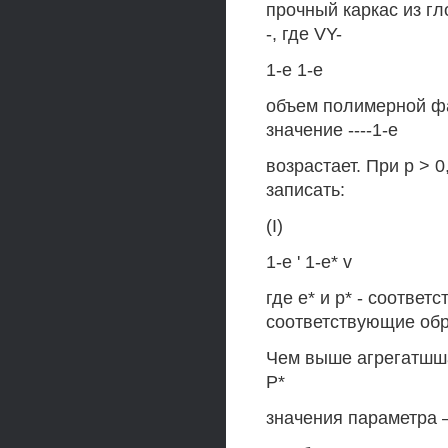
прочный каркас из гло
-, где VY-
1-е 1-е
объем полимерной ф
значение ----1-е
возрастает. При р > 
записать:
(I)
1-е ' 1-е* v
где е* и р* - соотве
соответствующие обр
Чем выше агрегатшша
Р*
значения параметра 