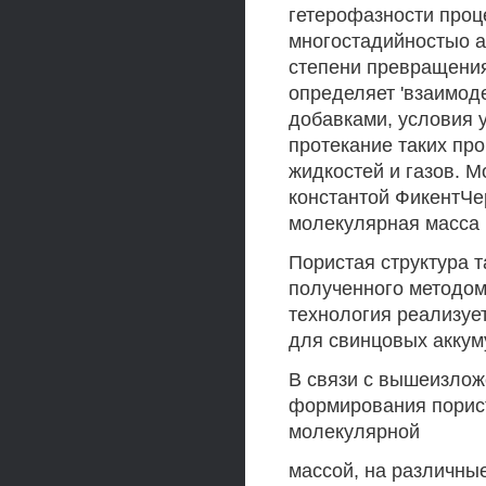
гетерофазности проц
многостадийностыо а
степени превращения
определяет 'взаимод
добавками, условия у
протекание таких про
жидкостей и газов. 
константой ФикентЧе
молекулярная масса 
Пористая структура 
полученного методом
технология реализуе
для свинцовых аккуму
В связи с вышеизлож
формирования порист
молекулярной
массой, на различны