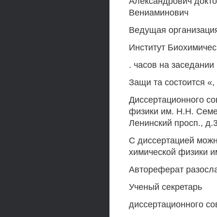
Александрович докто
Вениаминович
Ведущая организаци
Институт Биохимичес
. часов на заседании
Защи та состоится «, 2
Диссертационного сов
физики им. H.H. Семе
Ленинский просп., д.38
С диссертацией можн
химической физики и
Автореферат разослан
Ученый секретарь
диссертационного сов