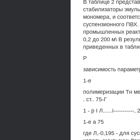
В таблице 2 предста
стабилизаторы эмуль
мономера, и соответ
суспензионного ПВХ. 
промышленных реакто
0,2 до 200 м\ В резу
приведенных в табли
Р
зависимость парамет
1-е
полимеризации Тн ме
. ст.. 75-Г
1 - р I Л......i-----------, 
1-е а 75
где Л,-0,195 - для с