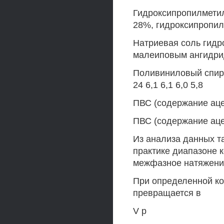
Гидроксипропилметил
28%, гидроксипропиль
Натриевая соль гидр
малеиповым ангидридо
Поливиниловый спирт
24 6,1 6,1 6,0 5,8
ПВС (содержание ацет
ПВС (содержание ацет
Из анализа данных та
практике диапазоне 
межфазное натяжение
При определенной к
превращается в
V р