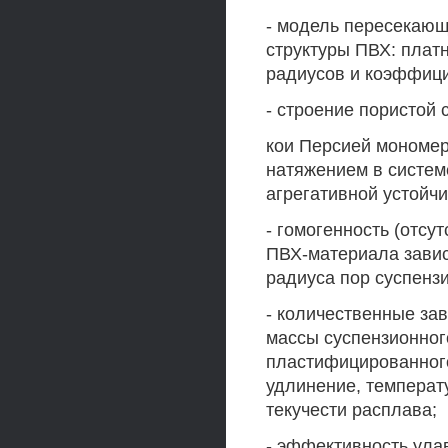
- модель пересекающ
структуры ПВХ: платн
радиусов и коэффици
- строение пористой
кои Персией мономе
натяжением в систем
агрегативной устойч
- гомогенность (отс
ПВХ-материала завис
радиуса пор суспенз
- количественные за
массы суспензионног
пластифицированного
удлинение, температу
текучести расплава;
- эффективность ула