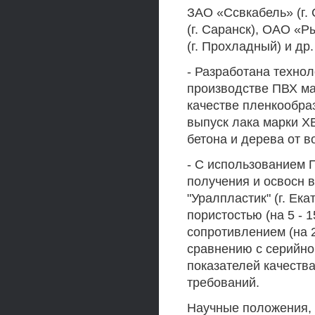
ЗАО «Ссвкабель» (г.
(г. Саранск), ОАО «Р
(г. Прохладный) и др.
- Разработана техно
производстве ПВХ ма
качестве пленкообр
выпуск лака марки Х
бетона и дерева от в
- С использованием 
получения и освосн 
"Уралпластик" (г. Ек
пористостью (на 5 -
сопротивлением (на 2
сравнению с серийно
показателей качеств
требований.
Научные положения, 