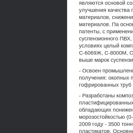
являются основой со
улучшения качества 
материалов, снижения
материалов. Па осно
патенты, с применен
суспензионного ПВХ,
условиях целый комп
С-6069Ж, С-8000М, С
выше марок суспензи
- Освоен промышлен
получения: окопных п
гофрированных труб (
- Разработаны компо
пластифицированных
обладающих понижен
морозостойкостью (0-
2009 году - 3500 тон
пластикатов. Основн