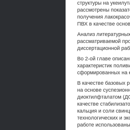
структуры на укеилу
рассмотрены показат
получения лакокрасо
ПВХ в качестве осно
Анализ литературных
рассматриваемой пр
диссертационной раб
Во 2-ой главе описа
характеристик полив
сформированных на е
В качестве базовых 
на основе суспезион
диоктилфталатом (Д
качестве стабилизат
кальция и соли свин
технологических и э
работе использованы