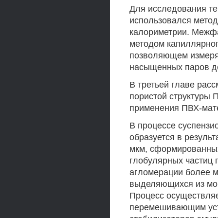
Для исследования те
использовался мето
калориметрии. Межфа
методом капиллярног
позволяющем измеря
насыщенных паров д
В третьей главе рас
пористой структуры П
применения ПВХ-мат
В процессе суспензи
образуется в результ
мкм, сформированных
глобулярных частиц 
агломерации более м
выделяющихся из моп
Процесс осуществля
перемешивающим уст