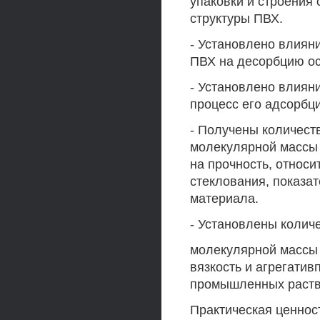
упаковки и строения
структуры ПВХ.
- Установлено влиян
ПВХ на десорбцию ос
- Установлено влиян
процесс его адсорбц
- Получены количес
молекулярной массы
на прочность, относи
стеклования, показа
материала.
- Установлены колич
молекулярной массы 
вязкость и агрегатив
промышленных раств
Практическая ценнос