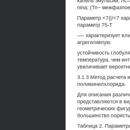
капель эмульсии; Лс
nina; (Тп~ межфазпо
Параметр <7(|/<7 хар
параметр 75-Т
—- характеризует вл
агрегативпую
устойчивость глобул
температура, чем ин
увеличивает вероятно
3.1.3 Метод расчета 
поливинилхлорида.
Для описания различ
представляются в в
геометрических фигур
большинство порист
Таблица 2. Параметр