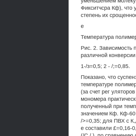
уменьшением молеку
Фикситчсра Кф), что 
степень их срощеннос
е
Температура полиме
Рис. 2. Зависимость
различной конверсии
1-/з=0,5; 2 - /;=0,85.
Показано, что суспе
температуре полимер
(за счет рег уляторо
мономера практическ
полученный при темп
значением Кф. Кф-60 
/>=0,35; для ПВХ с К,
е составили £=0,16-
(/С,/,), по сравнени