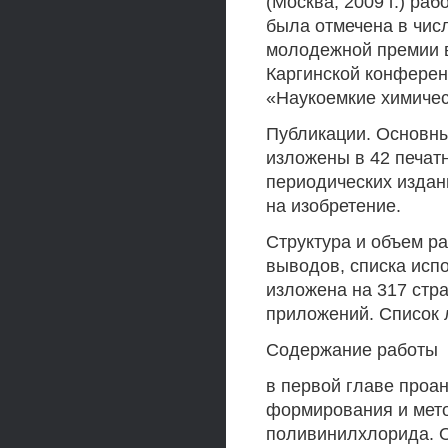
(Москва, 2009 г.) ра
была отмечена в чис
молодежной премии в
Каргинской конферен
«Наукоемкие химичес
Публикации. Основны
изложены в 42 печатн
периодических издан
на изобретение.
Структура и объем ра
выводов, списка исп
изложена на 317 стра
приложений. Список 
Содержание работы
в первой главе проа
формирования и мето
поливинилхлорида. 