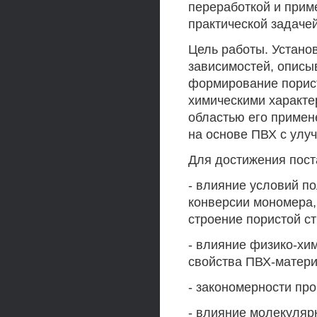
переработкой и прим
практической задачей
Цель работы. Устано
зависимостей, опис
формирование порист
химическими характе
областью его примен
на основе ПВХ с улу
Для достижения пост
- влияние условий п
конверсии мономера,
строение пористой с
- влияние физико-хи
свойства ПВХ-матери
- закономерности пр
- влияние молекуляр