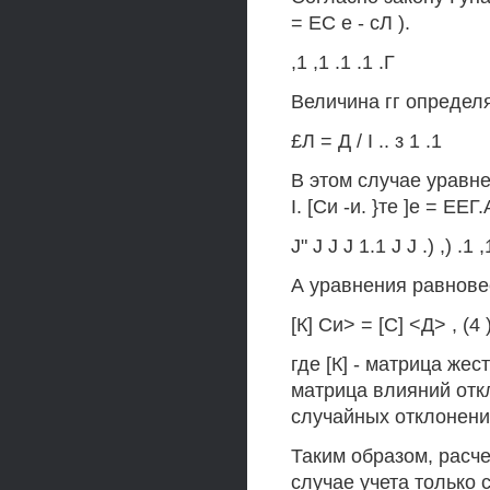
= ЕС е - сЛ ).
,1 ,1 .1 .1 .Г
Величина гг определ
£Л = Д / I .. з 1 .1
В этом случае уравне
I. [Си -и. }те ]е = ЕЕГ.
J" J J J 1.1 J J .) ,) .1 
А уравнения равнове
[К] Си> = [С] <Д> , (4 
где [К] - матрица жес
матрица влияний отк
случайных отклонени
Таким образом, расч
случае учета только