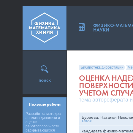
ФИЗИКО-МАТЕМ
НАУКИ
Библиотека диссертаций
Ме
ОЦЕНКА НАД
поиск
ПОВЕРХНОСТИ
УЧЕТОМ СЛУЧ
тема автореферата и
Похожие работы
Разработка методов
Буреева, Наталья Никола
анализа динамики и
АВТОР
оценки
работоспособности
раскрывающихся
кандидата физико-матема