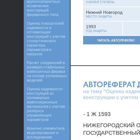
крупногабаритных
УЧЕНАЯ СТЕПЕНЬ
космических
конструкций
Нижний Новгород
ферменного типа
МЕСТО ЗАЩИТЫ
Оценка показателей
1993
надежности и
ГОД ЗАЩИТЫ
оптимизация
конструкций с учетом
ЧИТАТЬ АВТОРЕФЕРАТ
стохастического
характера
параметров и
нагрузок
Расчет соединений в
размеро-стабильных
композитных фермах
на основе уточненных
моделей
АВТОРЕФЕРАТ
Оценка надежности
на тему "Оценка над
конструкций из
конструкции с учетом
полимерных
композиционных
материалов с учетом
разброса
- 1 Ж 1593
управляющих
параметров
НИЖЕГОРОДСКИЙ О
Конечно-элементное
ГОСУДАРСТВЕННЫЙ 
моделирование и
исследование