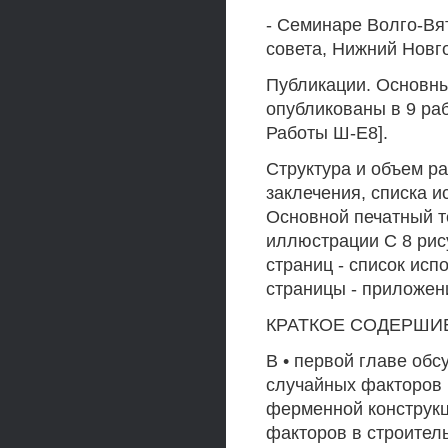
- Семинаре Волго-Вя
совета, Нижний Новго
Публикации. Основн
опубликованы в 9 раб
Работы Ш-Е8].
Структура и объем ра
заклечения, списка 
Основной печатный те
иллюстрации С 8 рису
страниц - список исп
страницы - приложен
КРАТКОЕ СОДЕРШИ
В • первой главе об
случайных факторов
ферменной конструкц
факторов в строител