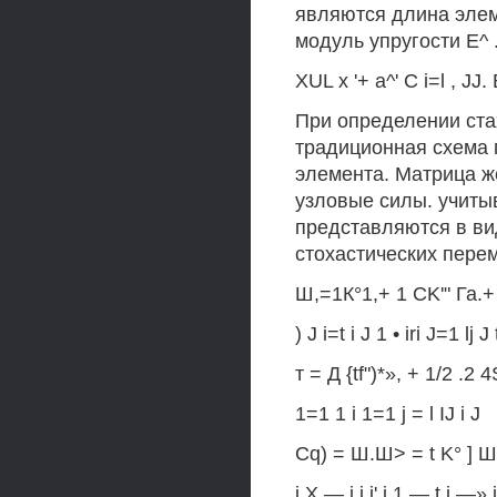
являются длина элеме
модуль упругости Е^ 
XUL х '+ а^' С i=l , 
При определении ста
традиционная схема 
элемента. Матрица ж
узловые силы. учит
представляются в ви
стохастических перем
Ш,=1К°1,+ 1 CK'" Га.+ и
) J i=t i J 1 • iri J=1 lj J 
т = Д {tf")*», + 1/2 .2 
1=1 1 i 1=1 j = l IJ i J
Cq) = Ш.Ш> = t K° ] Ш c
j X — i j i' i 1 — t j —» j