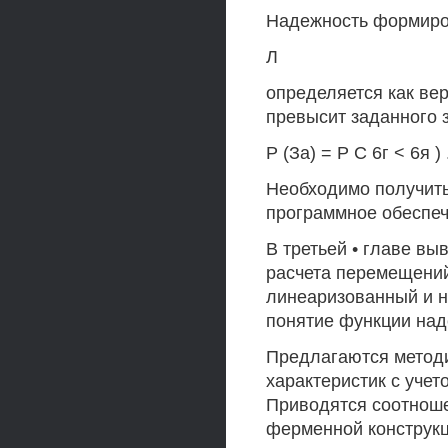
Надежность формиро
Л
определяется как вер
превысит заданного 
Р (За) = Р С 6г < 6я ) 
Необходимо получить
программное обеспеч
В третьей • главе в
расчета перемещений
линеаризованный и н
понятие функции над
Предлагаются методи
характеристик с уче
Приводятся соотноше
ферменной конструкц