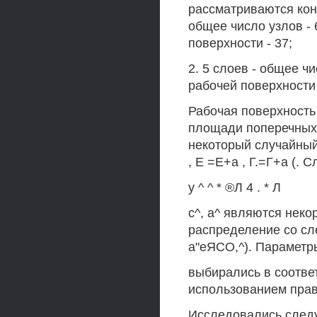
рассматриваются конс
общее число узлов - 
поверхности - 37;
2. 5 слоев - общее чи
рабочей поверхности 
Рабочая поверхность
площади поперечных 
некоторый случайный 
, Е =Е+а , Г.=Г+а (. 
у ^ ^ * ®Л 4 . * Л
с^, а^ являются нек
распределение со сл
а"еЯСО,^). Параметр
выбирались в соотве
использованием прав
Исследовались след