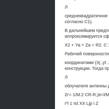
Л
среднеквадратичное 
согласно С1).
В дальнейшем предпо
аппроксимируется сф
X2 + Ya + Za = R2. С 
Рабочей поверхности
координатами (Xj ,yt 
конструкции. Тогда 
Л
облучателя антенны 
2г= 1/М.2 CR-R,)e=l/M
i^l 1 Ist XX Ljp i Z