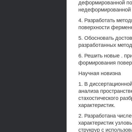
деформированной пов
недеформированной
4. Разработать мето
поверхности ферменн
5. Обосновать досто
разработанных метод
6. Решить новые . п
формирования повер
Научная новизна
1. В диссертационно
анализа пространств
стахостического разб
характеристик.
2. Разработана числ
характеристик узло
струкрур с использо