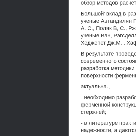
обзор методов расче
Большой' вклад в ра
ученые Автандилян Г.
А. С,, Поляк В, С., Р
ученые Ван, Рэгсделл
Хеджепет Дж.М. , Хафг
В результате провед
современного состо
разработка методик
поверхности ферменн
актуальна-,
- необходимо разраб
ферменной конструкц
стержней;
- в литературе практ
надежности, а даютс