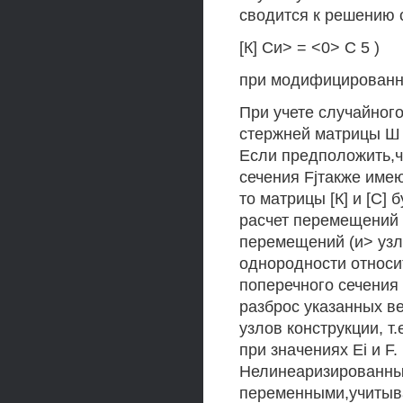
сводится к решению 
[К] Си> = <0> С 5 )
при модифицированно
При учете случайного
стержней матрицы Ш 
Если предположить,ч
сечения Fjтакже име
то матрицы [К] и [С]
расчет перемещений у
перемещений (и> узл
однородности относи
поперечного сечения 
разброс указанных в
узлов конструкции, т
при значениях Ei и F
Нелинеаризированный
переменными,учитыв