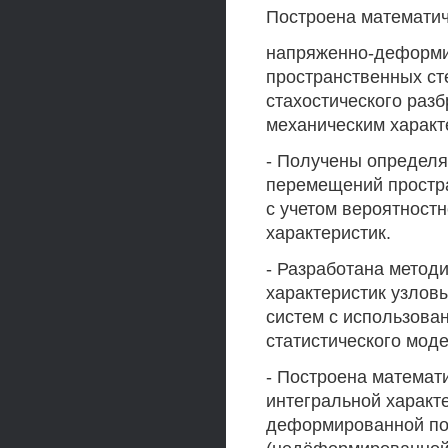
Построена математич
напряженно-деформир
пространственных ст
стахостического раз
механическим характ
- Получены определя
перемещений простр
с учетом вероятностн
характеристик.
- Разработана метод
характеристик узлов
систем с использова
статистического мод
- Построена математ
интегральной характ
деформированной по