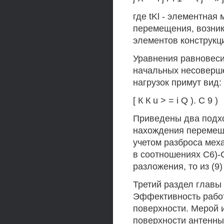
где tKl - элементная
перемещения, возни
элементов конструкци
Уравнения равновеси
начальных несоверше
нагрузок примут вид:
[ К К u > = i Q ). С 9 )
Приведены два подх
нахождения перемеще
учетом разброса меха
в соотношениях С6)-
разложения, то из (9
Третий раздел главы
Эффективность работ
поверхности. Мерой 
поверхности антенны