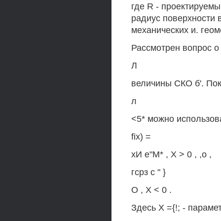
где R - проектируемы
радиус поверхности в
механических и. гео
Рассмотрен вопрос о
Л
величины СКО б'. По
л
<5* можно использов
fix) =
хИ е"М* , X > 0 , ,о ,
гсрз с " }
О , X < 0 .
Здесь X ={!; - парам