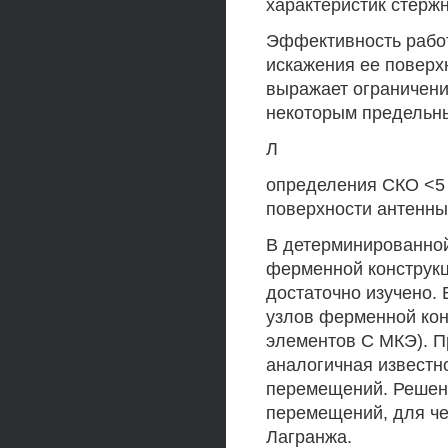
характеристик стерж
Эффективность работ
искажения ее поверх
выражает ограничени
некоторым предельны
Л
определения СКО <5
поверхности антенны
В детерминированной
ферменной конструкц
достаточно изучено.
узлов ферменной кон
элементов С МКЭ). П
аналогичная известн
перемещений. Решен
перемещений, для че
Лагранжа.