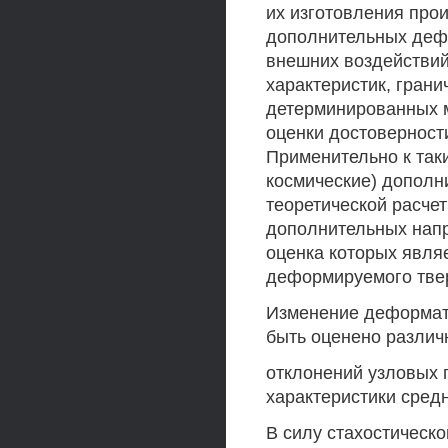
их изготовления про
дополнительных дефо
внешних воздействий
характеристик, грани
детерминированных м
оценки достоверност
Применительно к так
космические) допол
теоретической расче
дополнительных напр
оценка которых явля
деформируемого твер
Изменение деформати
быть оценено различ
отклонений узловых
характеристики сред
В силу стахостическ