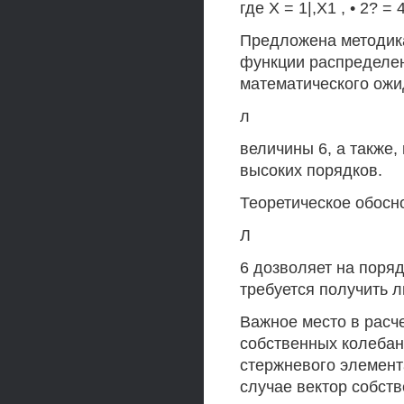
где X = 1|,Х1 , • 2? = 
Предложена методика
функции распределен
математического ожи
л
величины 6, а также,
высоких порядков.
Теоретическое обосн
Л
6 дозволяет на поряд
требуется получить 
Важное место в расч
собственных колебан
стержневого элемент
случае вектор собст