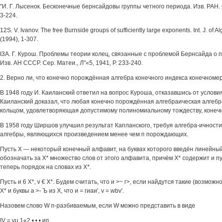
"И. Г. Лысенок. Бесконечные бернсайдовы группы четного периода. Изв. РАН. С
3-224.
12S. V. Ivanov. The free Burnside groups of sufficiently large exponents. Int. J. of
(1994), 1-307.
I3A. Г. Курош. Проблемы теории колец, связанные с проблемой Бернсайда о 
Изв. АН СССР. Сер. Матеи., Л"«5, 1941, Р. 233-240.
2. Верно ли, что конечно порождённая алгебра конечного индекса конечноме
В 1948 году И. Каиланский ответил на вопрос Куроша, отказавшись от условия
Каиланский доказал, что любая конечно порождённая алгебраическая алгеб
кольцом, удовлетворяющая допустимому полиномиальному тождеству, конеч
В 1958 году Ширшов улучшил результат Капланского, требуя алгебра-ичности
алгебры, являющихся произведением менее чем п порождающих.
Пусть X — некоторый конечный алфавит, на буквах которого введён линейный
обозначать за X* множество слов от этого алфавита, причём X* содержит и п
теперь порядок на словах из X*.
Пусть и 6 X*, v € X*. Будем считать, что и >~ г>, если найдутся такие (возможно 
X* и буквы а >- Ъ из X, что и = гиаи', v = wbv'.
Назовем слово W п-разбиваемым, если W можно представить в виде
IV = vu 1«2 • • • ип