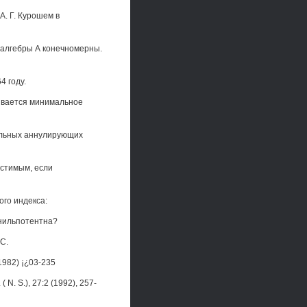
. Г. Курошем в
 алгебры А конечномерны.
4 году.
ывается минимальное
альных аннулирующих
стимым, если
го индекса:
 нильпотентна?
 С.
1982) ¡¿03-235
( N. S.), 27:2 (1992), 257-