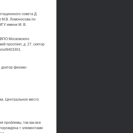
ертационного совета Д
 М.В. Ломоносова по
МГУ имени М. В.
 ВПО Московского
й проспект, д. 27, сектор
tions/9403301.
 доктор физико-
ка. Центральное место
 проблемы, так как все
 порождена т элементами