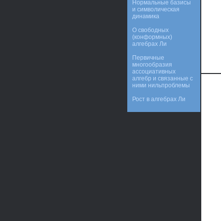
Нормальные базисы
и символическая
динамика
О свободных
(конформных)
алгебрах Ли
Первичные
многообразия
ассоциативных
алгебр и связанные с
ними нильпроблемы
Рост в алгебрах Ли