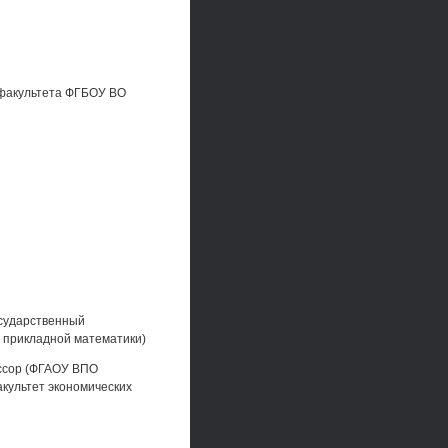
 факультета ФГБОУ ВО
осударственный
 прикладной математики)
ессор (ФГАОУ ВПО
культет экономических