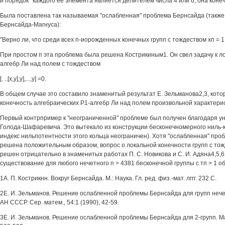
и порядок ' каждого её элемента является делителем числа 4 или 6, она коне
Была поставлена так называемая "ослабленная" проблема Бернсайда (также
Бернсайда-Магнуса):
"Верно ли, что среди всех п-иорожденных конечных групп с тождеством хп = 
При простом п эта проблема была решена Кострикиным1. Он свел задачу к л
алгебр Ли над полем с тождеством
[. ..[х,у],у],...,у] =0.
В общем случае это составило знаменитый результат Е. Зельманова2,3, кот
конечность алгебраических Р1-алгебр Ли над полем произвольной характерис
Первый контрпример к "неограниченной" проблеме был получен благодаря у
Голода-Шафаревича. Это вытекало из конструкции бесконечномерного ниль-к
индекс нильпотентности этого кольца неограничен). Хотя "ослабленная" пр
решена положительным образом, вопрос о локальной конечности групп с тож
решен отрицательно в знаменитых работах П. С. Новикова и С. И. Адяна4,5,6
существование для любого нечетного п > 4381 бесконечной группы с тп > 1 о
1А. П. Кострикнн. Вокруг Бернсайда. М.: Наука. Гл. ред. физ.-мат. лггг. 232 С.
2Е. И. Зельманов. Решение ослабленной проблемы Бернсайда для групп нече
АН СССР. Сер. матем., 54:1 (1990), 42-59.
3Е. И. Зельманов. Решение ослабленной проблемы Бернсайда для 2-групп. Мате