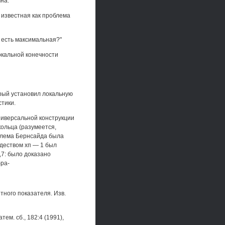
чна.
 известная как проблема
1 есть максимальная?"
окальной конечности
орый установил локальную
тики.
ниверсальной конструкции
ольца (разумеется,
облема Бернсайда была
деством хп — 1 был
,7: было доказано
бра-
тного показателя. Изв.
м. сб., 182:4 (1991),