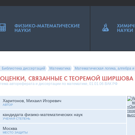
ФИЗИКО-МАТЕМАТИЧЕСКИЕ
ХИМИЧ
НАУКИ
НАУКИ
Библиотека диссертаций
Математика
Математическая логика, алгебра и
ОЦЕНКИ, СВЯЗАННЫЕ С ТЕОРЕМОЙ ШИРШОВА 
тема автореферата и диссертации по математике, 01.01.06 ВАК РФ
Харитонов, Михаил Игоревич
АВТОР
кандидата физико-математических наук
УЧЕНАЯ СТЕПЕНЬ
Москва
МЕСТО ЗАЩИТЫ