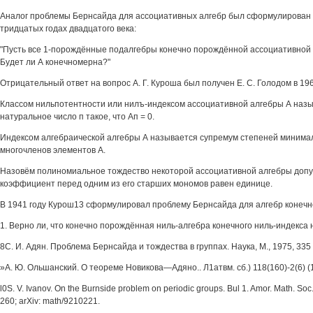
Аналог проблемы Бернсайда для ассоциативных алгебр был сформулирован А
тридцатых годах двадцатого века:
"Пусть все 1-порождённые подалгебры конечно порождённой ассоциативной
Будет ли А конечномерна?"
Отрицательный ответ на вопрос А. Г. Куроша был получен Е. С. Голодом в 196
Классом нильпотентности или нилъ-индексом ассоциативной алгебры А наз
натуральное число п такое, что Ап = 0.
Индексом алгебраической алгебры А называется супремум степеней миним
многочленов элементов А.
Назовём полиномиальное тождество некоторой ассоциативной алгебры допу
коэффициент перед одним из его старших мономов равен единице.
В 1941 году Курош13 сформулировал проблему Бернсайда для алгебр конечно
1. Верно ли, что конечно порождённая ниль-алгебра конечного ниль-индекса
8С. И. Адян. Проблема Бернсайда и тождества в группах. Наука, М., 1975, 335
»А. Ю. Ольшанский. О теореме Новикова—Адяно.. Л1атвм. сб.) 118(160)-2(6) (
l0S. V. Ivanov. On the Burnside problem on periodic groups. Bul 1. Amor. Math. Soc. 
260; arXiv: math/9210221.