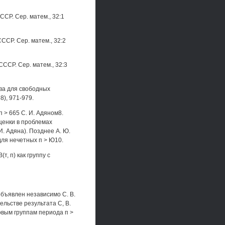
ССР. Сер. матем., 32:1
СССР. Сер. матем., 32:2
 СССР. Сер. матем., 32:3
ва для свободных
8), 971-979.
 > 665 С. И. Адяном8.
оценки в проблемах
. Адяна). Позднее А. Ю.
ля нечетных п > Ю10.
, п) как группу с
объявлен независимо С. В.
ельстве результата С, В.
вым группам периода п >