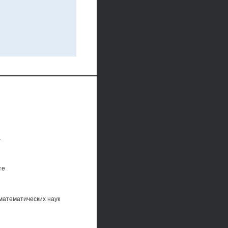
а
те
математических наук