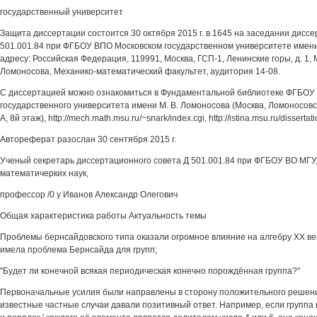
государственный университет
Защита диссертации состоится 30 октября 2015 г. в 1645 на заседании дисс
501.001.84 при ФГБОУ ВПО Московском государственном университете имени
адресу: Российская Федерация, 119991, Москва, ГСП-1, Ленинские горы, д. 1, 
Ломоносова, Механико-математический факультет, аудитория 14-08.
С диссертацией можно ознакомиться в Фундаментальной библиотеке ФГБОУ
государственного университета имени М. В. Ломоносова (Москва, Ломоносовски
А, 8й этаж), http://mech.math.msu.ru/~snark/index.cgi, http://istina.msu.ru/disserta
Автореферат разослан 30 сентября 2015 г.
Ученый секретарь диссертационного совета Д 501.001.84 при ФГБОУ ВО МГУ,
математичерких наук,
профессор /0 у Иванов Александр Олегович
Общая характеристика работы Актуальность темы
Проблемы бернсайдовского типа оказали огромное влияние на алгебру XX ве
имела проблема Бернсайда для групп;
"Будет ли конечной всякая периодическая конечно порождённая группа?"
Первоначальные усилия были направлены в сторону положительного решения
известные частные случаи давали позитивный ответ. Например, если группа