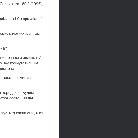
ер. иатем., 60 3 (1995),
 Algebra and Computation, 4
периодических группш:.
рна?
 конечности индекса. И.
ра над коммутативным
номерна.
 только элементов
 порядок >-. Будем
устое слово. Введём
пустые) слова w, и', г/ из