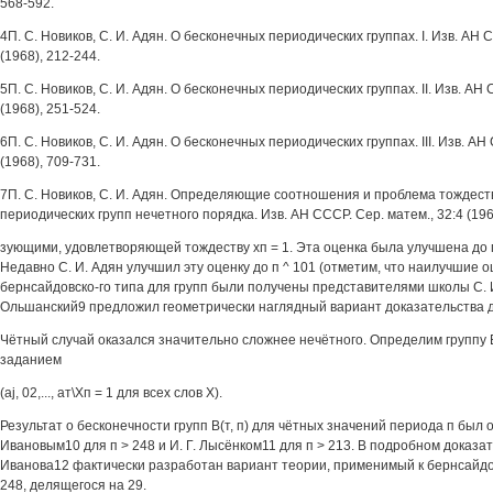
568-592.
4П. С. Новиков, С. И. Адян. О бесконечных периодических группах. I. Изв. АН С
(1968), 212-244.
5П. С. Новиков, С. И. Адян. О бесконечных периодических группах. II. Изв. АН 
(1968), 251-524.
6П. С. Новиков, С. И. Адян. О бесконечных периодических группах. III. Изв. АН
(1968), 709-731.
7П. С. Новиков, С. И. Адян. Определяющие соотношения и проблема тождест
периодических групп нечетного порядка. Изв. АН СССР. Сер. матем., 32:4 (196
зующими, удовлетворяющей тождеству хп = 1. Эта оценка была улучшена до п
Недавно С. И. Адян улучшил эту оценку до п ^ 101 (отметим, что наилучшие 
бернсайдовско-го типа для групп были получены представителями школы С. И
Ольшанский9 предложил геометрически наглядный вариант доказательства д
Чётный случай оказался значительно сложнее нечётного. Определим группу В(т
заданием
(aj, 02,..., ат\Хп = 1 для всех слов X).
Результат о бесконечности групп В(т, п) для чётных значений периода п был 
Ивановым10 для п > 248 и И. Г. Лысёнком11 для п > 213. В подробном доказат
Иванова12 фактически разработан вариант теории, применимый к бернсайдо
248, делящегося на 29.