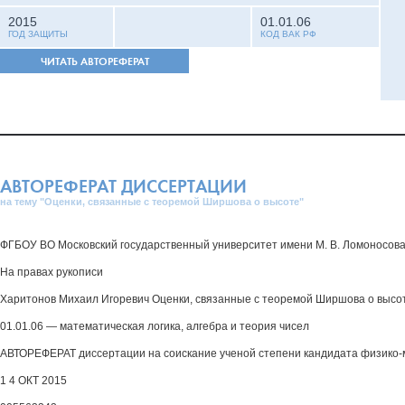
2015
01.01.06
ГОД ЗАЩИТЫ
КОД ВАК РФ
ЧИТАТЬ АВТОРЕФЕРАТ
АВТОРЕФЕРАТ ДИССЕРТАЦИИ
на тему "Оценки, связанные с теоремой Ширшова о высоте"
ФГБОУ ВО Московский государственный университет имени М. В. Ломоносов
На правах рукописи
Харитонов Михаил Игоревич Оценки, связанные с теоремой Ширшова о высо
01.01.06 — математическая логика, алгебра и теория чисел
АВТОРЕФЕРАТ диссертации на соискание ученой степени кандидата физико-
1 4 ОКТ 2015