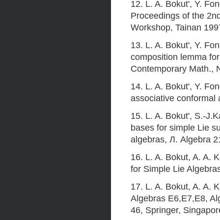
12. L. A. Bokut', Y. Fo
Proceedings of the 2n
Workshop, Tainan 1997
13. L. A. Bokut', Y. F
composition lemma for
Contemporary Math., N
14. L. A. Bokut', Y. F
associative conformal 
15. L. A. Bokut', S.-J
bases for simple Lie s
algebras, Л. Algebra 2
16. L. A. Bokut, A. A.
for Simple Lie Algebras
17. L. A. Bokut, A. A. 
Algebras E6,E7,E8, Al
46, Springer, Singapor