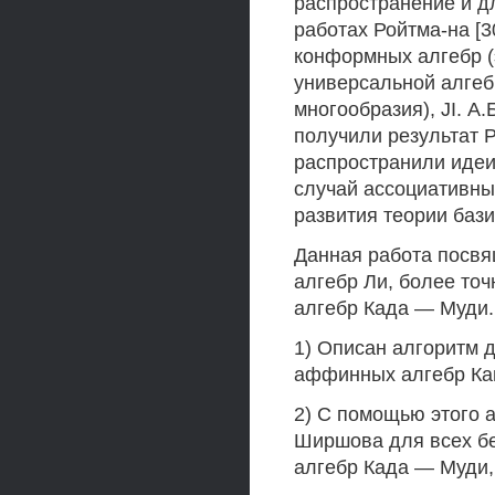
распространение и д
работах Ройтма-на [
конформных алгебр (
универсальной алгеб
многообразия), JI. А.
получили результат 
распространили идеи
случай ассоциативны
развития теории бази
Данная работа посв
алгебр Ли, более то
алгебр Када — Муди
1) Описан алгоритм
аффинных алгебр Ка
2) С помощью этого 
Ширшова для всех б
алгебр Када — Муди, 