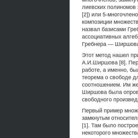
лиевских полиномов 
[2]) или 5-многочлен
композиции множеств
назвал базисами Греб
ассоциативных алгеб
Гребнера — Ширшов
Этот метод нашел пр
А.И.Ширшова [8]. Пе
работе, а именно, б
теорема о свободе д
соотношением. Им же
Ширшова была опрове
свободного произвед
Первый пример множ
замкнутым относитель
[1]. Там было постр
некоторого множества