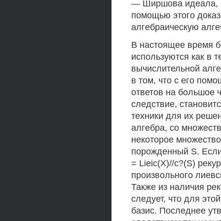
— Ширшова идеала, 
помощью этого доказ
алгебраическую алге
В настоящее время 
используются как в т
вычислительной алге
в том, что с его по
ответов на большое чи
следствие, становит
техники для их решен
алгебра, со множест
некоторое множество
порожденный S. Если
= Lieic(X)//c?(S) рек
произвольного лиевс
Также из наличия ре
следует, что для эт
базис. Последнее ут