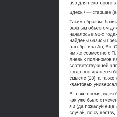
asb для некоторого s
Здесь / — старшее (а
Таким образом, баз
важным объектом для
началось в 90-х годах
найдены базисы Гре
алгебр типа An, Bn, С„
им же совместно с П
лиевых полиномов я
соответствующей алг
когда оно является 
смысле [20], а такж
квантовых универсал
В то же время, идея
как уже было отмечен
Ли (да пожалуй еще и
случай, по существу,