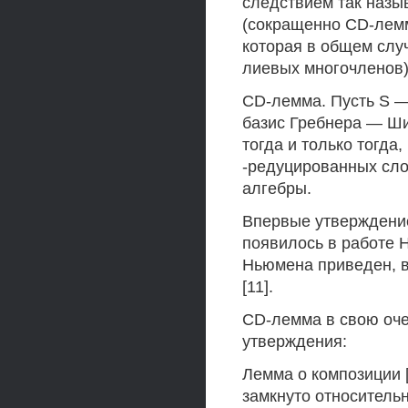
следствием так наз
(сокращенно CD-лемм
которая в общем слу
лиевых многочленов)
CD-лемма. Пусть S —
базис Гребнера — Шир
тогда и только тогда
-редуцированных сло
алгебры.
Впервые утверждение
появилось в работе 
Ньюмена приведен, в
[11].
CD-лемма в свою оч
утверждения:
Лемма о композиции [
замкнуто относительно