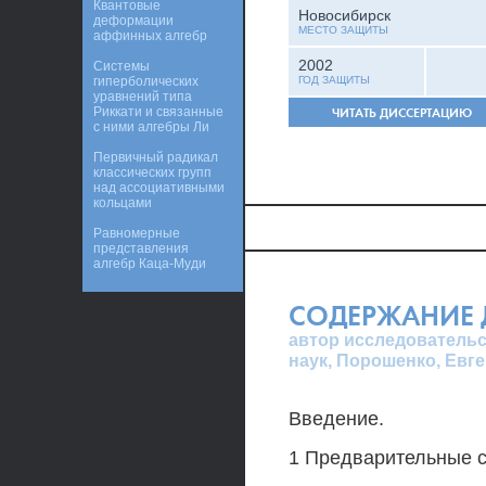
Квантовые
Новосибирск
деформации
МЕСТО ЗАЩИТЫ
аффинных алгебр
2002
Системы
гиперболических
ГОД ЗАЩИТЫ
уравнений типа
Риккати и связанные
ЧИТАТЬ ДИССЕРТАЦИЮ
с ними алгебры Ли
Первичный радикал
классических групп
над ассоциативными
кольцами
Равномерные
представления
алгебр Каца-Муди
СОДЕРЖАНИЕ 
автор исследовательс
наук, Порошенко, Евг
Введение.
1 Предварительные с