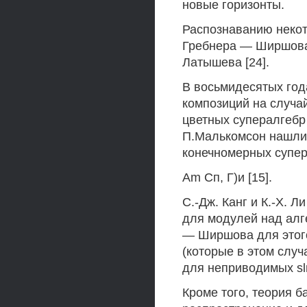
новые горизонты.
Распознаванию некот
Гребнера — Ширшова,
Латышева [24].
В восьмидесятых год
композиций на случа
цветных супералгебр [6
П.Малькомсон нашли
конечномерных супер
Am Сп, Г)и [15].
С.-Дж. Канг и К.-Х.
для модулей над алг
— Ширшова для этог
(которые в этом слу
для неприводимых sln
Кроме того, теория 