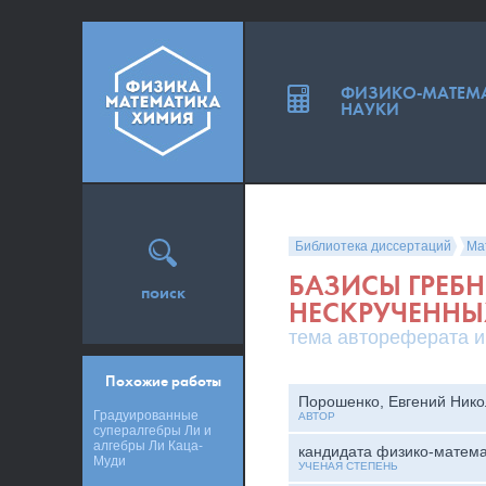
ФИЗИКО-МАТЕМ
НАУКИ
Библиотека диссертаций
Ма
БАЗИСЫ ГРЕБ
поиск
НЕСКРУЧЕННЫ
тема автореферата и
Похожие работы
Порошенко, Евгений Нико
Градуированные
АВТОР
супералгебры Ли и
алгебры Ли Каца-
кандидата физико-матема
Муди
УЧЕНАЯ СТЕПЕНЬ