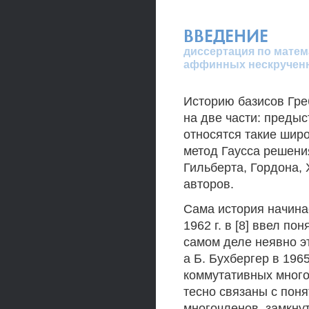
ВВЕДЕНИЕ
диссертация по матем
аффинных нескрученн
Историю базисов Гр
на две части: предыс
относятся такие широ
метод Гаусса решени
Гильберта, Гордона,
авторов.
Сама история начинае
1962 г. в [8] ввел п
самом деле неявно эт
а Б. Бухбергер в 1965
коммутативных много
тесно связаны с пон
многочленов, замкну