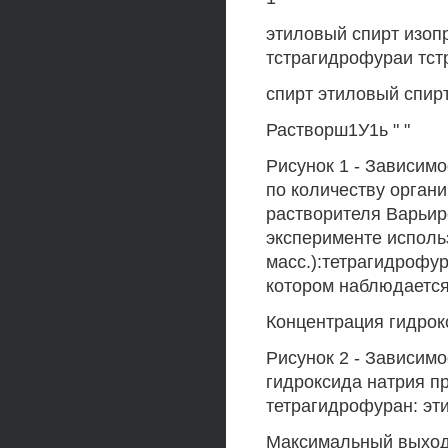
этиловый спирт изо
тстрагидрофураи тс
спирт этиловый спир
Растворш1У1ь " "
Рисунок 1 - Зависимо
по количеству орган
растворителя Варьиро
эксперименте исполь
масс.):тетрагидрофур
котором наблюдается
Концентрация гидрок
Рисунок 2 - Зависим
гидроксида натрия пр
тетрагидрофуран: эти
Максимальный выход