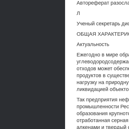
Автореферат разосла
Л
Ученый секретарь ди
ОБЩАЯ ХАРАКТЕРИ
Актуальность
Ежегодно в мире обра
углеводородсодержащ
отходов может обесп
продуктов в существ
нагрузку на природн
ликвидацией объекто
Так предприятия не
промышленности Рес
образования крупнот
отработанная серная
алкенами и твердый 