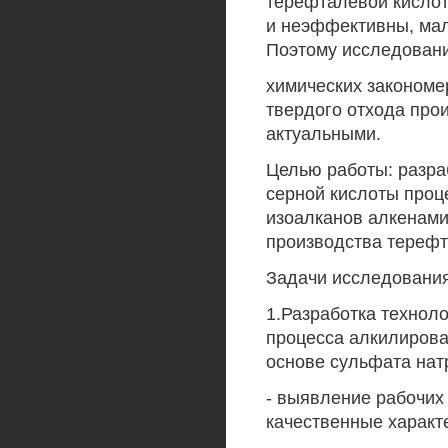
терефталевой кислот
и неэффективны, мал
Поэтому исследовани
химических закономе
твердого отхода про
актуальными.
Целью работы: разра
серной кислоты проц
изоалканов алкенами,
производства терефт
Задачи исследования
1.Разработка технол
процесса алкилирова
основе сульфата нат
- выявление рабочих
качественные характ