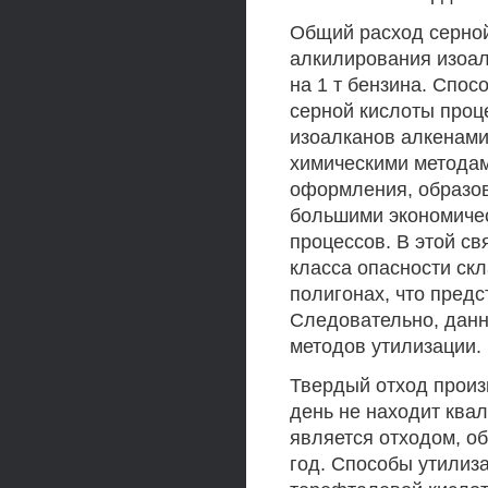
Общий расход серной
алкилирования изоал
на 1 т бензина. Спос
серной кислоты проц
изоалканов алкенами
химическими методам
оформления, образов
большими экономичес
процессов. В этой св
класса опасности ск
полигонах, что предс
Следовательно, данн
методов утилизации.
Твердый отход произ
день не находит ква
является отходом, о
год. Способы утилиз