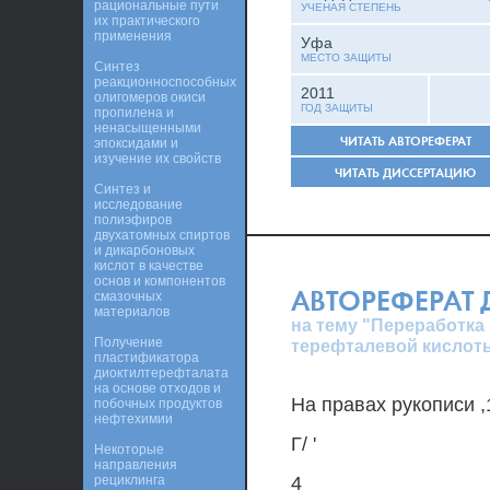
рациональные пути
УЧЕНАЯ СТЕПЕНЬ
их практического
применения
Уфа
МЕСТО ЗАЩИТЫ
Синтез
реакционноспособных
2011
олигомеров окиси
ГОД ЗАЩИТЫ
пропилена и
ненасыщенными
ЧИТАТЬ АВТОРЕФЕРАТ
эпоксидами и
изучение их свойств
ЧИТАТЬ ДИССЕРТАЦИЮ
Синтез и
исследование
полиэфиров
двухатомных спиртов
и дикарбоновых
кислот в качестве
основ и компонентов
АВТОРЕФЕРАТ
смазочных
материалов
на тему "Переработка
Получение
терефталевой кислот
пластификатора
диоктилтерефталата
на основе отходов и
На правах рукописи ,
побочных продуктов
нефтехимии
Г/ '
Некоторые
направления
рециклинга
4