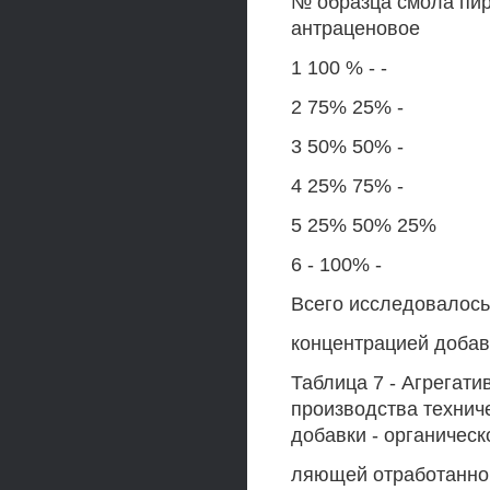
№ образца смола пир
антраценовое
1 100 % - -
2 75% 25% -
3 50% 50% -
4 25% 75% -
5 25% 50% 25%
6 - 100% -
Всего исследовалось
концентрацией добавк
Таблица 7 - Агрегат
производства технич
добавки - органическ
ляющей отработанно