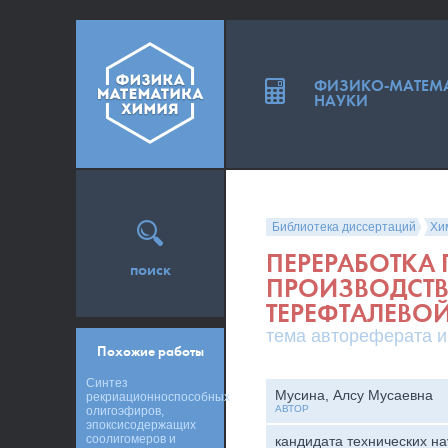
ФИЗИКО-МАТЕМ
НАУКИ
Библиотека диссертаций
Хи
ПЕРЕРАБОТКА
поиск
ПРОИЗВОДСТВ
ТЕРЕФТАЛЕВО
тема автореферата и
Похожие работы
Синтез
Мусина, Алсу Мусаевна
рекриационноспособных
АВТОР
олигоэфиров,
эпоксисодержащих
соолигомеров и
кандидата технических на