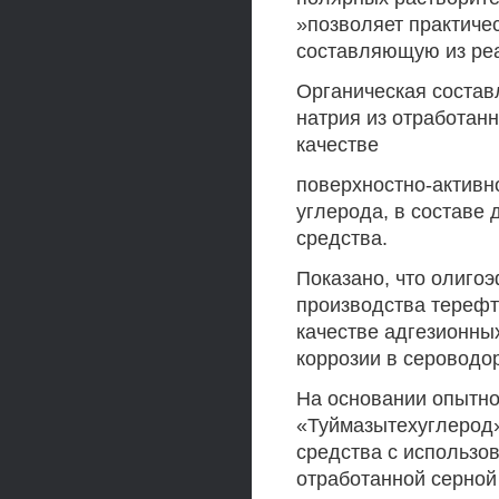
»позволяет практиче
составляющую из реа
Органическая соста
натрия из отработан
качестве
поверхностно-активн
углерода, в составе
средства.
Показано, что олиго
производства терефт
качестве адгезионны
коррозии в серовод
На основании опытн
«Туймазытехуглерод
средства с использо
отработанной серной