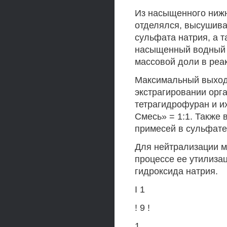
Из насыщенного нижн
отделялся, высушива
сульфата натрия, а 
насыщенный водный р
массовой доли в реак
Максимальный выход 
экстрагировании орг
тетрагидрофуран и и
Смесь» = 1:1. Также
примесей в сульфате
Для нейтрализации м
процессе ее утилиза
гидроксида натрия.
I 1
! 9 !
1