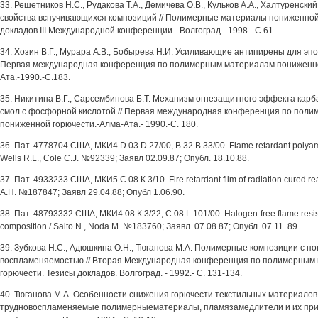
33. Решетников Н.С., Рудакова Т.А., Демичева О.В., Кульков А.А., Халтуренск
свойства вспучивающихся композиций // Полимерные материалы пониженной
докладов III Международной конференции.- Волгоград.- 1998.- С.61.
34. Хозин В.Г., Мурара А.В., Бобырева Н.И. Усиливающие антипирены для эпо
Первая международная конференция по полимерным материалам пониженно
Ата.-1990.-С.183.
35. Никитина В.Г., Сарсембинова Б.Т. Механизм огнезащитного эффекта ка
смол с фосфорной кислотой // Первая международная конференция по пол
пониженной горючести.-Алма-Ата.- 1990.-С. 180.
36. Пат. 4778704 США, МКИ4 D 03 D 27/00, В 32 В 33/00. Flame retardant polyam
Wells R.L., Cole C.J. №92339; Заявл 02.09.87; Опубл. 18.10.88.
37. Пат. 4933233 США, МКИ5 С 08 К 3/10. Fire retardant film of radiation cured re
A.H. №187847; Заявл 29.04.88; Опубл 1.06.90.
38. Пат. 48793332 США, МКИ4 08 К 3/22, С 08 L 101/00. Halogen-free flame resist
composition / Saito N., Noda M. №183760; Заявл. 07.08.87; Опубл. 07.11. 89.
39. Зубкова H.C., Адюшкина О.Н., Тюганова М.А. Полимерные композиции с п
воспламеняемостью // Вторая Международная конференция по полимерным
горючести. Тезисы докладов. Волгоград. - 1992.- С. 131-134.
40. Тюганова М.А. Особенности снижения горючести текстильных материалов 
трудновоспламеняемые полимерныематериалы, пламязамедлители и их пр