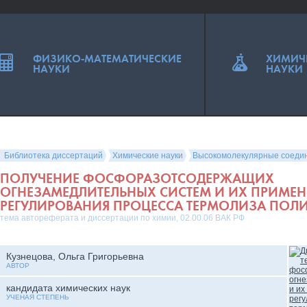
ФИЗИКО-МАТЕМАТИЧЕСКИЕ
ХИМИЧ
НАУКИ
НАУКИ
Библиотека диссертаций
Химические науки
Высокомолекулярные соеди
ПОЛУЧЕНИЕ ФОСФОРАЗОТСОДЕРЖАЩИХ
ОГНЕЗАМЕДЛИТЕЛЬНЫХ СИСТЕМ И ИХ ПРИМЕН
РЕГУЛИРОВАНИЯ ПРОЦЕССА ТЕРМОЛИЗА ПО
тема автореферата и диссертации по химии, 02.00.06 ВАК РФ
Кузнецова, Ольга Григорьевна
АВТОР
кандидата химических наук
УЧЕНАЯ СТЕПЕНЬ