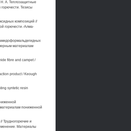
ий Н. А. Теплозащитные
 горючести. Тезисы
ксидных композиций //
й горючести.-Алма-
рбамидоформальдегидных
имерным материалам
ide fibre and campet /
action product / Keough
ing syntetic resin
ониженной
 материалам пониженной
// Трудногорючие и
именение. Материалы