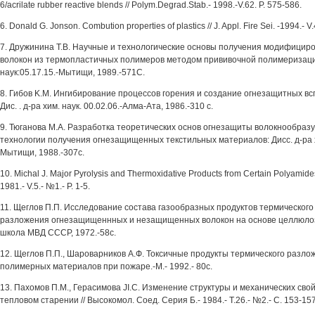
6/acrilate rubber reactive blends // Polym.Degrad.Stab.- 1998.-V.62. P. 575-586.
6. Donald G. Jonson. Combution properties of plastics // J. Appl. Fire Sei. -1994.- V.
7. Дружинина T.B. Научные и технологические основы получения модифицир
волокон из термопластичных полимеров методом прививочной полимеризации
наук:05.17.15.-Мытищи, 1989.-571С.
8. Гибов K.M. Ингибирование процессов горения и создание огнезащитных в
Дис. . д-ра хим. наук. 00.02.06.-Алма-Ата, 1986.-310 с.
9. Тюганова М.А. Разработка теоретических основ огнезащиты волокнообра
технологии получения огнезащищенных текстильных материалов: Дисс. д-ра хи
Мытищи, 1988.-307с.
10. Michal J. Major Pyrolysis and Thermoxidative Products from Certain Polyamides 
1981.- V.5.- №1.- P. 1-5.
11. Щеглов П.П. Исследование состава газообразных продуктов термического
разложения огнезащищеннных и незащищенных волокон на основе целлюлоз
школа МВД СССР, 1972.-58с.
12. Щеглов П.П., Шароварников А.Ф. Токсичные продукты термического разло
полимерных материалов при пожаре.-М.- 1992.- 80с.
13. Пахомов П.М., Герасимова JI.C. Изменение структуры и механических св
тепловом старении // Высокомол. Соед. Серия Б.- 1984.- Т.26.- №2.- С. 153-157