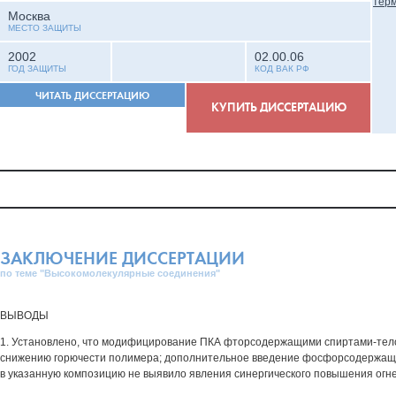
Москва
МЕСТО ЗАЩИТЫ
2002
02.00.06
ГОД ЗАЩИТЫ
КОД ВАК РФ
ЧИТАТЬ ДИССЕРТАЦИЮ
КУПИТЬ ДИССЕРТАЦИЮ
ЗАКЛЮЧЕНИЕ ДИССЕРТАЦИИ
по теме "Высокомолекулярные соединения"
ВЫВОДЫ
1. Установлено, что модифицирование ПКА фторсодержащими спиртами-тел
снижению горючести полимера; дополнительное введение фосфорсодержащ
в указанную композицию не выявило явления синергического повышения огн