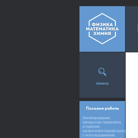
поиск
Похожие работы
Ингибирование
процессов термолиза
и горения
полиэтилентерефталата
с использованием