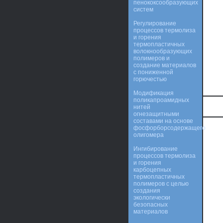
пенококсообразующих
систем
Регулирование
процессов термолиза
и горения
термопластичных
волокнообразующих
полимеров и
создание материалов
с пониженной
горючестью
Модификация
поликапроамидных
нитей
огнезащитными
составами на основе
фосфорборсодержащего
олигомера
Ингибирование
процессов термолиза
и горения
карбоцепных
термопластичных
полимеров с целью
создания
экологически
безопасных
материалов