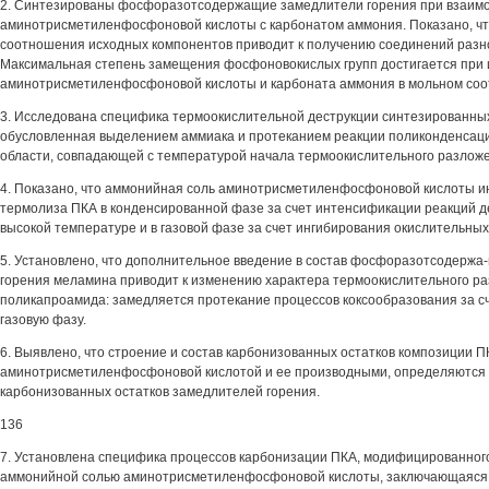
2. Синтезированы фосфоразотсодержащие замедлители горения при взаим
аминотрисметиленфосфоновой кислоты с карбонатом аммония. Показано, чт
соотношения исходных компонентов приводит к получению соединений разно
Максимальная степень замещения фосфоновокислых групп достигается при
аминотрисметиленфосфоновой кислоты и карбоната аммония в мольном соо
3. Исследована специфика термоокислительной деструкции синтезированны
обусловленная выделением аммиака и протеканием реакции поликонденсац
области, совпадающей с температурой начала термоокислительного разлож
4. Показано, что аммонийная соль аминотрисметиленфосфоновой кислоты и
термолиза ПКА в конденсированной фазе за счет интенсификации реакций д
высокой температуре и в газовой фазе за счет ингибирования окислительны
5. Установлено, что дополнительное введение в состав фосфоразотсодержа
горения меламина приводит к изменению характера термоокислительного р
поликапроамида: замедляется протекание процессов коксообразования за 
газовую фазу.
6. Выявлено, что строение и состав карбонизованных остатков композиции
аминотрисметиленфосфоновой кислотой и ее производными, определяются 
карбонизованных остатков замедлителей горения.
136
7. Установлена специфика процессов карбонизации ПКА, модифицированно
аммонийной солью аминотрисметиленфосфоновой кислоты, заключающаяся 