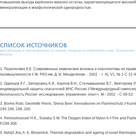
повышении выхода карбонизо-ванного остатка, характеризующегося высоко
минерализации и морфологической однородностью.
СПИСОК ИСТОЧНИКОВ
диссертации и автореферата по химии, кандидата химических наук, Кузнецова,
Москва
1. Перепелкин К.Е. Современные химические волокна и перспективы их прим
промышленности // Ж. РХО им. Д. И. Менделеева. - 2002. - т. XL V1. № 1-С.31-4
2. Одинцов Л.Г., Запорожец А.И., Карпов В.Н., Стельмашенко В.Г., Викторова 
индивидуальной защиты спасателей МЧС России // Международный симпози
безопасность России -исследования, управление, опыт». М.- 2002. - С.49-53.
3. Borms Rubi, Georlette Pierre, Sheva Beer. Innovationen im Flammschutz // Kunsto
195-196, 198, 200.
4. Reimsshuessel H.K., Sralaby S.W. The Oxygen Index of Nylon 6 // Fire and Flamma
P.299-308.
5. Abhijit Jha, A. K. Bhowmick. Thermal degradation and ageing of novel thermoplas