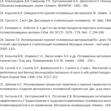
24. Александров JI.B, Смирнова Т.П., Халтуринский H.A., Шепелев Н.П. Огнез
Обзорная информация, серия «Химия» -ВНИИПИ.- 1991.- 89с.
25. Кодолов В.И. Замедлители горения полимерных материалов. М.: Химия. -19
26. Грасси Н., Скотт Дж. Деструкция и стабилизация полимеров.- М.: Мир. 1988
27. Когерман А., Хейнсоо Э. и др Состав легких продуктов пиролиза огнеза
поликапроамидных волокон // Изв. АН ЭССР.- 1979.- Т.28.-№4.- С.294-296.
28. Заиков Т.Е. Ингибирование горения полимерных материалов//Тез. докл. 
чтений «Деструкция и стабилизация полимеров Молодые ученые - третьему 
2000.-132с.
29. Копылов В.В., Новиков С.Н., Оксентьевич JI.A. и др. Полимерные материа
горючестью / Под. ред. Праведникова А.Н. М.: Химия. - 1986. - 250 с.
30. Levchik S.V., Levchik G.F., Balabanovich A.I., Camino G.,Costa L. Mechanistic 
performance and thermal decomposition behaviour of nylon 6 with added halogen-fre
Polym.Degrad.Stab.-l 996.-V.54.-P.217-222.
31. Зубкова H.C. Регулирование процессов термолиза и горения термоплас
полимеров и создание материалов с пониженной горючестью: Дис. д-ра хим.нау
32. Антонов А.В., Халтуринский Н.А., Потапова Е.В. Вспучивающие антипирены
эффективность // Трудногорючие и трудновоспламеняемые полимерные мат
пламязамедлители и их применение. Материалы конференции.-Ижевск.- 1994.