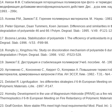
14. Ниязи Ф.Ф. Стабилизация гетероцепных полимеров при фото- и термодес
модификация добавками многофункционального действия: Дис. . д-ра хим. нау
1993. - 299с.
15. Асеева P.M., Заиков Г.Е. Горение полимерных материалов. М.: Наука.- 1981
16. Pieter Gijsman, Daan Tummers, Koen Janssen. Differences and similarities in 
degradation of polyamide 46 and 66 / Polym. Degrad. Stab.- 1995. -V.49. -P.121-12
17. Bozena Lanska. Stabiliszation of polyamide I. The efficiency of antioxidants in
Degrad. Stab.-1996. -V.53. -P.89-98.
18. Rongfu Li, Xingzhou Hu. Study on discoloration mechanism of polyamide 6 dur
degradation / Polym. Degrad. Stab.- 1998. -V.62. -P.523-528.
19. Заиков Г.Е. Деструкция и стабилизация полимеров/ Учеб. пособие. -М.- 199
20. Артеменко С., Кононенко С., Киррет О., Когерман А. Повышение термост
материалов, армированных капроном // Изв. АН ЭССР, Хим.- 1982.- Т.31.- №4.-
21. Delobel R. Lignifugation : les differentes strategies // 6-th European Meeting o
Polymeric Materials.-Lille. -1997.-P.147.
22. Homsby. Development in the use of Magnesium Hidroxide {PRIVE} as a fire retard
Thermoplastics // 6-th European Meeting on Fire Retardancy of Polymeric Materials.
23. Graff Gordon. More stable FRs meet high-heat requirements// Mod. Plast. Int.- 