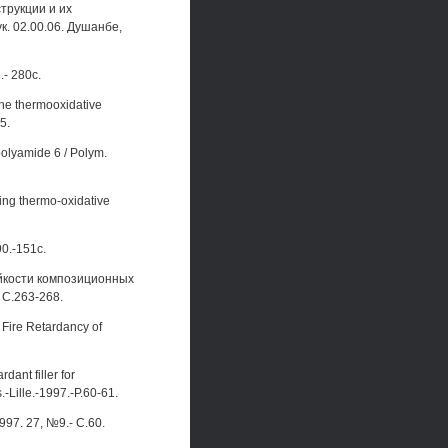
трукции и их
к. 02.00.06. Душанбе,
.- 280с.
the thermooxidative
5.
 polyamide 6 / Polym.
ing thermo-oxidative
0.-151с.
ойкости композиционных
 С.263-268.
n Fire Retardancy of
ant filler for
-Lille.-1997.-P.60-61.
1997. 27, №9.- C.60.