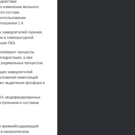
одействии
о изменение мольного
го состава.
 использовании
тношении 1:4.
х замедлителей горения,
ии в температурной
ения ПКА.
нгибирует процессы
егидратации, а при
х радикальных процессов.
-щих замедлителей
азложения композиций
счет выделения фосфора в
 ПКА, модифицированных
строением и составом
го кремнийсодержащей
в синергическом