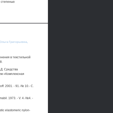
й степенью
 Ольга Григорьевна,
енения в текстильной
8.
Л.Д. Средства
ум «Комплексная
ff. 2001. - 91.-№ 10.- C.
bil. 1973. - V. 4.-№4. -
tic elastomeric nylon-