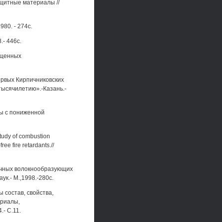
ащитные материалы //
80. - 274с.
.- 446с.
щищенных
Первых Кирпичниковских
тысячилетию».-Казань.-
лы с пониженной
study of combustion
e fire retardants.//
тичных волокнообразующих
к.- М.,1998.-280с.
 состав, свойства,
ериалы,
- С.11.