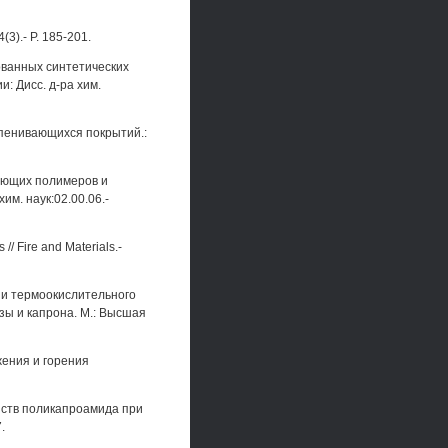
4(3).- P. 185-201.
ованных синтетических
: Дисс. д-ра хим.
спенивающихся покрытий.:
зующих полимеров и
м. наук:02.00.06.-
// Fire and Materials.-
 и термоокислительного
ы и капрона. М.: Высшая
жения и горения
ойств поликапроамида при
.