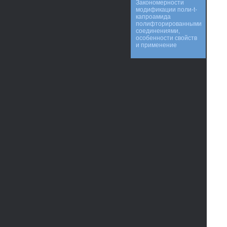
Закономерности
модификации поли-t-
капроамида
полифторированными
соединениями,
особенности свойств
и применение