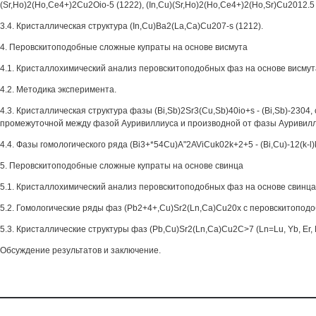
(Sr,Ho)2(Ho,Ce4+)2Cu2Oio-5 (1222), (In,Cu)(Sr,Ho)2(Ho,Ce4+)2(Ho,Sr)Cu2012.5 
3.4. Кристаллическая структура (In,Cu)Ba2(La,Ca)Cu207-s (1212).
4. Перовскитоподобные сложные купраты на основе висмута
4.1. Кристаллохимический анализ перовскитоподобных фаз на основе висмут
4.2. Методика эксперимента.
4.3. Кристаллическая структура фазы (Bi,Sb)2Sr3(Cu,Sb)40io+s - (Bi,Sb)-2304, 
промежуточной между фазой Ауривиллиуса и производной от фазы Ауривилл
4.4. Фазы гомологического ряда (Bi3+*54Cu)A"2AViCuk02k+2+5 - (Bi,Cu)-12(k-l)
5. Перовскитоподобные сложные купраты на основе свинца
5.1. Кристаллохимический анализ перовскитоподобных фаз на основе свинца
5.2. Гомологические ряды фаз (Pb2+4+,Cu)Sr2(Ln,Ca)Cu20x с перовскитоподо
5.3. Кристаллические структуры фаз (Pb,Cu)Sr2(Ln,Ca)Cu2C>7 (Ln=Lu, Yb, Er, 
Обсуждение результатов и заключение.