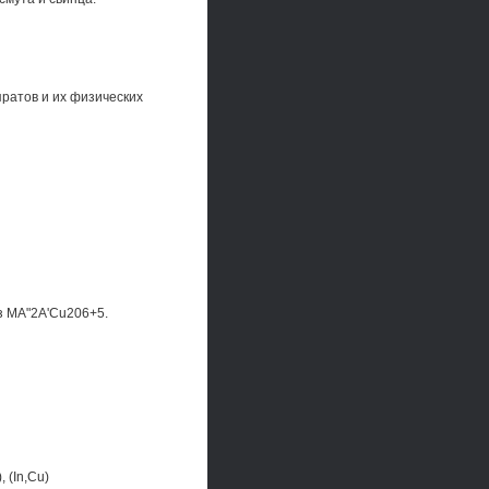
ратов и их физических
з MA"2A'Cu206+5.
 (In,Cu)