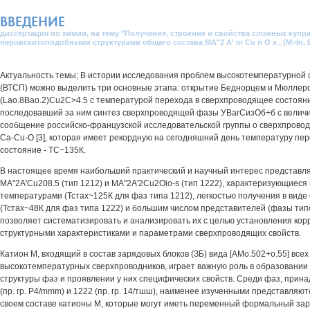
ВВЕДЕНИЕ
диссертация по химии, на тему "Получение, строение и свойства сложных купра
перовскитоподобными структурами общего состава MA"2 A' m Cu n O x , (M=In, Bi,
Актуальность темы; В истории исследования проблем высокотемпературной
(ВТСП) можно выделить три основные этапа: открытие Беднорцем и Мюллер
(Lao.8Bao.2)Cu2C>4.5 с температурой перехода в сверхпроводящее состояни
последовавший за ним синтез сверхпроводящей фазы УВагСизОб+б с величин
сообщение российско-французской исследовательской группы о сверхпровод
Ca-Cu-О [3], которая имеет рекордную на сегодняшний день температуру пе
состояние - ТС~135К.
В настоящее время наибольший практический и научный интерес представл
MA"2A'Cu208.5 (тип 1212) и MA"2A'2Cu2Oio-s (тип 1222), характеризующиеся
температурами (Тстах~125К для фаз типа 1212), легкостью получения в виде
(Тстах~48К для фаз типа 1222) и большим числом представителей (фазы типо
позволяет систематизировать и анализировать их с целью установления ко
структурными характеристиками и параметрами сверхпроводящих свойств.
Катион М, входящий в состав зарядовых блоков (ЗБ) вида [АМо.502+о.55] всех
высокотемпературных сверхпроводников, играет важную роль в образовании
структуры фаз и проявлении у них специфических свойств. Среди фаз, прин
(пр. гр. P4/mmm) и 1222 (пр. гр. 14/тшш), наименее изученными представляю
своем составе катионы М, которые могут иметь переменный формальный заря