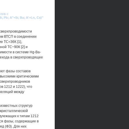
тов с
 Pb; A"=Sr, Ba; A'=Ln, Ca)"
 сверхпроводимости
ом ВТСП в соединении
е ТС=36К [1],
ой ТС~90К [2] и
имости в системе Hg-Ba-
рехода в сверхпроводящее
яют фазы составов
 высокими критическими
 сверхпроводников
в 1212 и 1222), что
рреляций между
 известных структур
 кристаллической
адлежащих к типам 1212
тся фазы, содержащие в
д (ФЗ). Для них