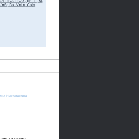
рина Николаевна
смута и свинца.