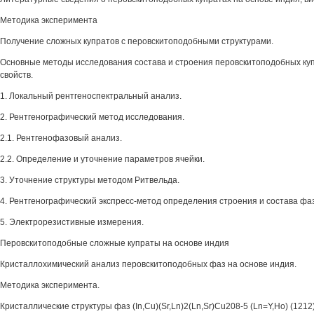
Методика эксперимента
Получение сложных купратов с перовскитоподобными структурами.
Основные методы исследования состава и строения перовскитоподобных куп
свойств.
1. Локальный рентгеноспектральный анализ.
2. Рентгенографический метод исследования.
2.1. Рентгенофазовый анализ.
2.2. Определение и уточнение параметров ячейки.
3. Уточнение структуры методом Ритвельда.
4. Рентгенографический экспресс-метод определения строения и состава фа
5. Электрорезистивные измерения.
Перовскитоподобные сложные купраты на основе индия
Кристаллохимический анализ перовскитоподобных фаз на основе индия.
Методика эксперимента.
Кристаллические структуры фаз (In,Cu)(Sr,Ln)2(Ln,Sr)Cu208-5 (Ln=Y,Ho) (1212),