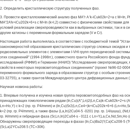
2. Определить кристаллическую структуру полученных фаз.
3. Провести кристаллохимический анализ фаз МА"г A 'k-iCuk02k+2+a с M=In, Pb (
MA"2A'k+iCu202k+6+s с M=In (k=l,2) совместно с физическими свойствами дл
условий реализации сверхпроводимости как в выбранных системах, так и в с
другие катионы с переменным формальным зарядом (V и Сг).
Настоящая работа выполнялась в соответствии с госбюджетной темой "Уст
закономерностей образования кристаллических структур сложных оксидов и 
редкоземельных элементов с элементами I-VHI групп периодической системы
этих соединений" (1994-1998гг.), совместного гранта Российского фонда фу
исследований (РФФИ) и Германии (ННИО) "Исследование сверхпроводящих, 
свойств в некоторых перовскитоподобных соединениях" (проект №96-02-0004
переменного формального заряда в образовании структур с особым строение
03-32755), а также грантов Международного центра дифракционных данных (
Научная новизна работы:
1. Впервые получена и изучена новая группа перовскитоподобных фаз на осн
принадлежащих гомологическим рядам (In,Cu)(A",Ln)2(Ln,Ca)k-iCuk02k+2+s (А"
Ln=Ho,Y) с k=2 (пр. гр. P4/mmm) и (In,Cu)Sr2(Ln,Ce4+)k+iCu202k+6+6 (Ln=Ho,Sm)
k=2 (пр. гр. P4/mmm), а также фазы (La,In)2Cu04-5 -0201 (пр. гр. 14/шшш), (Nd,
гр. I4/mmm) и гибридная фаза (Sr,Ln,In)2Cu04-s - 0111 с Ln=Y,La,Ce,Nd,Sm,Ho (
Обнаружены сверхпроводящие переходы в фазах (In,Cu)Ba2(Y,Ca)Cu208-5 (ТС
(Sr,La)2YCu208.5 (ТС=30К).