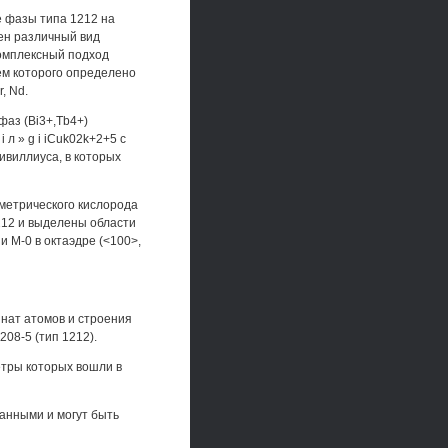
 фазы типа 1212 на
ен различный вид
комплексный подход
ем которого определено
, Nd.
фаз (Bi3+,Tb4+)
 л » g i iCuk02k+2+5 с
ривиллиуса, в которых
ометрического кислорода
 1212 и выделены области
 М-0 в октаэдре (<100>,
нат атомов и строения
08-5 (тип 1212).
етры которых вошли в
анными и могут быть