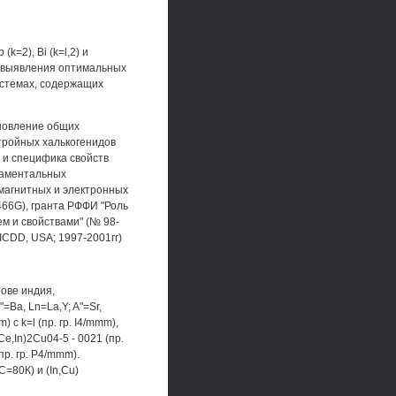
k=2), Bi (k=l,2) и
я выявления оптимальных
истемах, содержащих
ановление общих
тройных халькогенидов
 и специфика свойств
ндаментальных
магнитных и электронных
66G), гранта РФФИ "Роль
м и свойствами" (№ 98-
ICDD, USA; 1997-2001гг)
ове индия,
=Ва, Ln=La,Y; A"=Sr,
 с k=l (пр. гр. I4/mmm),
Ce,In)2Cu04-5 - 0021 (пр.
пр. гр. P4/mmm).
=80К) и (In,Cu)