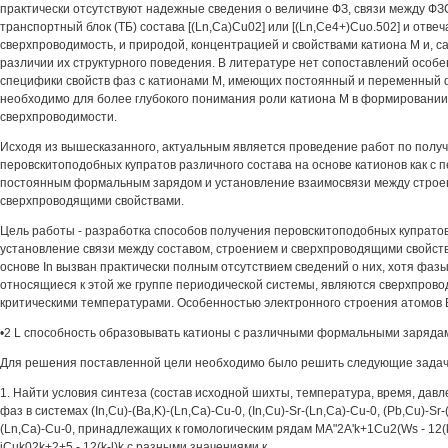
практически отсутствуют надежные сведения о величине ФЗ, связи между ФЗС
транспортный блок (ТБ) состава [(Ln,Ca)Cu02] или [(Ln,Ce4+)Cuo.502] и отвеч
сверхпроводимость, и природой, концентрацией и свойствами катиона М и, са
различии их структурного поведения. В литературе нет сопоставлений особе
специфики свойств фаз с катионами М, имеющих постоянный и переменный 
необходимо для более глубокого понимания роли катиона М в формировании
сверхпроводимости.
Исходя из вышесказанного, актуальным является проведение работ по полу
перовскитоподобных купратов различного состава на основе катионов как с п
постоянным формальным зарядом и установление взаимосвязи между строе
сверхпроводящими свойствами.
Цель работы - разработка способов получения перовскитоподобных купратов н
установление связи между составом, строением и сверхпроводящими свойств
основе In вызван практически полным отсутствием сведений о них, хотя фазы н
относящиеся к этой же группе периодической системы, являются сверхпрово
критическими температурами. Особенностью электронного строения атомов B
•2 L способность образовывать катионы с различными формальными зарядами:
Для решения поставленной цели необходимо было решить следующие задач
1. Найти условия синтеза (состав исходной шихты, температура, время, давл
фаз в системах (In,Cu)-(Ba,K)-(Ln,Ca)-Cu-0, (In,Cu)-Sr-(Ln,Ca)-Cu-0, (Pb,Cu)-Sr-
(Ln,Ca)-Cu-0, принадлежащих к гомологическим рядам MA"2A'k+1Cu2(Ws - 12(k
iCuk02k+2+5 - 12(k-l)k с разными значениями к.