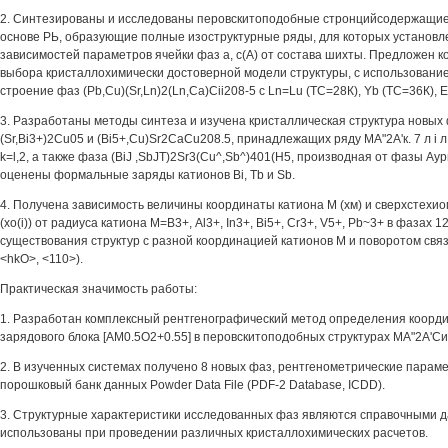
2. Синтезированы и исследованы перовскитоподобные стронцийсодержащие
основе РЬ, образующие полные изоструктурные ряды, для которых установл
зависимостей параметров ячейки фаз а, с(А) от состава шихты. Предложен 
выбора кристаллохимически достоверной модели структуры, с использовани
строение фаз (Pb,Cu)(Sr,Ln)2(Ln,Ca)Cii208-5 с Ln=Lu (ТС=28К), Yb (ТС=36К), Er
3. Разработаны методы синтеза и изучена кристаллическая структура новых 
(Sr,Bi3+)2Cu05 и (Bi5+,Cu)Sr2CaCu208.5, принадлежащих ряду МА"2А'к. 7 л i л i
k=l,2, а также фаза (BiJ ,SbJT)2Sr3(Cu^,Sb^)401(H5, производная от фазы Ау
оценены формальные заряды катионов Bi, Tb и Sb.
4. Получена зависимость величины координаты катиона М (хм) и сверхстехи
(xo(i)) от радиуса катиона М=В3+, Al3+, In3+, Bi5+, Cr3+, V5+, Pb~3+ в фазах
существования структур с разной координацией катионов М и поворотом связи
<hkO>, <110>).
Практическая значимость работы:
1. Разработан комплексный рентгенографический метод определения коорди
зарядового блока [АМ0.5О2+0.55] в перовскитоподобных структурах МА"2А'Си2
2. В изученных системах получено 8 новых фаз, рентгенометрические парам
порошковый банк данных Powder Data File (PDF-2 Database, ICDD).
3. Структурные характеристики исследованных фаз являются справочными д
использованы при проведении различных кристаллохимических расчетов.