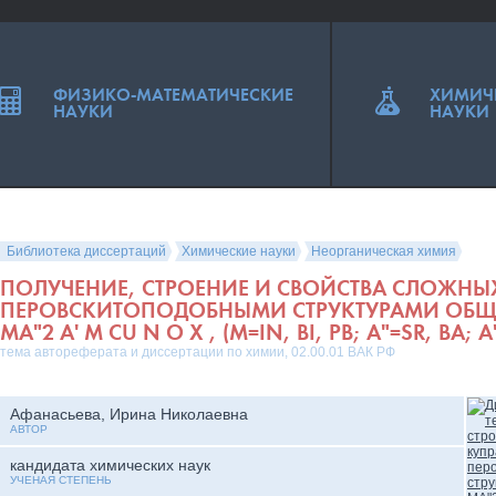
ФИЗИКО-МАТЕМАТИЧЕСКИЕ
ХИМИЧ
НАУКИ
НАУКИ
Библиотека диссертаций
Химические науки
Неорганическая химия
ПОЛУЧЕНИЕ, СТРОЕНИЕ И СВОЙСТВА СЛОЖНЫХ
ПЕРОВСКИТОПОДОБНЫМИ СТРУКТУРАМИ ОБЩ
MA"2 A' M CU N O X , (M=IN, BI, PB; A"=SR, BA; A
тема автореферата и диссертации по химии, 02.00.01 ВАК РФ
Афанасьева, Ирина Николаевна
АВТОР
кандидата химических наук
УЧЕНАЯ СТЕПЕНЬ