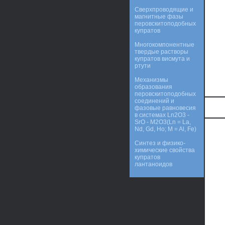
Сверхпроводящие и
магнитные фазы
перовскитоподобных
купратов
Многокомпонентные
твердые растворы
купратов висмута и
ртути
Механизмы
образования
перовскитоподобных
соединений и
фазовые равновесия
в системах Ln2O3 -
SrO - M2O3(Ln = La,
Nd, Gd, Ho; M = Al, Fe)
Синтез и физико-
химические свойства
купратов
лантаноидов