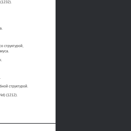
(1232).
а.
со структурой,
иуса.
k.
.
бной структурой.
Nd) (1212).