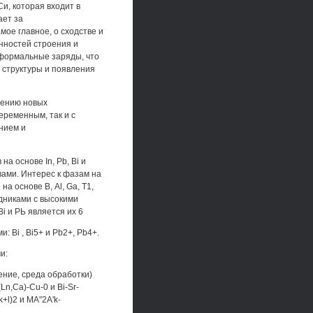
и, которая входит в
ает за
мое главное, о сходстве и
нностей строения и
формальные заряды, что
 структуры и появления
чению новых
еременным, так и с
нием и
а основе In, Pb, Bi и
ами. Интерес к фазам на
а основе В, Al, Ga, Т1,
дниками с высокими
i и РЬ является их 6
 Bi , Bi5+ и Pb2+, Pb4+.
и:
ение, среда обработки)
(Ln,Ca)-Cu-0 и Bi-Sr-
+l)2 и MA"2A'k-