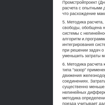
Промстройпроект (Дн
расчета с опытными 
что расхождение мак
5. Методика расчета,
свободы, обобщена 
системы с нелинейно
алгоритм и.программ
интегрирования сис
при решении задач о
уменьшить затраты м
6. Методика расчета
типа "зазор" примен
движения железнодор
соединениях. Затрат
существенно меньше,
нелинейных диффере
методика определен
поезда учитывает да