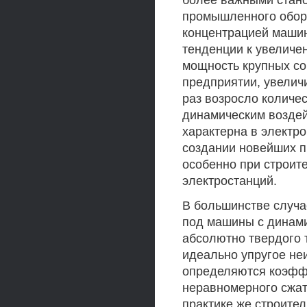
более важными стано
промышленного обору
концентрацией маши
тенденции к увеличе
мощность крупных с
предприятии, увелич
раз возросло количе
динамическим воздей
характерна в электр
создании новейших п
особенно при строит
электростанций.
В большинстве случа
под машины с динами
абсолютно твердого
идеально упругое не
определяются коэфф
неравномерного сжати
практике же строите