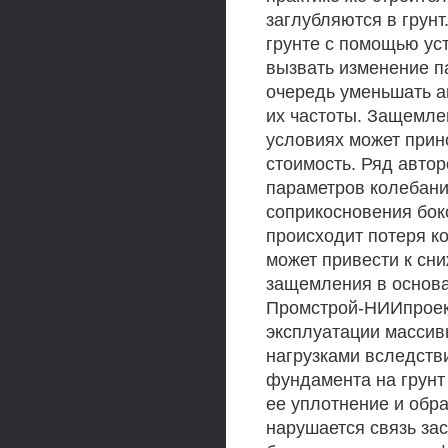
заглубляются в грун
грунте с помощью уст
вызвать изменение п
очередь уменьшать а
их частоты. Защемле
условиях может прин
стоимость. Ряд автор
параметров колебани
соприкосновения боко
происходит потеря к
может привести к сн
защемления в основа
Промстрой-НИИпроект
эксплуатации масси
нагрузками вследств
фундамента на грунт 
ее уплотнение и обра
нарушается связь за