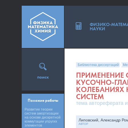
ФИЗИКО-МАТЕМ
НАУКИ
Библиотека диссертаций
Ме
ПРИМЕНЕНИЕ
поиск
КУСОЧНО-ГЛА
КОЛЕБАНИЯХ 
СИСТЕМ
Похожие работы
тема автореферата и
Развитие теории
систем амортизации
на основе дискретной
Липовский, Александр Ро
коммутации упругих
АВТОР
элементов