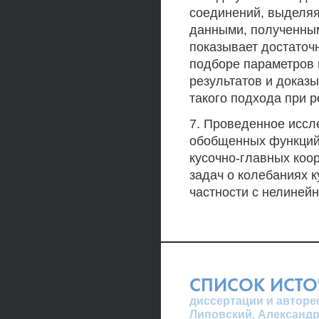
соединений, выделяя
данными, полученным
показывает достаточ
подборе параметров 
результатов и доказ
такого подхода при 
7. Проведенное иссл
обобщенных функций,
кусочно-главных коо
задач о колебаниях 
частности с нелинейн
СПИСОК ИСТ
диссертации и автореф
Липовский, Александ