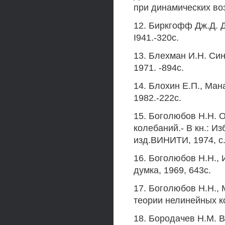
при динамических воз
12. Биркгофф Дж.Д. Д
I941.-320с.
13. Блехман И.Н. Син
1971. -894с.
14. Блохин Е.П., Ман
1982.-222с.
15. Боголюбов H.H. 
колебаний.- В кн.: 
изд.ВИНИТИ, 1974, с.
16. Боголюбов H.H., И
думка, 1969, 643с.
17. Боголюбов H.H., 
теории нелинейных ко
18. Бородачев Н.М. 