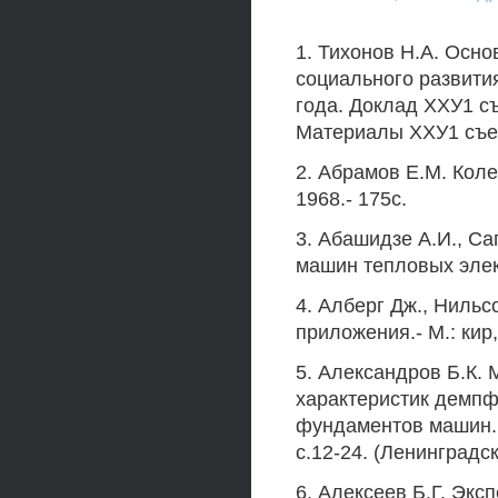
1. Тихонов H.A. Осн
социального развития
года. Доклад ХХУ1 съ
Материалы ХХУ1 съез
2. Абрамов Е.М. Коле
1968.- 175с.
3. Абашидзе А.И., С
машин тепловых элект
4. Алберг Дж., Нильс
приложения.- М.: кир,
5. Александров Б.К.
характеристик демпф
фундаментов машин. 
с.12-24. (Ленинградс
6. Алексеев Б.Г. Эк