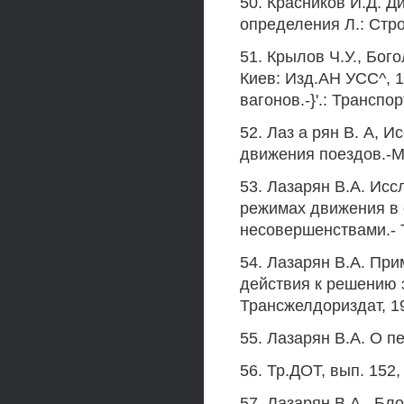
50. Красников И.Д. Д
определения Л.: Стро
51. Крылов Ч.У., Бог
Киев: Изд.АН УСС^, 1
вагонов.-}'.: Транспор
52. Лаз а рян В. А,
движения поездов.-М.
53. Лазарян В.А. Ис
режимах движения в 
несовершенствами.- Т
54. Лазарян В.А. Пр
действия к решению 
Трансжелдориздат, 19
55. Лазарян В.А. О 
56. Тр.ДОТ, вып. 152, 
57. Лазарян В.А., Б