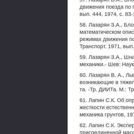
движения поезда по 
вып. 444, 1974, с. 83-
58. Лазарян З.А., Бло
математическом опис
режимах движения по
Транспорт. 1971, вып.
59. Лазарян З.А., Ш
механики.- Шев: Наук
60. Лазарян В. А., Л
возникающие в тяжел
та. -Тр. ДИИТа. М.: Т
61. Лапин С.К. Об о
жесткости естествен
механика грунтов, 197
62. Лапин С.К. Эксп
присоединенной масс