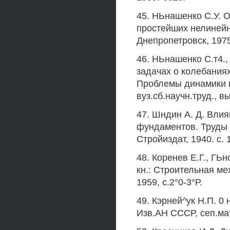
45. НЬнашенко С.У. 
простейших нелинейны
Днепропетровск, 1975,
46. НЬнашенко С.т4.,
задачах о колебаниях
Проблемы динамики и 
вуз.сб.научн.труд., в
47. Шндин А. Д. Вли
фундаментов. Труды Н
Стройиздат, 1940. с. 
48. Коренев Е.Г., ГЬ
кн.: Строительная мех
1959, с.2°0-3°Р.
49. Кэрней^ук Н.П. 
Изв.АН СССР, сеп.мате