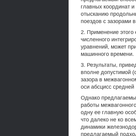
главных координат и
отысканию продольн
поездов с зазорами 
2. Применение этого 
численного интегри
уравнений, может пр
машинного времени.
3. Результаты, приве
вполне допустимой (
зазора в межвагонно
оси абсцисс средней
Однако предлагаемы
работы межвагонного
одну ее главную особ
что далеко не ко вс
динамики железнодор
предлагаемый подхо