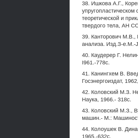
38. Ишкова А.Г., Коре
упругопластическом 
теоретической и прик
твердого тела, АН СС
39. Канторович М.В.
анализа. Изд.З-e.M.-J
40. Каудерер Г. Нели
I961.-778с.
41. Канингхем В. Вве
Госэнергоиздат, 1962,
42. Коловский М.З. Н
Наука, 1966.- 318с.
43. Коловский М.З.,
машин.- М.: Машиност
44. Колоушек В. Дина
1965.-632с.