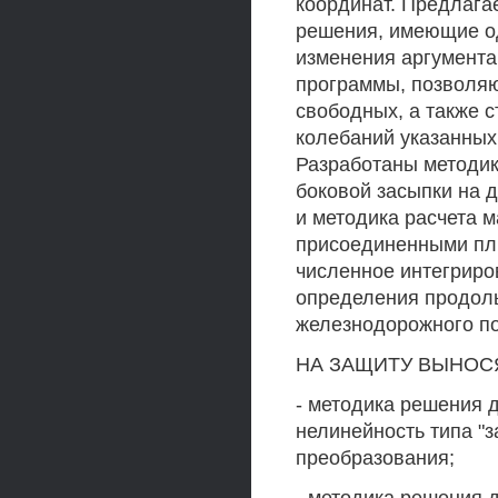
координат. Предлага
решения, имеющие о
изменения аргумента
программы, позволя
свободных, а также 
колебаний указанных
Разработаны методик
боковой засыпки на 
и методика расчета 
присоединенными пл
численное интегрир
определения продол
железнодорожного по
НА ЗАЩИТУ ВЫНОС
- методика решения
нелинейность типа "з
преобразования;