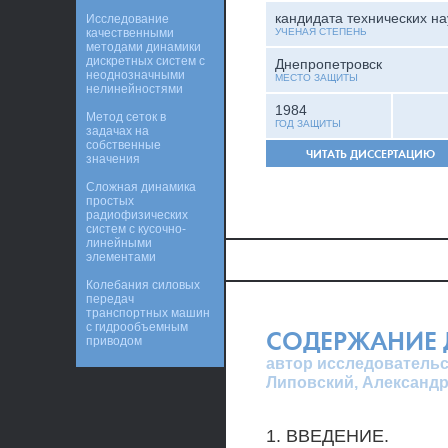
кандидата технических на
Исследование
качественными
УЧЕНАЯ СТЕПЕНЬ
методами динамики
дискретных систем с
Днепропетровск
неоднозначными
МЕСТО ЗАЩИТЫ
нелинейностями
1984
Метод сеток в
ГОД ЗАЩИТЫ
задачах на
собственные
ЧИТАТЬ ДИССЕРТАЦИЮ
значения
Сложная динамика
простых
радиофизических
систем с кусочно-
линейными
элементами
Колебания силовых
передач
транспортных машин
с гидрообъемным
СОДЕРЖАНИЕ 
приводом
автор исследовательс
Липовский, Александ
1. ВВЕДЕНИЕ.