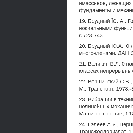
имассивов, лежащих 
фундаменты и механик
19. Брудный ÎC. А., Г
нокиальными функциям
с.723-743.
20. Брудный Ю.А., 0
многочленами. ДАН СС
21. Великин В.Л. 0 
классах непрерывных 
22. Вершинский C.B.,
М.: Транспорт, 1978.-
23. Вибрации в техник
нелинейных механиче
Машиностроение, 197
24. Гэлеев А.У., Пер
Трансжелдориздат, 19