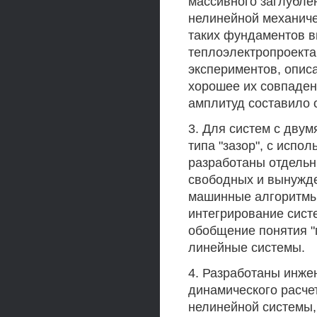
массивного заглубле
нелинейной механиче
таких фундаментов в
теплоэлектропроекта
экспериментов, опис
хорошее их совпаден
амплитуд составило о
3. Для систем с дву
типа "зазор", с испо
разработаны отдельн
свободных и вынужде
машинные алгоритмы
интегрирование сис
обобщение понятия "
линейные системы.
4. Разработаны инже
динамического расче
нелинейной системы