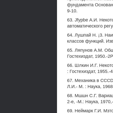
фундамента Основани
9-10.
63. Jfypbe А.И. Неко
автоматического регу
64. Лушпай Н. ¡3. Н
классов функций. Изв.
65. Ляпунов A.M. Общ
Гостехиздат, 1950.-2Р
66. Шлкин И.Г. Некот
: Гостехиздат, 1955.-4
67. Механика в CCCD 
Л.И.- М. : Наука, 1968,
68. Мшшн С.Г. Вариа
2-е, -М.: Наука, 1970,
69. Неймарк Г.И. Мз