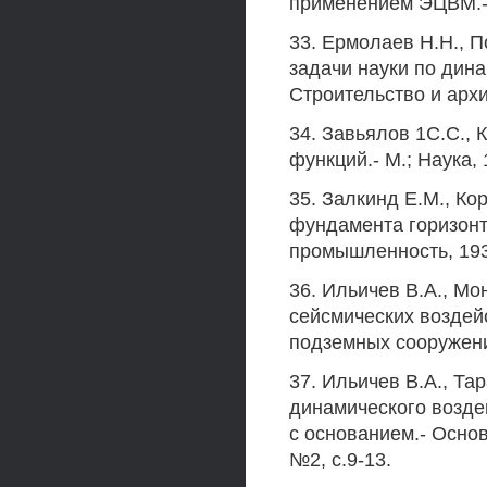
применением ЭЦВМ.- 
33. Ермолаев H.H., 
задачи науки по дин
Строительство и архи
34. Завьялов 1С.С., 
функций.- М.; Наука, 
35. Залкинд Е.М., Ко
фундамента горизонт
промышленность, 1939
36. Ильичев В.А., Мо
сейсмических воздейс
подземных сооружений
37. Ильичев В.А., Та
динамического возд
с основанием.- Осно
№2, с.9-13.