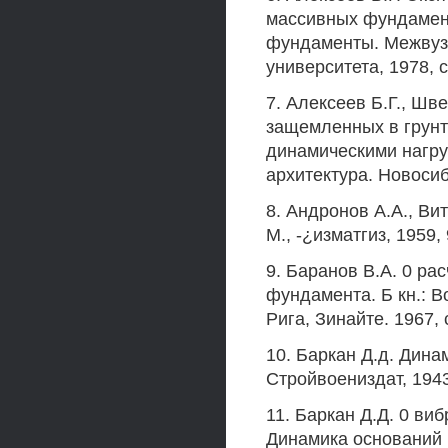
массивных фундамент
фундаменты. Межвузо
университета, 1978, с
7. Алексеев Б.Г., Шве
защемленных в грун
динамическими нагру
архитектура. Новосиби
8. Андронов A.A., Вит
М., -¿изматгиз, 1959,
9. Баранов В.А. 0 р
фундамента. Б кн.: В
Рига, Зинайте. 1967, 
10. Баркан Д.д. Дина
Стройвоениздат, 1943
11. Баркан Д.Д. 0 ви
Динамика оснований 