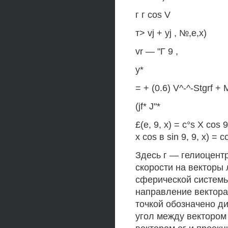
г г cos V
т> vj + yj , №,е,х)
vr — "Г 9 ,
у*
= + (0.6) V^-^-Stgrf + 
(jf* J"*
£(е, 9, х) = c°s X cos 
х cos в sin 9, 9, х) = 
Здесь г — гелиоцентр
скорости на векторы 
сферической системы
направление вектора 
точкой обозначено д
угол между вектором 