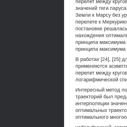
перелет между круго
значений тяги паруса
Земли к Марсу без у
перелете к Меркурию
постановке решалась в
нахождения оптималь
принципа максимума П
принципа максимума 
В работах [24], [25]
применяются асимпто
перелет между круго
логарифмической спи
Интересный метод п
траекторий был предл
интерполяции значен
оптимальных траектор
оптимального многоо