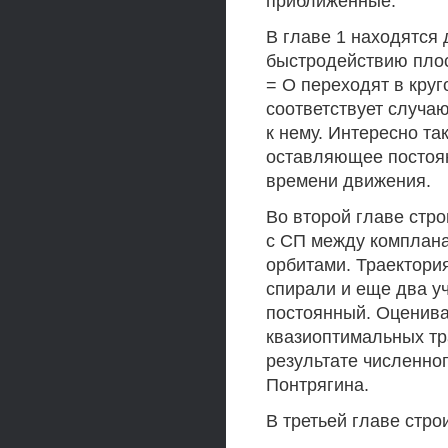
приближенные.
В главе 1 находятся
быстродействию плос
= О переходят в круг
соответствует случа
к нему. Интересно та
оставляющее постоян
времени движения.
Во второй главе стр
с СП между комплан
орбитами. Траектори
спирали и еще два уч
постоянный. Оценива
квазиоптимальных тр
результате численно
Понтрягина.
В третьей главе стро