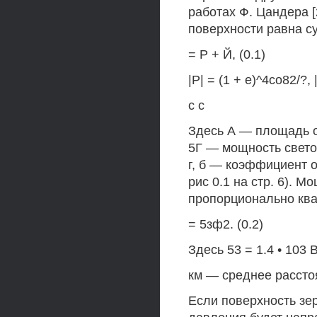
работах Ф. Цандера [
поверхности равна с
= Р + Й, (0.1)
|Р| = (1 + е)^4со82/?,
с с
Здесь А — площадь о
5Г — мощность свето
г, б — коэффициент о
рис 0.1 на стр. 6). 
пропорционально ква
= 5зф2. (0.2)
Здесь 53 = 1.4 • 103 
км — среднее рассто
Если поверхность зер