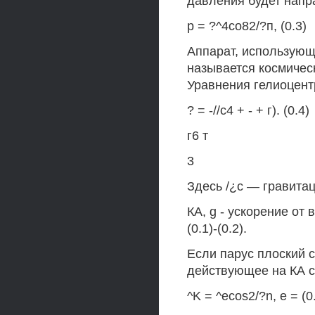
давления будет напр
р = ?^4со82/?п, (0.3)
Аппарат, использующи
называется космичес
Уравнения гелиоцент
? = -//с4 + - + г). (0.4)
г6 т
3
Здесь /¿с — гравитац
КА, g - ускорение о
(0.1)-(0.2).
Если парус плоский 
действующее на КА с
^K = ^ecos2/?n, е = (0