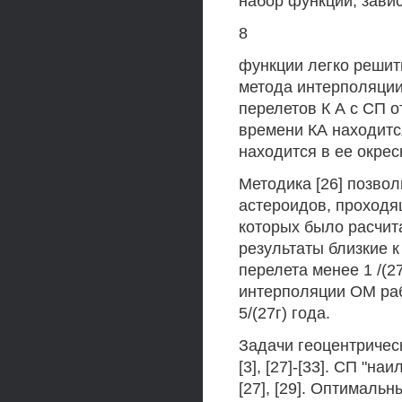
набор функций, зави
8
функции легко решит
метода интерполяци
перелетов К А с СП 
времени КА находитс
находится в ее окрес
Методика [26] позво
астероидов, проходя
которых было расчи
результаты близкие 
перелета менее 1 /(2
интерполяции ОМ раб
5/(27г) года.
Задачи геоцентрическ
[3], [27]-[33]. СП "н
[27], [29]. Оптималь