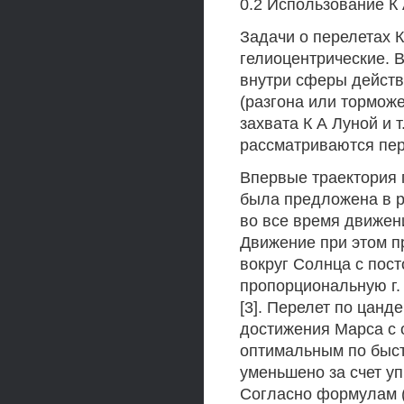
0.2 Использование К 
Задачи о перелетах К
гелиоцентрические. 
внутри сферы действ
(разгона или тормож
захвата К А Луной и т
рассматриваются пер
Впервые траектория 
была предложена в ра
во все время движен
Движение при этом п
вокруг Солнца с пос
пропорциональную г.
[3]. Перелет по цанд
достижения Марса с 
оптимальным по быст
уменьшено за счет у
Согласно формулам (