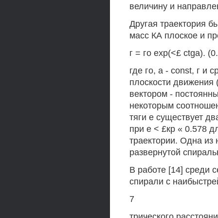
величину и направлен
Другая траектория б
масс КА плоское и п
г = го ехр(<£ ctga). (0
где го, а - const, г 
плоскости движения (
вектором - постоянны
некоторым соотноше
тяги е существует д
при е < £кр « 0.578 
траектории. Одна из 
развернутой спиралью 
В работе [14] среди
спирали с наибыстре
7
трического расстоян