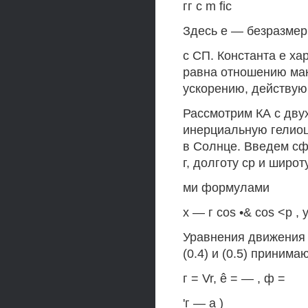
гг с m fic
Здесь е — безразмер
с СП. Константа е ха
равна отношению мак
ускорению, действую
Рассмотрим КА с дв
инерциальную гелиоц
в Солнце. Введем с
г, долготу ср и широ
ми формулами
х — г cos •& cos <р , у 
Уравнения движения в
(0.4) и (0.5) принима
г = Vr, ê = — , ф =
'г — а )