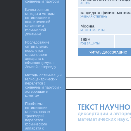
солнечным парусом
АВТОР
Качественные
кандидата физико-матема
методы и методы
УЧЕНАЯ СТЕПЕНЬ
оптимизации в
аналитической
Москва
механике и
космической
МЕСТО ЗАЩИТЫ
динамике
1999
Исследование
ГОД ЗАЩИТЫ
оптимальных
перелетов
ЧИТАТЬ ДИССЕРТАЦИЮ
космического
аппарата к
сближающемуся с
Землей астероиду
Методы оптимизации
гелиоцентрических
перелетов с
солнечным парусом к
астероидам и
кометам
Проблемы
ТЕКСТ НАУЧНО
оптимизации
многовитковых
диссертации и авторе
траекторий
математических наук,
перелётов
космического
аппарата с