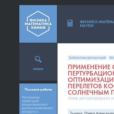
ФИЗИКО-МАТЕМ
НАУКИ
Библиотека диссертаций
Ме
ПРИМЕНЕНИЕ 
поиск
ПЕРТУРБАЦИО
ОПТИМИЗАЦИИ
ПЕРЕЛЕТОВ К
Похожие работы
СОЛНЕЧНЫМ 
Построение
тема автореферата и
траекторий
геоцентрического
разгона космического
аппарата с
Тычина, Павел Александр