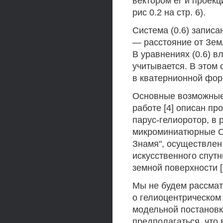
вектором ег и проекц
рис 0.2 на стр. 6).
Система (0.6) запис
— расстояние от Зем
В уравнениях (0.6) 
учитывается. В этом 
в кватернионной форм
Основные возможные к
работе [4] описан пр
парус-гелиоротор, в 
микроминиатюрные СП
Знамя", осуществлен
искусственного спут
земной поверхности [8
Мы не будем рассмат
о гелиоцентрическом
модельной постановке 
предполагаться, что