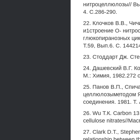
нитроцеллюлозы// Вы
4. С.286-290.
22. Клочков В.В., Чич
и1строение О- нитро
глюкопиранозных цик
Т.59, Вып.6. С. 14421
23. Стоддарт Дж. Сте
24. Дашевский В.Г. 
М.: Химия, 1982.272 с
25. Панов В.П., Спич
целлюлозыметодом Я
соединения. 1981. Т. 
26. Wu Т.К. Carbon 13
cellulose nitrates//Ma
27. Clark D.T., Stephe
relationship between th