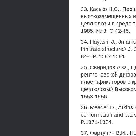
33. Касько Н.С., Пер
высокозамещенных ни
целлюлозы в среде т
1985, № 3. С.42-45.
34. Hayashi J., Jmai K
trinitrate structure//
№8. P. 1587-1591.
35. Свиридов А.Ф., Ц
рентгеновской дифра
пластификаторов с к
целлюлозы// Высоком
1553-1556.
36. Meader D., Atkins Е
conformation and pack
P.1371-1374.
37. Фартунин В.И., Но