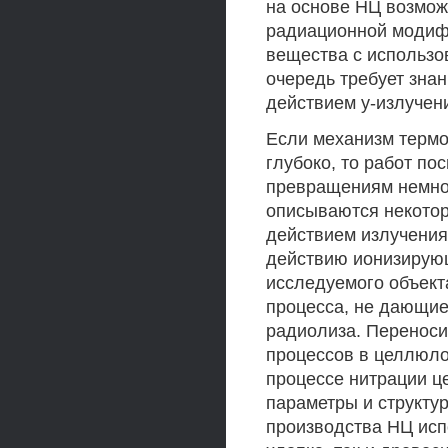
на основе НЦ возмож
радиационной модифи
вещества с использо
очередь требует зна
действием у-излучен
Если механизм термо
глубоко, то работ п
превращениям немног
описываются некото
действием излучения
действию ионизирующ
исследуемого объект
процесса, не дающие
радиолиза. Перенос
процессов в целлюлоз
процессе нитрации 
параметры и структу
производства НЦ исп