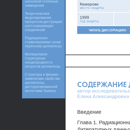
неполной степенью
Кемерово
замещения
МЕСТО ЗАЩИТЫ
Теоретическое
1999
моделирование
процессов деструкции
ГОД ЗАЩИТЫ
азотсодержащих
соединений
ЧИТАТЬ ДИССЕРТАЦИЮ
Радиационно-
стимулируемая сухая
перегонка целлюлозы
Молекулярно-
структурная
неоднородность
нитратов целлюлозы
Структура и физико-
химические свойства
СОДЕРЖАНИЕ 
целлюлозы,
деструктированной
автор исследовательс
кислотами Льюиса.
Елена Александровна
Введение
Глава 1. Радиационн
Литературных данны