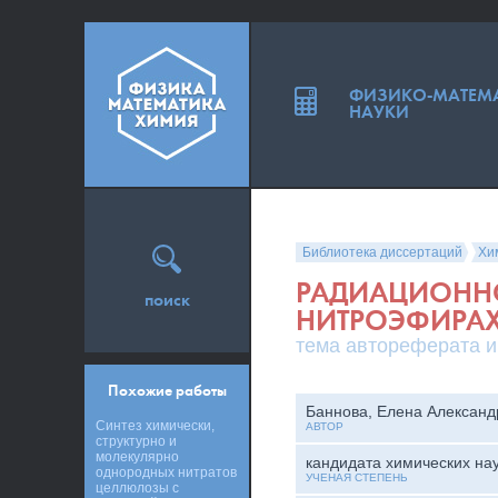
ФИЗИКО-МАТЕМ
НАУКИ
Библиотека диссертаций
Хи
РАДИАЦИОННО
поиск
НИТРОЭФИРА
тема автореферата и
Похожие работы
Баннова, Елена Александ
Синтез химически,
АВТОР
структурно и
молекулярно
кандидата химических на
однородных нитратов
УЧЕНАЯ СТЕПЕНЬ
целлюлозы с