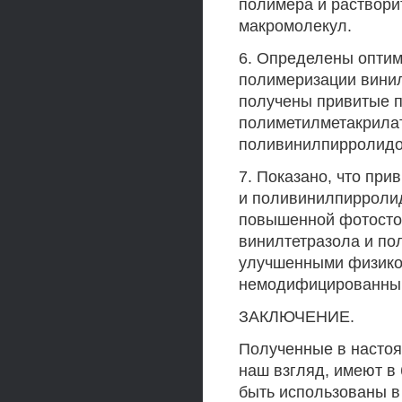
полимера и раствори
макромолекул.
6. Определены опти
полимеризации вини
получены привитые п
полиметилметакрилат
поливинилпирролидо
7. Показано, что пр
и поливинилпирроли
повышенной фотостой
винилтетразола и п
улучшенными физико
немодифицированны
ЗАКЛЮЧЕНИЕ.
Полученные в настоя
наш взгляд, имеют в
быть использованы в