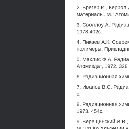
2. Брегер И., Керрол
материалы. М.: Атоми
3. Своллоу А. Радиа
1978.402с.
4. Пикаев А.К. Совр
полимеры. Прикладные
5. Махлис Ф.А. Ради
Атомиздат, 1972. 328 
6. Радиационная хими
7. Иванов B.C. Радиа
с.
8. Радиационная хими
1973. 454с.
9. Верещинский И.В.
М.: Из-во Академии н