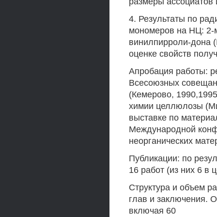
размеры ассоциатов 
4. Результаты по ра
мономеров на НЦ: 2-
винилпирроли-дона (
оценке свойств полу
Апробация работы: р
Всесоюзных совещан
(Кемерово, 1990,1995
химии целлюлозы (Мин
выставке по материал
Международной конф
неорганических матер
Публикации: по резу
16 работ (из них 6 в 
Структура и объем ра
глав и заключения. О
включая 60