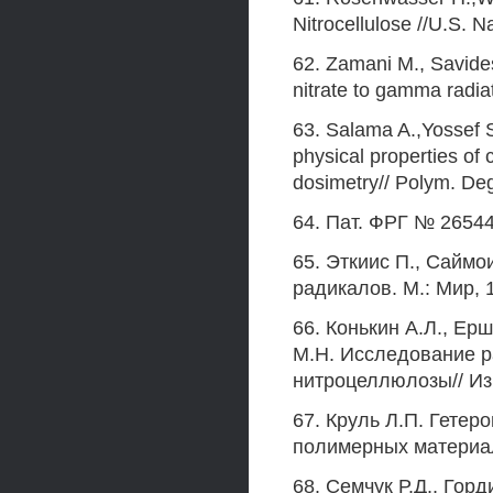
Nitrocellulose //U.S. 
62. Zamani M., Savide
nitrate to gamma radia
63. Salama A.,Yossef S
physical properties of c
dosimetry// Polym. Deg
64. Пат. ФРГ № 26544
65. Эткиис П., Сайм
радикалов. М.: Мир, 1
66. Конькин А.Л., Ер
М.Н. Исследование р
нитроцеллюлозы// Изв
67. Круль Л.П. Гетер
полимерных материало
68. Семчук Р.Д., Го