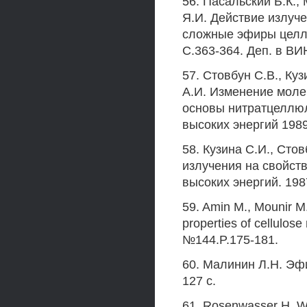
56. Пасальский Б.К.,
Я.И. Действие излуч
сложные эфиры целлю
С.363-364. Деп. в В
57. Стовбун С.В., Куз
А.И. Изменение мол
основы нитратцеллюл
высоких энергий 1989.
58. Кузина С.И., Стов
излучения на свойст
высоких энергий. 1987
59. Amin М., Mounir М.,
properties of cellulos
№144.P.175-181.
60. Малинин Л.Н. Эф
127 с.
61. Rosenwasser Н.,W