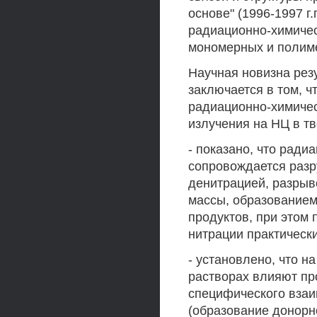
основе" (1996-1997 г
радиационно-химичес
мономерных и полимер
Научная новизна рез
заключается в том, 
радиационно-химичес
излучения на НЦ в тв
- показано, что ради
сопровождается раз
денитрацией, разры
массы, образованием
продуктов, при этом
нитрации практически
- установлено, что н
растворах влияют пр
специфического вза
(образование донор