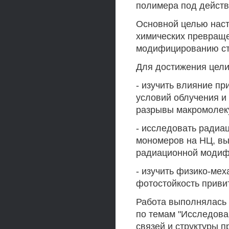
полимера под дейст
Основной целью наст
химических превраще
модифицированию стр
Для достижения цел
- изучить влияние п
условий облучения и
разрывы макромолеку
- исследовать ради
мономеров на НЦ, вы
радиационной модиф
- изучить физико-мех
фотостойкость приви
Работа выполнялась
по темам "Исследов
связей и структуры 