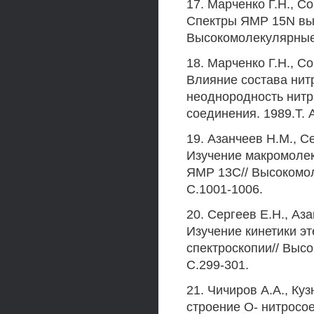
17. Марченко Г.Н., С
Спектры ЯМР 15N выс
Высокомолекулярные 
18. Марченко Г.Н., С
Влияние состава нит
неоднородность нит
соединения. 1989.Т. 
19. Азанчеев Н.М., Се
Изучение макромолек
ЯМР 13С// Высокомол
С.1001-1006.
20. Сергеев E.H., Аза
Изучение кинетики 
спектроскопии// Выс
С.299-301.
21. Чичиров A.A., Куз
строение О- нитросо