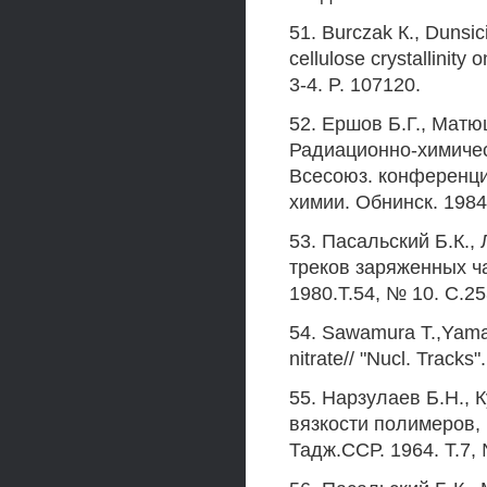
51. Burczak К., Dunsici
cellulose crystallinity
3-4. P. 107120.
52. Ершов Б.Г., Матю
Радиационно-химичес
Всесоюз. конференци
химии. Обнинск. 1984
53. Пасальский Б.К.,
треков заряженных ч
1980.Т.54, № 10. С.2
54. Sawamura T.,Yamaz
nitrate// "Nucl. Tracks
55. Нарзулаев Б.Н., 
вязкости полимеров,
Тадж.ССР. 1964. Т.7, 