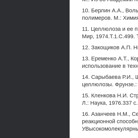
10. Берлин A.A., Вол
полимеров. М.: Химия
11. Целлюлоза и ее п
Мир, 1974.Т.1.С.499. Т
12. Закощиков А.П. Н
13. Еременко А.Т., К
использование в тех
14. Сарыбаева Р.И.,
целлюлозы. Фрунзе.:
15. Кленкова Н.И. С
Л.: Наука, 1976.337 с.
16. Азанчеев Н.М., С
реакционной способн
УВысокомолекулярные