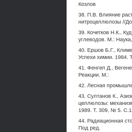
Козлов
38. П.В. Влияние рас
нитроцеллюлозы //Док
39. Кочетков Н.К., К
углеводов. М.: Наука,
40. Ершов Б.Г., Кли
Успехи химии. 1984. T
41. Фенгел Д., Веген
Реакции. М.:
42. Лесная промышле
43. Султанов К., Азиз
целлюлозы: механизм
1989. Т. 309, № 5. С.
44. Радиационная ст
Под ред.