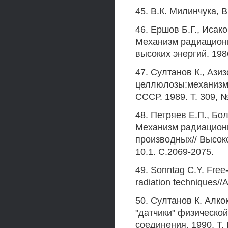
45. B.К. Милинчука, В
46. Ершов Б.Г., Исак
Механизм радиацион
высоких энергий. 1986
47. Султанов К., Азиз
целлюлозы:механизм 
СССР. 1989. Т. 309, №
48. Петряев Е.П., Бо
Механизм радиацион
производных// Высок
10.1. C.2069-2075.
49. Sonntag C.Y. Free-
radiation techniques//
50. Султанов К. Алк
"датчики" физическо
соединения. 1990. Т. 