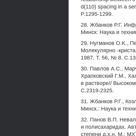
d(110) spacing in a ser
P.1295-1299.
28. Жбанков Р.Г. Инф
Минск: Наука и техник
29. Нугманов O.K., Пе
Молекулярно -криста
1987. Т. 56, № 8. С.1
30. Павлов А.С., Марч
Храпковский Г.М., Х
в растворе// Высоком
С.2319-2325.
31. Жбанков Р.Г., Ко
Минск.: Наука и техни
32. Панов В.П. Нева
и полисахаридах. Ав
степени д.х.н. М.: М