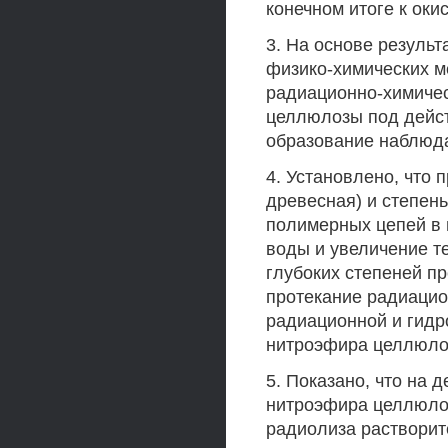
конечном итоге к оки
3. На основе резуль
физико-химических м
радиационно-химичес
целлюлозы под дейст
образование наблюд
4. Установлено, что
древесная) и степен
полимерных цепей в 
воды и увеличение т
глубоких степеней п
протекание радиацио
радиационной и гидр
нитроэфира целлюло
5. Показано, что на
нитроэфира целлюло
радиолиза растворит