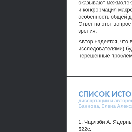
оказывают межмолек
и конформация макро
особенность общей д
Ответ на этот вопрос
зрения.
Автор надеется, что 
исследователями) буд
нерешенные проблем
СПИСОК ИСТ
диссертации и авторе
Баннова, Елена Алекс
1. Чарлзби А. Ядерны
522с.