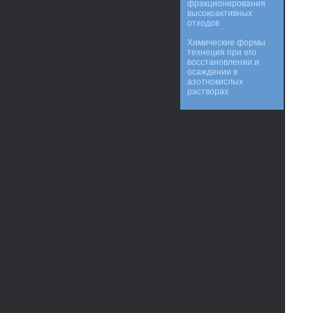
фракционирования
высокоактивных
отходов
Химические формы
технеция при его
восстановлении и
осаждении в
азотнокислых
растворах