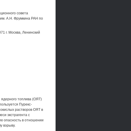
тационного совета
им. А.Н. Фрумкина РАН по
71 г. Москва, Ленинский
 ядерного топлива (ОЯТ)
спользуется Пурекс-
нокислых растворов ОЯТ в
еси экстрагента с
ую опасность в отношении
у взрыву.