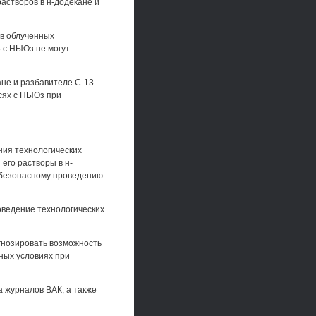
астворов в н-додекане и
 в облученных
3 с НЫОз не могут
ане и разбавителе С-13
сях с НЫОз при
ния технологических
его растворы в н-
 безопасному проведению
ведение технологических
гнозировать возможность
ных условиях при
а журналов ВАК, а также