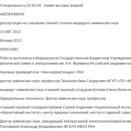
Специальность 02.00.09 - Химия высоких энергий
АВТОРЕФЕРАТ
диссертации на соискание ученой степени кандидата химических наук
15 АВГ 2013
Москва-2013
005532092
Работа выполнена в Федеральном Государственном Бюджетном Учреждении 
физической химии и электрохимии им. Л.Н. Фрумкина Российской академии н
Научные руководители: Член-корреспондент РАН
доктор химических наук, профессор Тананаев Иван Гундарович ФГУП «ПО «М
кандидат химических наук старший научный сотрудник Белова Елена Вяче
Официальные оппоненты: Доктор химических наук, профессор
старший научный сотрудник Кабакчи Сергей Андреевич Национальный иссле
«Курчатовский институт» центр ядерных технологий, институт ядерной тран
Доктор химических наук, заведующий лабораторией электроннолучевой конв
Пономарев Александр Владимирович ФГБУН ИФХЭ РАН