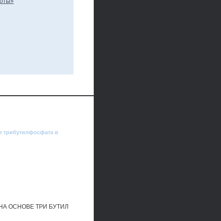
ве трибутилфосфата в
А ОСНОВЕ ТРИ БУТИЛ