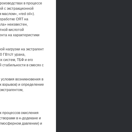
производствах в процессе
ей с экстракционной
маслом», «red oil»).
еработке ОЯТ на
ла» неизвестен,
тной кислотой
ента на характеристики
ой нагрузки на экстрагент
 ГВтс/т урана,
 систем, ТБФ и его
 стабильности в смесях с
условия возникновения в
х взрывов) и определение
экстрагентом,
х процессов окисления
створами в н-додекане и
атмосферном давлении) и