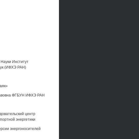
Науки Институт
аук (ИФХЭ РАН)
аяк»
славовна ФГБУН ИФХЭ РАН
довательский центр
спортной энергетики
ерсии энергоносителей