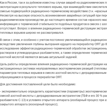
Как в России, так и за рубежом известны случаи аварий на радиохимических 
эксплуатации в результате теплового взрыва, при взаимодействии окислител
смесью подвергшейся радиационно-термическому воздействию (т.н. «красным 
Несмотря на высокую опасность возникновения аварийных ситуаций при пер
радиохимическом производстве до настоящего времени состав «красного мас
информация о термической стабильности подобных продуктов в смесях с азо
отсутствует. Вопрос о влиянии радиационно-термической деструкции экстраг
тепловых взрывов широко не рассматривался.
В связи с этим, и особенно с учетом постоянно увеличивающейся радиационн
вследствие увеличения глубины выгорания идущего на переработку ОЯТ до 80
исследование эффектов радиационно-термической обработки экстракционных
растворов в углеводородных разбавителях, а также определение термической
азотной кислотой являются весьма актуальной задачей.
Цель работы определение влияния радиационно-термической деструкции на 
экстракционных системах неуправляемых экзотермических реакций (тепловы
параметров тепловых взрывов в смесях азотной кислоты с деградированным 
образующимся в процессе переработки ОЯТ.
Для достижения поставленной цели было необходимо:
- экспериментально определить характеристики (параметры) экзотермически
смесей азотной кислоты с деградированным экстрагентом (ТБФ и его 30 % ра
разбавителе С-13) в условиях открытого аппарата (изобарный процесс при 
закрытого аппарата (изохорный процесс);