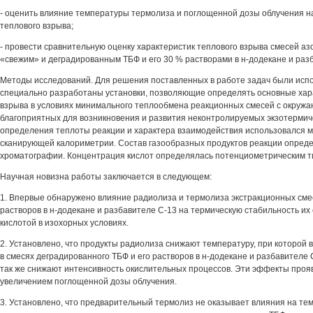
- оценить влияние температуры термолиза и поглощенной дозы облучения н
теплового взрыва;
- провести сравнительную оценку характеристик теплового взрыва смесей аз
«свежим» и деградированным ТБФ и его 30 % растворами в н-додекане и раз
Методы исследований. Для решения поставленных в работе задач были ис
специально разработаны установки, позволяющие определять основные хар
взрыва в условиях минимального теплообмена реакционных смесей с окруж
благоприятных для возникновения и развития неконтролируемых экзотермич
определения теплоты реакции и характера взаимодействия использовался
сканирующей калориметрии. Состав газообразных продуктов реакции опред
хроматографии. Концентрация кислот определялась потенциометрическим т
Научная новизна работы заключается в следующем:
1. Впервые обнаружено влияние радиолиза и термолиза экстракционных смес
растворов в н-додекане и разбавителе С-13 на термическую стабильность их
кислотой в изохорных условиях.
2. Установлено, что продукты радиолиза снижают температуру, при которой 
в смесях деградированного ТБФ и его растворов в н-додекане и разбавителе С
так же снижают интенсивность окислительных процессов. Эти эффекты проя
увеличением поглощенной дозы облучения.
3. Установлено, что предварительный термолиз не оказывает влияния на те