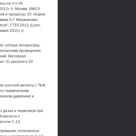
ь на V и VII
012» (г. Москва, ИФХЭ
ия и процессы: От теории
емика А.Г. Мержанова»
fects", CTEC2012, (Lyon,
имия-2012» (г.
ия, обзора литературы,
безопасному проведению
аний. Материал
ет 31 рисунок и 20
ях азотной кислоты с ТБФ
нно-термическому
ферном давлении) и
х дозах и термолиза при
й кислоты с
вителе С-13.
агревания, полученные