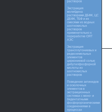
растворов
Экстракция
молибдена
растворами ДБФК, ЦС
ДБФК, ТБФ и их
смесями из водных
азотнокислых
растворов
применительно к
переработке ОЯТ
АЭС
Экстракция
трансплутониевых и
редкоземельных
элементов
циркониевой солью
дибутилфосфорной
кислоты из
азотнокислых
растворов
Поведение актинидов
и осколочных
элементов в
экстракционных
системах с моно- и
бидентатными
фосфорорганическими
соединениями в
процессах