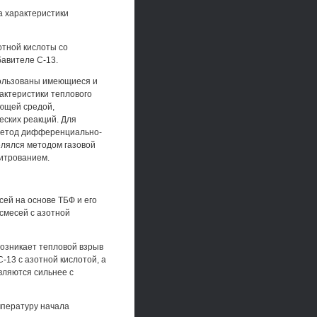
а характеристики
отной кислоты со
бавителе С-13.
пользованы имеющиеся и
актеристики теплового
ающей средой,
еских реакций. Для
 метод дифференциально-
елялся методом газовой
итрованием.
ей на основе ТБФ и его
 смесей с азотной
возникает тепловой взрыв
-13 с азотной кислотой, а
вляются сильнее с
мпературу начала