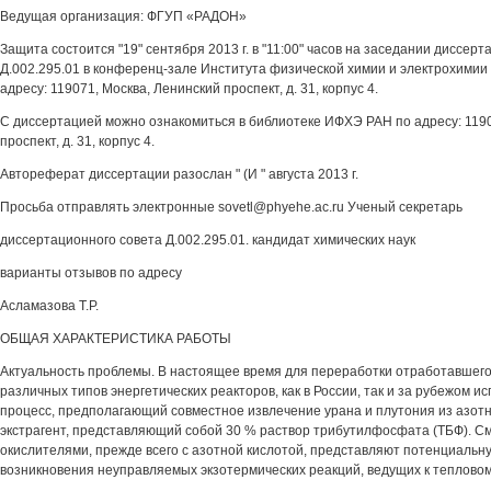
Ведущая организация: ФГУП «РАДОН»
Защита состоится "19" сентября 2013 г. в "11:00" часов на заседании диссер
Д.002.295.01 в конференц-зале Института физической химии и электрохимии 
адресу: 119071, Москва, Ленинский проспект, д. 31, корпус 4.
С диссертацией можно ознакомиться в библиотеке ИФХЭ РАН по адресу: 1190
проспект, д. 31, корпус 4.
Автореферат диссертации разослан " (И " августа 2013 г.
Просьба отправлять электронные sovetl@phyehe.ac.ru Ученый секретарь
диссертационного совета Д.002.295.01. кандидат химических наук
варианты отзывов по адресу
Асламазова Т.Р.
ОБЩАЯ ХАРАКТЕРИСТИКА РАБОТЫ
Актуальность проблемы. В настоящее время для переработки отработавшего
различных типов энергетических реакторов, как в России, так и за рубежом и
процесс, предполагающий совместное извлечение урана и плутония из азот
экстрагент, представляющий собой 30 % раствор трибутилфосфата (ТБФ). См
окислителями, прежде всего с азотной кислотой, представляют потенциальн
возникновения неуправляемых экзотермических реакций, ведущих к тепловом