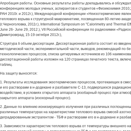
Апробация работы. Основные результаты работы докладывались и обсуждалис
конференциях молодых ученых, аспирантов и студентов «Физикохимия 2010,2
РАН 2010г. и 2012г.), Международной конференции «Неизотермические явлен
теплового взрыва к структурной макрокинетике, посвященная 80-летию акад
(г.Черноголовка, 2011г.), International Symposium on "Calorimetry and Thermal Ef
June 26- June 29, 2012.), VII Российской конференции по радиохимии «Радиох
Димитровград, 15-19 октября 2012г.),
Структура Ii объем диссертации. Диссертационная работа состоит из введен
методической части, экспериментальной части, выводов, рекомендаций по 
технологических процессов, списка цитируемых источников из 106 наименов
диссертационной работы изложен на 120 страницах печатного текста, включа
таблиц.
На защиту выносятся:
1. Результаты исследования экзотермических процессов, протекающих в смес
и его растворами в н-додекане и разбавителе С-13, подвергшихся радиацио
воздействию, в условиях открытого аппарата (изобарный процесс при атмос
закрытого аппарата (изохорный процесс).
2. Данные по влиянию ионизирующего излучения при различных поглощенны
различных температурах на характеристики теплового взрыва смесей азотно
деградированным экстрагентом - ТБФ и растворами его в н-додекане и разба
3. Зависимости характеристик теплового взрыва от температуры внешнего н