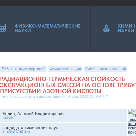
ФИЗИКО-МАТЕМАТИЧЕСКИЕ
ХИМИЧ
НАУКИ
НАУКИ
Библиотека диссертаций
Химические науки
Химия высоких энергий
РАДИАЦИОННО-ТЕРМИЧЕСКАЯ СТОЙКОСТЬ
ЭКСТРАКЦИОННЫХ СМЕСЕЙ НА ОСНОВЕ ТРИБ
ПРИСУТСТВИИ АЗОТНОЙ КИСЛОТЫ
тема автореферата и диссертации по химии, 02.00.09 ВАК РФ
Родин, Алексей Владимирович
АВТОР
кандидата химических наук
УЧЕНАЯ СТЕПЕНЬ