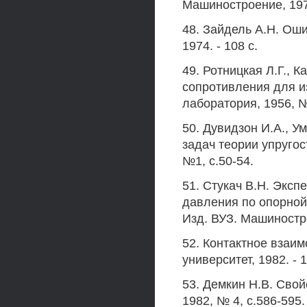
Машиностроение, 1972
48. Зайдель А.Н. Оши
1974. - 108 с.
49. Ротницкая Л.Г., 
сопротивления для и
лаборатория, 1956, №
50. Дувидзон И.А., У
задач теории упругос
№1, с.50-54.
51. Стукач В.Н. Экс
давления по опорной
Изд. ВУЗ. Машиностро
52. Контактное взаим
университет, 1982. - 1
53. Демкин H.B. Свой
1982, № 4, с.586-595.