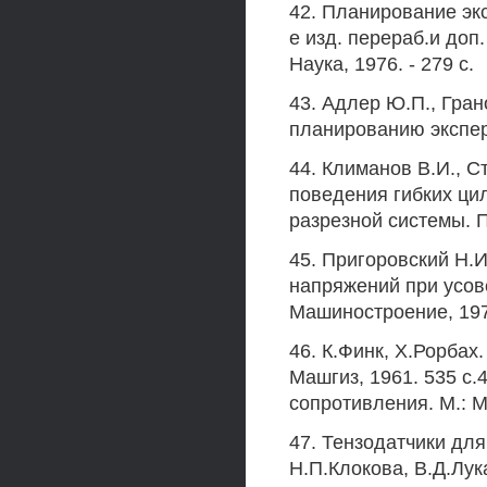
42. Планирование эк
е изд. перераб.и доп
Наука, 1976. - 279 с.
43. Адлер Ю.П., Гра
планированию экспери
44. Климанов В.И., 
поведения гибких ци
разрезной системы. П
45. Пригоровский Н.
напряжений при усов
Машиностроение, 1970
46. К.Финк, Х.Рорбах
Машгиз, 1961. 535 с.
сопротивления. М.: Ми
47. Тензодатчики дл
Н.П.Клокова, В.Д.Лук