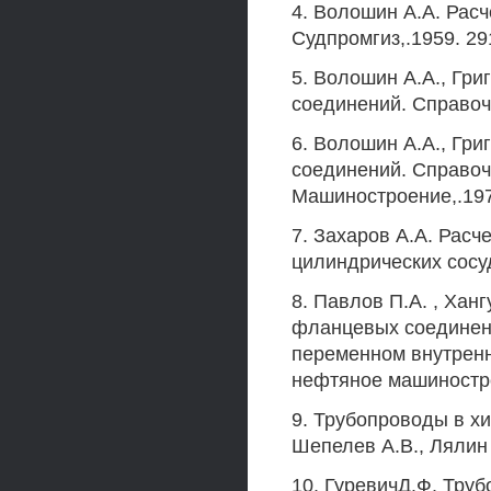
4. Волошин A.A. Рас
Судпромгиз,.1959. 291 
5. Волошин A.A., Гри
соединений. Справочн
6. Волошин A.A., Гри
соединений. Справочни
Машиностроение,.197
7. Захаров A.A. Рас
цилиндрических сосудо
8. Павлов П.А. , Хан
фланцевых соединени
переменном внутренн
нефтяное машинострое
9. Трубопроводы в х
Шепелев A.B., Лялин Т
10. ГуревичД.Ф. Тру