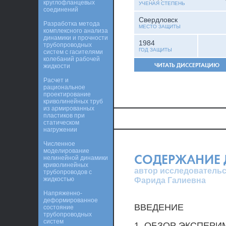
круглофланцевых
УЧЕНАЯ СТЕПЕНЬ
соединений
Свердловск
Разработка метода
МЕСТО ЗАЩИТЫ
комплексного анализа
динамики и прочности
1984
трубопроводных
ГОД ЗАЩИТЫ
систем с гасителями
колебаний рабочей
ЧИТАТЬ ДИССЕРТАЦИЮ
жидкости
Расчет и
рациональное
проектирование
криволинейных труб
из армированных
пластиков при
статическом
нагружении
Численное
моделирование
СОДЕРЖАНИЕ 
нелинейной динамики
криволинейных
автор исследовательс
трубопроводов с
жидкостью
Фарида Галиевна
Напряженно-
деформированное
ВВЕДЕНИЕ
состояние
трубопроводных
систем
1. ОБЗОР ЭКСПЕРИ