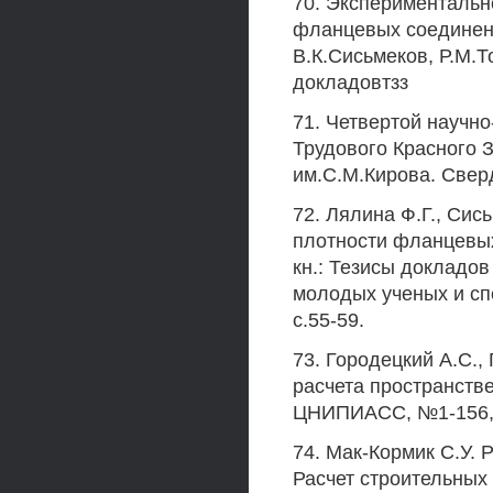
70. Экспериментальн
фланцевых соединени
В.К.Сисьмеков, Р.М.То
докладовтзз
71. Четвертой научн
Трудового Красного 
им.С.М.Кирова. Сверд
72. Лялина Ф.Г., Си
плотности фланцевых
кн.: Тезисы докладо
молодых ученых и сп
с.55-59.
73. Городецкий A.C.,
расчета пространстве
ЦНИПИАСС, №1-156, 1
74. Мак-Кормик С.У. 
Расчет строительных