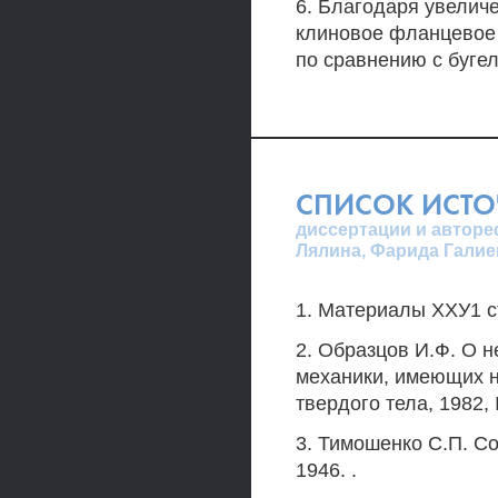
6. Благодаря увелич
клиновое фланцевое
по сравнению с буге
СПИСОК ИСТ
диссертации и автореф
Лялина, Фарида Галие
1. Материалы ХХУ1 съ
2. Образцов И.Ф. О 
механики, имеющих н
твердого тела, 1982, 
3. Тимошенко С.П. Со
1946. .