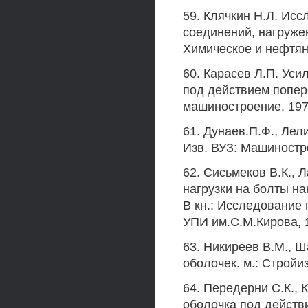
59. Клячкин Н.Л. Ис
соединений, нагруже
Химическое и нефтяно
60. Карасев Л.П. Ус
под действием попер
машиностроение, 1974
61. Дунаев.П.Ф., Лел
Изв. ВУЗ: Машиностро
62. Сисьмеков В.К., 
нагрузки на болты н
В кн.: Исследование 
УПИ им.С.М.Кирова, 1
63. Никиреев В.М., Ш
оболочек. м.: Стройиз
64. Передерни С.К., 
оболочка под действ