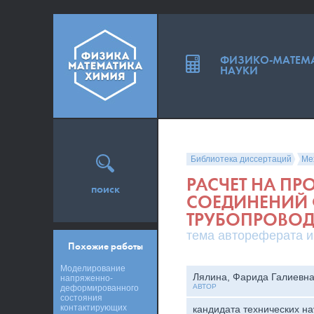
ФИЗИКО-МАТЕМ
НАУКИ
Библиотека диссертаций
Ме
РАСЧЕТ НА П
поиск
СОЕДИНЕНИЙ
ТРУБОПРОВО
тема автореферата и
Похожие работы
Моделирование
Лялина, Фарида Галиевн
напряженно-
АВТОР
деформированного
состояния
контактирующих
кандидата технических на