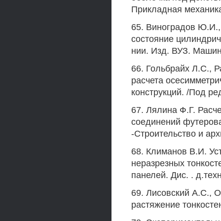
Прикладная механика,
65. Виноградов Ю.И.
состояние цилиндрич
нии. Изд. ВУЗ. Машин
66. Гольбрайх Л.С., 
расчета осесимметрич
конструкций. /Под ред
67. Лялина Ф.Г. Рас
соединений футерова
-Строительство и архи
68. Климанов В.И. У
неразрезных тонкост
панелей. Дис. . д.тех
69. Лисовский A.C., 
растяжение тонкостен