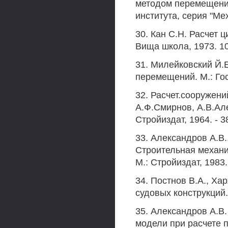
методом перемещений.
института, серия "Мех
30. Кан С.Н. Расчет 
Вища школа, 1973. 10
31. Милейковский Й.Е
перемещений. М.: Госс
32. Расчет.сооружен
А.Ф.Смирнов, А.В.Ал
Стройиздат, 1964. - 3
33. Александров A.B
Строительная механи
М.: Стройиздат, 1983. 
34. Постнов В.А., Ха
судовых конструкций. 
35. Александров A.B
модели при расчете 