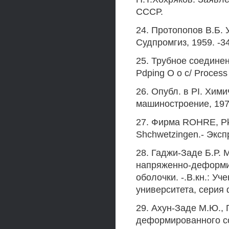
СССР.
24. Протопопов В.Б.
Судпромгиз, 1959. -3
25. Трубное соединен
Pdping О о с/ Process 
26. Опубл. в PI. Хи
машиностроение, 197
27. Фирма ROHRE, Pk&
Shchwetzingen.- Экс
28. Гаджи-Заде Б.Р. 
напряженно-деформи
оболочки. -.В.кн.: У
университета, серия ф
29. Ахун-Заде М.Ю.,
деформированного со