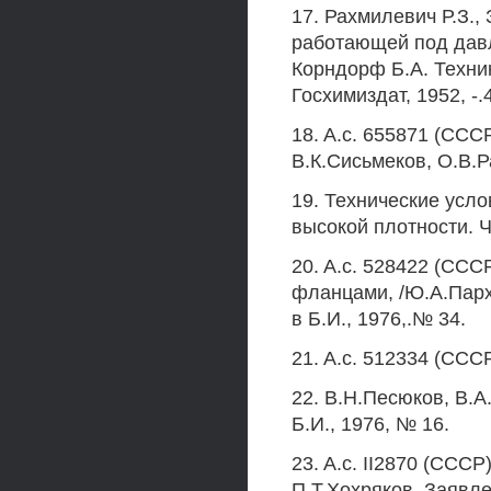
17. Рахмилевич Р.З.,
работающей под давлен
Корндорф Б.А. Техник
Госхимиздат, 1952, -.
18. A.c. 655871 (ССС
В.К.Сисьмеков, О.В.Р
19. Технические усл
высокой плотности. 
20. A.c. 528422 (ССС
фланцами, /Ю.А.Парх
в Б.И., 1976,.№ 34.
21. A.c. 512334 (ССС
22. В.Н.Песюков, В.А
Б.И., 1976, № 16.
23. A.c. II2870 (ССС
П.Т.Хохряков. Заявл