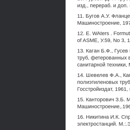
изд., перераб. и доп.
11. Бугов А.У. Фланц
Машиностроение, 1975
12. Е. WAters . Formut
of ASME, У.59, No 3, 
13. Каган Б.Ф., Гусев
труб, фетерованных 
санитарной техники, М.
14. Шевелев Ф.А., Ка
полиэтиленовых труб.
Госстройиздат, 1961, 
15. Канторович З.Б.
Машиностроение,.196
16. Никитина И.К. С
электростанций. М.:.Э