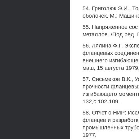
54. Григолюк Э.И., Т
оболочек. М.: Машино
55. Напряженное сос
металлов. /Под ред. П
56. Лялина Ф.Г. Экс
фланцевых соединен
внешнего изгибающег
маш, 15 августа 1979
57. Сисьмеков В.К.,
прочности фланцевы
изгибающего момента.
132,с.102-109.
58. Отчет о НИР: Ис
фланцев и разработк
промышленных трубоп
1977.