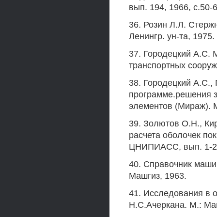
вып. 194, 1966, с.50-6
36. Розин Л.Л. Стерж
Ленингр. ун-та, 1975. 
37. Городецкий A.C.
транспортных сооружен
38. Городецкий A.C.,
программе.решения з
элементов (Мираж). М
39. Золютов О.Н., Ки
расчета оболочек пок
ЦНИПИАСС, вып. 1-202
40. Справочник машин
Машгиз, 1963.
41. Исследования в 
Н.С.Ачеркана. М.: Ма