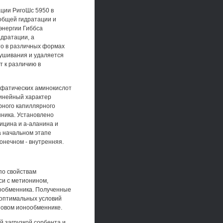
ации РигоШс 5950 в
общей гидратации и
энергии Гиббса
идратации, а
то в различных формах
сушивания и удаляется
 к различию в
ифатических аминокислот
инейный характер
рного капиллярного
ника. Установлено
ицина и а-аланина и
а начальном этапе
нечном - внутренняя.
по свойствам
си с метионином,
нообменника. Полученные
 оптимальных условий
новом ионообменнике.
 загрузкой сорбента и