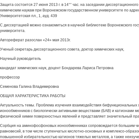
Защита состоится 27 июня 2013 г. в 14°° час. на заседании диссертационного
химическим наукам при Воронежском государственном университете по адрес
Университетская пл., 1, ауд. 439
С диссертацией можно ознакомиться в научной библиотеке Воронежского гос
университета.
Автореферат разослан «24» мая 2013г.
Ученый секретарь диссертационного совета, доктор химических наук,
Научный руководитель
кандидат химических наук, доцент Бондарева Лариса Петровна
профессор
Семенова Галина Владимировна
ОБЩАЯ ХАРАКТЕРИСТИКА РАБОТЫ
Актуальность темы. Проблема изучения взаимодействия бифункциональных
ионообменников с биологически активными веществами (БАВ) и катионами м
физической химии поверхностных явлений и представляет значительный пра
Сорбция на аминофосфоновых ионообменниках сопровождается большим ч
равновесий, в том числе ступенчатых кислотно-основных и комплексо-образо
повышенной избирательностью катионов тяжелых металлов, а также неизуч