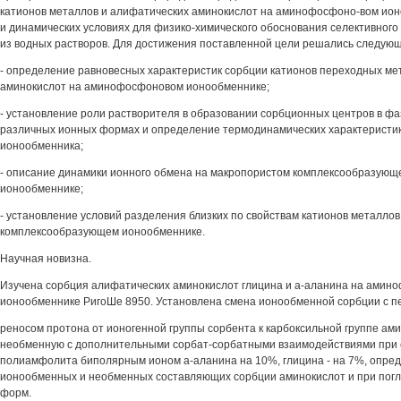
катионов металлов и алифатических аминокислот на аминофосфоно-вом ион
и динамических условиях для физико-химического обоснования селективног
из водных растворов. Для достижения поставленной цели решались следующ
- определение равновесных характеристик сорбции катионов переходных ме
аминокислот на аминофосфоновом ионообменнике;
- установление роли растворителя в образовании сорбционных центров в фа
различных ионных формах и определение термодинамических характеристик
ионообменника;
- описание динамики ионного обмена на макропористом комплексообразую
ионообменнике;
- установление условий разделения близких по свойствам катионов металлов
комплексообразующем ионообменнике.
Научная новизна.
Изучена сорбция алифатических аминокислот глицина и а-аланина на ами
ионообменнике РигоШе 8950. Установлена смена ионообменной сорбции с п
реносом протона от ионогенной группы сорбента к карбоксильной группе ам
необменную с дополнительными сорбат-сорбатными взаимодействиями при 
полиамфолита биполярным ионом а-аланина на 10%, глицина - на 7%, опре
ионообменных и необменных составляющих сорбции аминокислот и при пог
форм.