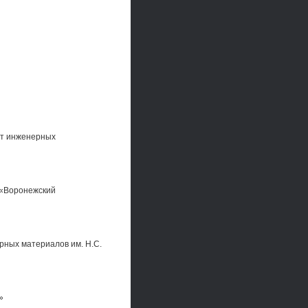
ет инженерных
 «Воронежский
рных материалов им. Н.С.
»