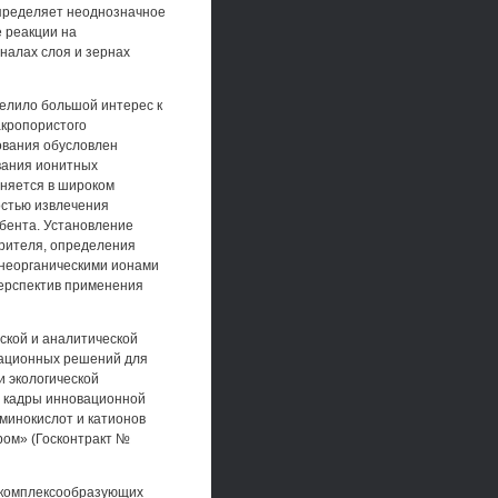
пределяет неоднозначное
 реакции на
налах слоя и зернах
елило большой интерес к
акропористого
ования обусловлен
вания ионитных
еняется в широком
остью извлечения
рбента. Установление
рителя, определения
 неорганическими ионами
ерспектив применения
ской и аналитической
вационных решений для
и экологической
е кадры инновационной
аминокислот и катионов
ом» (Госконтракт №
 комплексообразующих