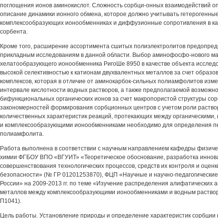
поглощения ионов аминокислот. Сложность сорбци-онных взаимодействий о
описание динамики ионного обмена, которое должно учитывать гетерогенные
комплексообразующих ионообменниках и диффузионные сопротивления в ка
сорбента.
Кроме того, расширение ассортимента сшитых полиэлектролитов предопред
прикладным исследованиям в данной области. Выбор аминофосфо-нового м
хелатообразующего ионообменника РигоШе 8950 в качестве объекта исслед
высокой селективностью к катионам двухвалентных металлов за счет образо
комплексов, которая в отличие от аминокарбок-сильных полиамфолитов изм
интервале кислотности водных растворов, а также предполагаемой возможн
бифункциональных органических ионов за счет макропористой структуры со
закономерностей формирования сорбционных центров с учетом роли раство
количественных характеристик реакций, протекающих между органическими,
и комплексообразующими ионообменниками необходимо для определения п
полиамфолита.
Работа выполнена в соответствии с научным направлением кафедры физиче
химии ФГБОУ ВПО «ВГУИТ» «Теоретическое обоснование, разработка инно
совершенствования технологических процессов, средств их контроля и оценк
безопасности» (№ ГР 01201253870), ФЦП «Научные и научно-педагогически
России» на 2009-2013 гг. по теме «Изучение распределения алифатических 
металлов между комплексообразующими ионообменниками и водным раствор
П1041).
Цель работы. Установление природы и определение характеристик сорбции