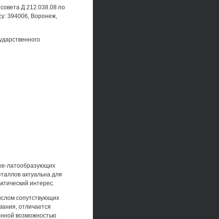
 совета Д 212.038.08 по
у: 394006, Воронеж,
ударственного
 хе-латообразующих
еталлов актуальна для
ктический интерес.
ислом сопутствующих
вания, отличается
енной возможностью