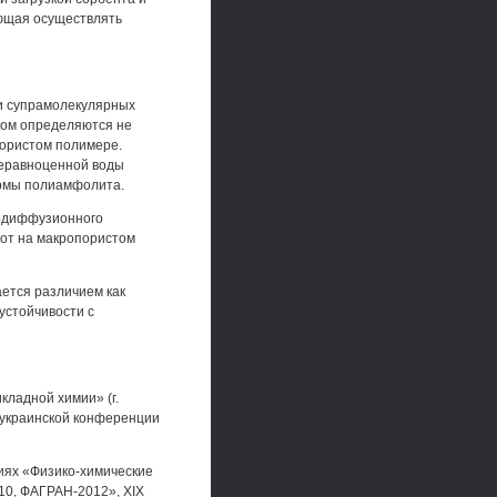
ющая осуществлять
 и супрамолекулярных
ом определяются не
пористом полимере.
неравноценной воды
ормы полиамфолита.
недиффузионного
лот на макропористом
ется различием как
устойчивости с
ладной химии» (г.
еукраинской конференции
циях «Физико-химические
10, ФАГРАН-2012», XIX