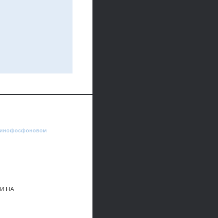
аминофосфоновом
И НА