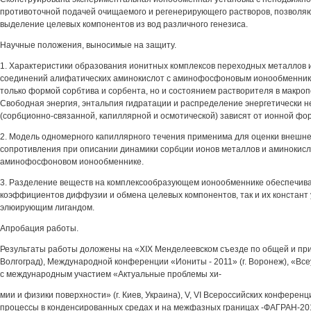
противоточной подачей очищаемого и регенерирующего растворов, позволя
выделение целевых компонентов из вод различного генезиса.
Научные положения, выносимые на защиту.
1. Характеристики образования ионитных комплексов переходных металлов
соединений алифатических аминокислот с аминофосфоновым ионообменник
только формой сорбтива и сорбента, но и состоянием растворителя в макро
Свободная энергия, энтальпия гидратации и распределение энергетически 
(сорбционно-связанной, капиллярной и осмотической) зависят от ионной ф
2. Модель одномерного капиллярного течения применима для оценки внеш
сопротивления при описании динамики сорбции ионов металлов и аминокис
аминофосфоновом ионообменнике.
3. Разделение веществ на комплексообразующем ионообменнике обеспечива
коэффициентов диффузии и обмена целевых компонентов, так и их констант 
элюирующим лигандом.
Апробация работы.
Результаты работы доложены на «XIX Менделеевском съезде по общей и прик
Волгоград), Международной конференции «Иониты - 2011» (г. Воронеж), «Вс
с международным участием «Актуальные проблемы хи-
мии и физики поверхности» (г. Киев, Украина), V, VI Всероссийских конферен
процессы в конденсированных средах и на межфазных границах -ФАГРАН-20