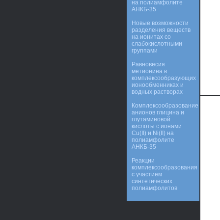
на полиамфолите
АНКБ-35
Новые возможности
разделения веществ
на ионитах со
слабокислотными
группами
Равновесия
метионина в
комплексообразующих
ионообменниках и
водных растворах
Комплексообразование
анионов глицина и
глутаминовой
кислоты с ионами
Cu(II) и Ni(II) на
полиамфолите
АНКБ-35
Реакции
комплексообразования
с участием
синтетических
полиамфолитов