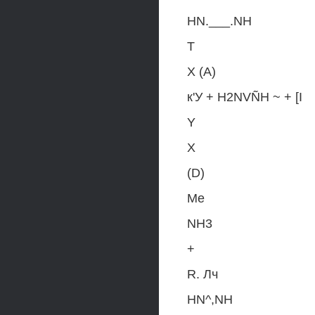
HN.___.NH
T
X (A)
к'У + H2NVÑH ~ + [I
Y
X
(D)
Me
NH3
+
R. Лч
HN^,NH