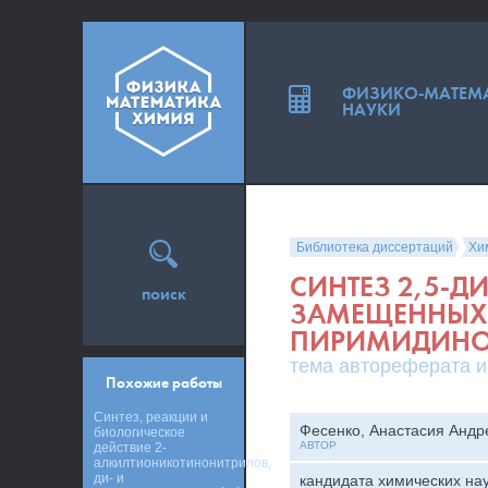
ФИЗИКО-МАТЕМ
НАУКИ
Библиотека диссертаций
Хи
СИНТЕЗ 2,5-
поиск
ЗАМЕЩЕННЫХ
ПИРИМИДИНОВ
тема автореферата и
Похожие работы
Синтез, реакции и
Фесенко, Анастасия Андр
биологическое
АВТОР
действие 2-
алкилтионикотинонитрилов,
ди- и
кандидата химических на