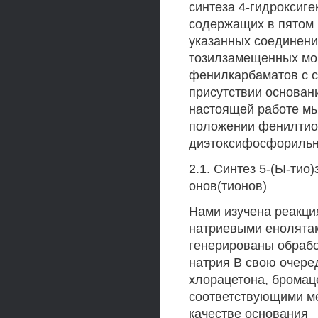
синтеза 4-гидроксиге
содержащих в пятом 
указанных соединени
тозилзамещенных моч
фенилкарбаматов с 
присутствии основан
настоящей работе мы
положении фенилтио
диэтоксифосфорильн
2.1. Синтез 5-(Ы-ти
онов(тионов)
Нами изучена реакция
натриевыми енолятам
генерированы обрабо
натрия В свою очере
хлорацетона, бромац
соответствующими ме
качестве основания