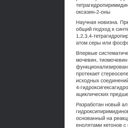
тетрагидропиримидин-
оксазин-2-оны
Научная новизна. Пр
общий подход к синт
1,2,3,4-тетрагидроп
атом серы или фосф
Впервые систематиче
мочевин, тиомочевин
функционализированн
протекает стереоселе
исходных соединени
4-гидроксигексагидро
ациклических предше
Разработан новый ал
гидроксипиримидинов
основанный на реак
енолятами кетонов 