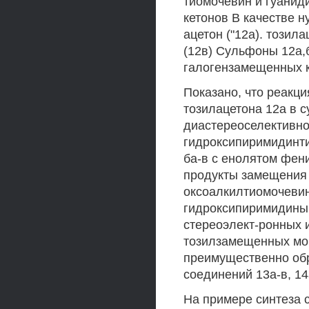
тиомочевин и гуанид
кетонов В качестве 
ацетон ("12а). този
(12в) Сульфоны 12а,
галогензамещенных к
Показано, что реакц
тозилацетона 12а в 
диастереоселективн
гидроксипиримидинти
ба-в с енолятом фен
продукты замещения
оксоалкилтиомочевин
гидроксипиримидины,
стереоэлект-ронных 
тозилзамещенных моч
преимущественно об
соединений 13а-в, 1
На примере синтеза 