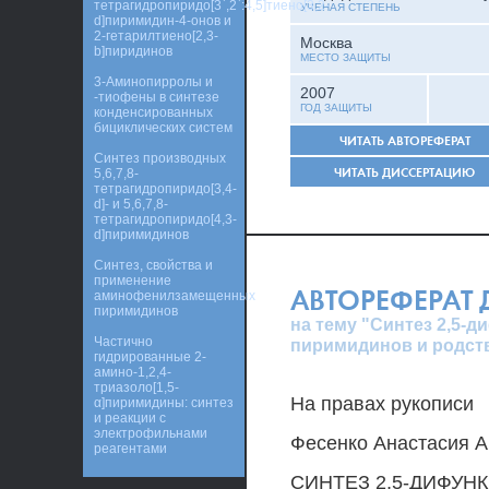
тетрагидропиридо[3`,2`:4,5]тиено[3,2-
УЧЕНАЯ СТЕПЕНЬ
d]пиримидин-4-онов и
2-гетарилтиено[2,3-
Москва
b]пиридинов
МЕСТО ЗАЩИТЫ
3-Аминопирролы и
2007
-тиофены в синтезе
ГОД ЗАЩИТЫ
конденсированных
бициклических систем
ЧИТАТЬ АВТОРЕФЕРАТ
Синтез производных
ЧИТАТЬ ДИССЕРТАЦИЮ
5,6,7,8-
тетрагидропиридо[3,4-
d]- и 5,6,7,8-
тетрагидропиридо[4,3-
d]пиримидинов
Синтез, свойства и
применение
АВТОРЕФЕРАТ
аминофенилзамещенных
пиримидинов
на тему "Синтез 2,5
Частично
пиримидинов и родст
гидрированные 2-
амино-1,2,4-
триазоло[1,5-
На правах рукописи
α]пиримидины: синтез
и реакции с
электрофильнами
Фесенко Анастасия 
реагентами
СИНТЕЗ 2,5-ДИФУ