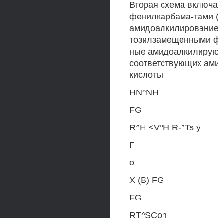
Вторая схема включ
фенилкарбама-тами (
амидоалкилированием
тозилзамещенными ф
ные амидоалкилирующ
соответствующих ами
кислоты
HN^NH
FG
R^H <V°H R-^Ts y
Г
o
X (B) FG
FG
RT^SCoh