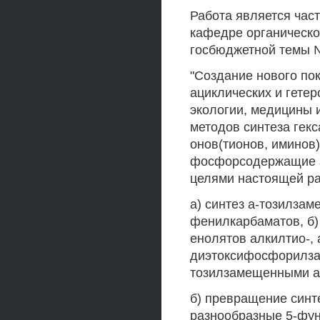
Работа является час
кафедре органическ
госбюджетной темы №
"Создание нового п
ациклических и гете
экологии, медицины 
методов синтеза гекс
онов(тионов, иминов
фосфорсодержащие з
целями настоящей р
а) синтез а-тозилза
фенилкарбаматов, б)
енолятов алкилтио-,
диэтоксифосфорилза
тозилзамещенными а
б) превращение синт
разнообразные 5-фун