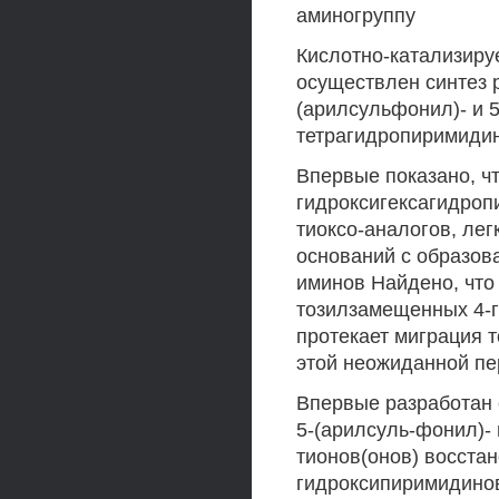
аминогруппу
Кислотно-катализиру
осуществлен синтез р
(арилсульфонил)- и 5
тетрагидропиримидин
Впервые показано, ч
гидроксигексагидропи
тиоксо-аналогов, лег
оснований с образова
иминов Найдено, что
тозилзамещенных 4-г
протекает миграция 
этой неожиданной пе
Впервые разработан 
5-(арилсуль-фонил)-
тионов(онов) восста
гидроксипиримидинов