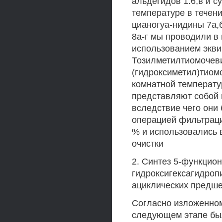
альдегидов 1.6,в и с
температуре в течен
цианогуа-нидины 7а,
8а-г мы проводили в 
использованием экви
Тозилметилтиомочеви
(гидроксиметил)тиом
комнатной температур
представляют собой 
вследствие чего они
операцией фильтраци
% и использовались 
очистки
2. Синтез 5-функцио
гидроксигексагидроп
ациклических предш
Согласно изложенном
следующем этапе бы