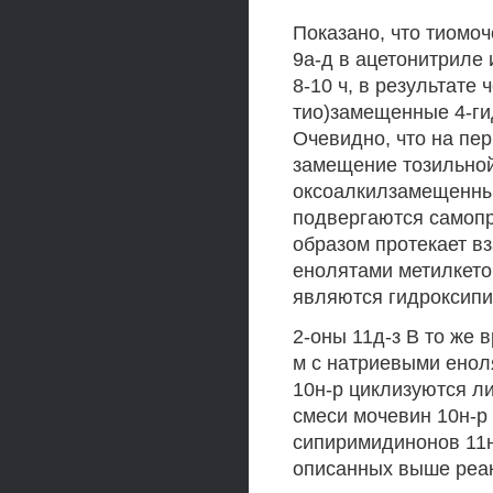
Показано, что тиомо
9а-д в ацетонитриле 
8-10 ч, в результате
тио)замещенные 4-гид
Очевидно, что на пе
замещение тозильной 
оксоалкилзамещенных
подвергаются самоп
образом протекает в
енолятами метилкетон
являются гидроксип
2-оны 11д-з В то же
м с натриевыми енол
10н-р циклизуются ли
смеси мочевин 10н-р 
сипиримидинонов 11н
описанных выше реак