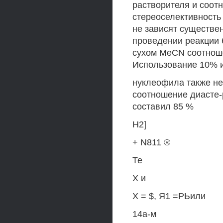
растворителя и соот
стереоселективность
не зависят существе
проведении реакции 
сухом MeCN соотноше
Использование 10% 
нуклеофила также не
соотношение диасте-
составил 85 %
Н2]
+ N811 ®
Те
X и
Х = $, Я1 =РЬили
14а-м