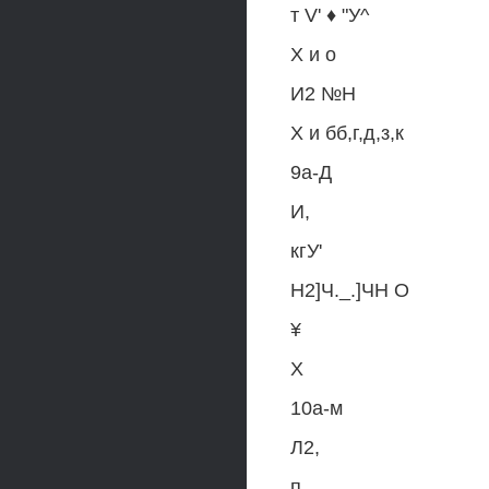
т V' ♦ "У^
X и о
И2 №Н
X и бб,г,д,з,к
9а-Д
И,
кгУ'
Н2]Ч._.]ЧН О
¥
X
10а-м
Л2,
п