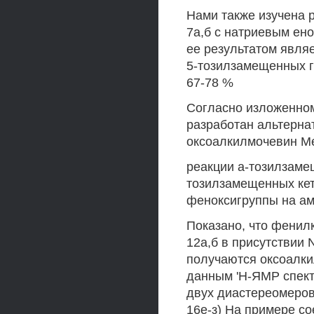
Нами также изучена 
7а,б с натриевым ено
ее результатом явля
5-тозилзамещенных г
67-78 %
Согласно изложенном
разработан альтерна
оксоалкилмочевин Ме
реакции а-тозилзам
тозилзамещенных ке
феноксигруппы на ам
Показано, что фенил
12а,б в присутствии 
получаются оксоалк
данным 'Н-ЯМР спект
двух диастереомеров 
16е-з) На примере со