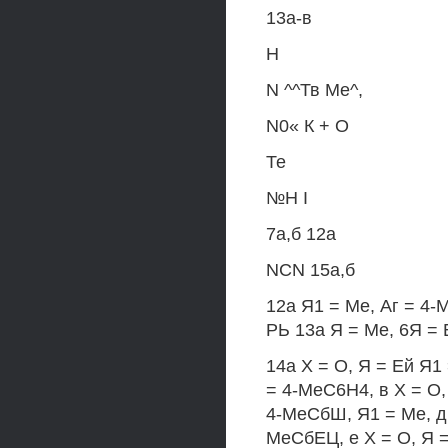
13а-в
Н
N ^^Тв Ме^,
N0« К + О
Те
№Н I
7а,б 12а
NCN 15а,б
12а Я1 = Ме, Аг = 4-
РЬ 13а Я = Ме, 6Я = 
14а X = О, Я = Ей Я1 
= 4-МеС6Н4, в X = О,
4-МеСбШ, Я1 = Ме, д 
МеСбЕЦ, е X = О, Я =