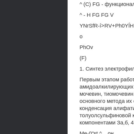
^ (C) FG - функциона
^ - H FG FG V
YNrSfR-í>RV+Ph0YÍH
o
PhOv
(F)
1. Синтез электроф
Первым этапом рабо
амидоалкилирующих 
мочевин, тиомочевин
основного метода их
конденсация алифати
толуолсульфиновой 
компонентами За,б, 4
Me-0"st ^ _ он