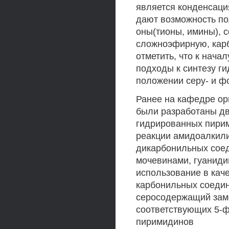
является конденсаци
дают возможность по
оны(тионы, имины), 
сложноэфирную, кар
отметить, что к нача
подходы к синтезу г
положении серу- и 
Ранее на кафедре о
были разработаны д
гидрированных пирим
реакции амидоалкили
дикарбонильных сое
мочевинами, гуаниди
использование в кач
карбонильных соеди
серосодержащий заме
соответствующих 5-
пиримидинов