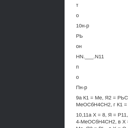
т
о
10н-р
РЬ
он
HN.___.N11
п
о
Пн-р
9а К1 = Ме, Я2 = РЬС
МеОСбН4СН2, г К1 = 
10,11а X = 8, Я = Р11
4-МеОСбН4СН2, в X = 