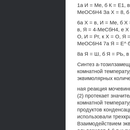
1а И = Ме, б К = Е1, 
МеОС6Н4 За X = 8, б
6а X = в, И = Ме, б X =
в, Я = 4-МеСбН4, е X 
О, И = Рг, к X = О, Я
МеОС6Н4 7а Я = Е^ б
8а Я = Ш, б Я = РЬ, 
Синтез а-тозилзамещ
комнатной температу
эквимолярных количе
ная реакция мочевин
(2) протекает значит
комнатной температу
продуктов конденсац
использовали трехк
Взаимодействием экв