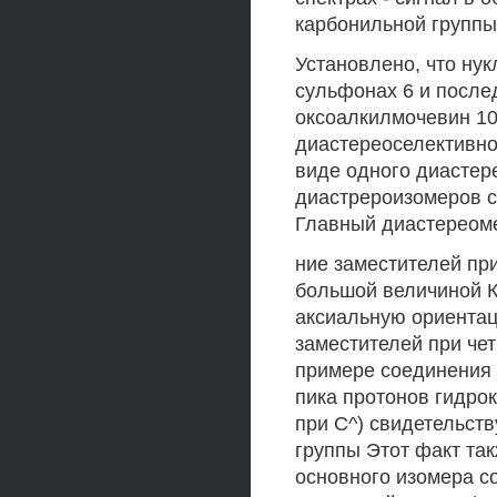
карбонильной группы
Установлено, что ну
сульфонах 6 и посл
оксоалкилмочевин 10
диастереоселективно
виде одного диастер
диастрероизомеров с
Главный диастереоме
ние заместителей при
большой величиной К
аксиальную ориентац
заместителей при че
примере соединения 
пика протонов гидро
при С^) свидетельст
группы Этот факт та
основного изомера с