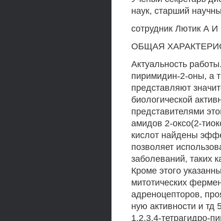
наук, старший научн
сотрудник Лютик А И
ОБЩАЯ ХАРАКТЕРИ
Актуальность работ
пиримидин-2-оны, а т
представляют значит
биологической актив
представителями это
амидов 2-оксо(2-тиок
кислот найдены эффе
позволяет использов
заболеваний, таких к
Кроме этого указанн
митотических фермен
адреноцепторов, про
ную активности и тд
1,2,3,4-тетрагидро-