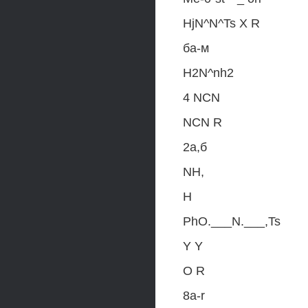
HjN^N^Ts X R
ба-м
H2N^nh2
4 NCN
NCN R
2a,б
NH,
H
PhO.___N.___,Ts
Y Y
O R
8a-r