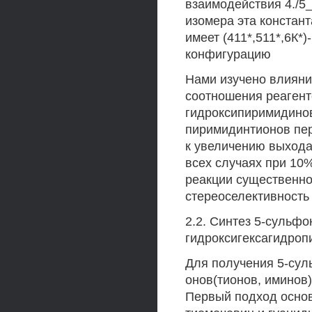
взаимодействия 4./5_
изомера эта констант
имеет (411*,511*,6К*)
конфигурацию
Нами изучено влияни
соотношения реагент
гидроксипиримидинов
пиримидинтионов пер
к увеличению выхода
всех случаях при 10
реакции существенно
стереоселективность
2.2. Синтез 5-сульф
гидроксигексагидроп
Для получения 5-су
онов(тионов, иминов
Первый подход основ