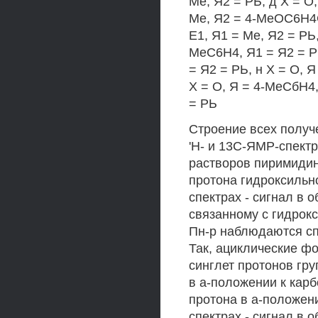
Ме, Я2 = РЬ, д X = О,
Ме, Я2 = 4-МеОС6Н4СН
Е1, Я1 = Ме, Я2 = РЬ, 
МеС6Н4, Я1 = Я2 = РЬ
= Я2 = РЬ, н X = О, Я
X = О, Я = 4-МеСбН4,
= РЬ
Строение всех получ
'Н- и 13С-ЯМР-спектр
растворов пиримидин
протона гидроксильно
спектрах - сигнал в 
связанному с гидрок
Пн-р наблюдаются с
Так, ациклические ф
синглет протонов гру
в а-положении к карб
протона в а-положени
спектрах - сигнал в 