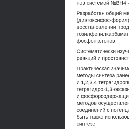
нов системой №ВН4
Разработан общий ме
(диэтоксифос-форил)
восстановлении про
тозилфенилкарбамато
фосфонкетонов
Систематически изуч
реакций и пространс
Практическая значим
методы синтеза ране
и 1,2,3,4-тетрагидро
тетрагидро-1,3-оксаз
и фосфорсодержащие
методов осуществлен
соединений с потенц
быть также использо
синтезе