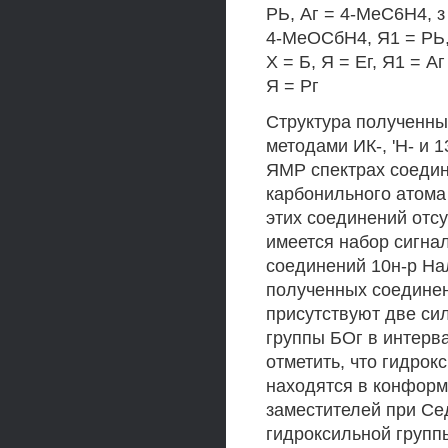
РЬ, Аг = 4-МеС6Н4, з
4-МеОСбН4, Я1 = РЬ, 
X = Б, Я = Ег, Я1 = Аг
Я = Рг
Структура полученны
методами ИК-, 'Н- и 
ЯМР спектрах соедин
карбонильного атома 
этих соединений отсу
имеется набор сигна
соединений 10н-р На
полученных соединен
присутствуют две си
группы БОг в интерва
отметить, что гидро
находятся в конформ
заместителей при Се
гидроксильной групп