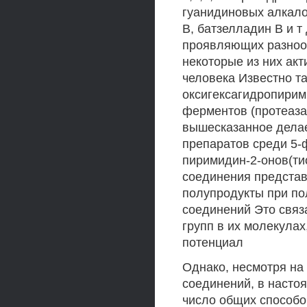
гуанидиновых алкало
В, батзелладин В и т
проявляющих разнооб
некоторые из них ак
человека Известно та
оксигексагидропирим
ферментов (протеаза 
вышесказанное делае
препаратов среди 5
пиримидин-2-онов(ти
соединения представ
полупродукты при по
соединений Это связ
групп в их молекулах
потенциал
Однако, несмотря на
соединений, в насто
число общих способо