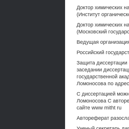
Доктор химических н
(Институт органичес
Доктор химических н
(Московский государ
Ведущая организаци
Российский государс
Защита диссертации с
заседании диссертац
государственной ака
Ломоносова по адресу
С диссертацией можн
Ломоносова С авторе
сайте www mitht ru
Автореферат разосла
Ученый секретарь ди