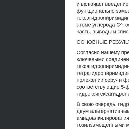
и включает введение
функционально замещ
гексагидропиримидин
атоме углерода С^, 
часть, выводы и спи
ОСНОВНЫЕ РЕЗУЛЬ
Согласно нашему пре
ключевыми соединен
гексагидропиримидин-
тетрагидропиримидин
положении серу- и ф
соответствующие 5-
гидроксигексагидроп
В свою очередь, гид
двум альтернативным
амидоалкилирования 
тозилзамещенными мо