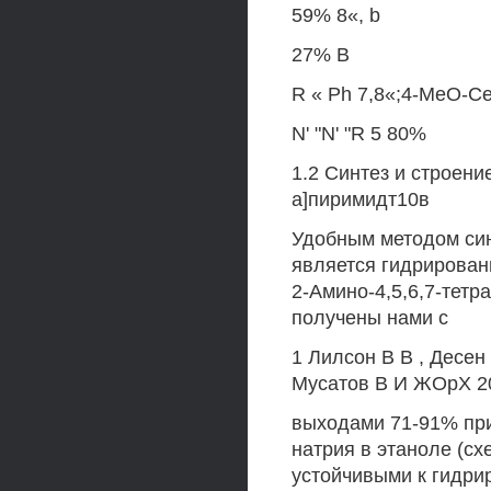
59% 8«, b
27% В
R « Ph 7,8«;4-MeO-CeH
N' "N' "R 5 80%
1.2 Синтез и строени
а]пиримидт10в
Удобным методом син
является гидрирова
2-Амино-4,5,6,7-тетр
получены нами с
1 Лилсон В В , Десен
Мусатов В И ЖОрХ 20
выходами 71-91% при
натрия в этаноле (схе
устойчивыми к гидри