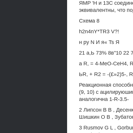
ЯМР 'Н и 13С соедин
эквивалентны, что п
Схема 8
h2n4nY*TR3 V?!
н ру N И я« Ts Я
21 а,Ь 73% 8в"10 22
a R, = 4-MeO-CeH4, R
ЬR, + R2 = -(£»2)5-, 
Реакционная способн
(9, 10) с ацилируюш
аналогична 1-R-3.5-
2 Липсон В В , Десен
Шишкин О В , Зубаток
3 Rusmov G L , Gorbu