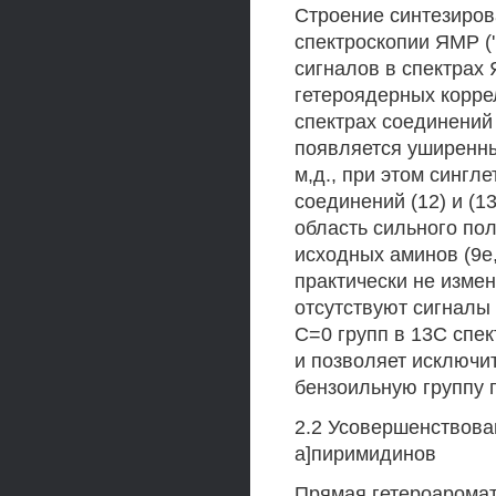
Строение синтезиров
спектроскопии ЯМР ('
сигналов в спектрах
гетероядерных корре
спектрах соединений 
появляется уширенны
м,д., при этом сингл
соединений (12) и (
область сильного пол
исходных аминов (9е,
практически не измен
отсутствуют сигналы
С=0 групп в 13С спек
и позволяет исключ
бензоильную группу 
2.2 Усовершенствован
а]пиримидинов
Прямая гетероаромат