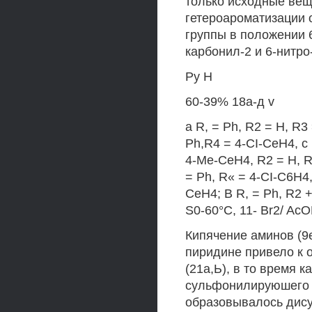
только исходные веще
гетероароматизации 
группы в положении 
карбонил-2 и 6-нитро
Ру Н
60-39% 18а-д v
a R, = Ph, R2 = Н, R3
Ph,R4 = 4-CI-CeH4, с 
4-Me-CeH4, R2 = H, R
= Ph, R« = 4-CI-C6H4,
CeH4; В R, = Ph, R2 +
S0-60°C, 11- Br2/ AcO
Кипячение аминов (9
пиридине привело к
(21а,Ь), в то время 
сульфонилируюшего а
образовывалось дису