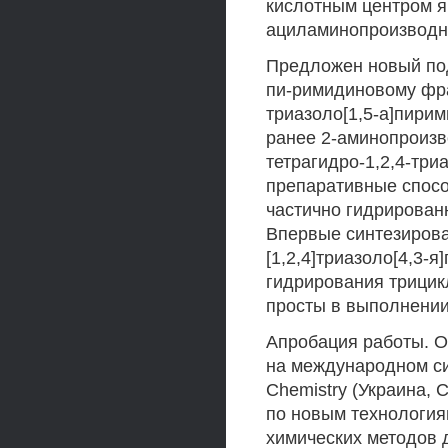
кислотным центром яв
ациламинопроизводны
Предложен новый под
пи-римидиновому фра
триазоло[1,5-а]пирим
ранее 2-аминопроизвод
тетрагидро-1,2,4-три
препаративные спосо
частично гидрированн
Впервые синтезирова
[1,2,4]триазоло[4,3-
гидрирования трици
просты в выполнении
Апробация работы. 
на международном си
Chemistry (Украина, 
по новым технология
химических методов 