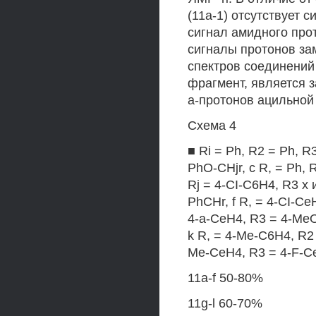
(11а-1) отсутствует 
сигнал амидного прот
сигналы протонов за
спектров соединений 
фрагмент, является 
а-протонов ацильной
Схема 4
■ Ri = Ph, R2 = Ph, R
PhO-CHjr, с R, = Ph, 
Rj = 4-CI-C6H4, R3 x 
PhCHr, f R, = 4-CI-Ce
4-a-CeH4, R3 = 4-MeO
k R, = 4-Me-C6H4, R2 
Me-CeH4, R3 = 4-F-C
11a-f 50-80%
11g-l 60-70%