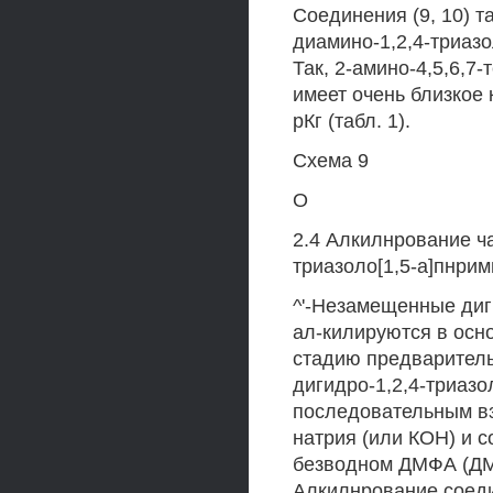
Соединения (9, 10) 
диамино-1,2,4-триаз
Так, 2-амино-4,5,6,7-
имеет очень близкое 
рКг (табл. 1).
Схема 9
О
2.4 Алкилнрование ча
триазоло[1,5-а]пнри
^'-Незамещенные диг
ал-килируются в осно
стадию предваритель
дигидро-1,2,4-триазо
последовательным вз
натрия (или КОН) и 
безводном ДМФА (ДМС
Алкилнрование соеди