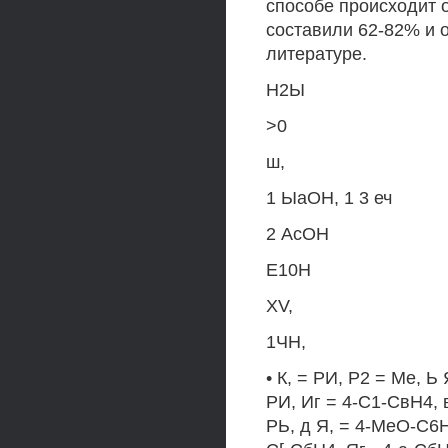
способе происходит о
составили 62-82% и 
литературе.
Н2Ы
>0
ш,
1 ЫаОН, 1 3 еч
2 АсОН
Е10Н
XV,
1ЧН,
• К, = РИ, Р2 = Ме, Ь
РИ, Иг = 4-С1-СвН4, 
РЬ, д Я, = 4-МеО-С6Н