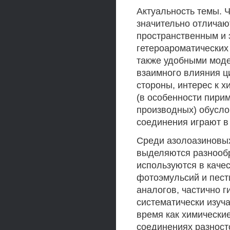
Актуальность темы. 
значительно отличаю
пространственным и 
гетероароматических
также удобными мод
взаимного влияния ц
стороны, интерес к 
(в особенности пири
производных) обусло
соединения играют в
Среди азолоазиновых
выделяются разнообр
используются в каче
фотоэмульсий и пест
аналогов, частично 
систематически изуча
время как химически
соединениях разност