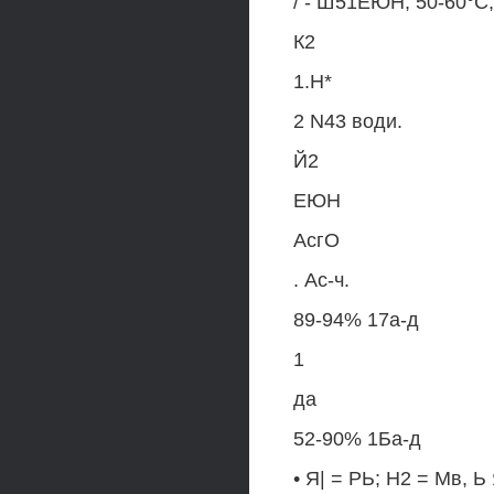
/ - Ш51ЕЮН, 50-60°С;
К2
1.Н*
2 N43 води.
Й2
ЕЮН
АсгО
. Ас-ч.
89-94% 17а-д
1
да
52-90% 1Ба-д
• Я| = РЬ; Н2 = Мв, Ь