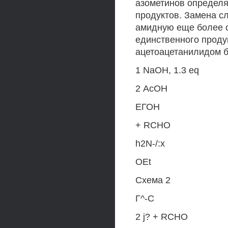
азометинов определя
продуктов. Замена с
амидную еще более с
единственного продук
ацетоацетанилидом б
1 NaOH, 1.3 eq
2 АсОН
ЕГОН
+ RCHO
h2N-/:x
OEt
Схема 2
Г^-С
2 j? + RCHO