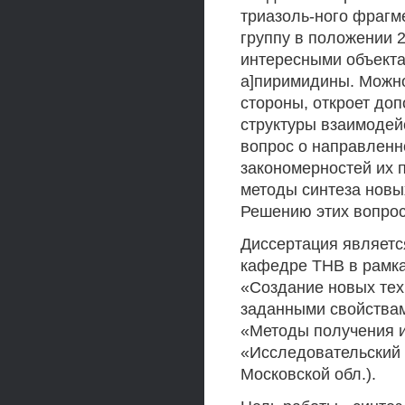
триазоль-ного фраг
группу в положении 2
интересными объекта
а]пиримидины. Можно
стороны, откроет до
структуры взаимодейс
вопрос о направленн
закономерностей их 
методы синтеза новы
Решению этих вопрос
Диссертация являетс
кафедре ТНВ в рамка
«Создание новых тех
заданными свойствам
«Методы получения и
«Исследовательский и
Московской обл.).