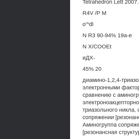
Tetrahedron Lett 2007
R4V /Р M
o'^dl
N R3 90-94% 19a-e
N X/COOEt
иДХ-
45% 20
диамино-1,2,4-триазо
электронными фактор
сравнению с аминогр
электроноакцепторно
триазольного никла,
сопряжении [резонансн
Аминогруппа сопряже
[резонансная структу