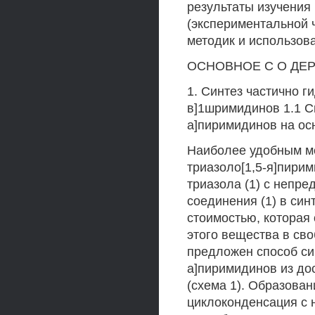
результаты изучения 
(экспериментальной 
методик и использов
ОСНОВНОЕ С О ДЕ
1. Синтез частично г
в]1шримидинов 1.1 Си
а]пиримидинов на осн
Наиболее удобным ме
триазоло[1,5-я]пирим
триазола (1) с непр
соединения (1) в син
стоимостью, которая
этого вещества в св
предложен способ син
а]пиримидинов из дос
(схема 1). Образован
циклоконденсация с