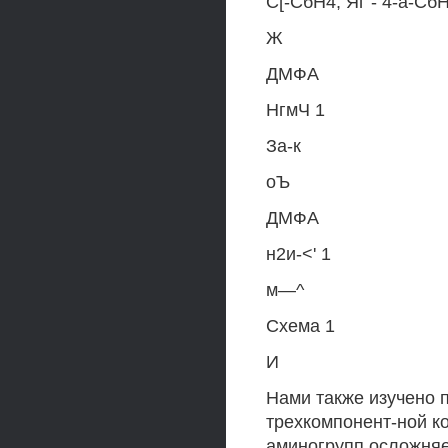
С[-СбН4, Яг - 4-а-СбН
Ж
ДМФА
НгмЧ 1
За-к
оЪ
ДМФА
н2и-<' 1
м—^
Схема 1
И
Нами также изучено 
трехкомпонент-ной к
аминогрупп осложняе