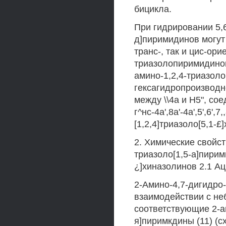
бицикла.
При гидрировании 5,
д]пиримидинов могут
транс-, так и цис-ор
триазолопиримидинов
амино-1,2,4-триазоло
гексагидропроизводн
между \\4а и Н5", со
г^нс-4а',8а'-4а',5',6',
[1,2,4]триазоло[5,1-£
2. Химические свойст
триазоло[1,5-а]пирим
¿]хиназолинов 2.1 А
2-Амино-4,7-дигидро-
взаимодействии с не
соответствующие 2-ац
я]пиримкдины (11) (