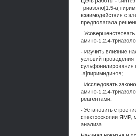
Цель работы - синтез
триазоло[1,5-а]пири
взаимодействия с эл
предполагала решен
- Усовершенствовать
амино-1,2,4-триазоло
- Изучить влияние н
условий проведения 
сульфонилирования и
-а]пиримидинов;
- Исследовать закон
амино-1,2,4-триазол
реагентами;
- Установить строен
спектроскопии ЯМР, 
анализа.
Научная новизна и пр