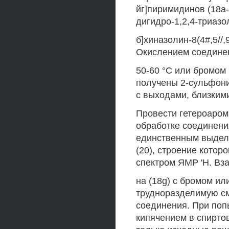
йг]пиримидинов (18а-
дигидро-1,2,4-триазол
б]хиназолин-8(4#,5//,
Окислением соединен
50-60 °С или бромом 
получены 2-сульфони
с выходами, близким
Провести гетероаром
обработке соединения
единственным выдел
(20), строение кото
спектром ЯМР 'Н. Вз
на (18g) с бромом и
трудноразделимую см
соединения. При попы
кипячением в спирто