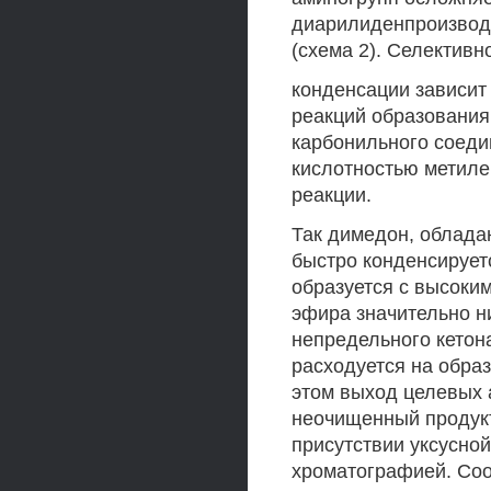
диарилиденпроизводн
(схема 2). Селективн
конденсации зависит
реакций образовани
карбонильного соеди
кислотностью метиле
реакции.
Так димедон, облада
быстро конденсирует
образуется с высоки
эфира значительно н
непредельного кетона
расходуется на обра
этом выход целевых 
неочищенный продукт
присутствии уксусно
хроматографией. Соо