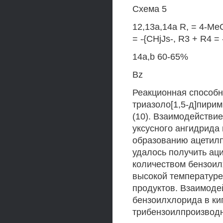
Схема 5
12,13a,14a R, = 4-Me
= -{CHjJs-, R3 + R4 =
14a,b 60-65%
Bz
Реакционная способно
триазоло[1,5-д]пири
(10). Взаимодействи
уксусного ангидрида 
образованию ацетилп
удалось получить ац
количеством бензоил
высокой температуре
продуктов. Взаимодей
бензоилхлорида в ки
трибензоилпроизводны