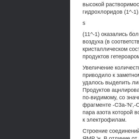
высокой растворимос
гидрохлоридов (1^-1)
s
(11^-1) оказались б
воздуха (в соответс
кристаллическом сос
продуктов гетероаро
Увеличение количест
приводило к заметно
удалось выделить л
Продуктов ацнлирова
по-видимому, со зна
фрагменте -C3a-'N',
пара азота которой 
к электрофилам.
Строение соединений
ЯМР 'н. В отличие от