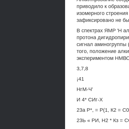
приводило к образов
изомерного строения
зафиксировано не бы
В спектрах ЯМР 'Н ал
протона дигидропири
сигнал аминогруппы (
того, положение алк
экспериментом НМВС 
3,7,8
¡41
НгМ-Ч'
И 4* СИг-Х
23а Р*, = Р(1, К2 = 
23Ь « РИ, Н2 * Кз =