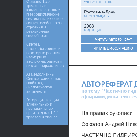
С-амино-1,2,4-
УЧЕНАЯ СТЕПЕНЬ
триазолы и
конденсированные
Ростов-на-Дону
гетероциклические
МЕСТО ЗАЩИТЫ
системы на их основе:
синтез, особенности
2008
строения и
ГОД ЗАЩИТЫ
реакционная
способность
ЧИТАТЬ АВТОРЕФЕРАТ
Синтез,
ЧИТАТЬ ДИССЕРТАЦИЮ
(стерео)строение и
некоторые реакции
изомерных
азолохиназолинов и
цикланопиразолинов
Азаиндолизины.
Синтез, химические
АВТОРЕФЕРАТ
свойства,
биологическая
на тему "Частично гид
активность
α]пиримидины: синтез
Гетероциклизация
алкенильных и
пропаргильных
На правах рукописи
производных 1,2,4-
триазол-3-тионов
Соколов Андрей Ник
ЧАСТИЧНО ГИДРИРОВ