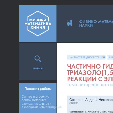
ФИЗИКО-МАТЕМ
НАУКИ
Библиотека диссертаций
Хи
ЧАСТИЧНО ГИ
поиск
ТРИАЗОЛО[1,
РЕАКЦИИ С Э
тема автореферата и
Похожие работы
Синтез и строение
Соколов, Андрей Николае
региоизомерных
АВТОР
азолохиназолинов и
азолоцикланопиримидинов
кандидата химических на