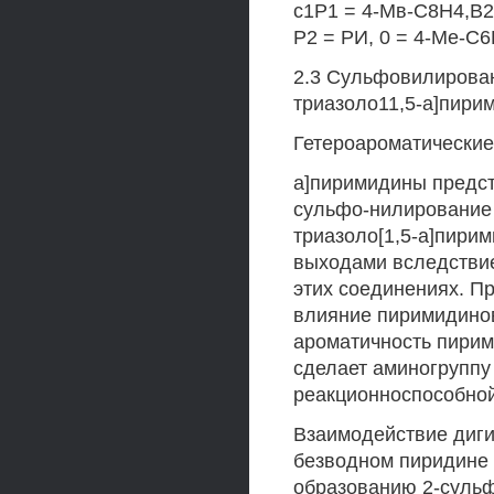
с1Р1 = 4-Мв-С8Н4,В2
Р2 = РИ, 0 = 4-Ме-С6
2.3 Сульфовилирован
триазоло11,5-а]пири
Гетероароматические
а]пиримидины предст
сульфо-нилирование 
триазоло[1,5-а]пирим
выходами вследстви
этих соединениях. П
влияние пиримидинов
ароматичность пирим
сделает аминогруппу
реакционноспособной
Взаимодействие диги
безводном пиридине 
образованию 2-сульф