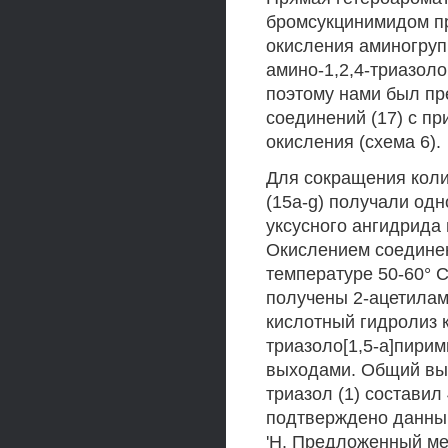
бромсукцинимидом пр
окисления аминогрупп
амино-1,2,4-триазоло
поэтому нами был п
соединений (17) с п
окисления (схема 6).
Для сокращения коли
(15a-g) получали од
уксусного ангидрида
Окислением соединен
температуре 50-60° С
получены 2-ацетилами
кислотный гидролиз 
триазоло[1,5-а]пирим
выходами. Общий выхо
триазол (1) составил
подтверждено данны
'Н. Предложенный ме