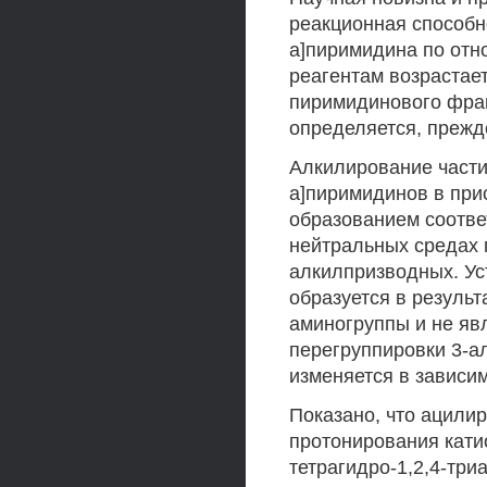
реакционная способно
а]пиримидина по от
реагентам возрастае
пиримидинового фра
определяется, прежд
Алкилирование части
а]пиримидинов в при
образованием соотве
нейтральных средах п
алкилпризводных. Ус
образуется в резуль
аминогруппы и не яв
перегруппировки 3-а
изменяется в зависим
Показано, что ацили
протонирования катио
тетрагидро-1,2,4-тр