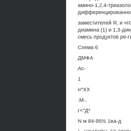
амино-1,2,4-триазоло
дифференцированнос
заместителей Я, и чт
диамина (1) и 1,3-ди
смесь продуктов ре-г
Схема 6
ДМФА
Ас-
1
н^ХХ
.М-.
г<"Д*
N м 84-95% 1ва-д