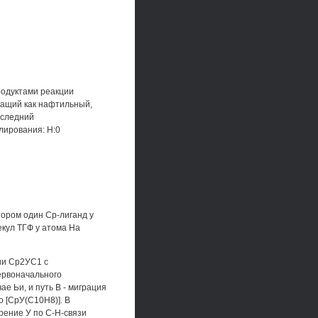
родуктами реакции
жащий как нафтильный,
оследний
лирования: Н:0
тором один Ср-лиганд у
кул ТГФ у атома На
ии Ср2УС1 с
ервоначального
е Ьи, и путь В - миграция
о [СрУ(С10Н8)]. В
рение У по С-Н-связи