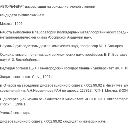
АВТОРЕФЕРАТ диссертации на соискание ученой степени
кандидата химических на\к
Москва - 1996
Работа выполнена в лаборатории полиядерных металлоорганических соеди
металлоорганической химии Российской Академии наук.
Научный руководитель: доктор химических наук, профессор М. Н. Бочкарсв.
Официальные оппоненты: доктор химических наук, профессор В. И. Брегадзе
наук А. 3. Воскобойников.
Ведущая организация: Нижегородский государственный университет им. Н. И.
Защита состоится -С- Ь _ 1997 г.
в Ю часов на заседании Диссертационного совета К 002.99.02 в Институте э
соединений им. А.Н.Несмеянова РАН по адресу: 117813, ГСП-1, Москва, В-334,
С диссертацией можно ознакомиться в библиотеке ИНЭОС РАН. Автореферат 
с^сс'У^._ 1996 г.
Ученый секретарь
Диссертационного совета К 002.99.02 кандидат химических наук