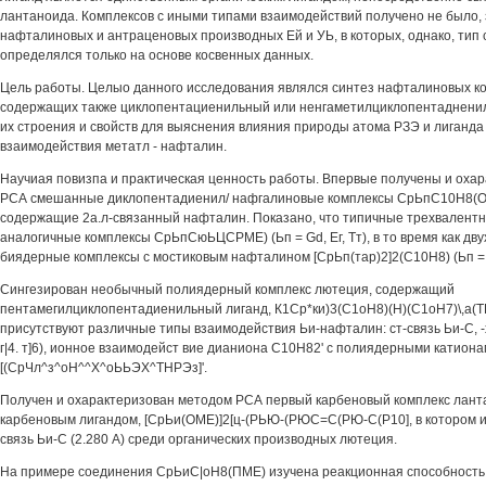
лантаноида. Комплексов с иными типами взаимодействий получено не было,
нафталиновых и антраценовых производных Ей и УЬ, в которых, однако, тип 
определялся только на основе косвенных данных.
Цель работы. Целыо данного исследования являлся синтез нафталиновых к
содержащих также циклопентациенильный или ненгаметилциклопентадненил
их строения и свойств для выяснения влияния природы атома РЗЭ и лиганда
взаимодействия метатл - нафталин.
Научиая повизпа и практическая ценность работы. Впервые получены и оха
РСА смешанные диклопентадиенил/ нафгалиновые комплексы СрЬпС10Н8(ОМЕ)
содержащие 2а.л-связанный нафталин. Показано, что типичные трехвалент
аналогичные комплексы СрЬпСюЬЦСРМЕ) (Ьп = Gd, Ег, Тт), в то время как дв
биядерные комплексы с мостиковым нафталином [СрЬп(тар)2]2(С10Н8) (Ьп = 
Сингезирован необычный полиядерный комплекс лютеция, содержащий
пентамегилциклопентадиенильный лиганд, К1Ср*ки)3(С1оН8)(Н)(С1оН7)\,а(ТН
присутствуют различные типы взаимодействия Ьи-нафталин: ст-связь Ьи-С, -х
г|4. т]6), ионное взаимодейст вие дианиона С10Н82' с полиядерными катион
[(СрЧл^з^оН^^Х^оЬЬЭХ^ТНРЭз]'.
Получен и охарактеризован методом РСА первый карбеновый комплекс лант
карбеновым лигандом, [СрЬи(ОМЕ)]2[ц-(РЬЮ-(РЮС=С(РЮ-С(Р10], в котором и
связь Ьи-С (2.280 А) среди органических производных лютеция.
На примере соединения СрЬиС|оН8(ПМЕ) изучена реакционная способность