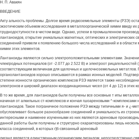
Н. П. Авакян
ВВЕДЕНИЕ
Акту альность проблемы. Долгое время редкоземельные элементы (РЗЭ) ост
экзотическим объекюм исследования в металлоорганической химии ввиду их р
труднодоступности в чистом виде. Однако, успехи в промышленном производ
лантаноидов, открытие уникальных магнитных, оптических и электрических с
соединений привели к появлению большого числа исследований и в области
химии этих элементов.
Лантаноиды являются сильно электроположительными элементами. Значени
члекгродных потенциалов (от -2.077 до 2.522 В) и электроот рицагельностей (1.
соответствующим величинам для щелочных и щелочноземельных метатлов. П
органолантаноидов хорошо описываются в рамках ионных моделей. Подтве
степени ионности органических комплексов РЗЭ является также несоблюдени
электронов и широкий диапазон координационных чисел (от 4 до 12) в этих к
В то же время, для лантаноидов были получены все основные т ипы металло
начиная от алкильных ст-комплексов и кончая гшоареновыми ^-комплексами 
лантаноидов. Такое пограничное положение РЗЭ между типичными я- и ¿-мет
обусловливает большое разнообразие соединений и уникальность их строен
интересными и наименее изученными из них являются ареновые производны
данной работы были получены и структурно охарактеризованы лишь несколь
класса соединений, в которых г]б-связанный ареновый
лиганд является единственным органическим лигандом, непосредственно св