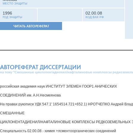
МЕСТО ЗАЩИТЫ
1996
02.00.08
ГОД ЗАЩИТЫ
КОД ВАК РФ
ЧИТАТЬ АВТОРЕФЕРАТ
АВТОРЕФЕРАТ ДИССЕРТАЦИИ
на тему "Смешанные циклопентадиенил/нафталиновые комплексы редкоземел
российская академия наук ИНСТИТУТ ЭЛЕМЕН ГООР1 АНИЧЕСКИХ
СОЕДИНЕНИЙ им. А.Н.Несмеянова
На правах рукописи УДК 547.1' 1654514.721+652.1) НРОТЧЕПКО Андрей Вла
СМЕШАННЫЕ
ЦИКЛОНЕНТАДИЕНИЛ/НАФТАЛИНОВЫЕ КОМПЛЕКСЫ РЕДКОЗЕМЕЛЬНЫХ 
Специальность 02.00.08 - химия >лсментоорганических соединений