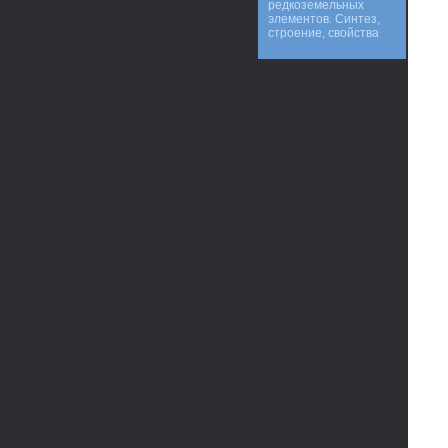
редкоземельных
элементов. Синтез,
строение, свойства