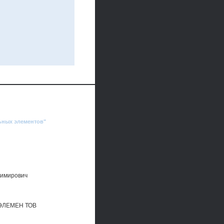
ьных элементов"
димирович
ЭЛЕМЕН ТОВ