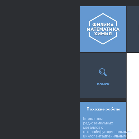
поиск
Похожие работы
Комплексы
редкоземельных
металлов с
гетеробифункциональными
циклопентадиенильными,