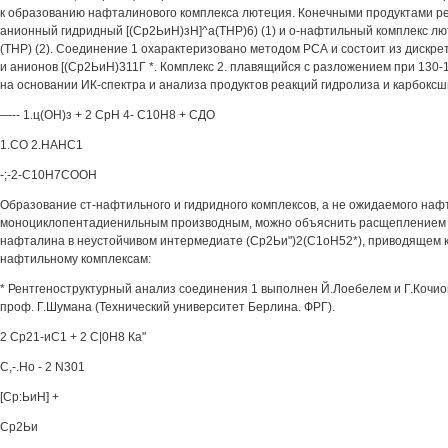
к образованию нафталинового комплекса лютеция. Конечными продуктами р
анионный гидридный [(Ср2ЬиН)зН]^а(ТНР)6) (1) и о-нафтильный комплекс л
(ТНР) (2). Соединение 1 охарактеризовано методом РСА и состоит из дискре
и анионов [(Ср2ЬиН)311Г *. Комплекс 2. плавящийся с разложением при 130
на основании ИК-спектра и анализа продуктов реакций гидролиза и карбокс
—-- 1.ц(ОН)з + 2 СрН 4- С10Н8 + СДО
1.СО 2.НАНС1
-;-2-С10Н7СООН
Образование ст-нафтильного и гидридного комплексов, а не ожидаемого наф
моноциклопентадиенильным производным, можно объяснить расщеплением 
нафталина в неустойчивом интермедиате (Ср2Ьи")2(С1оН52*), приводящем 
нафтильному комплексам:
* Рентгеноструктурный анализ соединения 1 выполнен Й.Лоебелем и Г.Кочио
проф. Г.Шумана (Технический университет Берлина. ФРГ).
2 Ср21-иС1 + 2 С|0Н8 Ка"
С,-.Но - 2 N301
[Ср:ЬиН] +
Ср2Ьи