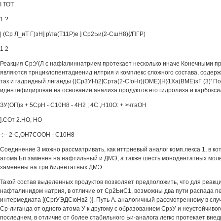
I ТОТ
1 ?
| (Ср Л_иТ Г)зН] р\та(Т11Р)е ] Ср2Ьи(2-СшН8){/ПГР)
1 2
Реакция Ср:У(Л с нафIалиннатрием протекает несколько иначе Конечными п
являются трнциклопентадиенид илтрия и комплекс сложного состава, содер
так и гадридный лнганды {(Ср3УН)2[Срта(2-С!оНг)(ОМЕ)]Н}1Ха(ВМЕ)зГ (3)' П
идентифицирован на основании анализа продуктов его гидролиза и карбокси
ЗУ(ОП)з + 5СрН - С10Н8 - 4Н2 ; 4С.,Н10О: + >чтаОН
].СОт 2.НО, НО
-:-- 2-С,ОН7СООН - С10Н8
Соединение 3 можно рассматривать, как иттриевый аналог комп.лекса 1, в ко
атома Ьп заменен на нафтильный и ДМЭ, а также шесть монодентатных моле
заменены на три бидентатных ДМЭ.
Такой состав выделенных продуктов позволяет предположить, что для реакц
нафталинидом натрия, в отличие от Ср2ЬиС1, возможны два пути распада п
интермедиата [(СргУЭДСюНв2-)]. Путь А. аналогичный рассмотренному в случа
Ср-лиганда от одного атома У к другому с образованием СрзУ и неустойчивог
последнем, в отличие от более стабильного Ьи-аналога легко протекает внед