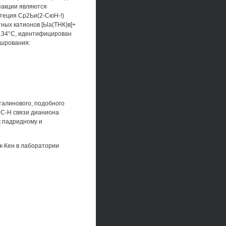
еакции являются
ютеция Ср2Ьи(2-СюН-!)
тных катионов [Ыа(ТНК)в]+
-134°С, идентифицирован
шшрования:
талинового, подобного
С-Н связи дианиона
к падридному и
к-Кен в лаборатории