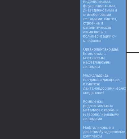
инденильными,
флуоренильными,
диазадиеновыми и
стильбеновыми
лигандами: синтез,
строение и
каталитическая
активность в
полимеризации α-
олефинов
Органолантаноиды.
Комплексы с
мостиковым
нафталиноывм
лигандом
Иодидгидриды
неодима и диспрозия
в синтезе
лантаноидорганических
соединений
Комплексы
редкоземельных
металлов с карбо- и
гетерополиеновыми
лигандами
Нафталиновые и
дифенилбутадиеновые
комплексы