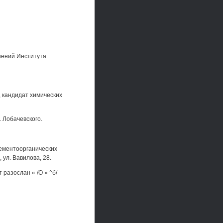
нений Института
, кандидат химических
 Лобачевского.
лементоорганических
 ул. Вавилова, 28.
разослан « /О » ^б/