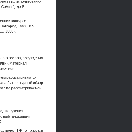
ность их использования
СрЬпК^, где Я
енции-конкурсе,
овгород, 1993), и VI
д, 1995).
рного обзора, обсуждения
ылки). Материал
рисунков.
ичем рассматриваются
тана Литературный обзор
иал по рассматриваемой
од получения
 3) с нафталшшдами
„.
растворе ТГФ не приводит