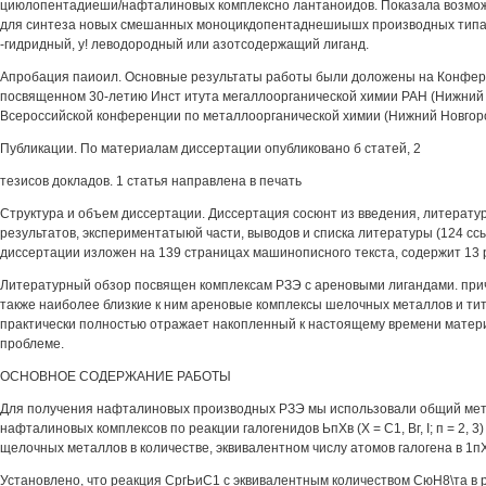
циюлопентадиеши/нафталиновых комплексно лантаноидов. Показала возмож
для синтеза новых смешанных моноцикдопентаднешиышх производных типа 
-гидридный, у! леводородный или азотсодержащий лиганд.
Апробация паиоил. Основные результаты работы были доложены на Конфер
посвященном 30-летию Инст итута мегаллоорганической химии РАН (Нижний Н
Всероссийской конференции по металлоорганической химии (Нижний Новгоро
Публикации. По материалам диссертации опубликовано б статей, 2
тезисов докладов. 1 статья направлена в печать
Структура и объем диссертации. Диссертация сосюнт из введения, литерату
результатов, экспериментатыюй части, выводов и списка литературы (124 сс
диссертации изложен на 139 страницах машинописного текста, содержит 13 
Литературный обзор посвящен комплексам РЗЭ с ареновыми лигандами. пр
также наиболее близкие к ним ареновые комплексы шелочных металлов и ти
практически полностью отражает накопленный к настоящему времени матер
проблеме.
ОСНОВНОЕ СОДЕРЖАНИЕ РАБОТЫ
Для получения нафталиновых производных РЗЭ мы использовали общий мет
нафталиновых комплексов по реакции галогенидов ЬпХв (X = С1, Вг, I; п = 2,
щелочных металлов в количестве, эквивалентном числу атомов галогена в 1пХ
Установлено, что реакция СргЬиС1 с эквивалентным количеством СюН8\та в 