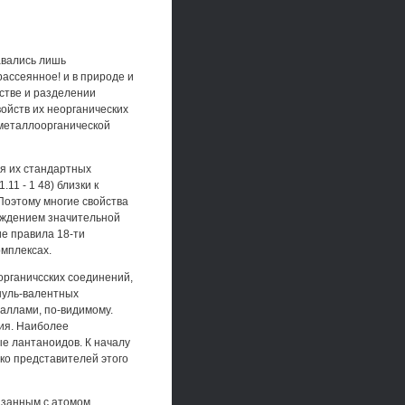
авались лишь
ассеянное! и в природе и
стве и разделении
войств их неорганических
 металлоорганической
я их стандартных
11 - 1 48) близки к
оэтому многие свойства
рждением значительной
е правила 18-ти
омплексах.
органичсских соединений,
нуль-валентных
аллами, по-видимому.
ия. Наиболее
е лантаноидов. К началу
ко представителей этого
язанным с атомом