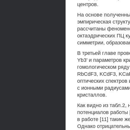
центров.
На основе полученн
эмпирическая структу
рассчитаны феномено
октаэдрических ПЦ куб
симметрии, образова
В третьей главе про
Yb3' и параметров кри
гомологическом ряду
RbCdF3, KCdF3, KCaF
оптических спектров
с ионными радиусами
кристаллов.
Как видно из табл.2,
потенциалов работы 
в работе [11] такие ж
Однако отрицательны