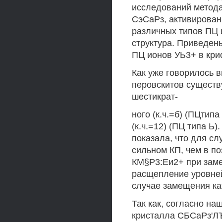
исследований метода
СэСаРз, активирова
различных типов ПЦ 
структура. Приведен
ПЦ ионов УЬ3+ в кри
Как уже говорилось 
перовскитов существ
шестикрат-
ного (к.ч.=б) (ПЦтип
(к.ч.=12) (ПЦ типа Ь
показала, что для сл
сильном КП, чем в по
КМ§Р3:Еи2+ при заме
расщепление уровней
случае замещения ка
Так как, согласно н
кристалла СБСаРз'ЛЪ