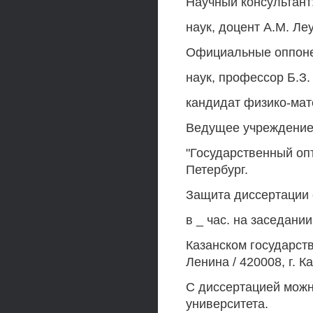
Научный консультант
наук, доцент A.M. Ле
Официальные оппоне
наук, профессор Б.З.
кандидат физико-мате
Ведущее учреждение:
"Государственный опт
Петербург.
Защита диссертации с
в _ час. на заседани
Казанском государст
Ленина / 420008, г. К
С диссертацией можн
университета.