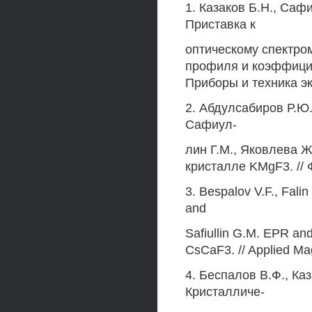
1. Казаков Б.Н., Саф
Приставка к
оптическому спектро
профиля и коэффицие
Приборы и техника эк
2. Абдулсабиров Р.Ю.
Сафиул-
лин Г.М., Яковлева 
кристалле KMgF3. // Ф
3. Bespalov V.F., Falin
and
Safiullin G.M. EPR and
CsCaF3. // Applied Ma
4. Беспалов В.Ф., Ка
Кристалличе-