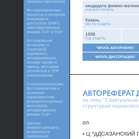
лазерных кристаллах
кандидата физико-матема
Фотодинамические
УЧЕНАЯ СТЕПЕНЬ
процессы и лазерная
генерация в
Казань
кристаллах SrAlF5,
МЕСТО ЗАЩИТЫ
соактивированных
ионами Ce3+ и Yb3+
1998
ГОД ЗАЩИТЫ
Исследование
фторидов со
ЧИТАТЬ АВТОРЕФЕРАТ
структурой
перовскита,
ЧИТАТЬ ДИССЕРТАЦИЮ
активированных
ионами таллия и
свинца, методами
оптической и ЭПР
спектроскопии
Спектроскопические,
фотохимические и
АВТОРЕФЕРАТ
лазерные
характеристики
на тему "Спектрально
флюоритоподобных
структурой перовски
кристаллов,
активированных
ионами Ce3+
ол
Центры
люминесценции и
возможности
• Ц ^дДСАЗАНСКИЙ
применения