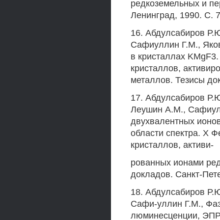
редкоземельных и пе
Ленинград, 1990. С. 7
16. Абдулсабиров Р.Ю
Сафиуллин Г.М., Як
в кристаллах KMgF3.
кристаллов, активир
металлов. Тезисы док
17. Абдулсабиров Р.Ю
Леушин А.М., Сафиул
двухвалентных ионов
области спектра. X 
кристаллов, активи-
рованных ионами ред
докладов. Санкт-Пете
18. Абдулсабиров Р.Ю
Сафи-уллин Г.М., Фа
люминесценции, ЭПР