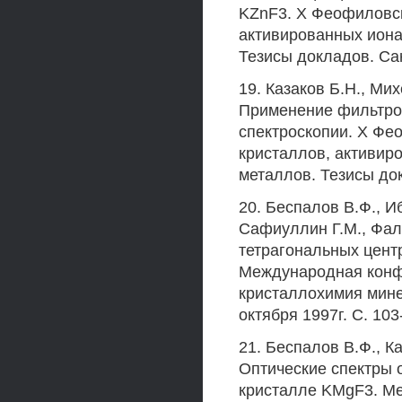
KZnF3. X Феофиловск
активированных иона
Тезисы докладов. Сан
19. Казаков Б.Н., Ми
Применение фильтров
спектроскопии. X Фе
кристаллов, активир
металлов. Тезисы док
20. Беспалов В.Ф., И
Сафиуллин Г.М., Фал
тетрагональных цент
Международная конфе
кристаллохимия минер
октября 1997г. С. 103
21. Беспалов В.Ф., К
Оптические спектры 
кристалле KMgF3. М