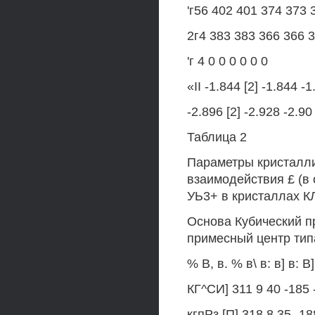
'г56 402 401 374 373 
2г4 383 383 366 366 
'г 4 0 0 0 0 0 0
«II -1.844 [2] -1.844 -
-2.896 [2] -2.928 -2.90
Таблица 2
Параметры кристалли
взаимодействия £ (в
УЬ3+ в кристаллах К
Основа Кубический п
примесный центр тип
% В, в. % в\ в: в] в: В]
КГ^СИ] 311 9 40 -185 
кгпРз [П] 318 8 35 -18