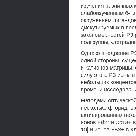
изучения различных 
слабоизученным б-ти
окружением лигандов
дискутируемых в пос
закономерностей РЗ 
подгруппы, «тетрадны
Однако внедрение РЗ
одной стороны, суще
и катионов матрицы, 
силу этого РЗ ионы 
небольших концентр
времени исследовани
Методами оптическо
несколько фторидных
активированных неко
ионов Ей2* и Сс13+ в
10] и ионов УЬ3+ в Кл