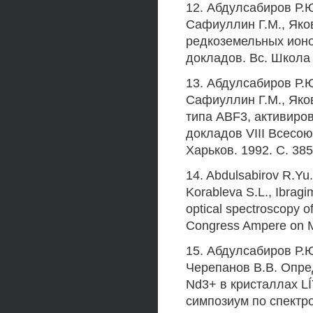
12. Абдулсабиров Р.Ю
Сафиуллин Г.М., Яко
редкоземельных ионо
докладов. Вс. Школа 
13. Абдулсабиров Р.Ю
Сафиуллин Г.М., Яко
типа ABF3, активиро
докладов VIII Всесою
Харьков. 1992. С. 385
14. Abdulsabirov R.Yu.,
Korableva S.L., Ibragi
optical spectroscopy of
Congress Ampere on M
15. Абдулсабиров Р.Ю
Черепанов В.В. Опр
Nd3+ в кристаллах L
симпозиум по спектр