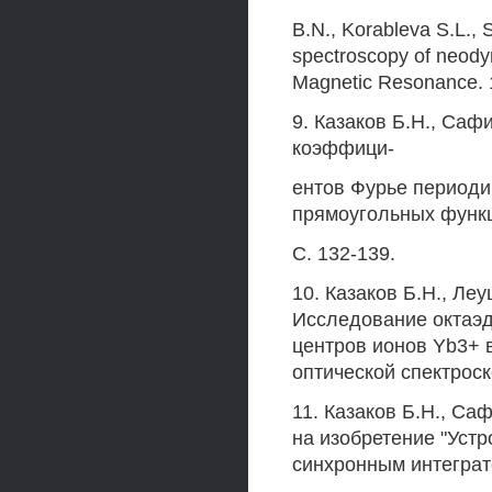
B.N., Korableva S.L., 
spectroscopy of neody
Magnetic Resonance. 1
9. Казаков Б.Н., Са
коэффици-
ентов Фурье периоди
прямоугольных функци
C. 132-139.
10. Казаков Б.Н., Ле
Исследование октаэд
центров ионов Yb3+ 
оптической спектроско
11. Казаков Б.Н., Са
на изобретение "Устр
синхронным интеграт