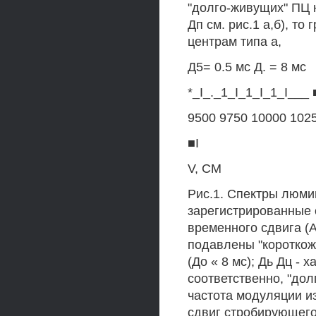
"долго-живущих" ПЦ 
Дп см. рис.1 а,б), т
центрам типа а,
Д5= 0.5 мс Д. = 8 мс
*_I_._1_I_1_I_1_I___ 
9500 9750 10000 102
■I
V, СМ
Рис.1. Спектры люми
зарегистрированные 
временного сдвига (А
подавлены "короткож
(До « 8 мс); Дь Дц -
соответственно, "дол
частота модуляции и
сдвиг стробирующего