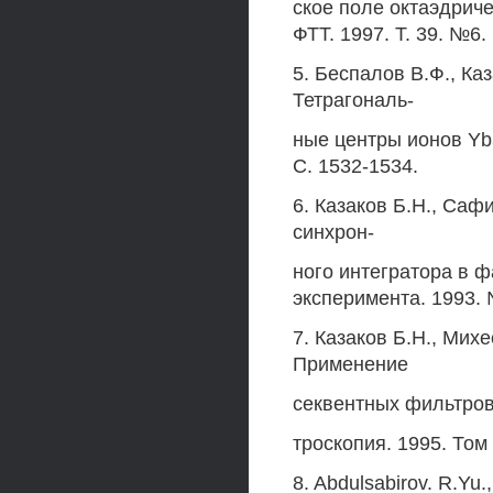
ское поле октаэдриче
ФТТ. 1997. Т. 39. №6.
5. Беспалов В.Ф., Ка
Тетрагональ-
ные центры ионов Yb3
С. 1532-1534.
6. Казаков Б.Н., Саф
синхрон-
ного интегратора в ф
эксперимента. 1993. 
7. Казаков Б.Н., Мих
Применение
секвентных фильтров 
троскопия. 1995. Том 
8. Abdulsabirov. R.Yu.,