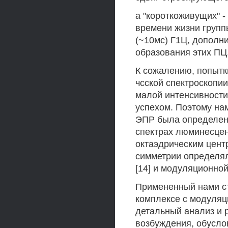
а "короткоживущих" -
времени жизни групп
(~10мс) Г1Ц, дополн
образования этих ПЦ
К сожалению, попытк
чсской спектроскопи
малой интенсивности
успехом. Поэтому на
ЭПР была определена
спектрах люминесцен
октаэдрическим центра
симметрии определя
[14] и модуляционно
Примененный нами ст
комплексе с модуляц
детальный анализ и 
возбуждения, обусл