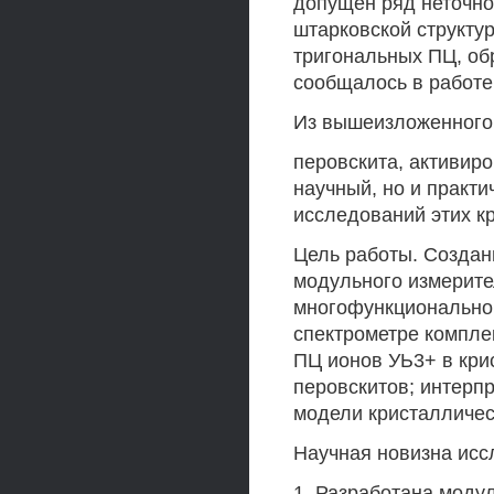
допущен ряд неточно
штарковской структу
тригональных ПЦ, об
сообщалось в работе 
Из вышеизложенного 
перовскита, активир
научный, но и практи
исследований этих к
Цель работы. Создан
модульного измерит
многофункциональног
спектрометре компле
ПЦ ионов УЬ3+ в кри
перовскитов; интерп
модели кристаллическ
Научная новизна исс
1. Разработана моду