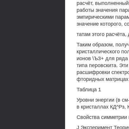
расчёт, выполненный 
работы значения пар
эмпирическими парам
значение которого, с
татам этого расчёта,
Таким образом, полу
кристаллического по
ионов \Ъ3+ для ряда
типа перовскита. Эт
расшифровки спектро
фторидных матрицах 
Таблица 1
Уровни энергии (в с
в кристаллах КД^Рз, 
Свойства симметрии 
J Эксперимент Теори