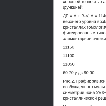
хорошей точностью 
функцией:
ДЕ = А + В-V; А = 1140
верхнего уровня воз
кристаллах гомологи
фиксированным типом
элементарной ячейки к
11150
11100
11050
60 70 у дз 80 90
Рнс.2. График завис
возбужденного мульт
симметрии иона УЬ3+
кристаллической реше