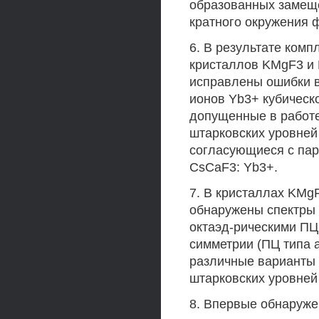
образованных замеще
кратного окружения ф
6. В результате ком
кристаллов KMgF3 и 
исправлены ошибки в
ионов Yb3+ кубической
допущенные в работе
штарковских уровней
согласующиеся с пар
CsCaF3: Yb3+.
7. В кристаллах KMg
обнаружены спектры
октаэд-рическими ПЦ
симметрии (ПЦ типа a
различные варианты 
штарковских уровней
8. Впервые обнаруже