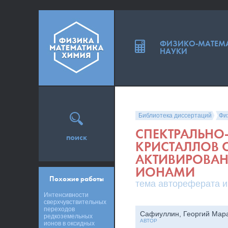
ФИЗИКО-МАТЕМ
НАУКИ
Библиотека диссертаций
Фи
СПЕКТРАЛЬНО
поиск
КРИСТАЛЛОВ С
АКТИВИРОВА
ИОНАМИ
Похожие работы
тема автореферата и
Интенсивности
сверхчувствительных
переходов
Сафиуллин, Георгий Мар
редкоземельных
АВТОР
ионов в оксидных