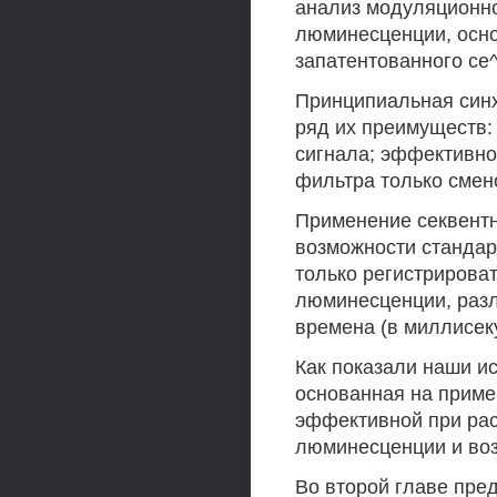
анализ модуляционно
люминесценции, осно
запатентованного се
Принципиальная синх
ряд их преимуществ:
сигнала; эффективно
фильтра только смен
Применение секвент
возможности стандар
только регистрироват
люминесценции, разл
времена (в миллисек
Как показали наши и
основанная на приме
эффективной при ра
люминесценции и воз
Во второй главе пре