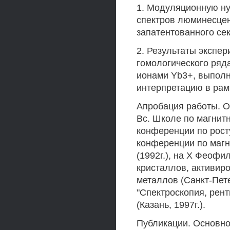
1. Модуляционную н
спектров люминесцен
запатентованного се
2. Результаты экспе
гомологического ряд
ионами Yb3+, выполн
интерпретацию в рам
Апробация работы. О
Вс. Школе по магнитн
конференции по рост
конференции по магн
(1992г.), на X Феофи
кристаллов, активир
металлов (Санкт-Пет
"Спектроскопия, рен
(Казань, 1997г.).
Публикации. Основно