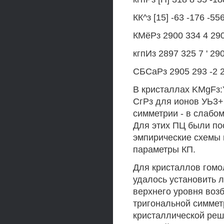
КК^з [15] -63 -176 -55
КМёРз 2900 334 4 290
кгпИз 2897 325 7 ' 29
СБСаРз 2905 293 -2 2
В кристаллах KMgFз
СгРз для ионов УЬ3+
симметрии - в слабо
Для этих ПЦ были по
эмпирические схемы 
параметры КП.
Для кристаллов гомо
удалось установить 
верхнего уровня воз
тригональной симмет
кристаллической реше