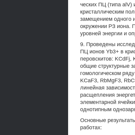
ческих ПЦ (типа alV
кристаллическим пол
замещением одного и
окружении РЗ иона. 
уровней энергии и о
9. Проведены исслед
ПЦ ионов Yb3+ в кри
перовскитов: KCdFj,
общие структурные з
гомологическом ряду
KCaF3, RbMgF3, RbCd
линейная зависимост
расщепления энергет
элементарной ячейки 
однотипным однозар
Основные результат
работах: