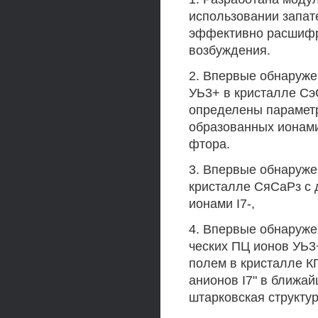
использовании запат
эффективно расшифр
возбуждения.
2. Впервые обнаруже
УЬ3+ в кристалле Сэ
определены параметр
образованных ионами
фтора.
3. Впервые обнаруже
кристалле СяСаРз с
ионами I7-,
4. Впервые обнаруже
ческих ПЦ ионов УЬ3
полем в кристалле К
анионов I7" в ближа
штарковская структу