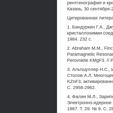
рентгенография и кр
Казань, 30 сентября-2
Цитированная литер
1. Бандуркин Г.А., Д
кристаллохимии соед
1984. 232 с.
2. Abraham М.М., Finch
Paramagnetic Resonanc
Perovskite KMgF3. // P
3. Альтшуллер H.C., 
Столов А.Л. Многоце
KZnF3, активированны
С. 2958-2962.
4. Фалин М.Л., Зарип
Электронно-ядерное в
1987. Т. 29. № 9. С. 