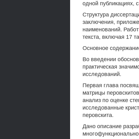
одной публикациях, 
Структура диссертаци
заключения, прилож
наименований. Работ
текста, включая 17 т
Основное содержани
Во введении обоснов
практическая значим
исследований.
Первая глава посвящ
матрицы перовскитов
анализ по оценке ст
исследованные крист
перовскита.
Дано описание разра
многофункциональног