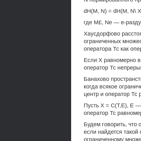
dH(M, N) = dH(M, N\ X
где М£, Ne — е-разду
Хаусдорфово расстоя
ограниченных множес
оператора Тс как опе
Если X равномерно в
оператор Тс непрерыв
Банахово пространств
когда всякое ограни
центр и оператор Тс 
Пусть X = С(Т,Е), Е 
оператор Тс равномер
Будем говорить, что
если найдется такой
ограниченному множе