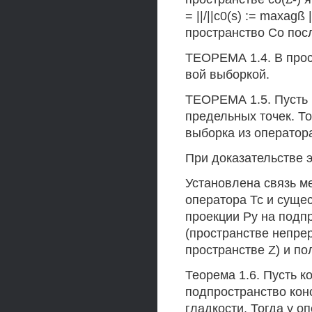
= ||/||c0(s) := maxag
пространство Со пос
ТЕОРЕМА 1.4. В прос
вой выборкой.
ТЕОРЕМА 1.5. Пусть 
предельных точек. Т
выборка из оператора
При доказательстве 
Установлена связь м
оператора Тс и суще
проекции Ру на подпр
(пространстве непре
пространстве Z) и п
Теорема 1.6. Пусть к
подпространство кон
гладкости. Тогда у о