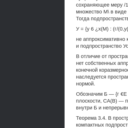
сохраняющее меру /1
множество М\ в виде 
Тогда подпространст
У = {у 6 ¿х(М) : (г/(0,
не аппроксимативно ко
и подпространство У
В отличие от простр
нет собственных апп
конечной коразмерно
наследуется простра
нормой.
Обозначим Б — {г €Е 
плоскости, СА(В) — 
внутри Б и непрерыв
Теорема 3.4. В прос
компактных подпрост