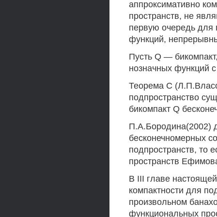
аппроксимативно ком
пространств, не явл
первую очередь для п
функций, непрерывны
Пусть Q — бикомпакт
нозначных функций с нор
Теорема С (Л.П.Власо
подпространство суще
бикомпакт Q бесконеч
П.А.Бородина(2002) д
бесконечномерных с
подпространств, то е
пространств Ефимова
В III главе настоящ
компактности для по
произвольном банахо
функциональных прос