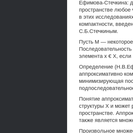
Ефимова-Стечкина: до
пространстве любое
в этих исследования
компактности, введе
С.Б.Стечкиным.
Пусть М — некоторое
Последовательность 
элемента х € X, если 
Определение (Н.В.Еф
аппроксимативно ком
минимизирующая пос
подпоследовательнос
Понятие аппроксимат
структуры X и может
пространстве. Аппро
также является множ
Произвольное множес