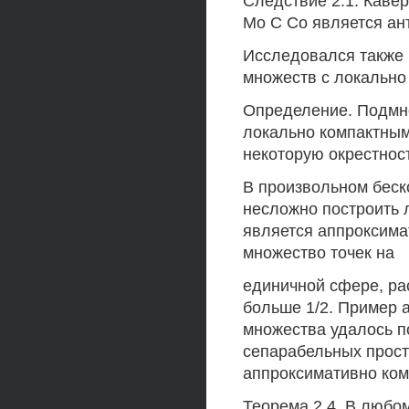
Следствие 2.1. Каве
Мо С Со является ан
Исследовался также 
множеств с локально
Определение. Подмно
локально компактным
некоторую окрестност
В произвольном беск
несложно построить 
является аппроксима
множество точек на
единичной сфере, ра
больше 1/2. Пример 
множества удалось п
сепарабельных прост
аппроксимативно ком
Теорема 2.4. В любо