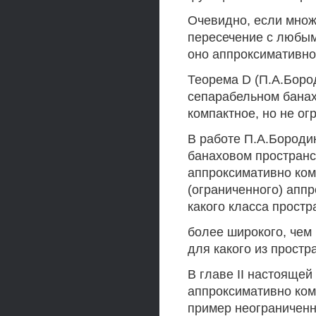
Очевидно, если множе
пересечение с любым
оно аппроксимативно
Теорема D (П.А.Боро
сепарабельном банах
компактное, но не ог
В работе П.А.Бороди
банаховом пространс
аппроксимативно ком
(ограниченного) апп
какого класса простр
более широкого, чем
для какого из простран
В главе II настояще
аппроксимативно комп
пример неограниченн