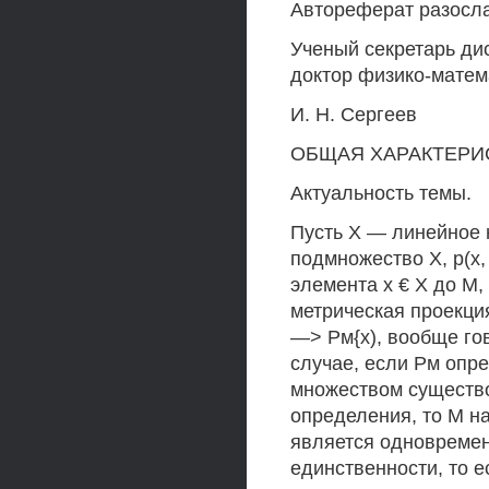
Автореферат разослан
Ученый секретарь дис
доктор физико-матем
И. Н. Сергеев
ОБЩАЯ ХАРАКТЕРИ
Актуальность темы.
Пусть X — линейное 
подмножество X, р(х, 
элемента х € X до М, 
метрическая проекция
—> Рм{х), вообще гов
случае, если Рм опр
множеством существо
определения, то М н
является одновреме
единственности, то е