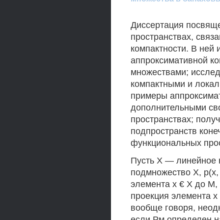
Диссертация посвяще
пространствах, связ
компактности. В ней 
аппроксимативной ко
множествами; исслед
компактными и локал
примеры аппроксима
дополнительными сво
пространствах; полу
подпространств коне
функциональных прос
Пусть X — линейное 
подмножество X, р(х, 
элемента х € X до М, 
проекция элемента х 
вообще говоря, неодн
если Рм определен н