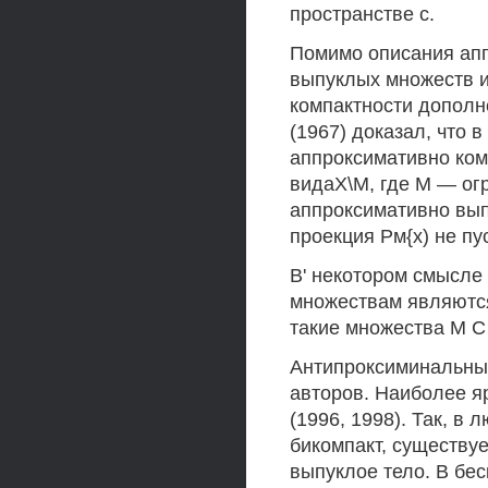
пространстве с.
Помимо описания апп
выпуклых множеств и
компактности дополн
(1967) доказал, что 
аппроксимативно ком
видаХ\М, где М — ог
аппроксимативно вып
проекция Рм{х) не пу
В' некотором смысле
множествам являются
такие множества М С 
Антипроксиминальны
авторов. Наиболее я
(1996, 1998). Так, в
бикомпакт, существу
выпуклое тело. В бес