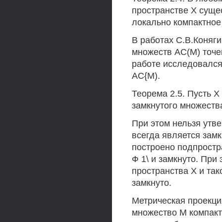
пространстве X суще
локально компактное
В работах С.В.Коняги
множеств АС(М) точе
работе исследовался
АС{М).
Теорема 2.5. Пусть 
замкнутого множеств
При этом нельзя утв
всегда является замк
построено подпростр
Ф 1\ и замкнуто. При
пространства X и так
замкнуто.
Метрическая проекци
множество М компакт