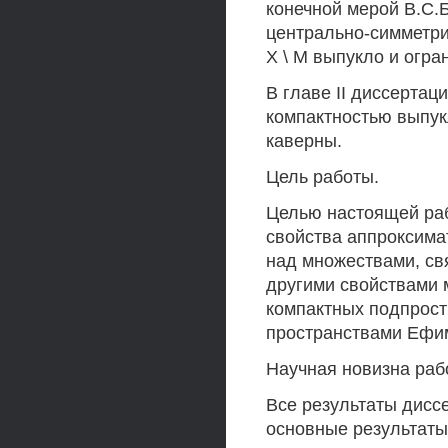
конечной мерой В.С.
центрально-симметри
X \ М выпукло и огра
В главе II диссерта
компактностью выпук
каверны.
Цель работы.
Целью настоящей ра
свойства аппроксима
над множествами, св
другими свойствами 
компактных подпрост
пространствами Ефи
Научная новизна раб
Все результаты дис
основные результаты