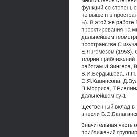
многочленов степени
функций со степенью
не выше п в простран
Ь). В этой же работ
проектирования на мн
дальнейшем геометри
пространстве С изуча
Е.Я.Ремезом (1953).
теории приближений п
работам И.Зингера, В
В.И.Бердышева, Л.П.
С.Я.Хавинсона, Д.Ву
П.Морриса, Т.Ривлина
дальнейшем су-1
щественный вклад в 
внесли В.С.Балаганск
Значительная часть 
приближений группир