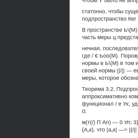
чтобы Y было не апп
статонно, чтобы суще
подпространство Кег
В пространстве Ь\{М)
часть меры ц предста
нечная, последовател
где / € Ьоо(М). Пор
нормы в Ь\(М) в том и
своей нормы ||/|| — е
меры, которое обознач
Теорема 3.2. Подпрост
аппроксимативно комп
функционал / е Ух, у
0;
м(т(/) П Ап) — 0 Уп;
{А„к}, что |а„к| —> ||/|