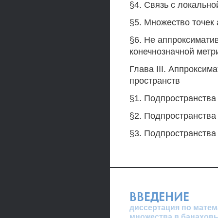
§4. Связь с локальн
§5. Множество точек
§6. Не аппроксимати
конечнозначной метр
Глава III. Аппрокси
пространств
§1. Подпространства
§2. Подпространства 
§3. Подпространства
ВВЕДЕНИЕ
диссертация по матем
множества в банахов