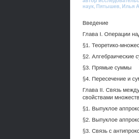
автор исследовательс
наук, Пятышев, Илья 
Введение
Глава I. Операции н
§1. Теоретико-множе
§2. Алгебраические 
§3. Прямые суммы
§4. Пересечение и с
Глава II. Связь меж
свойствами множест
§1. Выпуклое аппрок
§2. Выпуклое аппрок
§3. Связь с антипро