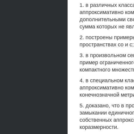
1. в различных клас
аппроксимативно ком
дополнительными сво
сумма которых не яв
2. построены пример
пространствах со и с;
3. в произвольном с
пример ограниченног
компактного множест
4. в специальном кл
аппроксимативно ком
конечнозначной метр
5. доказано, что в п
замыкании единичного
собственных аппрокс
коразмерности.