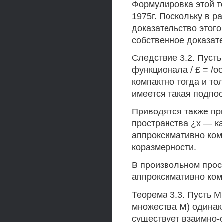
Формулировка этой 
1975г. Поскольку в р
доказательство этого
собственное доказат
Следствие 3.2. Пуст
функционала / £ = /оо,
компактно тогда и тол
имеется такая подпосл
Приводятся также п
пространства ¿х — ка
аппроксимативно комп
коразмерности.
В произвольном прос
аппроксимативно ком
Теорема 3.3. Пусть М =
множества М) одинако
существует взаимно-