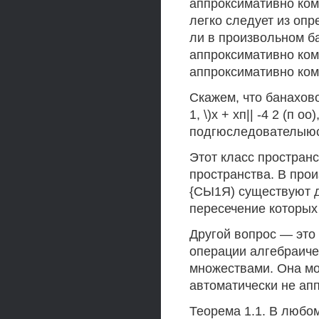
аппроксимативно ком
легко следует из оп
ли в произвольном б
аппроксимативно ком
аппроксимативно ком
Скажем, что банахово 
1, \)х + хп|| -4 2 (п
подгюследователыюст
Этот класс простран
пространства. В про
{СЫ1Я) существуют д
пересечение которых
Другой вопрос — это
операции алгебраиче
множествами. Она мо
автоматически не ап
Теорема 1.1. В любо