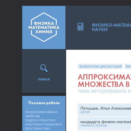
ФИЗИКО-МАТЕМ
НАУКИ
Библиотека диссертаций
Ма
АППРОКСИМА
поиск
МНОЖЕСТВА В
тема автореферата и
Похожие работы
Пятышев, Илья Алексеев
Аппроксимативные
АВТОР
свойства
подпространств в
кандидата физико-матема
некоторых банаховых
УЧЕНАЯ СТЕПЕНЬ
пространствах