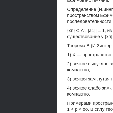
Ефимова-Стечкина.
Определение (И.Зинг
пространством Ефимо
последовательности
{хп} С А",||а;„|| = 1, из
существование у {хп
Теорема В (И.Зингер
1) X — пространство
2) всякое выпуклое 
компактно;
3) всякая замкнутая 
4) всякое слабо зам
компактно.
Примерами пространс
1 < р < оо. В силу т