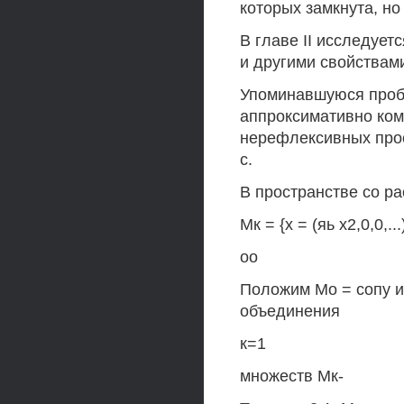
которых замкнута, но
В главе II исследуе
и другими свойствам
Упоминавшуюся проб
аппроксимативно ком
нерефлексивных прос
с.
В пространстве со р
Мк = {х = (яь х2,0,0,...) 
оо
Положим Мо = сопу и
объединения
к=1
множеств Мк-