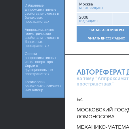
Москва
Избранные
МЕСТО ЗАЩИТЫ
аппроксимативные
свойства множеств в
2008
банаховых
пространствах
ГОД ЗАЩИТЫ
Аппроксимативно-
ЧИТАТЬ АВТОРЕФЕРАТ
геометрические
свойства множеств в
ЧИТАТЬ ДИССЕРТАЦИЮ
банаховых
пространствах
Оценки
аппроксимативных
чисел оператора
Харди в
АВТОРЕФЕРАТ
функциональных
пространствах
на тему "Аппроксима
Когомологии
пространствах"
банаховых и близких к
ним алгебр
Ь4
МОСКОВСКИЙ ГОСУД
ЛОМОНОСОВА
МЕХАНИКО-МАТЕМА