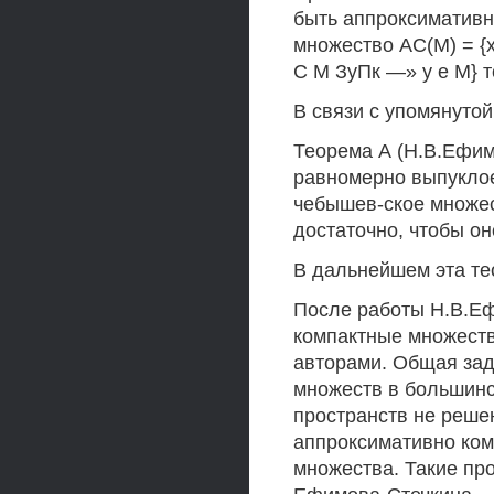
быть аппроксимативн
множество АС(М) = {
С М ЗуПк —» у е М} 
В связи с упомянуто
Теорема А (Н.В.Ефимо
равномерно выпуклое
чебышев-ское множес
достаточно, чтобы о
В дальнейшем эта те
После работы Н.В.Еф
компактные множеств
авторами. Общая зад
множеств в большинс
пространств не решен
аппроксимативно ко
множества. Такие пр