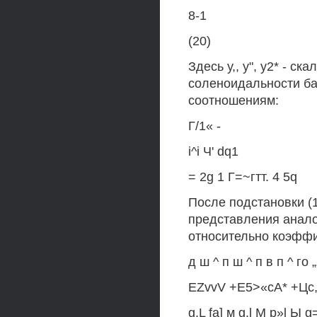
8-1
(20)
Здесь у,, у", у2* - 
соленоидальности ба
соотношениям:
Г/1« -
i^i Ч' dq1
= 2g 1 Г=~гтт. 4 5q
После подстановки (19
представления анало
относительно коэффи
д ш ^ п ш ^ п в п ^ го „
EZvvV +Е5>«сА* +Цс,
g.L fa] м g.l M p»l Ы g