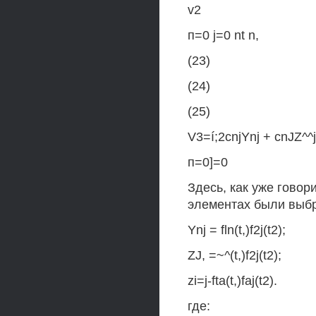
v2
п=0 j=0 nt n,
(23)
(24)
(25)
V3=í;2cnjYnj + cnJZ^^j
п=0]=0
Здесь, как уже говор
элементах были выбр
Ynj = fln(t,)f2j(t2);
ZJ, =~^(t,)f2j(t2);
zi=j-fta(t,)faj(t2).
где: