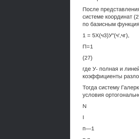
После представления
системе координат (
по базисным функция
1 = 5Х(ч3)У"(ч',чг),
П=1
(27)
где У- полная и лине
коэффициенты разло
Тогда систему Галер
условия ортогональн
N
I
п—1