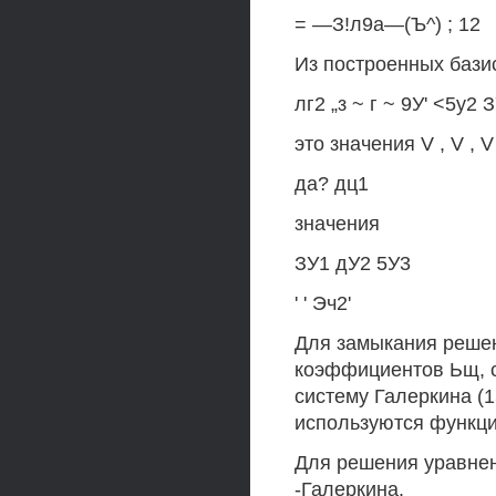
= —З!л9а—(Ъ^) ; 12
Из построенных базисн
лг2 „з ~ г ~ 9У' <5у2 
это значения V , V , V 
да? дц1
значения
ЗУ1 дУ2 5У3
' ' Эч2'
Для замыкания решен
коэффициентов Ьщ, с
систему Галеркина (15
используются функции
Для решения уравнен
-Галеркина.