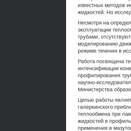
известных методов и
жидкостей. Но иссле
Несмотря на определ
эксплуатации тепло
трубами, отсутствую
моделированию движ
режиме течения в ис
Работа посвящена те
интенсификации конв
профилирования труб
научно-исследовател
Министерства образов
Целью работы являет
галеркинского прибл
теплообмена при лам
жидкостей в профиль
применения в мазуто