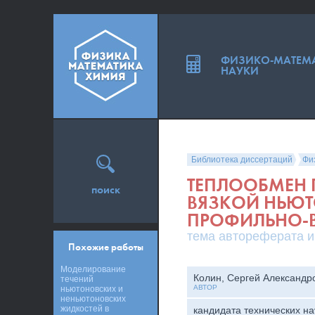
ФИЗИКО-МАТЕМ
НАУКИ
Библиотека диссертаций
Фи
ТЕПЛООБМЕН 
поиск
ВЯЗКОЙ НЬЮ
ПРОФИЛЬНО-
тема автореферата и
Похожие работы
Моделирование
Колин, Сергей Александр
течений
АВТОР
ньютоновских и
неньютоновских
жидкостей в
кандидата технических на