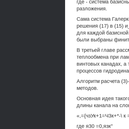
где - система базис
разложения.
Сама система Галерк
решения (17) в (15) 
для каждой базисной
были выбраны финит
В третьей главе расс
теплообмена при лам
винтовых канадах, а
процессов гидродина
Алгоритм расчета (3)
методов.
Основная идея таког
длины канала на сло
«,={чзУк+1=Ч3к+*-\ к = 
где я30 =0,язк"