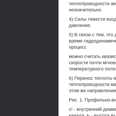
теплопроводности жи
незначительно.
4) Силы тяжести вхо
давление.
5) В связи с тем, чт
время гидродинамиче
процесс
можно считать квази
скорости почти мгно
температурного поля
6) Перенос теплоты 
теплопроводности м
этом же направлении
Рис. 1. Профильно-в
с! - внутренний диам
канала; Ь - высота вы