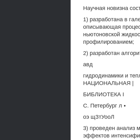
Научная новизна сос
1) разработана в гал
описывающая процес
ньютоновской жидкос
профилированием;
2) разработан алгор
авд
гидродинамики и теп
НАЦИОНАЛЬНАЯ |
БИБЛИОТЕКА I
С. Петербург л •
оэ щЗтУооЛ
3) проведен анализ 
эффектов интенсифи