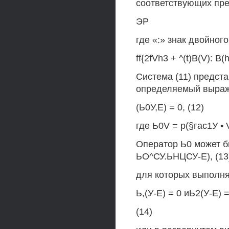
соответствующих пре
ЭР
где «:» знак двойног
ff{2fVh3 + ^(t)B(V): B(h
Система (11) предст
определяемый выра
(Ь0У,Е) = 0, (12)
где Ь0V = р(§гас1У • 
Оператор Ь0 может б
ЬО^СУ.ЬНЦСУ-Е), (13
для которых выполн
Ь,(У-Е) = 0 иЬ2(У-Е) =
(14)