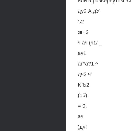
или в развернутом ви
ду2 А дУ'
ъ2
:■+2
ч ач (ч1/ _
ач1
аг^а?1 ^
дч2 ч'
К Ъ2
(15)
= 0,
ач
)дч!