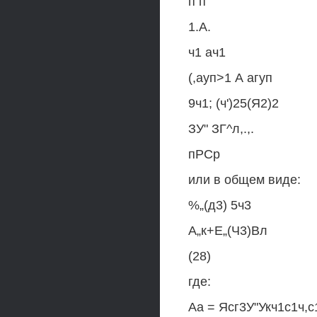
п п
1.А.
ч1 ач1
(,ауп>1 А агуп
9ч1; (ч')25(Я2)2
ЗУ" ЗГ^л,.,.
пРСр
или в общем виде:
%„(д3) 5ч3
А„к+Е„(Ч3)Вл
(28)
где:
Аа = Ясг3У"Укч1с1ч,с