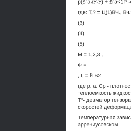
р($гайУ-У) + £га<1Р 
где: Т,? = Ц(1)ВЧ., Вч
(3)
(4)
(5)
М = 1,2,3 ,
Ф =
, I, = й-В2
где р, а, Ср - плотн
теплоемкость жидкост
Т°- девматор тензора
скоростей деформац
Температурная завис
аррениусовском