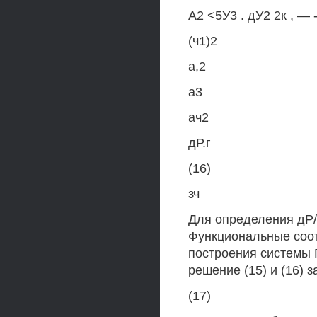
А2 <5У3 . дУ2 2к , —
(ч1)2
а,2
а3
ач2
дР.г
(16)
зч
Для определения дР/
Функциональные соот
построения системы 
решение (15) и (16)
(17)