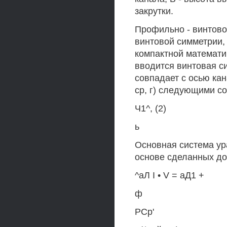
закрутки.
Профильно - винтово
винтовой симметрии,
компактной математи
вводится винтовая си
совпадает с осью кан
ср, г) следующими с
Ч1^, (2)
ь
Основная система ур
основе сделанных до
^аЛ I • V = аД1 +
ф
РСр'