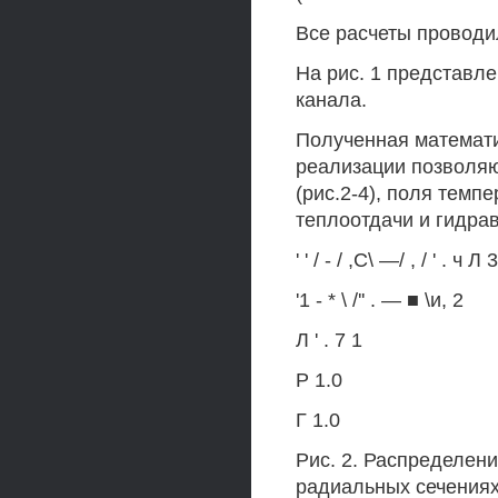
Все расчеты проводи
На рис. 1 представл
канала.
Полученная математи
реализации позволяю
(рис.2-4), поля темп
теплоотдачи и гидра
' ' / - / ,С\ —/ , / ' . ч Л 3
'1 - * \ /'' . — ■ \и, 2
Л ' . 7 1
Р 1.0
Г 1.0
Рис. 2. Распределен
радиальных сечениях