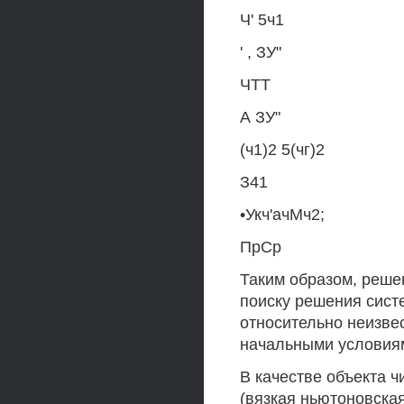
Ч' 5ч1
' , ЗУ"
ЧТТ
А ЗУ"
(ч1)2 5(чг)2
З41
•Укч'ачМч2;
ПрСр
Таким образом, реше
поиску решения сис
относительно неизвес
начальными условиям
В качестве объекта 
(вязкая ньютоновская