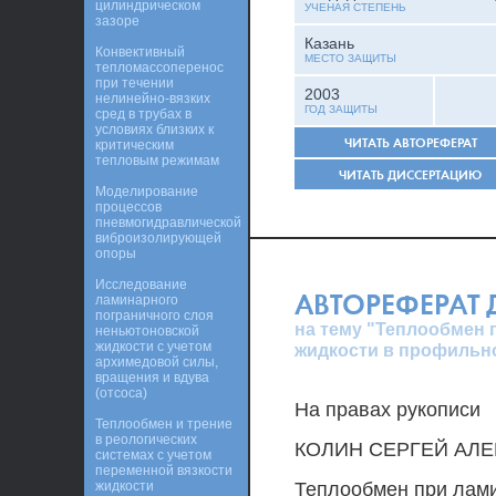
цилиндрическом
УЧЕНАЯ СТЕПЕНЬ
зазоре
Казань
Конвективный
МЕСТО ЗАЩИТЫ
тепломассоперенос
при течении
2003
нелинейно-вязких
ГОД ЗАЩИТЫ
сред в трубах в
условиях близких к
ЧИТАТЬ АВТОРЕФЕРАТ
критическим
тепловым режимам
ЧИТАТЬ ДИССЕРТАЦИЮ
Моделирование
процессов
пневмогидравлической
виброизолирующей
опоры
Исследование
АВТОРЕФЕРАТ
ламинарного
пограничного слоя
на тему "Теплообмен 
неньютоновской
жидкости с учетом
жидкости в профильн
архимедовой силы,
вращения и вдува
(отсоса)
На правах рукописи
Теплообмен и трение
в реологических
КОЛИН СЕРГЕЙ АЛ
системах с учетом
переменной вязкости
жидкости
Теплообмен при лами