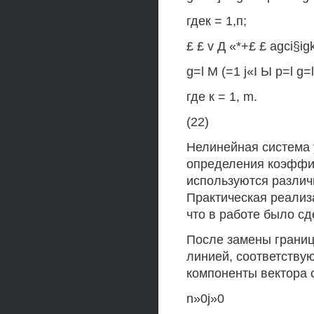
гдек = 1,п;
£ £ v Д «*+£ £ agci§ig
g=l M (=1 j«I Ы p=l g=l
где к = 1, m.
(22)
Нелинейная система 
определения коэффиц
используются разли
Практическая реализ
что в работе было с
После замены грани
линией, соответствую
компоненты вектора 
n»0j»0