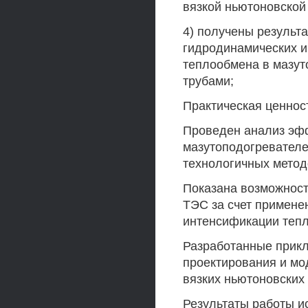
вязкой ньютоновской
4) получены результ
гидродинамических и
теплообмена в мазу
трубами;
Практическая ценнос
Проведен анализ эф
мазутоподогревателе
технологичных метод
Показана возможност
ТЭС за счет примене
интенсификации тепл
Разработанные прик
проектирования и мо
вязких ньютоновских 
Результаты работы и