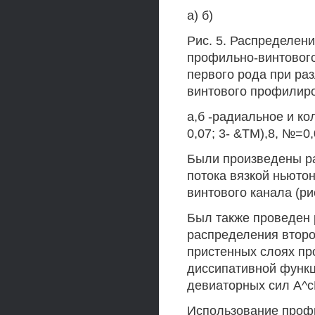
а) б)
Рис. 5. Распределен
профильно-винтового
первого рода при ра
винтового профилир
а,б -радиальное и кол
0,07; 3- &ТМ),8, №=0,
Были произведены ра
потока вязкой ньютон
винтового канала (рис
Был также проведен 
распределения второ
пристенных слоях пр
диссипативной функц
девиаторных сил А^с
Использование проф