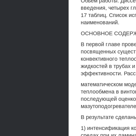
Обьем работы. Диссер
введения, четырех гл
17 таблиц. Список и
наименований.
ОСНОВНОЕ СОДЕР
В первой главе пров
посвященных сущест
конвективного тепло
жидкостей в трубах и
эффективности. Рас
математическом мод
теплообмена в винто
последующей оценко
мазутоподогревател
В результате сдела
1) интенсификация к
средах при их ламин