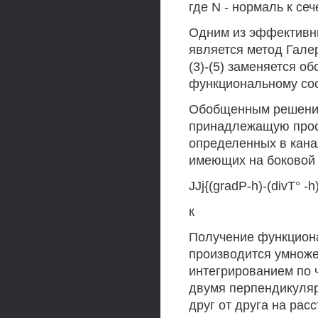
где N - нормаль к се
Одним из эффективн
является метод Гале
(3)-(5) заменяется 
функциональному со
Обобщенным решение
принадлежащую прос
определенных в кана
имеющих на боковой 
JJj{(gradP-h)-(divT° -h
к
Получение функциона
производится умноже
интегрированием по 
двумя перпендикуляр
друг от друга на рас