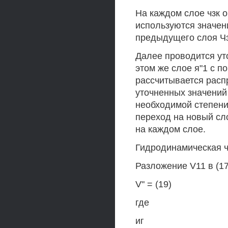
На каждом слое чзк о
используются значен
предыдущего слоя Чз
Далее проводится ут
этом же слое я"1 с 
рассчитывается расп
уточненных значений 
необходимой степени
переход на новый сло
на каждом слое.
Гидродинамическая 
Разложение V11 в (17
V" = (19)
где
иг