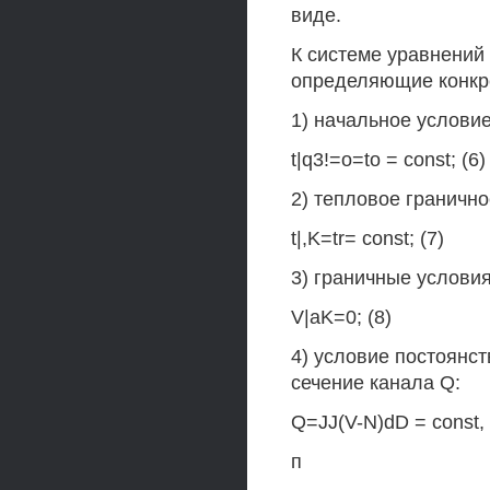
виде.
К системе уравнений 
определяющие конкр
1) начальное условие
t|q3!=o=to = const; (6)
2) тепловое гранично
t|,K=tr= const; (7)
3) граничные условия
V|aK=0; (8)
4) условие постоянс
сечение канала Q:
Q=JJ(V-N)dD = const, 
п