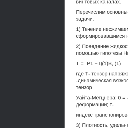
винтовых каналах.
Перечислим основны
задачи.
1) Течение несжимае
сформировавшимся на
2) Поведение жидкост
помощью гипотезы Н
Т = -Р1 + ц(1)В, (1)
где Т- тензор напряж
-динамическая вязкос
тензор
Уайта-Метцнера; 0 = 
деформации; т-
индекс транспонирова
3) Плотность, удель