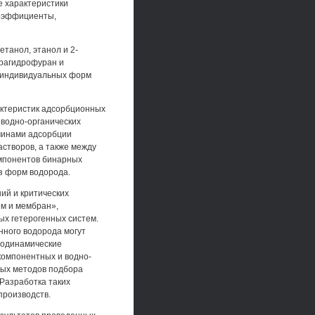
е характеристики
коэффициенты,
етанол, этанол и 2-
грагидрофуран и
х индивидуальных форм
ктеристик адсорбционных
водно-органических
чинами адсорбции
створов, а также между
мпонентов бинарных
з форм водорода.
ий и критических
ем и мембран»,
ых гетерогенных систем.
нного водорода могут
модинамические
компонентных и водно-
ных методов подбора
Разработка таких
производств.