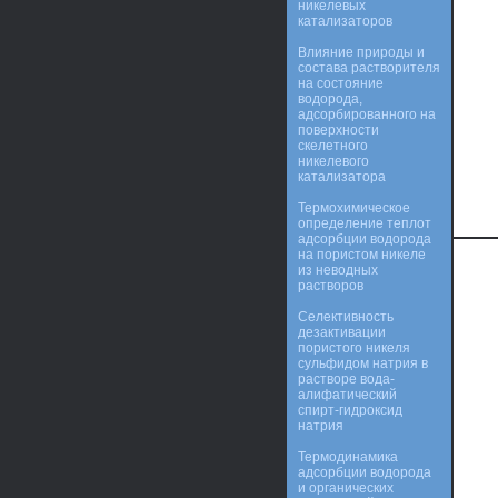
никелевых
катализаторов
Влияние природы и
состава растворителя
на состояние
водорода,
адсорбированного на
поверхности
скелетного
никелевого
катализатора
Термохимическое
определение теплот
адсорбции водорода
на пористом никеле
из неводных
растворов
Селективность
дезактивации
пористого никеля
сульфидом натрия в
растворе вода-
алифатический
спирт-гидроксид
натрия
Термодинамика
адсорбции водорода
и органических