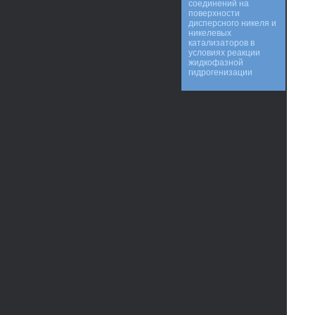
соединений на
поверхности
дисперсного никеля и
никелевых
катализаторов в
условиях реакции
жидкофазной
гидрогенизации