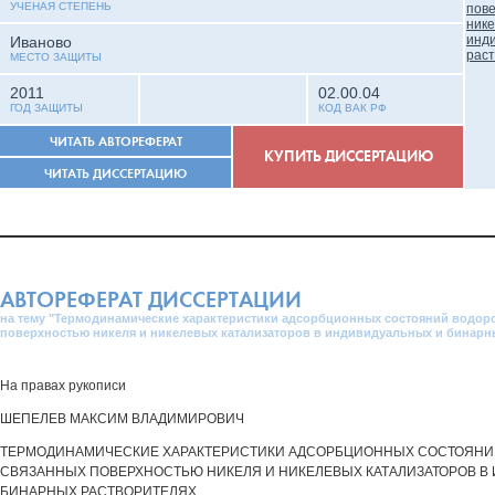
УЧЕНАЯ СТЕПЕНЬ
Иваново
МЕСТО ЗАЩИТЫ
2011
02.00.04
ГОД ЗАЩИТЫ
КОД ВАК РФ
ЧИТАТЬ АВТОРЕФЕРАТ
КУПИТЬ ДИССЕРТАЦИЮ
ЧИТАТЬ ДИССЕРТАЦИЮ
АВТОРЕФЕРАТ ДИССЕРТАЦИИ
на тему "Термодинамические характеристики адсорбционных состояний водор
поверхностью никеля и никелевых катализаторов в индивидуальных и бинарн
На правах рукописи
ШЕПЕЛЕВ МАКСИМ ВЛАДИМИРОВИЧ
ТЕРМОДИНАМИЧЕСКИЕ ХАРАКТЕРИСТИКИ АДСОРБЦИОННЫХ СОСТОЯНИ
СВЯЗАННЫХ ПОВЕРХНОСТЬЮ НИКЕЛЯ И НИКЕЛЕВЫХ КАТАЛИЗАТОРОВ В
БИНАРНЫХ РАСТВОРИТЕЛЯХ