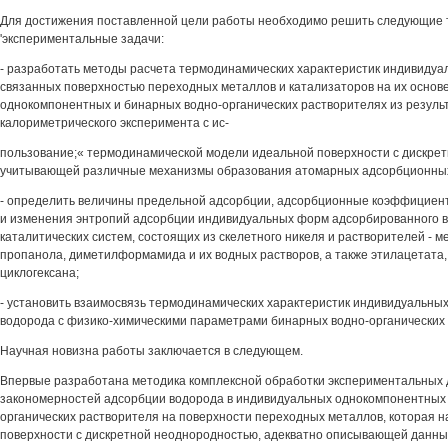
Для достижения поставленной цели работы необходимо решить следующие 
'экспериментальные задачи:
- разработать методы расчета термодинамических характеристик индивидуа
связанных поверхностью переходных металлов и катализаторов на их основе
однокомпонентных и бинарных водно-органических растворителях из резуль
калориметрического эксперимента с ис-
пользование;« термодинамической модели идеальной поверхности с дискре
учитывающей различные механизмы образования атомарных адсорбционны
- определить величины предельной адсорбции, адсорбционные коэффициен
и изменения энтропий адсорбции индивидуальных форм адсорбированного 
каталитических систем, состоящих из скелетного никеля и растворителей - ме
пропанола, диметилформамида и их водных растворов, а также этилацетата
циклогексана;
- установить взаимосвязь термодинамических характеристик индивидуальны
водорода с физико-химическими параметрами бинарных водно-органических
Научная новизна работы заключается в следующем.
Впервые разработана методика комплексной обработки экспериментальных
закономерностей адсорбции водорода в индивидуальных однокомпонентных 
органических растворителя на поверхности переходных металлов, которая н
поверхности с дискретной неоднородностью, адекватно описывающей данны