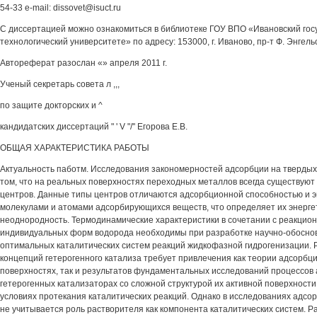
54-33 e-mail: dissovet@isuct.ru
С диссертацией можно ознакомиться в библиотеке ГОУ ВПО «Ивановский гос
технологический университете» по адресу: 153000, г. Иваново, пр-т Ф. Энгельса
Автореферат разослан «» апреля 2011 г.
Ученый секретарь совета л ,,,
по защите докторских и ^
кандидатских диссертаций " ' V "/'' Егорова Е.В.
ОБЩАЯ ХАРАКТЕРИСТИКА РАБОТЫ
Актуальность паботм. Исследования закономерностей адсорбции на твердых
том, что на реальных поверхностях переходных металлов всегда существуют 
центров. Данные типы центров отличаются адсорбционной способностью и э
молекулами и атомами адсорбирующихся веществ, что определяет их энерге
неоднородность. Термодинамические характеристики в сочетании с реакцио
индивидуальных форм водорода необходимы при разработке научно-обосно
оптимальных каталитических систем реакций жидкофазной гидрогенизации. 
концепций гетерогенного катализа требует привлечения как теории адсорбц
поверхностях, так и результатов фундаментальных исследований процессов
гетерогенных катализаторах со сложной структурой их активной поверхности
условиях протекания каталитических реакций. Однако в исследованиях адсор
не учитывается роль растворителя как компонента каталитических систем. 