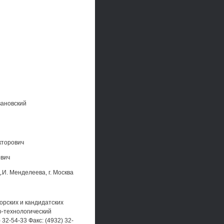
вановский
кторович
ович
И. Менделеева, г. Москва
торских и кандидатских
о-технологический
) 32-54-33 Факс: (4932) 32-