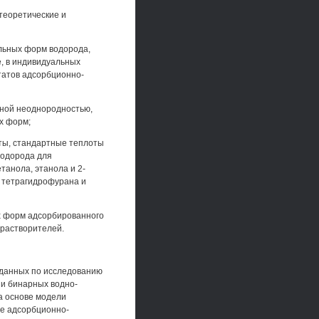
теоретические и
льных форм водорода,
, в индивидуальных
татов адсорбционно-
тной неоднородностью,
х форм;
ты, стандартные теплоты
водорода для
танола, этанола и 2-
, тетрагидрофурана и
х форм адсорбированного
 растворителей.
 данных по исследованию
и бинарных водно-
а основе модели
е адсорбционно-