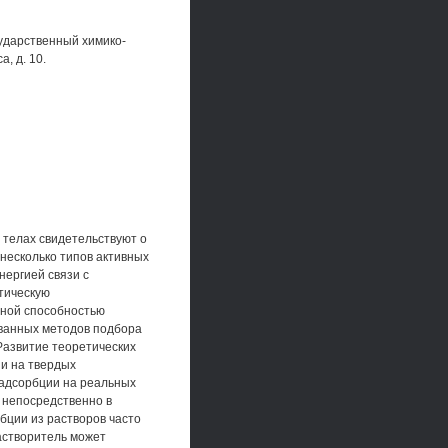
ударственный химико-
, д. 10.
 телах свидетельствуют о
несколько типов активных
нергией связи с
тическую
нной способностью
ванных методов подбора
Развитие теоретических
ии на твердых
 адсорбции на реальных
 непосредственно в
бции из растворов часто
Растворитель может