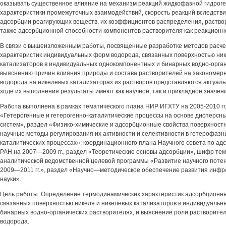
оказывать существенное влияние на механизм реакций жидкофазной гидроге
характеристики промежуточных взаимодействий, скорость реакций вследств
адсорбции реагирующих веществ, их коэффициентов распределения, раство
также адсорбционной способности компонентов растворителя как реакционн
В связи с вышеизложенным работы, посвященные разработке методов расч
характеристик индивидуальных форм водорода, связанных поверхностью ник
катализаторов в индивидуальных однокомпонентных и бинарных водно-орган
выяснению причин влияния природы и состава растворителей на закономер
водорода на никелевых катализаторах из растворов представляются актуаль
ходе их выполнения результаты имеют как научное, так и прикладное значен
Работа выполнена в рамках тематического плана НИР ИГХТУ на 2005-2010 гг
«Гетерогенные и гетерогенно-каталитические процессы на основе дисперсн
систем», раздел «Физико-химические и адсорбционные свойства поверхностн
научные методы регулирования их активности и селективности в гетерофаз
каталитических процессах»; координационного плана Научного совета по ад
РАН на 2007—2009 гг., раздел «Теоретические основы адсорбции», шифр темы 
аналитической ведомственной целевой программы «Развитие научного пот
2009—2011 гг.», раздел «Научно—методическое обеспечение развития инфр
науки».
Цель работы. Определение термодинамических характеристик адсорбционны
связанных поверхностью никеля и никелевых катализаторов в индивидуальн
бинарных водно-органических растворителях, и выяснение роли растворител
водорода.