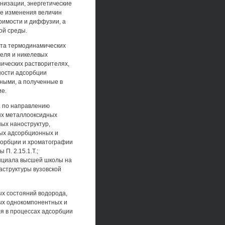
низации, энергетические
ие изменения величин
римости и диффузии, а
ой среды.
ета термодинамических
еля и никелевых
ических растворителях,
ности адсорбции
ными, а полученные в
ие.
. по направлению
ых металлооксидных
ых наноструктур,
ных адсорбционных и
сорбции и хроматографии
П. 2.15.1.Т.;
енциала высшей школы на
аструктуры вузовской
х состояний водорода,
ых однокомпонентных и
я в процессах адсорбции