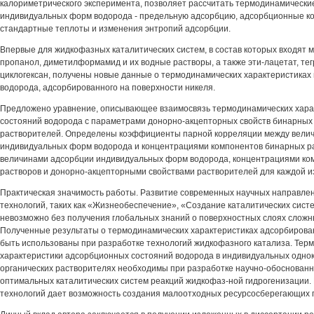
калориметрического эксперимента, позволяет рассчитать термодинамически
индивидуальных форм водорода - предельную адсорбцию, адсорбционные 
стандартные теплоты и изменения энтропий адсорбции.
Впервые для жидкофазных каталитических систем, в состав которых входят м
пропанол, диметилформамид и их водные растворы, а также эти-лацетат, те
циклогексан, получены новые данные о термодинамических характеристика
водорода, адсорбированного на поверхности никеля.
Предложено уравнение, описывающее взаимосвязь термодинамических хара
состояний водорода с параметрами донорно-акцепторных свойств бинарных 
растворителей. Определены коэффициенты парной корреляции между вели
индивидуальных форм водорода и концентрациями компонентов бинарных ра
величинами адсорбции индивидуальных форм водорода, концентрациями ко
растворов и донорно-акцепторными свойствами растворителей для каждой и
Практическая значимость работы. Развитие современных научных направлен
технологий, таких как «Жизнеобеспечение», «Создание каталитических сист
невозможно без получения глобальных знаний о поверхностных слоях сложн
Полученные результаты о термодинамических характеристиках адсорбирова
быть использованы при разработке технологий жидкофазного катализа. Тер
характеристики адсорбционных состояний водорода в индивидуальных одно
органических растворителях необходимы при разработке научно-обоснован
оптимальных каталитических систем реакций жидкофаз-ной гидрогенизации. 
технологий дает возможность создания малоотходных ресурсосберегающих 