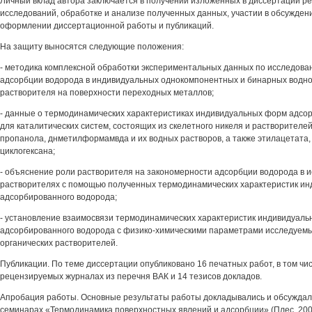
Личный вклад автора заключается в получении изложенных в диссертации р
исследований, обработке и анализе полученных данных, участии в обсужден
оформлении диссертационной работы и публикаций.
На защиту выносятся следующие положения:
- методика комплексной обработки экспериментальных данных по исследов
адсорбции водорода в индивидуальных однокомпонентных и бинарных водно
растворителя на поверхности переходных металлов;
- данные о термодинамических характеристиках индивидуальных форм адсо
для каталитических систем, состоящих из скелетного никеля и растворителей 
пропанола, днметилформамвда и их водных растворов, а также этилацетата,
циклогексана;
- объяснение роли растворителя на закономерности адсорбции водорода в 
растворителях с помощью полученных термодинамических характеристик и
адсорбированного водорода;
- установление взаимосвязи термодинамических характеристик индивидуал
адсорбированного водорода с физико-химическими параметрами исследуемы
органических растворителей.
Публикации. По теме диссертации опубликовано 16 печатных работ, в том чис
рецензируемых журналах из перечня ВАК и 14 тезисов докладов.
Апробация работы. Основные результаты работы докладывались и обсуждал
семинарах «Термодинамика поверхностных явлений и адсорбции» (Плес, 2005-