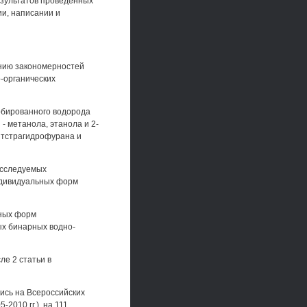
езультатов проведенных
ии, написании и
анию закономерностей
-органических
рбированного водорода
- метанола, этанола и 2-
 тстрагидрофурана и
исследуемых
ндивидуальных форм
ьных форм
х бинарных водно-
ле 2 статьи в
ись на Всероссийских
2010 гг.), на 111