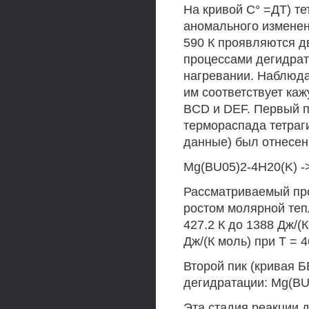
На кривой С° =ДТ) т
аномального изменен
590 К проявляются д
процессами дегидрат
нагревании. Наблюд
им соответствует ка
BCD и DEF. Первый п
термораспада тетраг
данные) был отнесен
Mg(BU05)2-4H20(K) ->
Рассматриваемый пр
ростом молярной теп
427.2 К до 1388 Дж/(
Дж/(К моль) при Т = 4
Второй пик (кривая 
дегидратации: Mg(BU0
Эта стадия реакции 