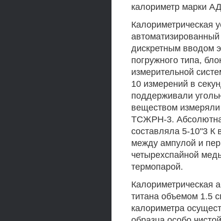
калориметр марки А
Калориметрическая 
автоматизированный 
дискретным вводом э
погружного типа, бл
измерительной систе
10 измерений в секун
поддерживали уголь
веществом измеряли
ТСЖРН-3. Абсолютна
составляла 5-10"3 К 
между ампулой и пе
четырехспайной мед
термопарой.
Калориметрическая а
титана объемом 1.5 с
калориметра осущест
образца особо чистой