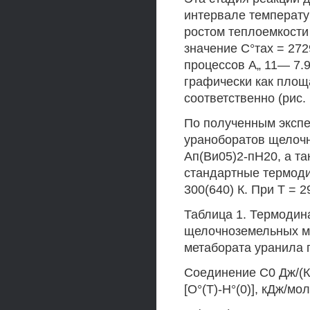
интервале температу
ростом теплоемкости
значение С°тах = 272
процессов А„ 11— 7.
графически как пло
соответственно (рис. 
По полученным эксп
ураноборатов щелоч
Ап(Ви05)2-пН20, а та
стандартные термоди
300(640) К. При Т = 
Таблица 1. Термодин
щелочноземельных ме
метабората уранила п
Соединение С0 Дж/(К-м
[О°(Т)-Н°(0)], кДж/мо