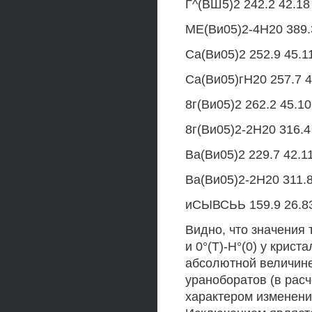
Г^(ВШ5)2 242.2 42.18
МЕ(Ви05)2-4Н20 389.3
Са(Ви05)2 252.9 45.11
Са(Ви05)гН20 257.7 4
8г(Ви05)2 262.2 45.10
8г(Ви05)2-2Н20 316.4
Ва(Ви05)2 229.7 42.11
Ва(Ви05)2-2Н20 311.8
иСЫВСЬЬ 159.9 26.83
Видно, что значения 
и 0°(Т)-Н°(0) у крис
абсолютной величине
ураноборатов (в расч
характером изменени