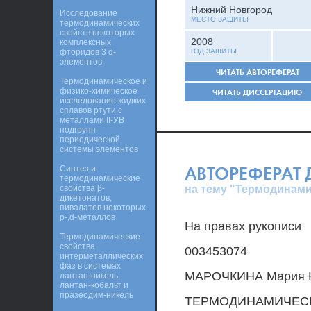
Нижний Новгород
Исследование
МЕСТО ЗАЩИТЫ
термодинамических
свойств некоторых
2008
комплексных
фторидов 3 d-
ГОД ЗАЩИТЫ
элементов
ЧИТАТЬ АВТОРЕФЕРАТ
Термодинамическое и
физико-химическое
ЧИТАТЬ ДИССЕРТАЦИЮ
исследование жидких
сплавов ртути с
металлами II-УВ
подгрупп
периодической
системы элементов
АВТОРЕФЕРАТ
Синтез и
термодинамические
на тему "Термодинами
свойства β-
дикетонатов,
пивалатов некоторых
p-,d-металлов
На правах рукописи
Термодинамические
свойства
003453074
интерметаллических
фаз в системах
МАРОЧКИНА Мария 
лантан-никель,
лантан-кобальт и
празеодим-никель
ТЕРМОДИНАМИЧЕСК