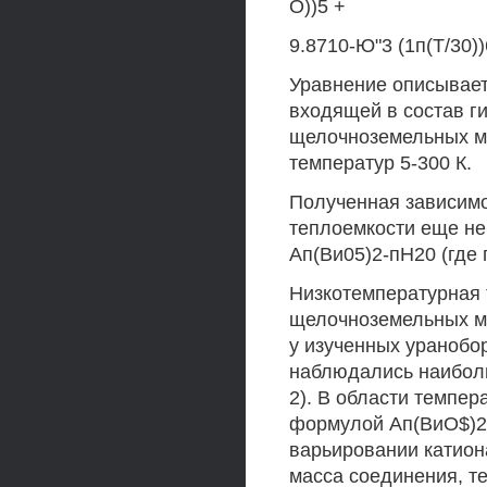
О))5 +
9.8710-Ю"3 (1п(Т/30))
Уравнение описывает
входящей в состав г
щелочноземельных ме
температур 5-300 К.
Полученная зависимо
теплоемкости еще не
Ап(Ви05)2-пН20 (где п
Низкотемпературная 
щелочноземельных ме
у изученных ураноб
наблюдались наиболь
2). В области темпер
формулой Ап(ВиО$)2 
варьировании катион
масса соединения, т