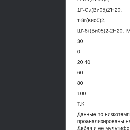
1Г-Са(Ви05)2'Н20,
т-8г(вио5)2,
Ш'-8г(Ви05)2-2Н20, IV
30
0
20 40
60
80
100
Т,К
Данные по низкотемп
проанализированы на
Дебая и ее мультифр