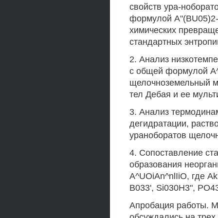
свойств ура-ноборат
формулой A"(BU05)2-
химических превращен
стандартных энтропии
2. Анализ низкотемп
с общей формулой A
щелочноземельный ме
тел Дебая и ее муль
3. Анализ термодина
дегидратации, раство
ураноборатов щелоч
4. Сопоставление ст
образования неорган
A^UOiAn^nlIiO, где A
В033', Si030H3", РО43
Апробация работы. 
обсуждались на тре