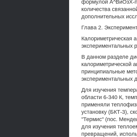
формулой А^ВиОзХ-пН
количества связанно
дополнительных иссл
Глава 2. Эксперимен
Калориметрическая а
экспериментальных р
В данном разделе д
калориметрической а
принципиальные мето
экспериментальных д
Для изучения темпер
области 6-340 К, те
применяли теплофиз
установку (БКТ-3), 
"Термис" (пос. Менде
для изучения теплое
превращений, испол