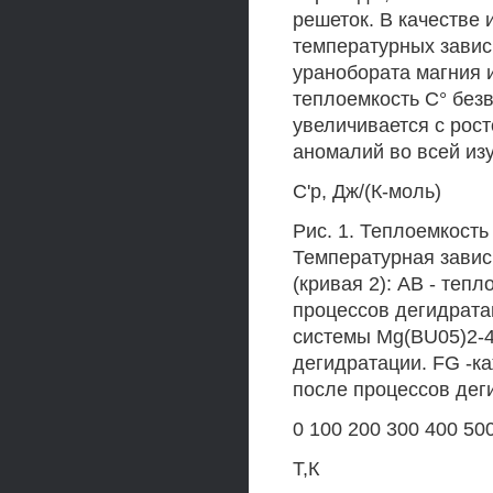
решеток. В качестве
температурных завис
уранобората магния и
теплоемкость С° без
увеличивается с рос
аномалий во всей из
С'р, Дж/(К-моль)
Рис. 1. Теплоемкость
Температурная завис
(кривая 2): АВ - теп
процессов дегидрата
системы Mg(BU05)2-4
дегидратации. FG -к
после процессов дег
0 100 200 300 400 50
Т,К