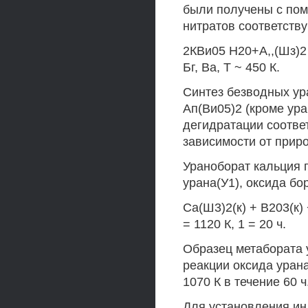
были получены с пом
нитратов соответств
2КВи05 Н20+А,,(Шз)2 
Бг, Ва, Т ~ 450 К.
Синтез безводных у
Ап(Ви05)2 (кроме ур
дегидратации соотве
зависимости от прир
Ураноборат кальция 
урана(У1), оксида бо
Са(Ш3)2(к) + В203(к) 
= 1120 К, 1 = 20 ч.
Образец метабората 
реакции оксида уран
1070 К в течение 60 ч
Для установления и