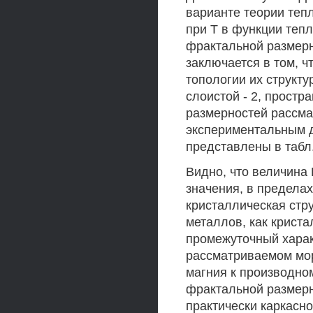
варианте теории теп
при Т в функции тепл
фрактальной размерн
заключается в том, ч
топологии их структу
слоистой - 2, простр
размерностей рассма
экспериментальным д
представлены в табл.
Видно, что величина
значения, в пределах 
кристаллическая стр
металлов, как криста
промежуточный харак
рассматриваемом мор
магния к производно
фрактальной размерно
практически каркасно