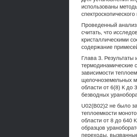
использованы методы
спектроскопического 
Проведенный анализ 
считать, что исслед
кристаллическими со
содержание примесей
Глава 3. Результаты
термодинамические с
зависимости теплоем
щелочноземельных ме
области от 6(8) К до 
безводных уранобора
U02(B02)2 не было з
теплоемкости моното
области от 8 до 640 
образцов уранобора
переходы, вызванные