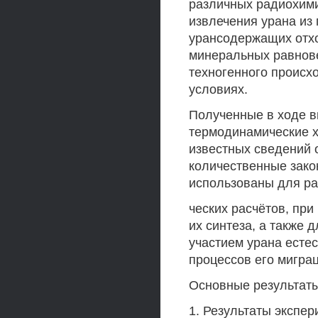
различных радиохими
извлечения урана из
урансодержащих отхо
минеральных равнове
техногенного происх
условиях.
Полученные в ходе 
термодинамические х
известных сведений о
количественные зако
использованы для ра
ческих расчётов, пр
их синтеза, а также
участием урана есте
процессов его мигра
Основные результаты
1. Результаты экспе