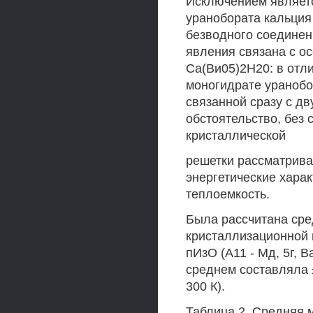
Исключением являетс
уранобората кальция
безводного соединен
явления связана с о
Са(Ви05)2Н20: в отли
моногидрате уранобо
связанной сразу с д
обстоятельство, без 
кристаллической
решетки рассматривае
энергетические харак
теплоемкость.
Была рассчитана сре
кристаллизационной 
пИзО (А11 - Мд, 5г, В
среднем составляла 
300 К).
Таблица 2. Средняя 