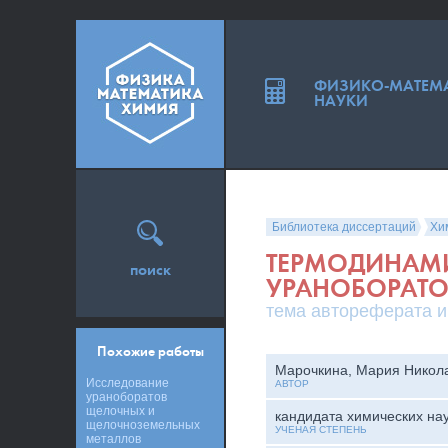
ФИЗИКО-МАТЕМ
НАУКИ
Библиотека диссертаций
Хи
ТЕРМОДИНАМИ
поиск
УРАНОБОРАТО
тема автореферата и
Похожие работы
Марочкина, Мария Никол
Исследование
АВТОР
ураноборатов
щелочных и
кандидата химических на
щелочноземельных
УЧЕНАЯ СТЕПЕНЬ
металлов