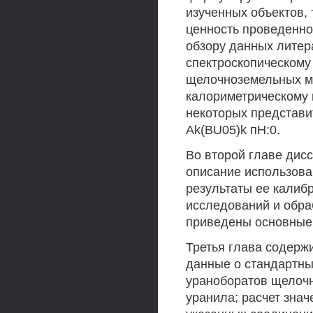
изученных объектов,
ценность проведенно
обзору данных литера
спектроскопическому
щелочноземельных ме
калориметрическому
некоторых представи
Ak(BU05)k пН:0.
Во второй главе дис
описание использова
результаты ее калиб
исследований и обра
приведены основные 
Третья глава содерж
данные о стандартны
ураноборатов щелочн
уранила; расчет зна