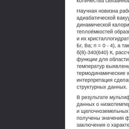
количества связанно
Научная новизна раб
адиабатической ваку
динамической калори
теплоёмкостей обра
и их кристаллогидра
Бг, Ва; п = 0 - 4), а
б(8)-340(640) К, рас
функции для области 
температур выявлен
термодинамические х
интерпретация сдела
структурных данных.
В результате мульти
данных о низкотемпе
и щелочноземельных 
получены значения ф
заключения о характ