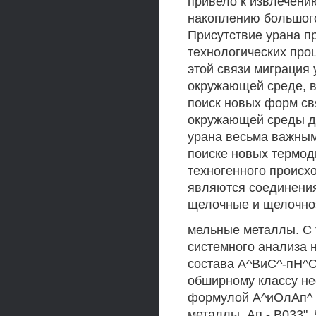
привело к извлечени
накоплению большого
Присутствие урана п
технологических проц
этой связи миграция
окружающей среде, в
поиск новых форм св
окружающей среды д
урана весьма важным
поиске новых термод
техногенного проис
являются соединения,
щелочные и щелочно
мельные металлы. С 
системного анализа 
состава А^ВиС^-пН^О
обширному классу не
формулой А^иОлАп^ пН
металлы, Ап - В033",