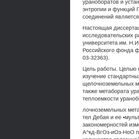
ураноборатов и уста
энтропии и функций 
соединений является
Настоящая диссертац
исследовательских р
университета им. Н.
Российского фонда ф
03-32363).
Цель работы. Целью 
изучение стандартны
щелочноземельных м
также метабората ур
теплоемкости ураноб
лочноземельных мета
тел Дебая и ее •мул
закономерностей изм
А^кд-ВгОз-иОз-НоО п