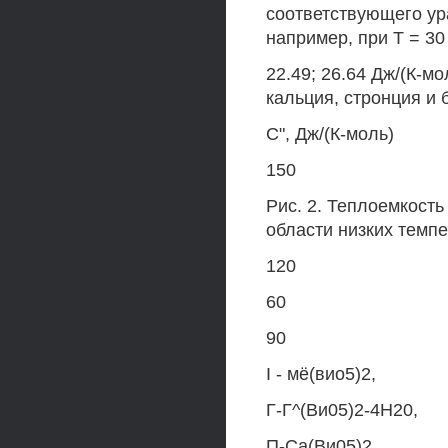
соответствующего ура
например, при Т = 30 
22.49; 26.64 Дж/(К-м
кальция, стронция и 
С", Дж/(К-моль)
150
Рис. 2. Теплоемкост
области низких темпе
120
60
90
I - мё(вио5)2,
Г-Г^(Ви05)2-4Н20,
П-Са(Ви05)2,