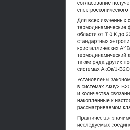
согласование получе
спектроскопического
Для всех изученных 
термодинамические фун
области от Т 0 К до 
стандартных энтропи
кристаллических А'^
термодинамический а
также ряда других п
системах АкОк/1-В2О
Установлены законом
в системах Ак0у2-В2
и количества связан
накопленные к наст
рассматриваемом кла
Практическая значим
исследуемых соедине