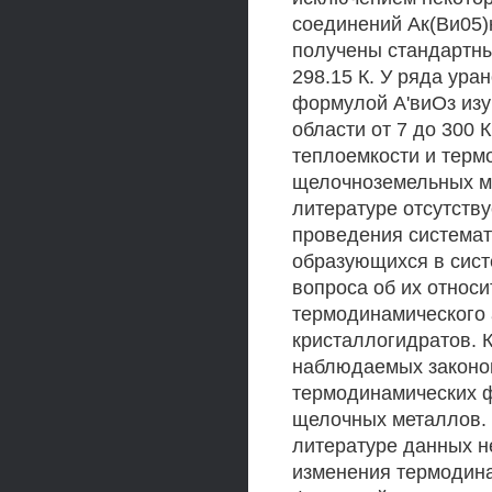
соединений Ак(Ви05)
получены стандартны
298.15 К. У ряда ур
формулой А'виОз изу
области от 7 до 300 
теплоемкости и терм
щелочноземельных ме
литературе отсутств
проведения системат
образующихся в си
вопроса об их относ
термодинамического 
кристаллогидратов. К
наблюдаемых законо
термодинамических ф
щелочных металлов. 
литературе данных н
изменения термодина