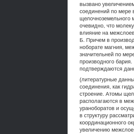
вызвано увеличением
соединений по мере 
щелочноземельного м
очевидно, что молек
влияние на межслоев
Б. Причем в произво
ноборате магния, ме
значительней по мере
производного бария.
подтверждаются дан
(литературные данны
соединения, как гидр
строение. Атомы щел
располагаются в меж
ураноборатов и осущ
в структуру рассмат
координационного окр
увеличению межслоев